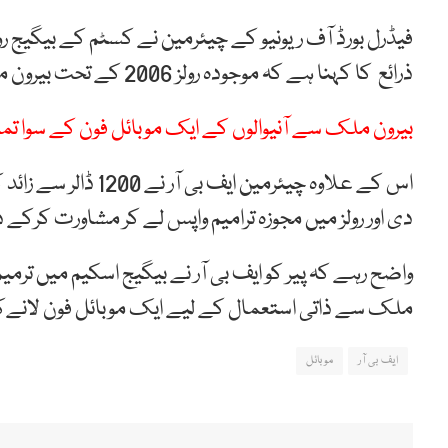
ذرائع کا کہنا ہے کہ موجودہ رولز 2006 کے تحت بیرون ملک سے آنے والوں کو 2 موبائل فون لانے کی اجازت برقرار ہے۔
بیرون ملک سے آنیوالوں کے ایک موبائل فون کے سوا تما
اس کے علاوہ چیئرمین
دی اور رولز میں مجوزہ ترامیم واپس لے کر مشاورت کرکے 
واضح رہے کہ پیر کو ایف بی آر نے بیگیج اسکیم میں ت
ملک سے ذاتی استعمال کے لیے ایک موبائل فون لانےک
ایف بی آر
موبائل