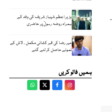
وزیر اعظم شہباز شریف کی وفد کے
ہمراہ روضہ رسولؐ پر حاضری
میر رضا کی قبر کشائی مکمل ، لاش کے
نمونے حاصل کر لئے گئے
ہمیں فالو کریں
WhatsApp
Twitter
Facebook
Facebook