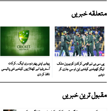
متعلقہ خبریں
پہلے اپنی پھر دوسری لیگ ، کرکٹ
پی سی بی نے قومی کرکٹرز کو بیرون ملک
آسٹریلیا نے کھلاڑیوں کیلئے نئی پالیسی
لیگز کھیلنے کیلئے این او سی جاری کر
نافذ کر دی
دیئے
مقبول ترین خبریں