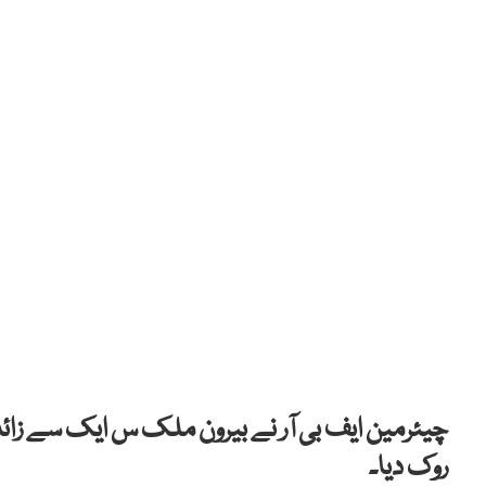
چیئرمین ایف بی آر نے بیرون ملک س ایک سے زائد م
روک دیا۔