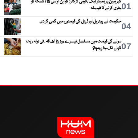
کیریبین پریمیئر لیگ ، قومی کرکٹرز کو این او سی 19 اگست کو
01
جاری کرنے کا فیصلہ
حکومت نے پیٹرول اور ڈیزل کی قیمتوں میں کمی کر دی
04
سونے کی قیمت میں مسلسل تیسرے روز بڑا اضافہ ، فی تولہ ریٹ
07
کہاں تک جا پہنچا؟