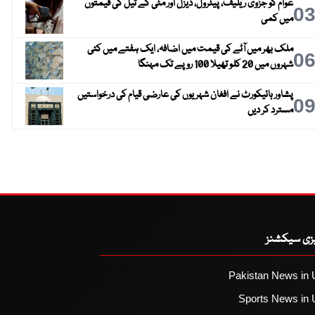
عوام کو جزوی ریلیف، پیٹرول، ڈیزل اور مٹی کے تیل کی قیمتوں
0
میں کمی
ملک بھر میں آٹے کی قیمت میں اضافہ، ایک ہفتے میں کئی
0
شہروں میں 20 کلو تھیلا 100 روپے تک مہنگا
پشاور ہائیکورٹ نے افغان شہریوں کی عارضی قیام کی درخواستیں
0
مسترد کر دیں
یزی سیکشنز
Pakistan News in 
Sports News in 