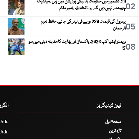
آزاد کشمیر میں حکومت بنانیکی پوزیشن میں ہیں ، مینڈیٹ
3
02
چھیننے نہیں دیں گے ، رانا ثناء اللہ ، امیر مقام
پیٹرول کی قیمت 228 روپے فی لیٹر کی جائے، حافظ نعیم
6
05
الرحمان
ویمنز ایشیا کپ 2026، پاکستان اور بھارت کا مقابلہ دبئی میں ہو
9
08
گا
نیوز کیٹیگریز
انگر
صفحۂ اول
Urdu
تازہ ترین
Urdu