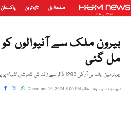
صفحۂ اول
تازہ ترین
پاکستان
8 Aug, 2026
بیرون ملک سے آنیوالوں کو 
مل گئی
چیئرمین ایف بی آر کی 1200 ڈالر سے زائد کی کمرشل اشیاء پر پابندی کی تجویز بھی واپس لینے کی ہدایت
|
شائع
December 10, 2024 3:00 PM
Mehmood Ahmed