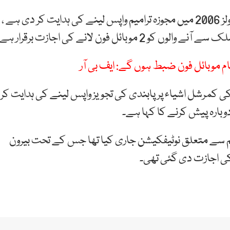
فیڈرل بورڈ آف ریونیو کے چیئرمین نے کسٹم کے بیگیج رولز 2006 میں مجوزہ ترامیم واپس لینے کی ہدایت کر دی ہے ،
م موبائل فون ضبط ہوں گے: ایف بی آر
 ایف بی آر نے 1200 ڈالر سے زائد کی کمرشل اشیاء پر پابندی کی تجویز واپس لینے کی ہدایت کر
دوبارہ پیش کرنے کا کہا ہے۔
رمیم سے متعلق نوٹیفکیشن جاری کیا تھا جس کے تحت بیرون
ی اجازت دی گئی تھی۔