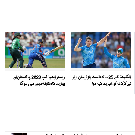
انگلینڈ کے 25 سالہ فاسٹ باؤلر جان ٹرنر
ویمنز ایشیا کپ 2026، پاکستان اور
نے کرکٹ کو خیر باد کہہ دیا
بھارت کا مقابلہ دبئی میں ہو گا