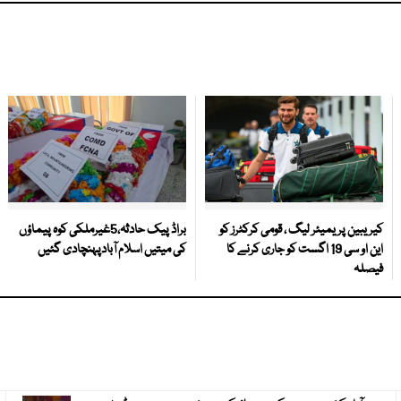
کیریبین پریمیئر لیگ ، قومی کرکٹرز کو
براڈ پیک حادثہ،5غیرملکی کوہ پیماؤں
این او سی 19 اگست کو جاری کرنے کا
کی میتیں اسلام آبادپہنچادی گئیں
فیصلہ