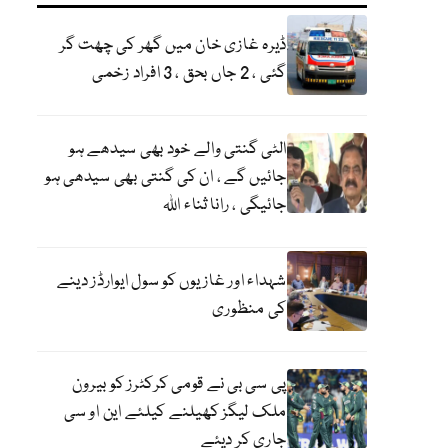
ڈیرہ غازی خان میں گھر کی چھت گر
گئی ، 2 جاں بحق ، 3 افراد زخمی
الٹی گنتی والے خود بھی سیدھے ہو
جائیں گے ، ان کی گنتی بھی سیدھی ہو
جائیگی ، رانا ثناء اللہ
شہداء اور غازیوں کو سول ایوارڈز دینے
کی منظوری
پی سی بی نے قومی کرکٹرز کو بیرون
ملک لیگز کھیلنے کیلئے این او سی
جاری کر دیئے