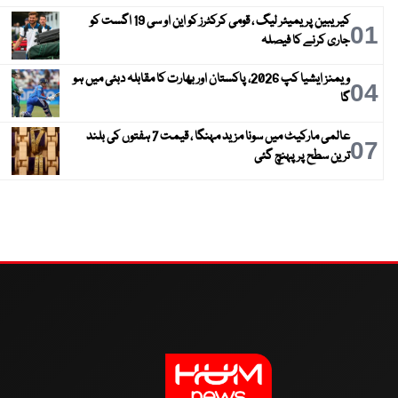
کیریبین پریمیئر لیگ ، قومی کرکٹرز کو این او سی 19 اگست کو
01
جاری کرنے کا فیصلہ
ویمنز ایشیا کپ 2026، پاکستان اور بھارت کا مقابلہ دبئی میں ہو
04
گا
عالمی مارکیٹ میں سونا مزید مہنگا ، قیمت 7 ہفتوں کی بلند
07
ترین سطح پر پہنچ گئی