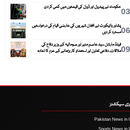
حکومت نے پیٹرول اور ڈیزل کی قیمتوں میں کمی کر دی
0
پشاور ہائیکورٹ نے افغان شہریوں کی عارضی قیام کی درخواستیں
0
مسترد کر دیں
فیلڈ مارشل سید عاصم منیر اور صومالیہ کے وزیر دفاع کی
0
ملاقات، دفاعی تعاون اور استعدادِ کار بڑھانے کے عزم کا اعادہ
یزی سیکشنز
Pakistan News in 
Sports News in 