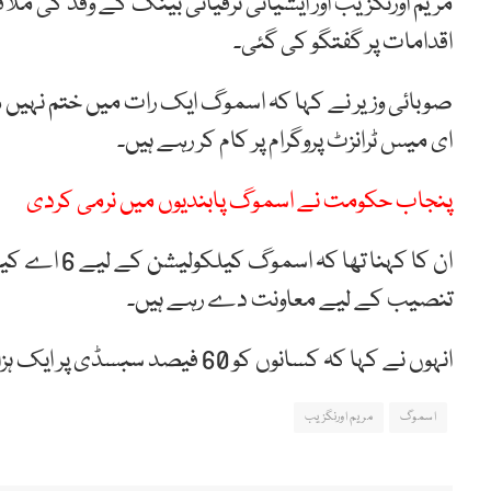
مریم اورنگزیب اور ایشیائی ترقیاتی بینک کے وفد ک
اقدامات پر گفتگو کی گئی۔
ای میس ٹرانزٹ پروگرام پر کام کر رہے ہیں۔
پنجاب حکومت نے اسموگ پابندیوں میں نرمی کردی
ان کا کہنا ت
تنصیب کے لیے معاونت دے رہے ہیں۔
انہوں نے کہا کہ کسانوں کو 60 فیصد سبسڈی پر ایک ہزار سپر سیڈرز دیے ہیں۔
اسموگ
مریم اورنگزیب