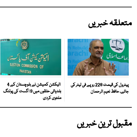
متعلقہ خبریں
الیکشن کمیشن نے بلوچستان کے 4
پیٹرول کی قیمت 228 روپے فی لیٹر کی
بلدیاتی حلقوں میں 9 اگست کی پولنگ
جائے، حافظ نعیم الرحمان
ملتوی کردی
مقبول ترین خبریں