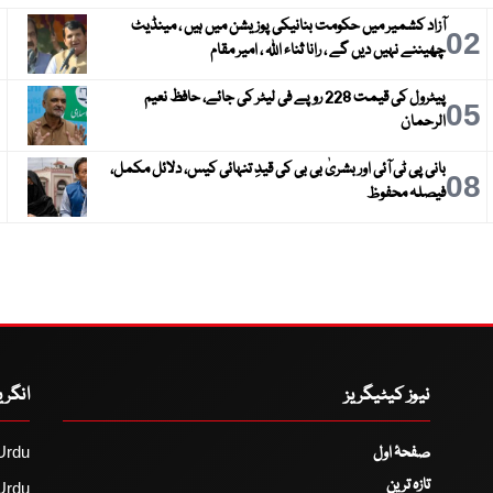
آزاد کشمیر میں حکومت بنانیکی پوزیشن میں ہیں ، مینڈیٹ
3
02
چھیننے نہیں دیں گے ، رانا ثناء اللہ ، امیر مقام
پیٹرول کی قیمت 228 روپے فی لیٹر کی جائے، حافظ نعیم
6
05
الرحمان
بانی پی ٹی آئی اور بشریٰ بی بی کی قیدِ تنہائی کیس، دلائل مکمل،
9
08
فیصلہ محفوظ
نیوز کیٹیگریز
انگر
صفحۂ اول
Urdu
تازہ ترین
Urdu