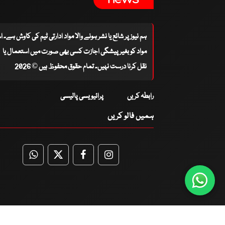
ہم نیوز پر شائع یا نشر ہونے والا مواد ادارتی ٹیم کی کاوش ہے۔ 
مواد کو بغیر پیشگی اجازت کسی بھی صورت میں استعمال یا
نقل کرنا درست نہیں۔ تمام حقوق محفوظ ہیں © 2026
رابطہ کریں
پرائیویسی پالیسی
ہمیں فالو کریں
WhatsApp
Twitter
Facebook
Facebook