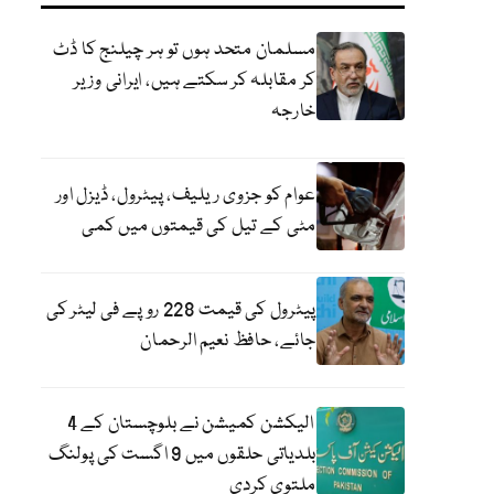
مسلمان متحد ہوں تو ہر چیلنج کا ڈٹ
کر مقابلہ کر سکتے ہیں، ایرانی وزیر
خارجہ
عوام کو جزوی ریلیف، پیٹرول، ڈیزل اور
مٹی کے تیل کی قیمتوں میں کمی
پیٹرول کی قیمت 228 روپے فی لیٹر کی
جائے، حافظ نعیم الرحمان
الیکشن کمیشن نے بلوچستان کے 4
بلدیاتی حلقوں میں 9 اگست کی پولنگ
ملتوی کردی