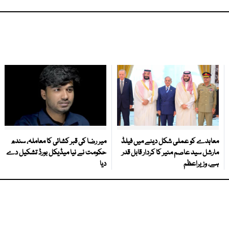
معاہدے کو عملی شکل دینے میں فیلڈ
میر رضا کی قبر کشائی کا معاملہ، سندھ
مارشل سید عاصم منیر کا کردار قابل قدر
حکومت نے نیا میڈیکل بورڈ تشکیل دے
ہے، وزیراعظم
دیا