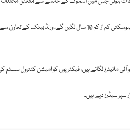
ی ملاقات ہوئی جس میں اسموگ کے خاتمے سے متعلق مختلف
صوبائی وزیر نے کہا کہ اسموگ ایک رات میں ختم نہیں ہوسکتی کم از کم 10 سال لگیں گے، ورلڈ بینک کے تعاون سے
ھا کہ اسموگ کیلکولیشن کے لیے 6 اے کیو آئی مانیٹرز لگائے ہیں، فیکٹریوں کو امیشن کنٹرول سسٹم ک