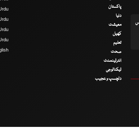
پاکستان
Urdu
دنیا
Urdu
اس
معیشت
Urdu
کھیل
Urdu
تعلیم
lish
صحت
انٹرٹینمنٹ
ٹیکنالوجی
دلچسپ و عجیب
2017 - 2026 © All Copyrights Reserved