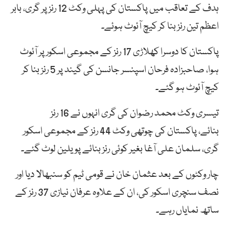
ہدف کے تعاقب میں پاکستان کی پہلی وکٹ 12 رنز پر گری، بابر
اعظم تین رنز بنا کر کیچ آئوٹ ہوئے۔
پاکستان کا دوسرا کھلاڑی 17 رنز کے مجموعی اسکور پر آئوٹ
ہوا، صاحبزادہ فرحان اسپنسر جانسن کی گیند پر 5 رنز بنا کر
کیچ آئوٹ ہو گئے۔
تیسری وکٹ محمد رضوان کی گری انہوں نے 16 رنز
بنائے، پاکستان کی چوتھی وکٹ 44 رنز کے مجموعی اسکور
گری، سلمان علی آغا بغیر کوئی رنز بنائے پویلین لوٹ گئے۔
چار وکٹوں کے بعد عثمان خان نے قومی ٹیم کو سنبھالا دیا اور
نصف سنچری اسکور کی، ان کے علاوہ عرفان نیازی 37 رنز کے
ساتھ نمایاں رہے۔