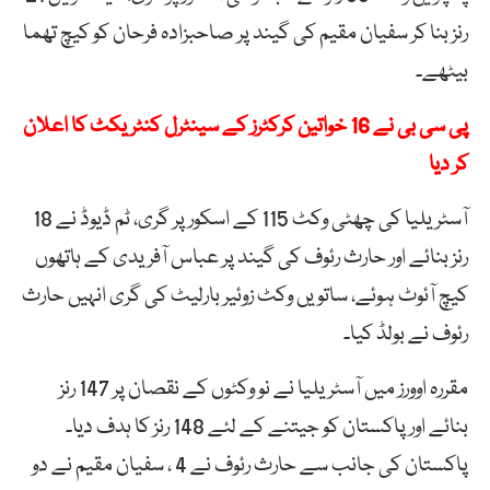
رنز بنا کر سفیان مقیم کی گیند پر صاحبزادہ فرحان کو کیچ تھما
بیٹھے۔
پی سی بی نے 16 خواتین کرکٹرز کے سینٹرل کنٹریکٹ کا اعلان
کر دیا
آسٹریلیا کی چھٹی وکٹ 115 کے اسکور پر گری، ٹم ڈیوڈ نے 18
رنز بنائے اور حارث رئوف کی گیند پر عباس آفریدی کے ہاتھوں
کیچ آئوٹ ہوئے، ساتویں وکٹ زوئیر بارلیٹ کی گری انہیں حارث
رئوف نے بولڈ کیا۔
مقررہ اوورز میں آسٹریلیا نے نو وکٹوں کے نقصان پر 147 رنز
بنائے اور پاکستان کو جیتنے کے لئے 148 رنز کا ہدف دیا۔
پاکستان کی جانب سے حارث رئوف نے 4 ، سفیان مقیم نے دو