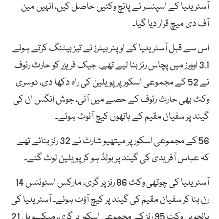
آسٹریلیا کے اسپنسر نے پانچ وکٹیں حاصل کیں، انہیں مین
آف دی میچ قرار دیا گیا۔
اس سے قبل آسٹریلیا کے اوپنر بیٹرز نے تیز بیٹنگ کرتے ہوئے
3.1 اوورز میں پچاس رنز بنا لیے تھے، جیک فریزر کو حارث رئوف
نے 52 کے مجموعی اسکور پر پویلین کی راہ دکھا دی، دوسری
وکٹ بھی حارث رئوف کے حصے میں آئی، جوش انگس ان کی
گیند پر سفیان مقیم کے ہاتھوں کیچ آئوٹ ہوئے۔
56 کے مجموعی اسکور پر میتھیو شارٹ نے 32 رنز بنائے تھے
کہ عباس آفریدی کی گیند پر بولڈ ہو کر پویلین لوٹ گئے۔
آسٹریلیا کی چوتھی وکٹ 86 رنز پر گری، مارکس اسٹوئنس 14
رن بنا کر سفیان مقیم کی گیند پر کیچ آؤٹ ہوئے۔ آسٹریلیا کی
پانچویں وکٹ 95 رنز کے مجموعی اسکور پر گری، میکسویل 21