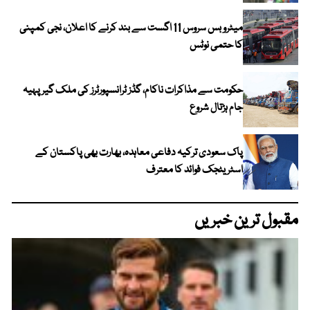
میٹرو بس سروس 11 اگست سے بند کرنے کا اعلان، نجی کمپنی
کا حتمی نوٹس
حکومت سے مذاکرات ناکام، گڈز ٹرانسپورٹرز کی ملک گیر پہیہ
جام ہڑتال شروع
پاک سعودی ترکیہ دفاعی معاہدہ، بھارت بھی پاکستان کے
اسٹریٹجک فوائد کا معترف
مقبول ترین خبریں