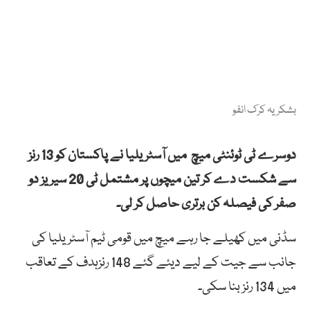
بشکریہ کرک انفو
دوسرے ٹی ٹوئنٹی میچ میں آسٹریلیا نے پاکستان کو 13 رنز
سے شکست دے کر تین میچوں پر مشتمل ٹی 20 سیریز دو
صفر کی فیصلہ کن برتری حاصل کر لی۔
سڈنی میں کھیلے جا رہے میچ میں قومی ٹیم آسٹریلیا کی
جانب سے جیت کے لیے دیئے گئے 148 رنزہدف کے تعاقب
میں 134 رنز بنا سکی۔