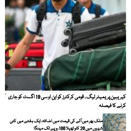
کیریبین پریمیئر لیگ ، قومی کرکٹرز کو این او سی 19 اگست کو جاری
آز
کرنے کا فیصلہ
چھی
ملک بھر میں آٹے کی قیمت میں اضافہ، ایک ہفتے میں کئی
شہروں میں 20 کلو تھیلا 100 روپے تک مہنگا