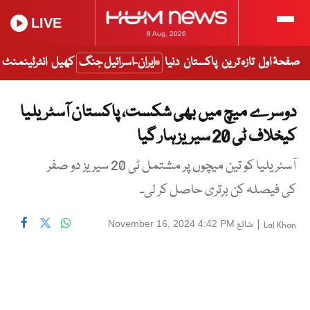
LIVE
8 Aug, 2026
صفحۂ اول
تازہ ترین
پاکستان
دنیا
ایران-اسرائیل جنگ
کھیل
انٹرٹینمنٹ
دوسرے میچ میں بھی شکست، پاکستان آسٹریلیا
کیخلاف ٹی 20 سیریز ہار گیا
آسٹریلیا کو تین میچوں پر مشتمل ٹی 20 سیریز دو صفر
کی فیصلہ کن برتری حاصل کر لی۔
|
شائع
November 16, 2024 4:42 PM
Lal Khan