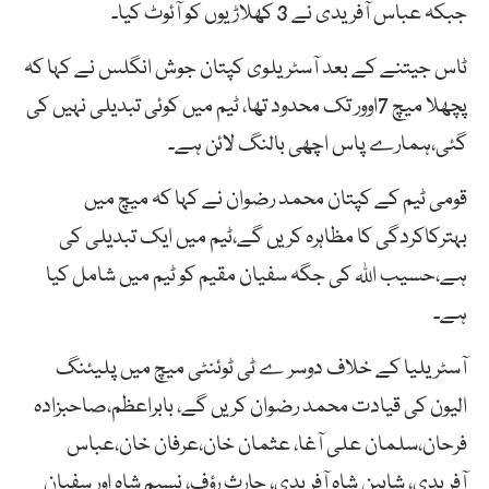
جبکہ عباس آفریدی نے 3 کھلاڑیوں کو آئوٹ کیا۔
ٹاس جیتنے کے بعد آسٹریلوی کپتان جوش انگلس نے کہا کہ
پچھلا میچ 7اوور تک محدود تھا، ٹیم میں کوئی تبدیلی نہیں کی
گئی،ہمارے پاس اچھی بالنگ لائن ہے۔
قومی ٹیم کے کپتان محمد رضوان نے کہا کہ میچ میں
بہترکاکردگی کا مظاہرہ کریں گے،ٹیم میں ایک تبدیلی کی
ہے،حسیب اللہ کی جگہ سفیان مقیم کو ٹیم میں شامل کیا
ہے۔
آسٹریلیا کے خلاف دوسر ے ٹی ٹوئنٹی میچ میں پلیئنگ
الیون کی قیادت محمد رضوان کریں گے، بابراعظم،صاحبزادہ
فرحان،سلمان علی آغا، عثمان خان،عرفان خان،عباس
آفریدی، شاہین شاہ آفریدی، حارث رؤف، نسیم شاہ اور سفیان