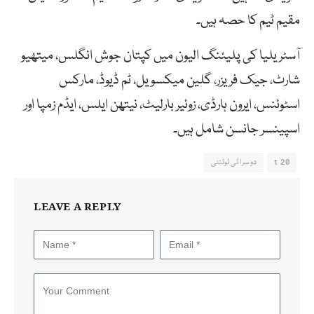
مقیم ٹیم کا حصہ ہیں۔
آسٹریلیا کی پلیئنگ الیون میں کپتان جوش انگلس، میتھیو
شارٹ، جیک فریزر، گلین میکسویل، ٹم ڈیوڈ، مارکس
اسٹوئنس، ایرون ہارڈی، زوئیر بارلیٹ، نیتھن ایلس، ایڈم زمپا اور
اسپینسر جانسن شامل ہیں۔
t 20
دوسرا ٹی ٹوئنٹی
LEAVE A REPLY