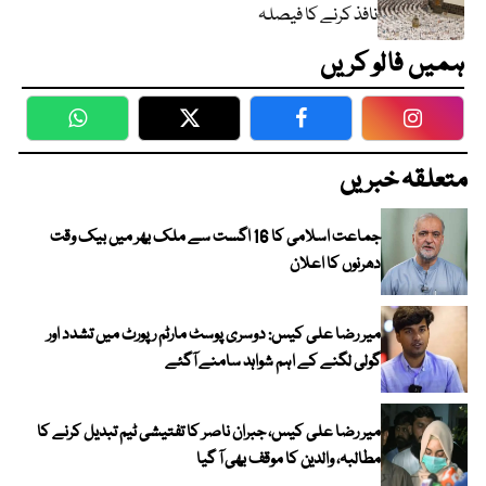
نافذ کرنے کا فیصلہ
ہمیں فالو کریں
WhatsApp
Twitter
Facebook
Faceboo
متعلقہ خبریں
جماعت اسلامی کا 16 اگست سے ملک بھر میں بیک وقت
دھرنوں کا اعلان
میر رضا علی کیس: دوسری پوسٹ مارٹم رپورٹ میں تشدد اور
گولی لگنے کے اہم شواہد سامنے آگئے
میر رضا علی کیس، جبران ناصر کا تفتیشی ٹیم تبدیل کرنے کا
مطالبہ، والدین کا موقف بھی آ گیا