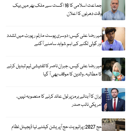
جماعت اسلامی کا 16 اگست سے ملک بھر میں بیک
وقت دھرنوں کا اعلان
میر رضا علی کیس: دوسری پوسٹ مارٹم رپورٹ میں تشدد
اور گولی لگنے کے اہم شواہد سامنے آگئے
میر رضا علی کیس، جبران ناصر کا تفتیشی ٹیم تبدیل کرنے
کا مطالبہ، والدین کا موقف بھی آ گیا
ایران کا آبنائے ہرمز پر ٹول عائد کرنے کا منصوبہ نہیں،
امریکی نائب صدر
حج 2027: پرائیویٹ حج آپریشن کیلئے نیا ڈیجیٹل نظام