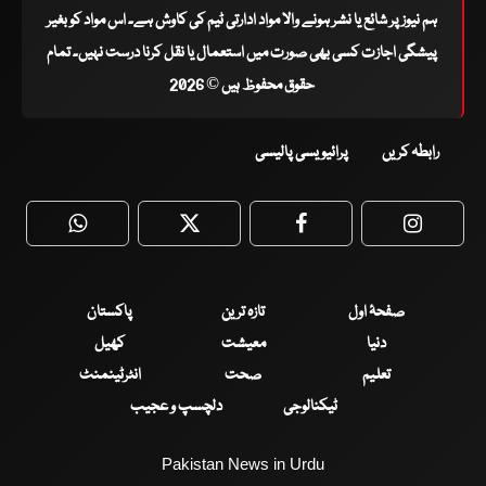
ہم نیوز پر شائع یا نشر ہونے والا مواد ادارتی ٹیم کی کاوش ہے۔ اس مواد کو بغیر
پیشگی اجازت کسی بھی صورت میں استعمال یا نقل کرنا درست نہیں۔ تمام
حقوق محفوظ ہیں © 2026
رابطہ کریں
پرائیویسی پالیسی
WhatsApp
Twitter
Facebook
Faceboo
صفحۂ اول
تازہ ترین
پاکستان
دنیا
معیشت
کھیل
تعلیم
صحت
انٹرٹینمنٹ
ٹیکنالوجی
دلچسپ و عجیب
Pakistan News in Urdu