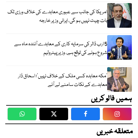
امریکا کی جانب سے عبوری معاہدے کی خلاف ورزی تک
بات چیت نہیں ہو گی، ایرانی وزیر خارجہ
5 ارب ڈالر کی سرمایہ کاری کے معاہدے آئندہ ماہ سے
شروع ہونے کی توقع ہے، وزیر پیٹرولیم
‘مکہ معاہدہ کسی ملک کے خلاف نہیں’؛ اسحاق ڈار
معاہدے کے نکات سامنے لے آئے
ہمیں فالو کریں
WhatsApp
Twitter
Facebook
Faceboo
متعلقہ خبریں