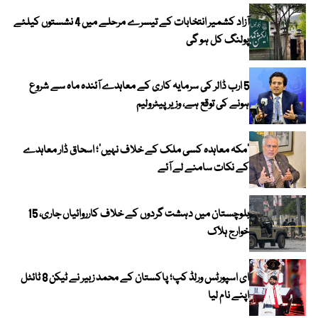
آزاد کشمیر انتخابات کے تیسرے مرحلے میں 4 نشستوں کیلئے
پولنگ کل ہو گی
5 ارب ڈالر کی سرمایہ کاری کے معاہدے آئندہ ماہ سے شروع
ہونے کی توقع ہے، وزیر پیٹرولیم
‘مکہ معاہدہ کسی ملک کے خلاف نہیں’؛ اسحاق ڈار معاہدے
کے نکات سامنے لے آئے
بلوچستان میں دہشت گردوں کے خلاف کارروائیاں جاری، 15
خوارج ہلاک
ای اسپورٹس ورلڈ کپ؛ پاکستان کے محمد زبیر نے ٹیکن 8 ٹائٹل
اپنے نام لیا