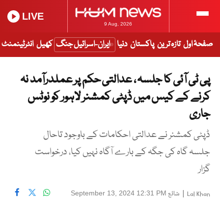
LIVE
9 Aug, 2026
صفحۂ اول
تازہ ترین
پاکستان
دنیا
ایران-اسرائیل جنگ
کھیل
انٹرٹینمنٹ
پی ٹی آئی کا جلسہ ، عدالتی حکم پر عملدرآمد نہ
کرنے کے کیس میں ڈپٹی کمشنر لاہور کو نوٹس
جاری
ڈپٹی کمشنر نے عدالتی احکامات کے باوجود تاحال
جلسہ گاہ کی جگہ کے بارے آگاہ نہیں کیا، درخواست
گزار
|
شائع
September 13, 2024 12:31 PM
Lal Khan