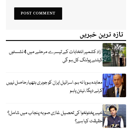
تازہ ترین خبریں
آزاد کشمیر انتخابات کے تیسرے مرحلے میں 4 نشستوں
کیلئے پولنگ کل ہو گی
معاہدہ ہو یا نہ ہو، اسرائیل ایران کو جوہری ہتھیارحاصل نہیں
کرنے دیگا، نیتن یاہو
خیبر پختونخوا کی تحصیل غازی صوبہ پنجاب میں شامل؟
حقیقت کیا ہے؟