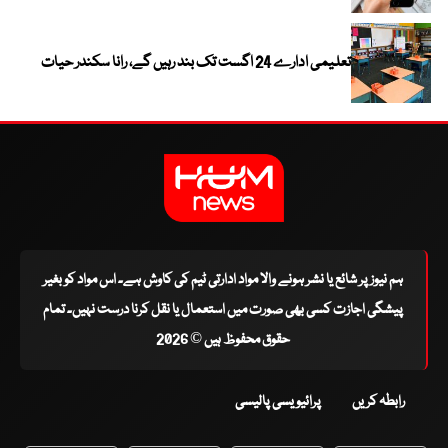
تعلیمی ادارے 24 اگست تک بند رہیں گے، رانا سکندر حیات
ہم نیوز پر شائع یا نشر ہونے والا مواد ادارتی ٹیم کی کاوش ہے۔ اس مواد کو بغیر
پیشگی اجازت کسی بھی صورت میں استعمال یا نقل کرنا درست نہیں۔ تمام
حقوق محفوظ ہیں © 2026
رابطہ کریں
پرائیویسی پالیسی