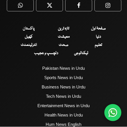
WhatsApp
Twitter
Facebook
Faceboo
صفحۂ اول
تازہ ترین
پاکستان
دنیا
معیشت
کھیل
تعلیم
صحت
انٹرٹینمنٹ
ٹیکنالوجی
دلچسپ و عجیب
Pakistan News in Urdu
Sports News in Urdu
Business News in Urdu
Tech News in Urdu
Entertainment News in Urdu
Health News in Urdu
Hum News English