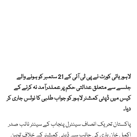
لاہور ہائی کورٹ نے پی ٹی آئی کے 21 ستمبر کو ہونے والے
جلسے سے متعلق عدالتی حکم پر عملدرآمد نہ کرنے کے
کیس میں ڈپٹی کمشنر لاہور کو جواب طلبی کا نوٹس جاری کر
دیا۔
پاکستان تحریک انصاف سینٹرل پنجاب کے سینئر نائب صدر
اکمل خان باری کی جانب سے ڈپٹی کمشنر کے خلاف توہین