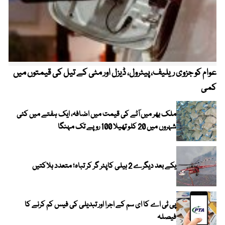
عوام کو جزوی ریلیف، پیٹرول، ڈیزل اور مٹی کے تیل کی قیمتوں میں
4 روز میں سونے کی قیمت میں بڑا اضافہ
کمی
ملک بھر میں آٹے کی قیمت میں اضافہ، ایک ہفتے میں کئی
شہروں میں 20 کلو تھیلا 100 روپے تک مہنگا
یکے بعد دیگرے 2 ہیلی کاپٹر گر کر تباہ؛ متعدد ہلاکتیں
پی ٹی اے کا ای سم کے اجرا اور تبدیلی کی فیس کم کرنے کا
فیصلہ