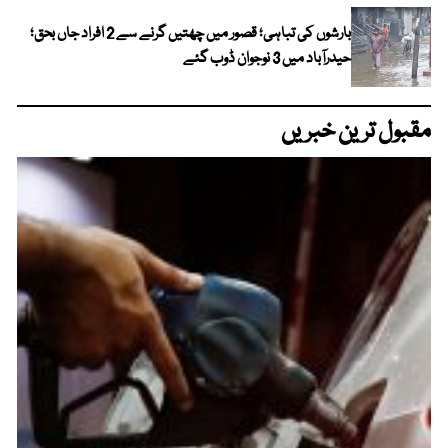
بارشوں کی تباہی؛ قصور میں چھتیں گرنے سے 2 افراد جاں بحق؛
حیدرآباد میں 3 نوجوان ڈوب گئے
مقبول ترین خبریں