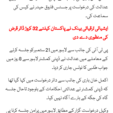
عدالت کی درخواست پر جسٹس فاروق حیدر نے کیس کی
سماعت کی۔
ایشیائی ترقیاتی بینک نے پاکستان کیلئے 32 کروڑ ڈالر قرض
کی منظوری دے دی
پی ٹی آئی کی جانب سے لاہور میں 21 ستمبرکو جلسہ کرنے
کے معاملے میں عدالت نے ڈپٹی کمشنر لاہور سے 8 روز میں
جواب طلبی کا نوٹس جاری کر دیا۔
اکمل خان باری کی جانب سے دائر درخواست میں کہا گیا تھا
کہ ڈپٹی کمشنر نے عدالتی احکامات کے باوجود تاحال جلسہ
گاہ کی جگہ کے بارے آگاہ نہیں کیا۔
وکیل درخواست گزار کے مطابق لاہور میں پرامن جلسہ کرنا پی