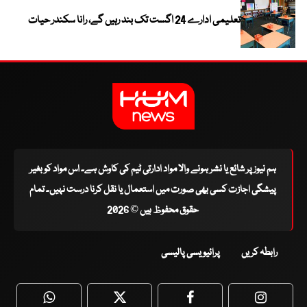
تعلیمی ادارے 24 اگست تک بند رہیں گے، رانا سکندر حیات
ہم نیوز پر شائع یا نشر ہونے والا مواد ادارتی ٹیم کی کاوش ہے۔ اس مواد کو بغیر
پیشگی اجازت کسی بھی صورت میں استعمال یا نقل کرنا درست نہیں۔ تمام
حقوق محفوظ ہیں © 2026
رابطہ کریں
پرائیویسی پالیسی