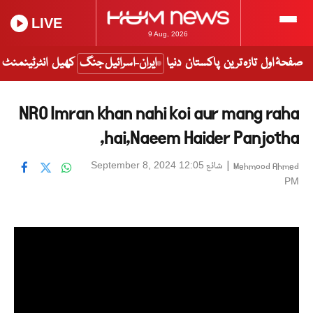
LIVE
9 Aug, 2026
صفحۂ اول
تازہ ترین
پاکستان
دنیا
ایران-اسرائیل جنگ
کھیل
انٹرٹینمنٹ
NRO Imran khan nahi koi aur mang raha
hai,Naeem Haider Panjotha,
|
شائع
September 8, 2024 12:05
Mehmood Ahmed
PM