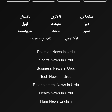
WhatsApp
Twitter
Facebook
Faceboo
صفحۂ اول
تازہ ترین
پاکستان
دنیا
معیشت
کھیل
تعلیم
صحت
انٹرٹینمنٹ
ٹیکنالوجی
دلچسپ و عجیب
Pakistan News in Urdu
Sports News in Urdu
Business News in Urdu
Tech News in Urdu
Entertainment News in Urdu
Health News in Urdu
Hum News English