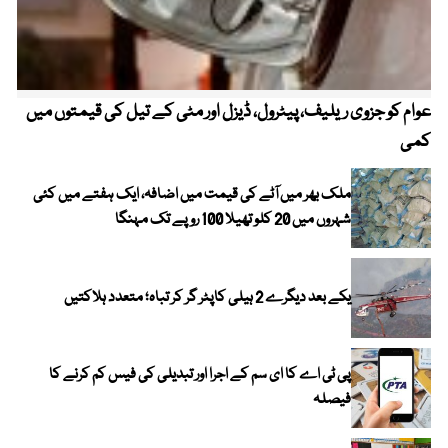
عوام کو جزوی ریلیف، پیٹرول، ڈیزل اور مٹی کے تیل کی قیمتوں میں
4 روز میں سونے کی قیمت میں بڑا اضافہ
کمی
ملک بھر میں آٹے کی قیمت میں اضافہ، ایک ہفتے میں کئی
شہروں میں 20 کلو تھیلا 100 روپے تک مہنگا
یکے بعد دیگرے 2 ہیلی کاپٹر گر کر تباہ؛ متعدد ہلاکتیں
پی ٹی اے کا ای سم کے اجرا اور تبدیلی کی فیس کم کرنے کا
فیصلہ