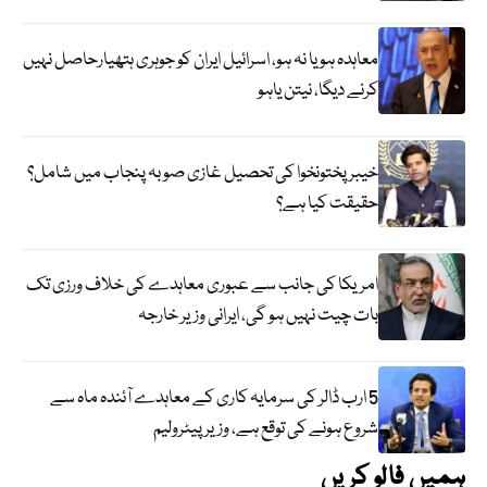
معاہدہ ہو یا نہ ہو، اسرائیل ایران کو جوہری ہتھیارحاصل نہیں
کرنے دیگا، نیتن یاہو
خیبر پختونخوا کی تحصیل غازی صوبہ پنجاب میں شامل؟
حقیقت کیا ہے؟
امریکا کی جانب سے عبوری معاہدے کی خلاف ورزی تک
بات چیت نہیں ہو گی، ایرانی وزیر خارجہ
5 ارب ڈالر کی سرمایہ کاری کے معاہدے آئندہ ماہ سے
شروع ہونے کی توقع ہے، وزیر پیٹرولیم
ہمیں فالو کریں