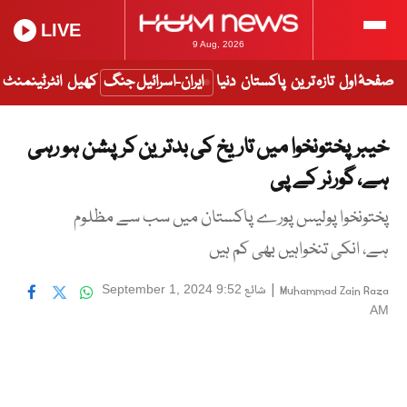
LIVE
9 Aug, 2026
صفحۂ اول
تازہ ترین
پاکستان
دنیا
ایران-اسرائیل جنگ
کھیل
انٹرٹینمنٹ
خیبرپختونخوا میں تاریخ کی بدترین کرپشن ہو رہی
ہے، گورنر کے پی
پختونخوا پولیس پورے پاکستان میں سب سے مظلوم
ہے، انکی تنخواہیں بھی کم ہیں
|
شائع
September 1, 2024 9:52
Muhammad Zain Raza
AM