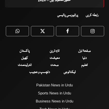
حقوق محفوظ ہیں © 2026
رابطہ کریں
پرائیویسی پالیسی
WhatsApp
Twitter
Facebook
Faceboo
صفحۂ اول
تازہ ترین
پاکستان
دنیا
معیشت
کھیل
تعلیم
صحت
انٹرٹینمنٹ
ٹیکنالوجی
دلچسپ و عجیب
Pakistan News in Urdu
Sports News in Urdu
Business News in Urdu