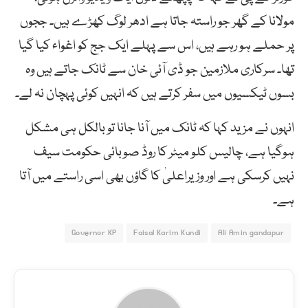
مولانا کے گھر جو راستہ جاتا ہے ادھر لوگ کھڑے ہیں۔ ججوں
پر حملے ہو رہے ہیں، اس سے پہلے ایک جج کو اغواء کیا گیا
تھا۔ سرکاری ملازمین جو ڈی آئی خان سے ٹانک جاتے ہیں وہ
بسوں ٹیکسیوں میں سفر کرتے ہیں کہ انہیں کوئی پہچان نہ لے۔
انہوں نے مزید کہا کہ ٹانک میں آنا جانا تو بالکل ہی مشکل
ہوگیا ہے، چالیس کلو میٹر کا روڈ صوبائی حکومت سیف
نہیں کرسکی ہے اور وزیراعلیٰ کا گاؤں بھی اسی راستے میں آتا
ہے۔
Governor KP
Faisal Karim Kundi
Ali Amin gandapur