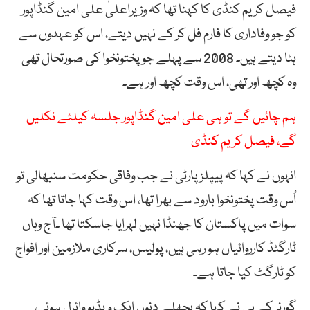
فیصل کریم کنڈی کا کہنا تھا کہ وزیراعلیٰ علی امین گنڈاپور
کو جو وفاداری کا فارم فل کر کے نہیں دیتے، اس کو عہدوں سے
ہٹا دیتے ہیں۔ 2008 سے پہلے جو پختونخوا کی صورتحال تھی
وہ کچھ اور تھی، اس وقت کچھ اور ہے۔
ہم چائیں گے تو ہی علی امین گنڈاپور جلسہ کیلئے نکلیں
گے، فیصل کریم کنڈی
انہوں نے کہا کہ پیپلز پارٹی نے جب وفاقی حکومت سنبھالی تو
اُس وقت پختونخوا بارود سے بھرا تھا، اس وقت کہا جاتا تھا کہ
سوات میں پاکستان کا جھنڈا نہیں لہرایا جاسکتا تھا ۔آج وہاں
ٹارگٹڈ کارروائیاں ہو رہی ہیں، پولیس، سرکاری ملازمین اور افواج
کو ٹارگٹ کیا جاتا ہے۔
گورنر کے پی نے کہا کہ پچھلے دنوں ایک ویڈیو وائرل ہوئی،