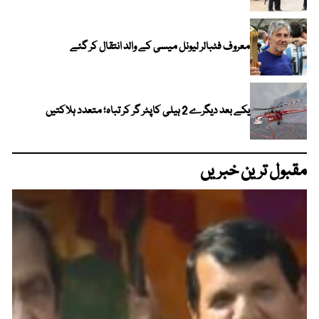
معروف فٹبالر لیونل میسی کے والد انتقال کر گئے
یکے بعد دیگرے 2 ہیلی کاپٹر گر کر تباہ؛ متعدد ہلاکتیں
مقبول ترین خبریں