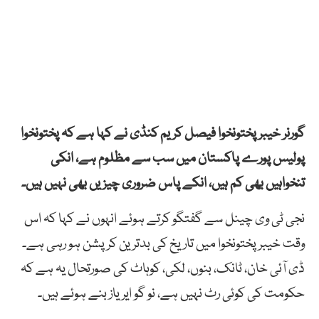
گورنر خیبرپختونخوا فیصل کریم کنڈی نے کہا ہے کہ پختونخوا
پولیس پورے پاکستان میں سب سے مظلوم ہے، انکی
تنخواہیں بھی کم ہیں، انکے پاس ضروری چیزیں بھی نہیں ہیں۔
نجی ٹی وی چینل سے گفتگو کرتے ہوئے انہوں نے کہا کہ اس
وقت خیبرپختونخوا میں تاریخ کی بدترین کرپشن ہو رہی ہے۔
ڈی آئی خان، ٹانک، بنوں، لکی، کوہاٹ کی صورتحال یہ ہے کہ
حکومت کی کوئی رٹ نہیں ہے، نو گو ایریاز بنے ہوئے ہیں۔