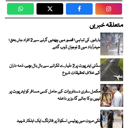
WhatsApp
Twitter
Facebook
Faceboo
متعلقہ خبریں
بارشوں کی تباہی؛ قصور میں چھتیں گرنے سے 2 افراد جاں بحق؛
حیدرآباد میں 3 نوجوان ڈوب گئے
سڈنی ایئرپورٹ پر 2 طیارے ٹکرانے سے بال بال بچے، ذمہ داران
کے خلاف تحقیقات شروع
مکمل سفری دستاویزات کے حامل کسی مسافر کو ایئرپورٹ پر
نہیں روکا جائے گا، وزیر داخلہ
لکی مروت میں پولیس اسکواڈ پر فائرنگ، ایک اہلکار شہید