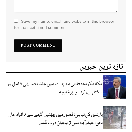
Save my name, email, and website in this browser
for the next time I comment.
تازہ ترین خبریں
مکہ مکرمہ دفاعی معاہدے میں جلد مصر بھی شامل ہو
سکتا ہے، ترک وزیر خارجہ
بارشوں کی تباہی؛ قصور میں چھتیں گرنے سے 2 افراد جاں
بحق؛ حیدرآباد میں 3 نوجوان ڈوب گئے