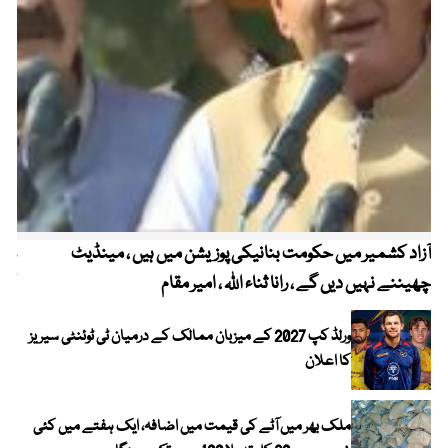
آزاد کشمیر میں حکومت بنانیکی پوزیشن میں ہیں ، مینڈیٹ
عوا
چھیننے نہیں دیں گے ، رانا ثناء اللہ ، امیر مقام
کم
ورلڈ کپ 2027 کے میزبان ممالک کے درمیان ٹی ٹوئنٹی سیریز
کا اعلان
ملک بھر میں آٹے کی قیمت میں اضافہ، ایک ہفتے میں کئی