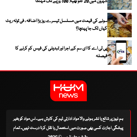
شہروں میں 20 کلو تھیلا 100 روپے تک مہنگا
سونے کی قیمت میں مسلسل تیسرے روز بڑا اضافہ ، فی تولہ ریٹ
کہاں تک جا پہنچا؟
پی ٹی اے کا ای سم کے اجرا اور تبدیلی کی فیس کم کرنے کا
فیصلہ
ہم نیوز پر شائع یا نشر ہونے والا مواد ادارتی ٹیم کی کاوش ہے۔ اس مواد کو بغیر
پیشگی اجازت کسی بھی صورت میں استعمال یا نقل کرنا درست نہیں۔ تمام