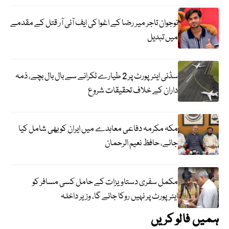
نوجوان تاجر میر رضا کے اغوا کی ایف آئی آر قتل کے مقدمے
میں تبدیل
سڈنی ایئرپورٹ پر 2 طیارے ٹکرانے سے بال بال بچے، ذمہ
داران کے خلاف تحقیقات شروع
مکہ مکرمہ دفاعی معاہدے میں ایران کو بھی شامل کیا
جائے، حافظ نعیم الرحمان
مکمل سفری دستاویزات کے حامل کسی مسافر کو
ایئرپورٹ پر نہیں روکا جائے گا، وزیر داخلہ
ہمیں فالو کریں