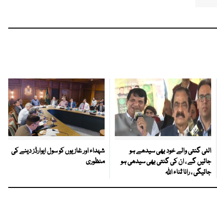
الٹی گنتی والے خود بھی سیدھے ہو
شہداء اور غازیوں کو سول ایوارڈز دینے کی
جائیں گے ، ان کی گنتی بھی سیدھی ہو
منظوری
جائیگی ، رانا ثناء اللہ