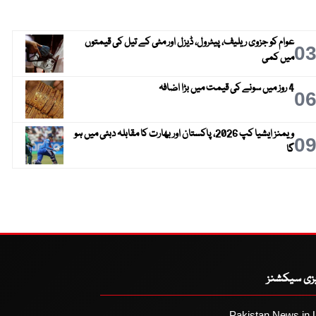
عوام کو جزوی ریلیف، پیٹرول، ڈیزل اور مٹی کے تیل کی قیمتوں
0
میں کمی
4 روز میں سونے کی قیمت میں بڑا اضافہ
0
ویمنز ایشیا کپ 2026، پاکستان اور بھارت کا مقابلہ دبئی میں ہو
0
گا
یزی سیکشنز
Pakistan News in 