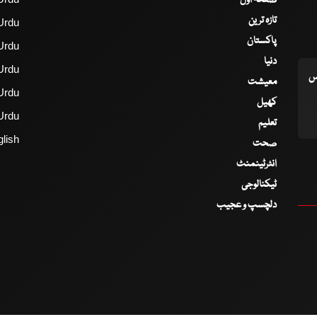
تازہ ترین
Urdu
پاکستان
Urdu
دنیا
Urdu
اس
معیشت
Urdu
کھیل
Urdu
تعلیم
lish
صحت
انٹرٹینمنٹ
ٹیکنالوجی
دلچسپ و عجیب