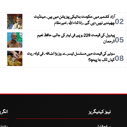
آزاد کشمیر میں حکومت بنانیکی پوزیشن میں ہیں ، مینڈیٹ
3
02
چھیننے نہیں دیں گے ، رانا ثناء اللہ ، امیر مقام
پیٹرول کی قیمت 228 روپے فی لیٹر کی جائے، حافظ نعیم
6
05
الرحمان
سونے کی قیمت میں مسلسل تیسرے روز بڑا اضافہ ، فی تولہ ریٹ
9
08
کہاں تک جا پہنچا؟
نیوز کیٹیگریز
انگر
صفحۂ اول
Urdu