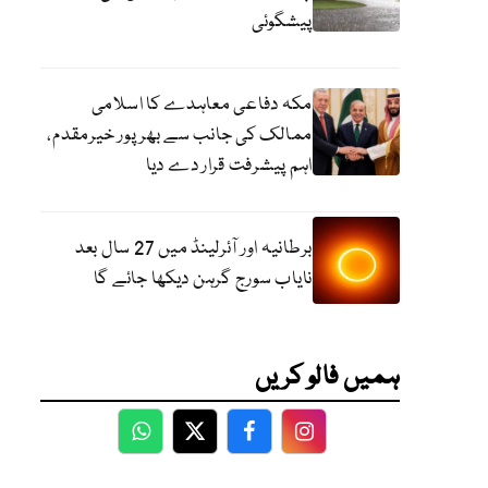
پیشگوئی
مکہ دفاعی معاہدے کا اسلامی
ممالک کی جانب سے بھرپور خیرمقدم،
اہم پیشرفت قرار دے دیا
برطانیہ اور آئرلینڈ میں 27 سال بعد
نایاب سورج گرہن دیکھا جائے گا
ہمیں فالو کریں
WhatsApp
Twitter
Facebook
Facebook