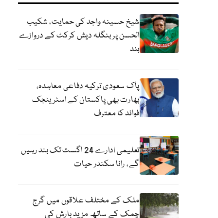
شیخ حسینہ واجد کی حمایت، شکیب
الحسن پر بنگلہ دیش کرکٹ کے دروازے
بند
پاک سعودی ترکیہ دفاعی معاہدہ،
بھارت بھی پاکستان کے اسٹریٹجک
فوائد کا معترف
تعلیمی ادارے 24 اگست تک بند رہیں
گے، رانا سکندر حیات
ملک کے مختلف علاقوں میں گرج
چمک کے ساتھ مزید بارش کی