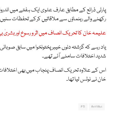
پارٹی ذرائع کے مطابق عارف علوی ایک ہفتے میں اندرون
رکھنے والے رہنماؤں سے ملاقاتیں کرکے تحفظات سنیں
علیمہ خان کا تحریک انصاف میں اثر و رسوخ اور بشریٰ ب
یاد رہے کہ گزشتہ دنوں خیبر پختونخوا میں سابق صوبائی
شدید اختلافات سامنے آئے تھے۔
اس کے علاوہ تحریک انصاف پنجاب میں بھی اختلافات 
خان نے نوٹس لیا تھا۔
PTI
Arif Alvi