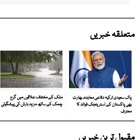
متعلقہ خبریں
ملک کے مختلف علاقوں میں گرج
پاک سعودی ترکیہ دفاعی معاہدہ، بھارت
چمک کے ساتھ مزید بارش کی پیشگوئی
بھی پاکستان کے اسٹریٹجک فوائد کا
معترف
مقبول ترین خبریں