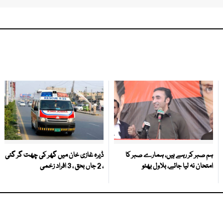
ہم صبر کر رہے ہیں، ہمارے صبر کا
ڈیرہ غازی خان میں گھر کی چھت گر گئی
امتحان نہ لیا جائے، بلاول بھٹو
، 2 جاں بحق ، 3 افراد زخمی