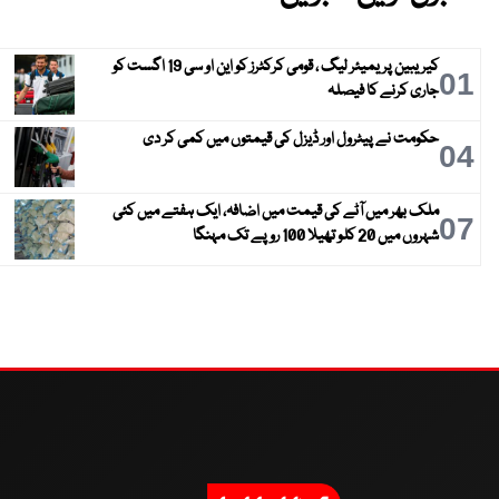
کیریبین پریمیئر لیگ ، قومی کرکٹرز کو این او سی 19 اگست کو
01
جاری کرنے کا فیصلہ
حکومت نے پیٹرول اور ڈیزل کی قیمتوں میں کمی کر دی
04
ملک بھر میں آٹے کی قیمت میں اضافہ، ایک ہفتے میں کئی
07
شہروں میں 20 کلو تھیلا 100 روپے تک مہنگا