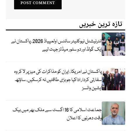
تازہ ترین خبریں
انٹرنیشنل نیوکلیئر سائنس اولمپیاڈ 2026، پاکستان نے
ایک گولڈ اور دو سلور میڈلز جیت لیے
پاکستان نے امریکا، ایران کو مذاکرات کی میز پر لا کر وہ
سفارتی کردار اداکیا جو بڑی طاقتیں نہ کرسکیں، ساؤتھ
ایشین وائسز
جماعت اسلامی کا 16 اگست سے ملک بھر میں بیک
وقت دھرنوں کا اعلان