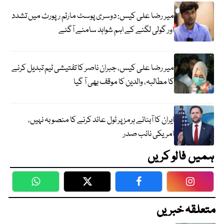
میر رضا علی کیس: دوسری پوسٹ مارٹم رپورٹ میں تشدد
اور گولی لگنے کے اہم شواہد سامنے آگئے
میر رضا علی کیس، جبران ناصر کا تفتیشی ٹیم تبدیل کرنے
کا مطالبہ، والدین کا موقف بھی آ گیا
ایران کا آبنائے ہرمز پر ٹول عائد کرنے کا منصوبہ نہیں،
امریکی نائب صدر
ہمیں فالو کریں
WhatsApp
Twitter
Facebook
Faceboo
متعلقہ خبریں