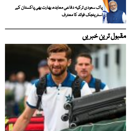
پاک سعودی ترکیہ دفاعی معاہدہ، بھارت بھی پاکستان کے
اسٹریٹجک فوائد کا معترف
مقبول ترین خبریں