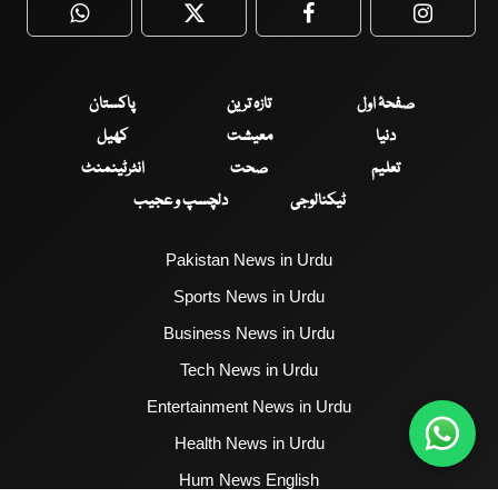
WhatsApp
Twitter
Facebook
Faceboo
صفحۂ اول
تازہ ترین
پاکستان
دنیا
معیشت
کھیل
تعلیم
صحت
انٹرٹینمنٹ
ٹیکنالوجی
دلچسپ و عجیب
Pakistan News in Urdu
Sports News in Urdu
Business News in Urdu
Tech News in Urdu
Entertainment News in Urdu
Health News in Urdu
Hum News English