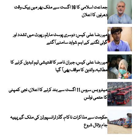
جماعت اسلامی کا 16 اگست سے ملک بھر میں بیک وقت
دھرنوں کا اعلان
میر رضا علی کیس: دوسری پوسٹ مارٹم رپورٹ میں تشدد اور
گولی لگنے کے اہم شواہد سامنے آگئے
میر رضا علی کیس، جبران ناصر کا تفتیشی ٹیم تبدیل کرنے کا
مطالبہ، والدین کا موقف بھی آ گیا
میٹرو بس سروس 11 اگست سے بند کرنے کا اعلان، نجی کمپنی
کا حتمی نوٹس
حکومت سے مذاکرات ناکام، گڈز ٹرانسپورٹرز کی ملک گیر پہیہ
جام ہڑتال شروع