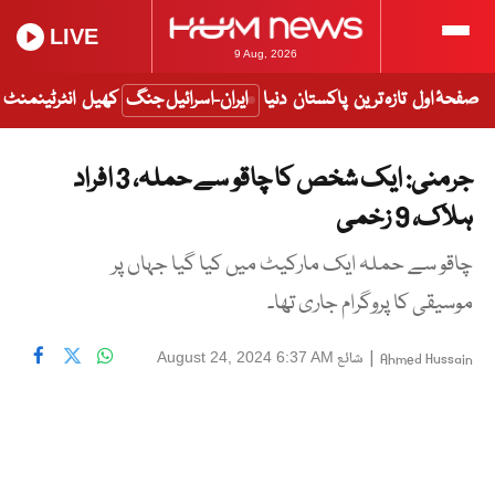
LIVE
9 Aug, 2026
صفحۂ اول
تازہ ترین
پاکستان
دنیا
ایران-اسرائیل جنگ
کھیل
انٹرٹینمنٹ
جرمنی: ایک شخص کا چاقو سے حملہ، 3 افراد
ہلاک، 9 زخمی
چاقو سے حملہ ایک مارکیٹ میں کیا گیا جہاں پر
موسیقی کا پروگرام جاری تھا۔
|
شائع
August 24, 2024 6:37 AM
Ahmed Hussain