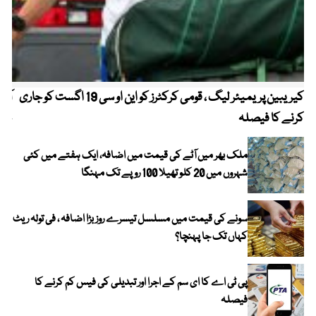
کیریبین پریمیئر لیگ ، قومی کرکٹرز کو این او سی 19 اگست کو جاری
آز
کرنے کا فیصلہ
چھی
ملک بھر میں آٹے کی قیمت میں اضافہ، ایک ہفتے میں کئی
شہروں میں 20 کلو تھیلا 100 روپے تک مہنگا
سونے کی قیمت میں مسلسل تیسرے روز بڑا اضافہ ، فی تولہ ریٹ
کہاں تک جا پہنچا؟
پی ٹی اے کا ای سم کے اجرا اور تبدیلی کی فیس کم کرنے کا
فیصلہ