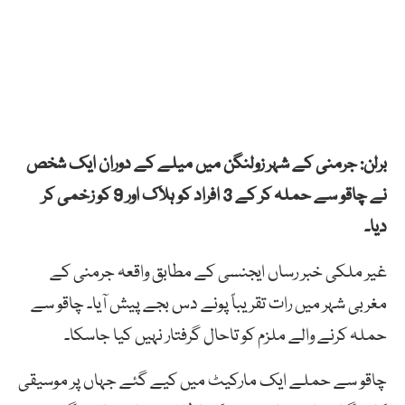
برلن: جرمنی کے شہر زولنگن میں میلے کے دوران ایک شخص
نے چاقو سے حملہ کر کے 3 افراد کو ہلاک اور 9 کو زخمی کر
دیا۔
غیر ملکی خبر رساں ایجنسی کے مطابق واقعہ جرمنی کے
مغربی شہر میں رات تقریباً پونے دس بجے پیش آیا۔ چاقو سے
حملہ کرنے والے ملزم کو تاحال گرفتار نہیں کیا جاسکا۔
چاقو سے حملے ایک مارکیٹ میں کیے گئے جہاں پر موسیقی