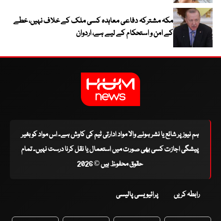
مکہ مشترکہ دفاعی معاہدہ کسی ملک کے خلاف نہیں، خطے
کے امن و استحکام کے لیے ہے، اردوان
ہم نیوز پر شائع یا نشر ہونے والا مواد ادارتی ٹیم کی کاوش ہے۔ اس مواد کو بغیر
پیشگی اجازت کسی بھی صورت میں استعمال یا نقل کرنا درست نہیں۔ تمام
حقوق محفوظ ہیں © 2026
رابطہ کریں
پرائیویسی پالیسی