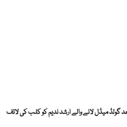
 کلب نے پاکستان کے لیے 40 سال بعد گولڈ میڈل لانے والے ارشد ندیم کو کلب کی لائف