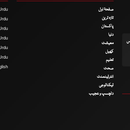
صفحۂ اول
Urdu
تازہ ترین
Urdu
پاکستان
Urdu
دنیا
Urdu
اس
معیشت
Urdu
کھیل
Urdu
تعلیم
lish
صحت
انٹرٹینمنٹ
ٹیکنالوجی
دلچسپ و عجیب