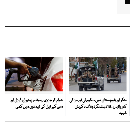
ہنگو اور بلوچستان میں سکیورٹی فورسز کی
عوام کو جزوی ریلیف، پیٹرول، ڈیزل اور
کارروائیاں ، 10دہشتگرد ہلاک ، کیپٹن
مٹی کے تیل کی قیمتوں میں کمی
شہید