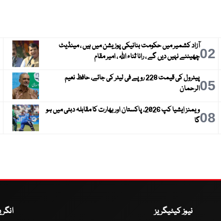
آزاد کشمیر میں حکومت بنانیکی پوزیشن میں ہیں ، مینڈیٹ
3
02
چھیننے نہیں دیں گے ، رانا ثناء اللہ ، امیر مقام
پیٹرول کی قیمت 228 روپے فی لیٹر کی جائے، حافظ نعیم
6
05
الرحمان
ویمنز ایشیا کپ 2026، پاکستان اور بھارت کا مقابلہ دبئی میں ہو
9
08
گا
نیوز کیٹیگریز
انگر