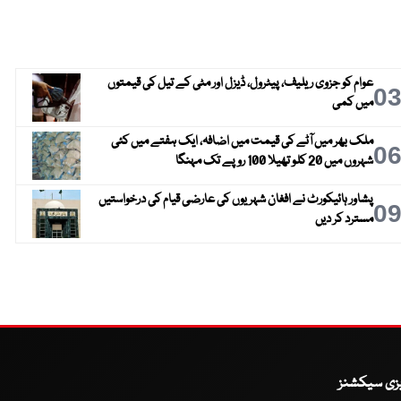
عوام کو جزوی ریلیف، پیٹرول، ڈیزل اور مٹی کے تیل کی قیمتوں
0
میں کمی
ملک بھر میں آٹے کی قیمت میں اضافہ، ایک ہفتے میں کئی
0
شہروں میں 20 کلو تھیلا 100 روپے تک مہنگا
پشاور ہائیکورٹ نے افغان شہریوں کی عارضی قیام کی درخواستیں
0
مسترد کر دیں
یزی سیکشنز