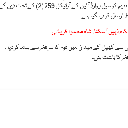
امتیاز دینے کی ہدایت دے دی۔صدر آصف زرداری ارشد ندیم کو سول ایوارڈ آئین کے آرٹیکل 259 (2) کے تحت دیں
ط ارسال کر دیا گیا ہے۔
کام نہیں آسکتا، شاہ محمود قریشی
ی سے کھیل کے میدان میں قوم کا سر فخر سے بلند کر دیا ،
خر کا باعث بنی۔