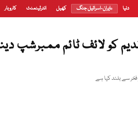
دنیا
ایران-اسرائیل جنگ
کھیل
انٹرٹینمنٹ
کاروبار
یم کو لائف ٹائم ممبرشپ دین
 فخر سے بلند کیا ہے