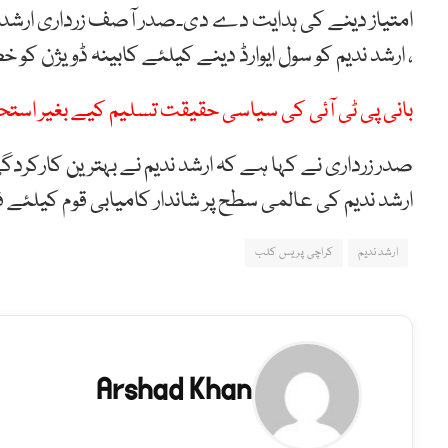
، ارشد ندیم کو سول ایوارڈ دینے کیلئے کابینہ ڈویژن کو خ
بانی پی ٹی آئی کی سیاسی حقیقت تسلیم کیے بغیر استح
صدر زرداری نے کہا ہے کہ ارشد ندیم نے بہترین کارکردگ
ارشد ندیم کی عالمی سطح پر شاندار کامیابی قوم کیلئے ف
ارشد ندیم
کراچی پریس کلب
Arshad Khan