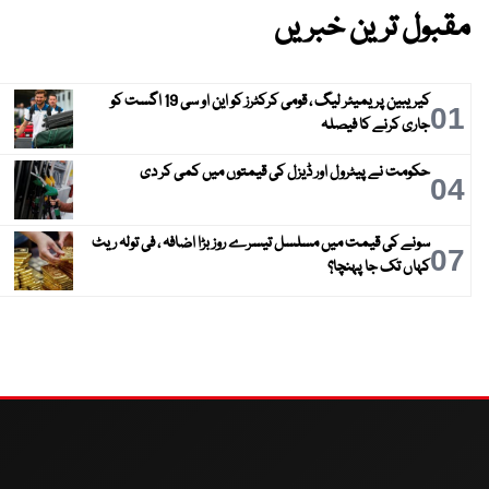
مقبول ترین خبریں
کیریبین پریمیئر لیگ ، قومی کرکٹرز کو این او سی 19 اگست کو
01
جاری کرنے کا فیصلہ
حکومت نے پیٹرول اور ڈیزل کی قیمتوں میں کمی کر دی
04
سونے کی قیمت میں مسلسل تیسرے روز بڑا اضافہ ، فی تولہ ریٹ
07
کہاں تک جا پہنچا؟