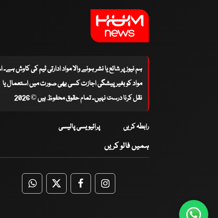
ہم نیوز پر شائع یا نشر ہونے والا مواد ادارتی ٹیم کی کاوش ہے۔ 
مواد کو بغیر پیشگی اجازت کسی بھی صورت میں استعمال یا
نقل کرنا درست نہیں۔ تمام حقوق محفوظ ہیں © 2026
رابطہ کریں
پرائیویسی پالیسی
ہمیں فالو کریں
WhatsApp
Twitter
Facebook
Facebook