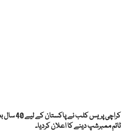
کراچی پریس
ٹائم ممبرشپ دینے کا اعلان کردیا۔