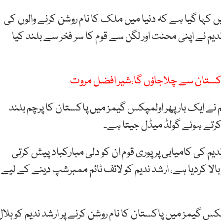
ہا گیا ہے کہ دنیا میں ملک کا نام روشن کرنے والوں کی
یم نے اپنی محنت اور لگن سے قوم کا سر فخر سے بلند کیا
و پاکستان سے چلاجاؤں گا،شیر افضل مروت
نے ایک بار پھر اولمپکس گیمز میں پاکستان کا پرچم بلند
 کرتے ہوئے گولڈ میڈل جیتا ہے۔
 کی کامیابی پر پوری قوم ان کو دلی مبارکباد پیش کرتی
ا کردیا ہے، ارشد ندیم کو لائف ٹائم ممبرشپ دینے کے لیے
مز میں پاکستان کا نام روشن کرنے پر ارشد ندیم کو ہلال