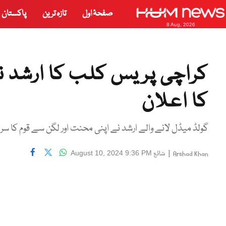
صفحۂ اول
تازہ ترین
پاکستان
8 Aug, 2026
کراچی پریس کلب کا ارشد ند
کا اعلان
گولڈ میڈل لانے والے ارشد نے اپنی محنت اور لگن سے قوم کا سر
|
شائع
August 10, 2024 9:36 PM
Arshad Khan