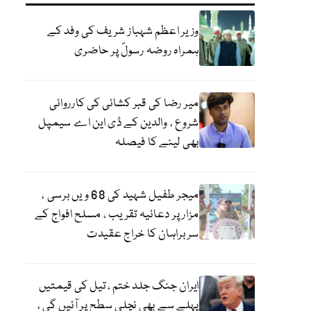
وزیر اعظم شہباز شریف کی وفد کے
ہمراہ روضہ رسولؐ پر حاضری
میر رضا کی قبر کشائی کی کارروائی
شروع ، والدین کے ڈی این اے سیمپل
بھی لینے کا فیصلہ
میجر طفیل شہید کی 68 ویں برسی ،
مزار پر دعائیہ تقریب ، مسلح افواج کے
سربراہان کا خراج عقیدت
ایران جنگ جلد ختم ، تیل کی قیمتیں
پہلے سے بھی نچلی سطح پر آئیں گی ،