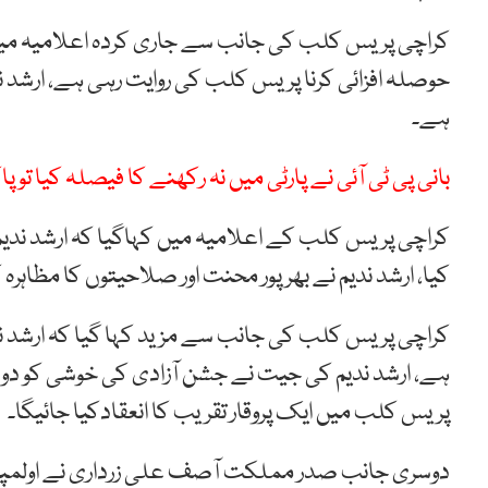
کراچی پریس کلب کی جانب سے جاری کردہ اعلامیہ میں ک
حوصلہ افزائی کرنا پریس کلب کی روایت رہی ہے، ارشد ند
ہے۔
بانی پی ٹی آئی نے پارٹی میں نہ رکھنے کا فیصلہ کیا ت
کراچی پریس کلب کے اعلامیہ میں کہاگیا کہ ارشد ندیم 
کیا، ارشد ندیم نے بھرپور محنت اور صلاحیتوں کا مظاہرہ
کراچی پریس کلب کی جانب سے مزید کہا گیا کہ ارشد ندیم
ہے، ارشد ندیم کی جیت نے جشن آزادی کی خوشی کو دو بال
پریس کلب میں ایک پروقار تقریب کا انعقادکیا جائیگا۔
دوسری جانب صدر مملکت آصف علی زرداری نے اولمپکس گی