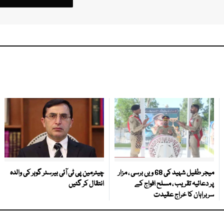
میجر طفیل شہید کی 68 ویں برسی ، مزار
چیئرمین پی ٹی آئی بیرسٹر گوہر کی والدہ
پر دعائیہ تقریب ، مسلح افواج کے
انتقال کر گئیں
سربراہان کا خراج عقیدت