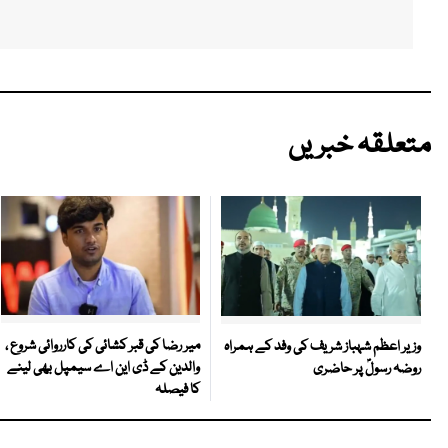
متعلقہ خبریں
میر رضا کی قبر کشائی کی کارروائی شروع ،
وزیر اعظم شہباز شریف کی وفد کے ہمراہ
والدین کے ڈی این اے سیمپل بھی لینے
روضہ رسولؐ پر حاضری
کا فیصلہ