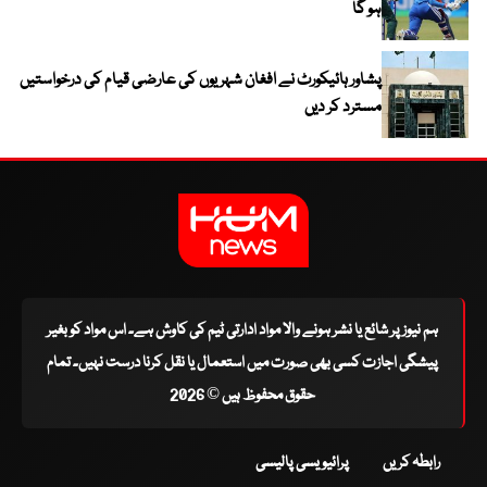
ہو گا
پشاور ہائیکورٹ نے افغان شہریوں کی عارضی قیام کی درخواستیں
مسترد کر دیں
ہم نیوز پر شائع یا نشر ہونے والا مواد ادارتی ٹیم کی کاوش ہے۔ اس مواد کو بغیر
پیشگی اجازت کسی بھی صورت میں استعمال یا نقل کرنا درست نہیں۔ تمام
حقوق محفوظ ہیں © 2026
رابطہ کریں
پرائیویسی پالیسی