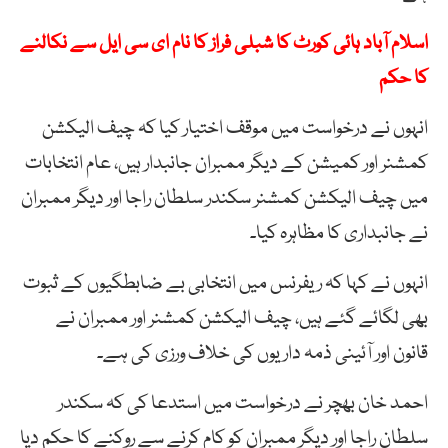
اسلام آباد ہائی کورٹ کا شبلی فراز کا نام ای سی ایل سے نکالنے
کا حکم
انہوں نے درخواست میں موقف اختیار کیا کہ چیف الیکشن
کمشنر اور کمیشن کے دیگر ممبران جانبدار ہیں، عام انتخابات
میں چیف الیکشن کمشنر سکندر سلطان راجا اور دیگر ممبران
نے جانبداری کا مظاہرہ کیا۔
انہوں نے کہا کہ ریفرنس میں انتخابی بے ضابطگیوں کے ثبوت
بھی لگائے گئے ہیں، چیف الیکشن کمشنر اور ممبران نے
قانون اور آئینی ذمہ داریوں کی خلاف ورزی کی ہے۔
احمد خان بھچر نے درخواست میں استدعا کی کہ سکندر
سلطان راجا اور دیگر ممبران کو کام کرنے سے روکنے کا حکم دیا