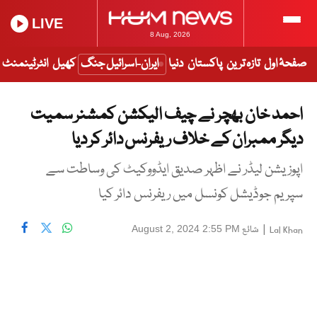
LIVE
8 Aug, 2026
صفحۂ اول
تازہ ترین
پاکستان
دنیا
ایران-اسرائیل جنگ
کھیل
انٹرٹینمنٹ
احمد خان بھچر نے چیف الیکشن کمشنر سمیت
دیگر ممبران کے خلاف ریفرنس دائر کر دیا
اپوزیشن لیڈر نے اظہر صدیق ایڈووکیٹ کی وساطت سے
سپریم جوڈیشل کونسل میں ریفرنس دائر کیا
|
شائع
August 2, 2024 2:55 PM
Lal Khan