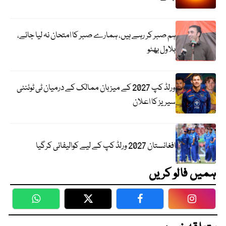
ہم صبر کر رہے ہیں، ہمارے صبر کا امتحان نہ لیا جائے،
بلاول بھٹو
ورلڈ کپ 2027 کے میزبان ممالک کے درمیان ٹی ٹوئنٹی
سیریز کا اعلان
افغانستان 2027 ورلڈ کپ کے لیے کوالیفائی کرگیا
ہمیں فالو کریں
WhatsApp
Twitter
Facebook
Faceboo