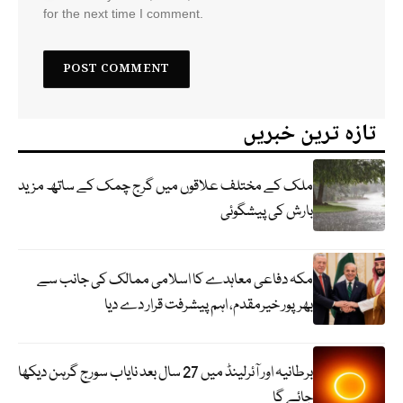
for the next time I comment.
تازہ ترین خبریں
ملک کے مختلف علاقوں میں گرج چمک کے ساتھ مزید
بارش کی پیشگوئی
مکہ دفاعی معاہدے کا اسلامی ممالک کی جانب سے
بھرپور خیرمقدم، اہم پیشرفت قرار دے دیا
برطانیہ اور آئرلینڈ میں 27 سال بعد نایاب سورج گرہن دیکھا
جائے گا