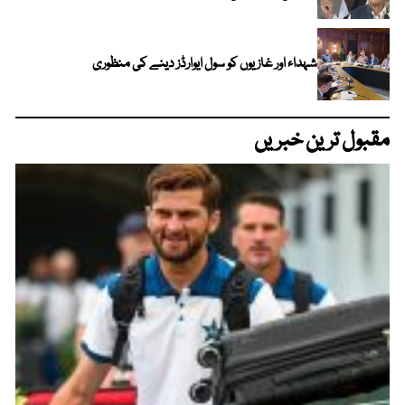
شہداء اور غازیوں کو سول ایوارڈز دینے کی منظوری
مقبول ترین خبریں