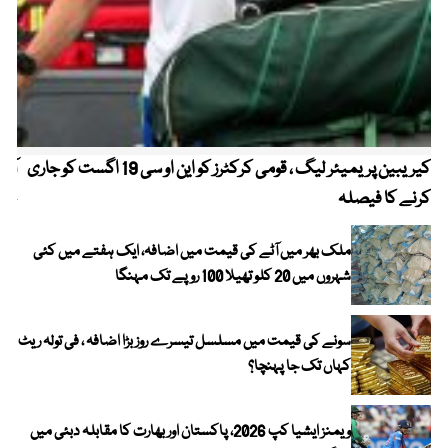
کیریبین پریمیئر لیگ ، قومی کرکٹرز کو این او سی 19 اگست کو جاری
آز
کرنے کا فیصلہ
چھی
ملک بھر میں آٹے کی قیمت میں اضافہ، ایک ہفتے میں کئی
شہروں میں 20 کلو تھیلا 100 روپے تک مہنگا
سونے کی قیمت میں مسلسل تیسرے روز بڑا اضافہ ، فی تولہ ریٹ
کہاں تک جا پہنچا؟
ویمنز ایشیا کپ 2026، پاکستان اور بھارت کا مقابلہ دبئی میں