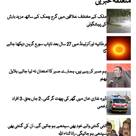
متعلقہ خبریں
ملک کے مختلف علاقوں میں گرج چمک کے ساتھ مزید بارش
کی پیشگوئی
برطانیہ اور آئرلینڈ میں 27 سال بعد نایاب سورج گرہن دیکھا جائے
گا
ہم صبر کر رہے ہیں، ہمارے صبر کا امتحان نہ لیا جائے، بلاول
بھٹو
ڈیرہ غازی خان میں گھر کی چھت گر گئی ، 2 جاں بحق ، 3 افراد
زخمی
الٹی گنتی والے خود بھی سیدھے ہو جائیں گے ، ان کی گنتی بھی
سیدھی ہو جائیگی ، رانا ثناء اللہ