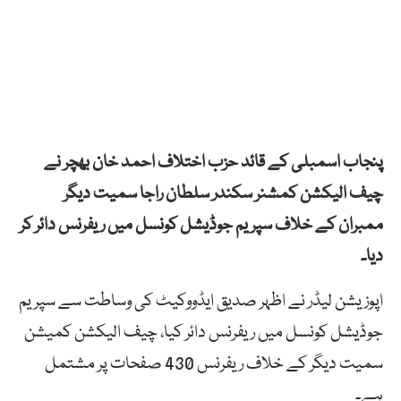
پنجاب اسمبلی کے قائد حزب اختلاف احمد خان بھچر نے
چیف الیکشن کمشنر سکندر سلطان راجا سمیت دیگر
ممبران کے خلاف سپریم جوڈیشل کونسل میں ریفرنس دائر کر
دیا۔
اپوزیشن لیڈر نے اظہر صدیق ایڈووکیٹ کی وساطت سے سپریم
جوڈیشل کونسل میں ریفرنس دائر کیا، چیف الیکشن کمیشن
سمیت دیگر کے خلاف ریفرنس 430 صفحات پر مشتمل
ہے۔