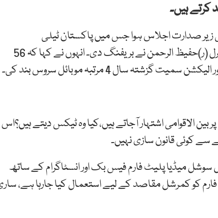
 کرتے ہیں۔
کی زیر صدارت اجلاس ہوا جس میں پاکستان ٹیلی
کمیونیکیشن اتھارٹی (پی ٹی اے) کے چیئرمین میجر جنرل (ر)حفیظ الرحمن نے بریفنگ دی۔ انہوں نے کہا کہ 56
 بین الاقوامی اشتہار آجاتے ہیں،کیا وہ ٹیکس دیتے ہیں؟اس
ے سے کوئی قانون سازی نہیں۔
شنل سوشل میڈیا پلیٹ فارم فیس بک اور انسٹاگرام کے ساتھ
ارم کو کمرشل مقاصد کے لیے استعمال کیا جارہا ہے، ساری