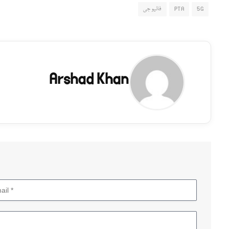
5G
PTA
فائیو جی
Arshad Khan