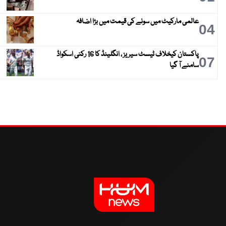
عالمی مارکیٹ میں سونے کی قیمت میں بڑا اضافہ
04
پاکستان کیخلاف ٹیسٹ سیریز ، انگلینڈ کا 16 رکنی اسکواڈ
07
سامنے آ گیا