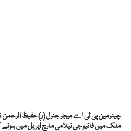
چیئرمین پی ٹی اے میجر جنرل (ر) حفیظ الرحمن نے
ملک میں فائیو جی نیلامی مارچ اپریل میں ہونے