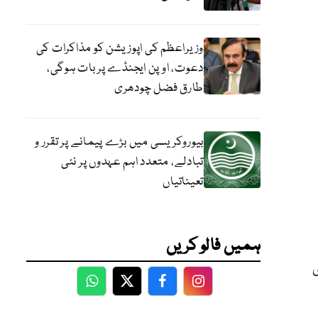
وزیراعظم کی اپوزیشن کو مذاکرات کی
دعوت، اوپن ایجنڈے پر بات ہوگی،
طارق فضل چودھری
بیوروکریسی میں بڑے پیمانے پر تقرر و
تبادلے، متعدد اہم عہدوں پر نئی
تعیناتیاں
ہمیں فالو کریں
WhatsApp
Twitter
Facebook
Facebook