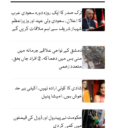
ترک صدر کا ایک روزہ دورہ سعودی عرب
کا اعلان، سعودی ولی عہد اور وزیراعظم
شہباز شریف سے اہم ملاقات کریں گے
دمشق کے نواحی علاقے جرمانہ میں
منی بس میں دھماکہ، 2 افراد جاں بحق،
متعدد زخمی
شادی کا کوئی ارادہ نہیں، اکیلی بے حد
خوش ہوں، امیشا پٹیل
حکومت نے پیٹرول اور ڈیزل کی قیمتوں
میں کمی کر دی