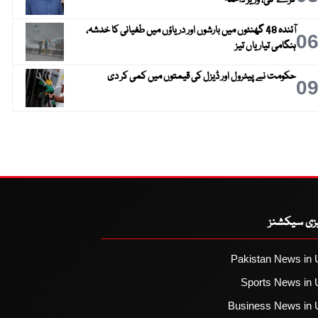
آئندہ 48 گھنٹوں میں بارشوں اور دریاؤں میں طغیانی کا خدشہ،
0
ہنگامی تیاریاں تیز
حکومت نے پیٹرول اور ڈیزل کی قیمتوں میں کمی کر دی
0
یزی سیکشنز
Pakistan News in 
Sports News in 
Business News in 