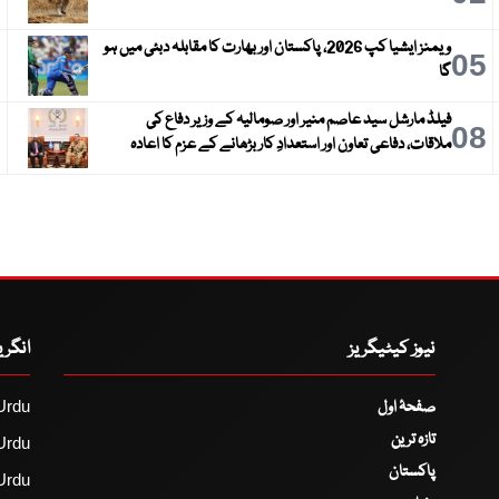
ویمنز ایشیا کپ 2026، پاکستان اور بھارت کا مقابلہ دبئی میں ہو
6
05
گا
فیلڈ مارشل سید عاصم منیر اور صومالیہ کے وزیر دفاع کی
9
08
ملاقات، دفاعی تعاون اور استعدادِ کار بڑھانے کے عزم کا اعادہ
نیوز کیٹیگریز
انگر
صفحۂ اول
Urdu
تازہ ترین
Urdu
پاکستان
Urdu