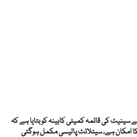
 سینیٹ کی قائمہ کمیٹی کابینہ کو بتایا ہے کہ
 کا امکان ہے، سیٹلائٹ پالیسی مکمل ہوگئی