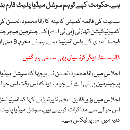
ہے،حکومت کہے تو ہم سوشل میڈیا پلیٹ فارم بند
سینیٹ کی قائمہ کمیٹی کابینہ کا رانا محمود الحسن 
فیصد آبادی کے پاس انٹرنیٹ ہے، ہم نے محرم، 9 مئی اور الیکشن سمیت گزشتہ سال 4 مرتبہ موبائل سروس بند کی۔
ڈالر سستا، دیگر کرنسیاں بھی سستی ہو گئیں
اجلاس میں رانا محمود الحسن نے پوچھا کہ سوشل میڈیا پر
پر چیئرمین پی ٹی اے نے جواب دیا کہ اس وقت اس حوال
اجلاس میں وزیر قانون اعظم نذیر تارڑ نے کہا کہ انٹرنی
اس حوالے سے مذاکرات کر رہے ہیں، سوشل میڈیا پلیٹ ف
دنیا میں اس پر ٹیکس ہے۔