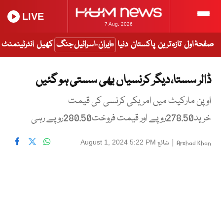
LIVE
7 Aug, 2026
صفحۂ اول
تازہ ترین
پاکستان
دنیا
ایران-اسرائیل جنگ
کھیل
انٹرٹینمنٹ
ڈالر سستا، دیگر کرنسیاں بھی سستی ہو گئیں
اوپن مارکیٹ میں امریکی کرنسی کی قیمت
خرید278.50روپے اور قیمت فروخت280.50روپے رہی
|
شائع
August 1, 2024 5:22 PM
Arshad Khan