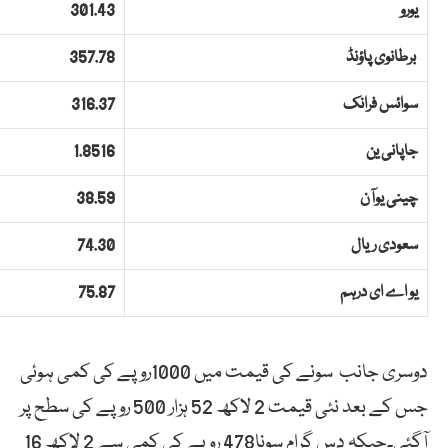
یورو
301.43
برطانوی پاؤنڈ
357.78
سوائس فرانک
316.37
جاپانی ین
1.8516
چینی یوآن
38.59
سعودی ریال
74.30
یو اے ای درہم
75.87
دوسری جانب سونے کی قیمت میں 1000روپے کی کمی ہوئی
جس کے بعد نئی قیمت 2 لاکھ 52 ہزار 500 روپے کی سطح پر
آگئی۔جبکہ دس گرام سونا478 روپے کی کمی سے 2 لاکھ 16