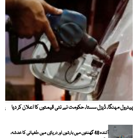
پیٹرول مہنگا، ڈیزل سستا، حکومت نے نئی قیمتوں کا اعلان کر دیا
پنج
آئندہ 48 گھنٹوں میں بارشوں اور دریاؤں میں طغیانی کا خدشہ،