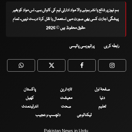
ہم نیوز پر شائع یا نشر ہونے والا مواد ادارتی ٹیم کی کاوش ہے۔ اس مواد کو بغیر
پیشگی اجازت کسی بھی صورت میں استعمال یا نقل کرنا درست نہیں۔ تمام
حقوق محفوظ ہیں © 2026
رابطہ کریں
پرائیویسی پالیسی
WhatsApp
Twitter
Facebook
Faceboo
صفحۂ اول
تازہ ترین
پاکستان
دنیا
معیشت
کھیل
تعلیم
صحت
انٹرٹینمنٹ
ٹیکنالوجی
دلچسپ و عجیب
Pakistan News in Urdu