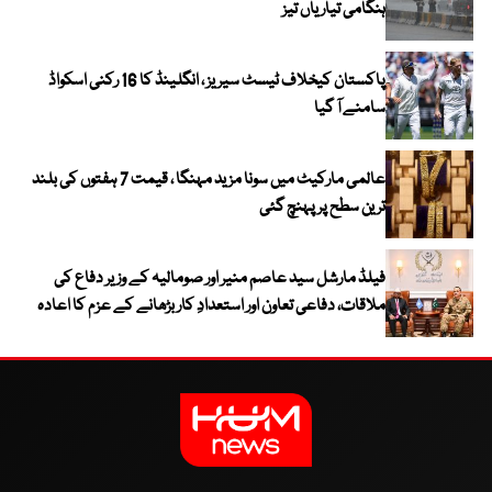
ہنگامی تیاریاں تیز
پاکستان کیخلاف ٹیسٹ سیریز ، انگلینڈ کا 16 رکنی اسکواڈ
سامنے آ گیا
عالمی مارکیٹ میں سونا مزید مہنگا ، قیمت 7 ہفتوں کی بلند
ترین سطح پر پہنچ گئی
فیلڈ مارشل سید عاصم منیر اور صومالیہ کے وزیر دفاع کی
ملاقات، دفاعی تعاون اور استعدادِ کار بڑھانے کے عزم کا اعادہ