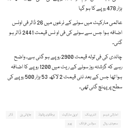
ہزار 478 روپے کا ہو گیا
عالمی مارکیٹ میں سونے کے نرخوں میں 26 ڈالر فی اونس
اضافہ ہوا جس سے سونے کی فی او نس قیمت 2441 ڈالر ہو
گئی۔
چاندی کی فی تولہ قیمت 2900 روپے ہو گئی ہے۔ واضح
رہے کہ گزشتہ روز سونے کے ریٹ میں 1200 روپے کا اضافہ
ہوا تھا جس کے بعد نئی قیمت 2 لاکھ 53 ہزار 500 روپے کی
سطح پر پہنچ گئی تھی۔
اماراتی درہم
انٹربینک
اوپن مارکیٹ
برطانوی پائونڈ
جاپانی ین
ڈالر
سعودی ریال
سوائس فرانک
یورو