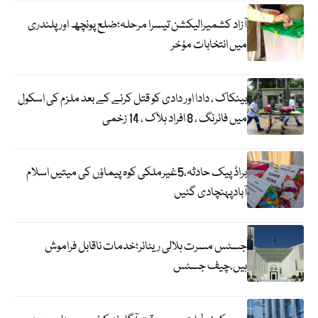
آزاد کشمیرالیکشن تیسرا مرحلہ؛ضلع پونچھ اور پلندری
میں انتخابات مؤخر
بینکاک ، دادا اور دادی کو قتل کرنے کے بعد ملزم کی اسکول
میں فائرنگ ، 8 افراد ہلاک ، 14 زخمی
براڈ پیک حادثہ،5غیرملکی کوہ پیماؤں کی میتیں اسلام
آبادپہنچادی گئیں
جسٹس مسرت ہلالی ریٹائر؛خدمات ناقابل فراموش
ہیں،چیف جسٹس