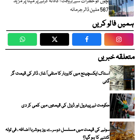
بچوں کو خطرات سے بروقت آگاہ نہ کرنے پر میٹا پر مزید
567 ملین ڈالر جرمانہ
ہمیں فالو کریں
WhatsApp
Twitter
Facebook
Faceboo
متعلقہ خبریں
اسٹاک ایکسچینج میں کاروبار کا منفی آغاز ، ڈالر کی قیمت گر
گئی
حکومت نے پیٹرول اور ڈیزل کی قیمتوں میں کمی کر دی
سونے کی قیمت میں مسلسل دوسرے روز ہوشربا اضافہ ، فی تولہ
کتنے کا ہو گیا؟