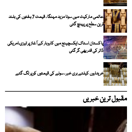
عالمی مارکیٹ میں سونا مزید مہنگا ، قیمت 7 ہفتوں کی بلند
ترین سطح پر پہنچ گئی
پاکستان اسٹاک ایکسچینج میں کاروبار کے آغاز پر تیزی،امریکی
ڈالر کی قدر بھی گر گئی
خریداروں کیلئے بری خبر ، سونے کی قیمتوں کو پر لگ گئے
مقبول ترین خبریں