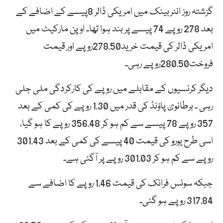
گزشتہ روز انٹربینک میں امریکی ڈالر 8پیسے کے اضافے کے
بعد 278 روپے 74 پیسے پر بند ہوا تھا۔ اوپن مارکیٹ میں
امریکی ڈالر کی قیمت خرید278.50روپے اور قیمت
فروخت280.50روپے رہی۔
دیگر کرنسیوں کے مقابلے میں روپے کی کارکردگی ملی جلی
رہی ۔ برطانوی پاؤنڈ کی قدر میں 1.30 روپے کی کمی کے بعد
357 روپے 78 پیسے سے کم ہو کر 356.48 روپے کا ہو گیا،
اسی طرح یورو کی قیمت 40 پیسے کی کمی کے بعد 301.43
روپے سے کم ہو کر 301.03 روپے پر آگئی ہے۔
جبکہ سوئس فرانک کی قیمت 1.46 روپے کا اضافے سے
317.84 روپے ہو گئی۔