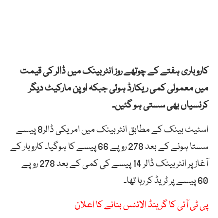
کاروباری ہفتے کے چوتھے روز انٹربینک میں ڈالر کی قیمت
میں معمولی کمی ریکارڈ ہوئی جبکہ اوپن مارکیٹ دیگر
کرنسیاں بھی سستی ہو گئیں۔
اسٹیٹ بینک کے مطابق انٹربینک میں امریکی ڈالر8 پیسے
سستا ہونے کے بعد 278 روپے 66 پیسے کا ہوگیا۔ کاروبار کے
آغاز پر انٹربینک ڈالر 14 پیسے کی کمی کے بعد 278 روپے
60 پیسے پر ٹریڈ کر رہا تھا۔
پی ٹی آئی کا گرینڈ الائنس بنانے کا اعلان