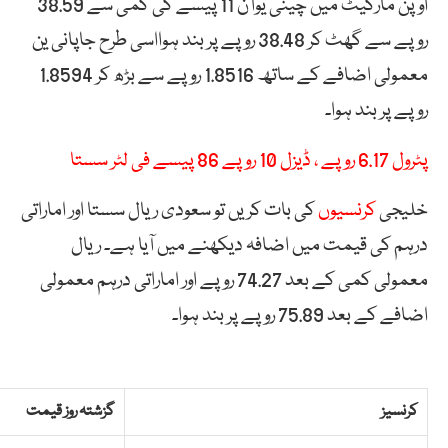
اوپن مارکیٹ میں چینی یوآن 11 پیسے کی کمی سے 38.59
روپے سے گھٹ کر 38.48 روپے پر بند ہوااسی طرح جاپانی ین
معمولی اضافے کے ساتھ 1.8516 روپے سے بڑھ کر 1.8594
روپے پر بند ہوا۔
پٹرول 6.17 روپے ، ڈیزل 10 روپے 86 پیسے فی لٹر سستا
خلیجی
کرنسیوں
کی بات کریں تو سعودی ریال سستا اور اماراتی
درہم کی قیمت میں اضافہ دیکھنے میں آیا ہے۔ ریال
معمولی کمی کے بعد 74.27 روپے اور اماراتی درہم معمولی
اضافے کے بعد 75.89 روپے پر بند ہوا۔
کرنسیز
گزشتہ روز قیمت