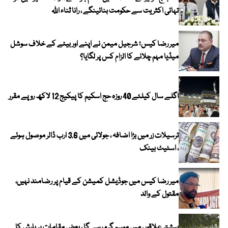
تہائی اکثریت سے حکومت بنائینگے ، رانا ثناء اللہ
میر رضا کیس؛ شرجیل میمن نے اپنے اور بیٹے کے خلاف سوشل
میڈیا مہم چلانے کا الزام کس پر لگایا؟
اگلے سال کیلئے 40 روزہ حج اسکیم کا پیکیج 12 لاکھ روپے مقرر
ترسیلات زر میں بڑا اضافہ ، جولائی میں 3.6 ارب ڈالر موصول ہوئے
، اسٹیٹ بینک
میر رضا کیس میں جوڈیشل کمیشن کے قیام پر رضامند نہیں،
مقتول کے والد
بیشتر علاقوں میں موسم گرم رہے گا ، بعض مقامات پر بارش کا