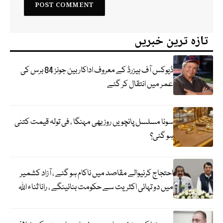
تازہ ترین خبریں
ڈیوکس آف ہیزرڈ کے معروف اداکار بین جونز 84 برس کی
عمر میں انتقال کر گئے
سونا مسلسل پانچویں روز بھی مہنگا ، فی تولہ قیمت کتنی
ہو گئی؟
احتجاج کرنیوالے مقاصد میں ناکام ہو گئے ، آزاد کشمیر
میں دو تہائی اکثریت سے حکومت بنائینگے ، رانا ثناء اللہ