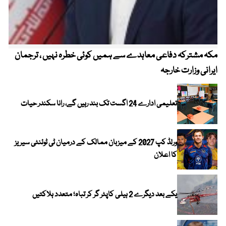
مکہ مشترکہ دفاعی معاہدے سے ہمیں کوئی خطرہ نہیں ، ترجمان
4 روز میں سونے کی قیمت میں بڑا اضافہ
ایرانی وزارت خارجہ
تعلیمی ادارے 24 اگست تک بند رہیں گے، رانا سکندر حیات
ورلڈ کپ 2027 کے میزبان ممالک کے درمیان ٹی ٹوئنٹی سیریز
کا اعلان
یکے بعد دیگرے 2 ہیلی کاپٹر گر کر تباہ؛ متعدد ہلاکتیں