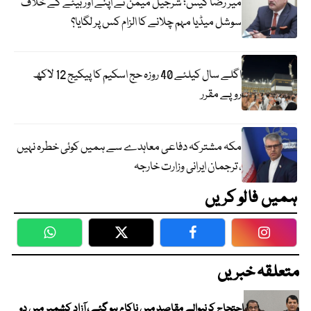
میر رضا کیس؛ شرجیل میمن نے اپنے اور بیٹے کے خلاف
سوشل میڈیا مہم چلانے کا الزام کس پر لگایا؟
اگلے سال کیلئے 40 روزہ حج اسکیم کا پیکیج 12 لاکھ
روپے مقرر
مکہ مشترکہ دفاعی معاہدے سے ہمیں کوئی خطرہ نہیں
، ترجمان ایرانی وزارت خارجہ
ہمیں فالو کریں
WhatsApp
Twitter
Facebook
Faceboo
متعلقہ خبریں
احتجاج کرنیوالے مقاصد میں ناکام ہو گئے ، آزاد کشمیر میں دو