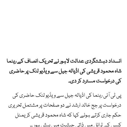
انسداد دہشتگردی عدالت لاہور نے تحریک انصاف کے رہنما
شاہ محمود قریشی کی اڈیالہ جیل سے ویڈیو لنک پر حاضری
کی درخواست مسترد کر دی۔
پی ٹی آئی رہنما کی اڈیالہ جیل سے ویڈیو لنک حاضری کی
درخواست پر جج خالد ارشد نے دو صفحات پر مشتمل تحریری
حکم جاری کرتے ہوئے کہا کہ شاہ محمود قریشی کریمنل
کیس کے ٹرائل میں ذاتی حیثیت میں پیش ہوں۔