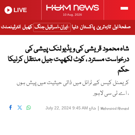
LIVE
10 Aug, 2026
صفحۂ اول
تازہ ترین
پاکستان
دنیا
ایران-اسرائیل جنگ
کھیل
انٹرٹینمنٹ
شاہ محمود قریشی کی ویڈیو لنک پیشی کی
درخواست مسترد ، کوٹ لکھپت جیل منتقل کرنیکا
حکم
کریمنل کیس کے ٹرائل میں ذاتی حیثیت میں پیش ہوں
، اے ٹی سی لاہور
|
شائع
July 22, 2024 9:45 AM
Mehmood Ahmed