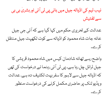
نیب ٹیم کی اڈیالہ جیل میں بانی پی ٹی آئی اور بشریٰ بی بی
سے تفتیش
عدالت کے تحریری حکم میں کہا گیا ہے کہ آئی جی جیل
خانہ جات شاہ محمود کو اڈیالہ سے کوٹ لکھپت جیل منتقل
کرے۔
واضح رہے تھانہ شادمان کیس میں شاہ محمود قریشی کا
جیل ٹرائل چل رہا ہے۔ پی ٹی آئی رہنما نے درخواست کی تھی
کہ اڈیالہ جیل سے لاہور کا سفر بہت تکلیف دہ ہے، عدالت
ویڈیو لنک پر حاضری مکمل کرنے کی درخواست منظور
کرے۔