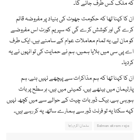
کہ ملک کس طرف جائے گا۔
ان کا کہنا تھا کہ حکومت جھوٹ کی بنیاد پر مفروضہ قائم
کرے گی اور کوشش کرے گی کہ سپریم کورٹ اس مفروضے
کو مان لے، یہ تمام معاملات عوام کے سامنے ہیں، ایک طرف
اے پی سی میں بلایا ہمیں، ہم نے حمایت کی تو انہوں نے یہ
کردیا۔
ان کا کہنا تھا کہ ہم مذاکرات سے پیچھے نہیں ہٹے، ہم
پارلیمان میں بیٹھے ہیں، کمیٹی میں ہیں، ہر سطح پر بات
ہورہی ہے، بیک ڈور بات چیت کے حوالے سے میں کچھ نہیں
کہہ سکتا یہ تو فرنٹ ڈور سے ہمارے ساتھ یہ کر رہے ہیں۔
Salman akram raja
سلمان اکرم راجا