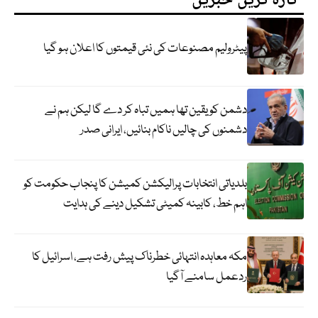
تازہ ترین خبریں
پیٹرولیم مصنوعات کی نئی قیمتوں کا اعلان ہو گیا
دشمن کو یقین تھا ہمیں تباہ کر دے گا لیکن ہم نے
دشمنوں کی چالیں ناکام بنائیں، ایرانی صدر
بلدیاتی انتخابات پرالیکشن کمیشن کا پنجاب حکومت کو
اہم خط، کابینہ کمیٹی تشکیل دینے کی ہدایت
مکہ معاہدہ انتہائی خطرناک پیش رفت ہے، اسرائیل کا
ردعمل سامنے آگیا