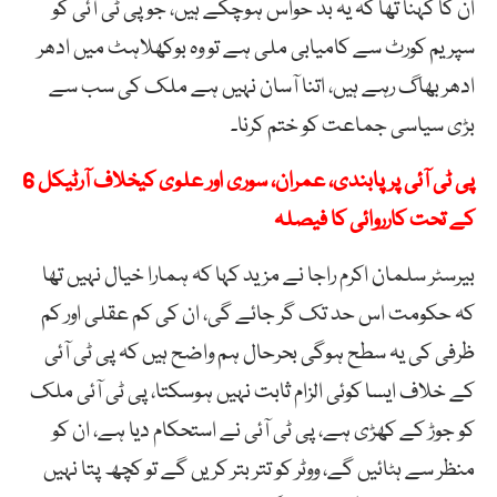
ان کا کہنا تھا کہ یہ بد حواس ہوچکے ہیں، جو پی ٹی آئی کو
سپریم کورٹ سے کامیابی ملی ہے تو وہ بوکھلاہٹ میں ادھر
ادھر بھاگ رہے ہیں، اتنا آسان نہیں ہے ملک کی سب سے
بڑی سیاسی جماعت کو ختم کرنا۔
پی ٹی آئی پر پابندی، عمران، سوری اور علوی کیخلاف آرٹیکل 6
کے تحت کارروائی کا فیصلہ
بیرسٹر سلمان اکرم راجا نے مزید کہا کہ ہمارا خیال نہیں تھا
کہ حکومت اس حد تک گر جائے گی، ان کی کم عقلی اور کم
ظرفی کی یہ سطح ہوگی بحرحال ہم واضح ہیں کہ پی ٹی آئی
کے خلاف ایسا کوئی الزام ثابت نہیں ہوسکتا، پی ٹی آئی ملک
کو جوڑ کے کھڑی ہے، پی ٹی آئی نے استحکام دیا ہے، ان کو
منظر سے ہٹائیں گے، ووٹر کو تتر بتر کریں گے تو کچھ پتا نہیں