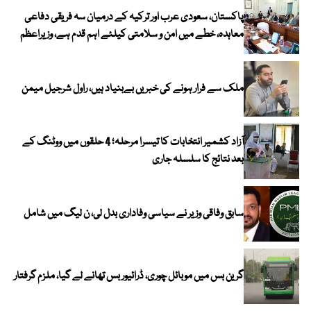
پاکستان، سعودی عرب اور ترکیہ کے درمیان سہ فریقی دفاعی
معاہدہ، خطے میں امن و سلامتی کیلئے اہم قدم ہے، وزیراعظم
ملک سے فرار ہونے کی خبریں بےبنیاد ہیں، راول شرجیل میمن
آزاد کشمیر انتخابات کا تیسرا مرحلہ؛ 4 حلقوں میں ووٹنگ کے
بعد نتائج کا سلسلہ جاری
سابق وفاقی وزیر نے سیاسی وفاداری بدل لی، ن لیگ میں شامل
گرین بس میں موبائل چوری، ڈرائیور بس تھانے لے گیا، ملزم گرفتار