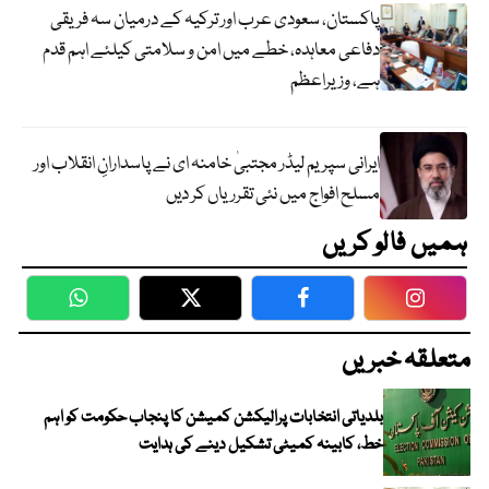
پاکستان، سعودی عرب اور ترکیہ کے درمیان سہ فریقی
دفاعی معاہدہ، خطے میں امن و سلامتی کیلئے اہم قدم
ہے، وزیراعظم
ایرانی سپریم لیڈر مجتبیٰ خامنہ ای نے پاسدارانِ انقلاب اور
مسلح افواج میں نئی تقرریاں کر دیں
ہمیں فالو کریں
WhatsApp
Twitter
Facebook
Faceboo
متعلقہ خبریں
بلدیاتی انتخابات پرالیکشن کمیشن کا پنجاب حکومت کو اہم
خط، کابینہ کمیٹی تشکیل دینے کی ہدایت