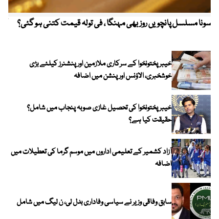
سونا مسلسل پانچویں روز بھی مہنگا ، فی تولہ قیمت کتنی ہو گئی؟
کولم
خیبرپختونخوا کے سرکاری ملازمین اور پنشنرز کیلئے بڑی
خوشخبری، الاؤنس اور پنشن میں اضافہ
خیبر پختونخوا کی تحصیل غازی صوبہ پنجاب میں شامل؟
حقیقت کیا ہے؟
آزاد کشمیر کے تعلیمی اداروں میں موسم گرما کی تعطیلات میں
اضافہ
سابق وفاقی وزیر نے سیاسی وفاداری بدل لی، ن لیگ میں شامل