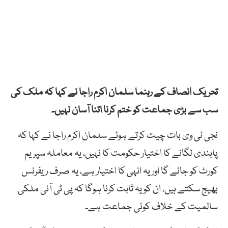
تحریک انصاف کے رہنما سلمان اکرم راجا نے کہا کہ ملک کی
سب سے بڑی جماعت کو ختم کرنا اتنا آسان نہیں۔
نجی ٹی وی بات چیت کرتے ہوئے سلمان اکرم راجا نے کہا کہ
پابندی لگانے کا اختیار حکومت کا نہیں، یہ معاملہ سپریم
کورٹ کو جائے گا اور یہ انہی کا اختیار ہے، یہ صرف ریفرنس
بھیج سکتے ہیں، ان کو یہ ثابت کرنا ہوگا کہ پی ٹی آئی ملکی
سالمیت کے خلاف کوئی جماعت ہے۔