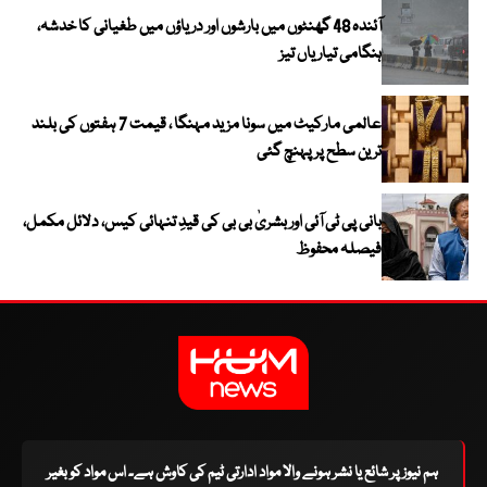
آئندہ 48 گھنٹوں میں بارشوں اور دریاؤں میں طغیانی کا خدشہ،
ہنگامی تیاریاں تیز
عالمی مارکیٹ میں سونا مزید مہنگا ، قیمت 7 ہفتوں کی بلند
ترین سطح پر پہنچ گئی
بانی پی ٹی آئی اور بشریٰ بی بی کی قیدِ تنہائی کیس، دلائل مکمل،
فیصلہ محفوظ
ہم نیوز پر شائع یا نشر ہونے والا مواد ادارتی ٹیم کی کاوش ہے۔ اس مواد کو بغیر