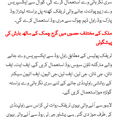
سری نگر ہائی وے استعمال کرے گی، کورال سے ایکسپریس
وے زیرو پوائنٹ جانے والی ٹریفک کھنہ پل براستہ لہتراڑ روڈ
پارک روڈ راول ڈیم چوک سے مری روڈ استعمال کرے گی۔
ملک کے مختلف حصوں میں گرج چمک کے ساتھ بارش کی
پیشگوئی
ٹریفک پولیس کے مطابق راول روڈ سے ایکسپریس وے جانے
والے مارگلہ ٹاؤن سروس روڈ استعمال کریں گے، ایف ایٹ، ایف
نائن، جی نائن، جی ٹین، ایف ٹین،جی الیون، ایف الیون سیکٹر
کے رہائشی راولپنڈی جانے کے لئے سری نگر ہائی وے براستہ
گولڑہ موڑاستعمال کریں گے۔
لاہور سے آنے والی ہیوی ٹریفک روات ٹی کراس سے راولپنڈی
کی طرف موڑ دی گئی ہے، پشاور جی ٹی روڈ سے آنے والی ہیوی