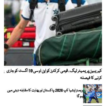
کیریبین پریمیئر لیگ ، قومی کرکٹرز کو این او سی 19 اگست کو جاری
پیٹ
کرنے کا فیصلہ
ویمنز ایشیا کپ 2026، پاکستان اور بھارت کا مقابلہ دبئی میں
ہو گا