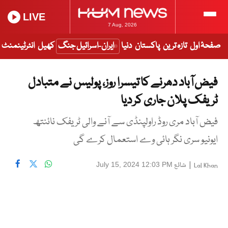
LIVE
7 Aug, 2026
صفحۂ اول
تازہ ترین
پاکستان
دنیا
ایران-اسرائیل جنگ
کھیل
انٹرٹینمنٹ
فیض آباد دھرنے کا تیسرا روز، پولیس نے متبادل
ٹریفک پلان جاری کر دیا
فیض آباد مری روڈ راولپنڈی سے آنے والی ٹریفک نائنتھ
ایونیو سری نگر ہائی وے استعمال کرے گی
|
شائع
July 15, 2024 12:03 PM
Lal Khan