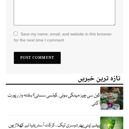
Save my name, email, and website in this browser
for the next time I comment.
تازہ ترین خبریں
کون سی چیز مہنگی ہوئی ،کونسی سستی؟ ہفتہ وار رپورٹ
آگئی
پہلے اپنی پھر دوسری لیگ ، کرکٹ آسٹریلیا نے کھلاڑیوں