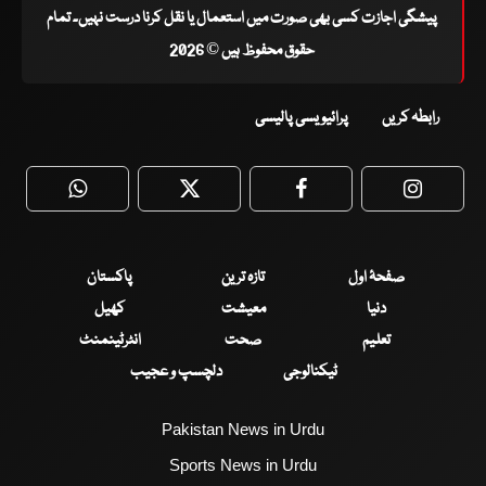
پیشگی اجازت کسی بھی صورت میں استعمال یا نقل کرنا درست نہیں۔ تمام
حقوق محفوظ ہیں © 2026
رابطہ کریں
پرائیویسی پالیسی
WhatsApp
Twitter
Facebook
Faceboo
صفحۂ اول
تازہ ترین
پاکستان
دنیا
معیشت
کھیل
تعلیم
صحت
انٹرٹینمنٹ
ٹیکنالوجی
دلچسپ و عجیب
Pakistan News in Urdu
Sports News in Urdu