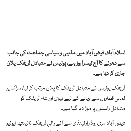
اسلام آباد، فیض آباد میں مذہبی و سیاسی جماعت کی جانب
سے دھرنے کا آج تیسرا روز ہے، پولیس نے متبادل ٹریفک پلان
جاری کر دیا ہے۔
ٹریفک پولیس نے متبادل ٹریفک کا پلان مرتب کر لیا، سڑک پر
لمبی قطاروں سے بچنے کے لیے ہیوی اور عام ٹریفک کو
متبادل راستوں پر موڑ دیا گیا ہے۔
فیض آباد مری روڈ راولپنڈی سے آنے والی ٹریفک نائینتھ ایونیو