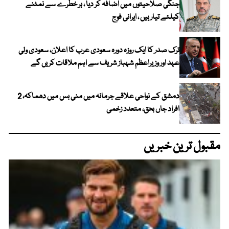
جنگی صلاحیتوں میں اضافہ کر دیا ، ہر خطرے سے نمٹنے
کیلئے تیار ہیں ، ایرانی فوج
ترک صدر کا ایک روزہ دورہ سعودی عرب کا اعلان، سعودی ولی
عہد اور وزیراعظم شہباز شریف سے اہم ملاقات کریں گے
دمشق کے نواحی علاقے جرمانہ میں منی بس میں دھماکہ، 2
افراد جاں بحق، متعدد زخمی
مقبول ترین خبریں