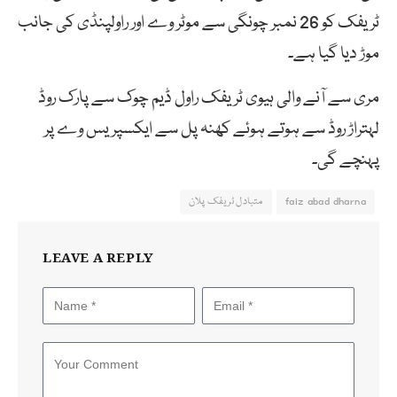
ٹریفک کو 26 نمبر چونگی سے موٹر وے اور راولپنڈی کی جانب
موڑ دیا گیا ہے۔
مری سے آنے والی ہیوی ٹریفک راول ڈیم چوک سے پارک روڈ
لہتراڑ روڈ سے ہوتے ہوئے کھنہ پل سے ایکسپریس وے پر
پہنچے گی۔
faiz abad dharna
متبادل ٹریفک پلان
LEAVE A REPLY