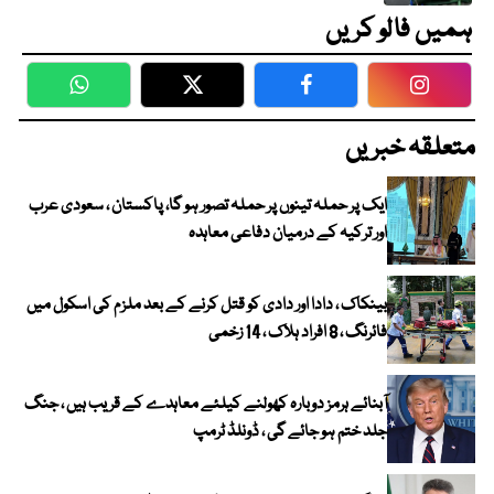
ہمیں فالو کریں
WhatsApp
Twitter
Facebook
Faceboo
متعلقہ خبریں
ایک پر حملہ تینوں پر حملہ تصور ہو گا، پاکستان ، سعودی عرب
اور ترکیہ کے درمیان دفاعی معاہدہ
بینکاک ، دادا اور دادی کو قتل کرنے کے بعد ملزم کی اسکول میں
فائرنگ ، 8 افراد ہلاک ، 14 زخمی
آبنائے ہرمز دوبارہ کھولنے کیلئے معاہدے کے قریب ہیں ، جنگ
جلد ختم ہو جائے گی ، ڈونلڈ ٹرمپ