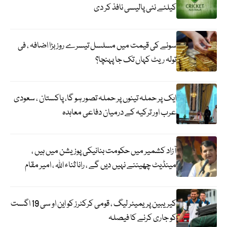
کیلئے نئی پالیسی نافذ کر دی
سونے کی قیمت میں مسلسل تیسرے روز بڑا اضافہ ، فی
تولہ ریٹ کہاں تک جا پہنچا؟
ایک پر حملہ تینوں پر حملہ تصور ہو گا، پاکستان ، سعودی
عرب اور ترکیہ کے درمیان دفاعی معاہدہ
آزاد کشمیر میں حکومت بنانیکی پوزیشن میں ہیں ،
مینڈیٹ چھیننے نہیں دیں گے ، رانا ثناء اللہ ، امیر مقام
کیریبین پریمیئر لیگ ، قومی کرکٹرز کو این او سی 19 اگست
کو جاری کرنے کا فیصلہ