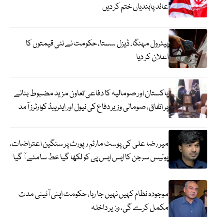
عائد پابندیاں ختم کر دیں
پیٹرول مہنگا، ڈیزل سستا، حکومت نے نئی قیمتوں کا
اعلان کر دیا
پاکستان اور صومالیہ کا دفاعی تعاون مزید مضبوط بنانے
پر اتفاق، صومالی وزیر دفاع کی نیول اور ایئرہیڈ کوارٹرز آمد
میر رضا علی کی پوسٹ مارٹم رپورٹ پر سنگین اعتراضات،
پولیس سرجن کا ایس ایس پی کو لکھا گیا خط سامنے آ گیا
موجودہ نظام کہیں نہیں جا رہا، حکومت اپنی آئینی مدت
مکمل کرے گی، وزیر داخلہ