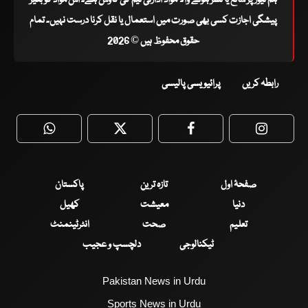
پیشگی اجازت کسی بھی صورت میں استعمال یا نقل کرنا درست نہیں۔ تمام
حقوق محفوظ ہیں © 2026
رابطہ کریں
پرائیویسی پالیسی
WhatsApp
Twitter
Facebook
Faceboo
صفحۂ اول
تازہ ترین
پاکستان
دنیا
معیشت
کھیل
تعلیم
صحت
انٹرٹینمنٹ
ٹیکنالوجی
دلچسپ و عجیب
Pakistan News in Urdu
Sports News in Urdu