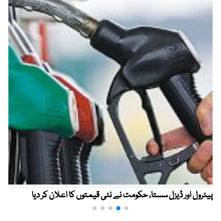
پیٹرول اور ڈیزل سستا، حکومت نے نئی قیمتوں کا اعلان کر دیا