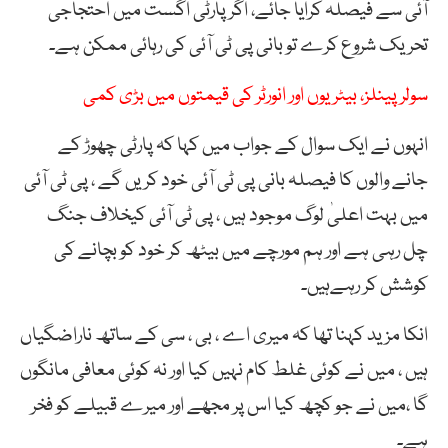
آئی سے فیصلہ کرایا جائے، اگر پارٹی اگست میں احتجاجی
تحریک شروع کرے تو بانی پی ٹی آئی کی رہائی ممکن ہے۔
سولر پینلز، بیٹریوں اور انورٹر کی قیمتوں میں بڑی کمی
انہوں نے ایک سوال کے جواب میں کہا کہ پارٹی چھوڑ کے
جانے والوں کا فیصلہ بانی پی ٹی آئی خود کریں گے ، پی ٹی آئی
میں بہت اعلیٰ لوگ موجود ہیں ، پی ٹی آئی کیخلاف جنگ
چل رہی ہے اور ہم مورچے میں بیٹھ کر خود کو بچانے کی
کوشش کر رہےہیں۔
انکا مزید کہنا تھا کہ میری اے ، بی ، سی کے ساتھ ناراضگیاں
ہیں ، میں نے کوئی غلط کام نہیں کیا اور نہ کوئی معافی مانگوں
گا ،میں نے جو کچھ کیا اس پر مجھے اور میرے قبیلے کو فخر
ہے۔