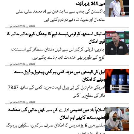
میں 344 رنز پر آؤٹ
پاکستان کی جانب سے ساجد خان نے 4، محمد علی، علی
عثمان اور عبید شاہ نے دو دو وکٹیں لیں
Updated 03 Aug, 2026
مائیک اسمتھ کو قومی ٹیسٹ ٹیم کا بیٹنگ کوچ بنائے جانے کا
قوی امکان
جنوبی افریقی کرکٹر اس سے قبل ملتان سلطانز کے اسسٹنٹ
کوچ کے طور پر بھی خدمات انجام دے چکے ہیں
Updated 03 Aug, 2026
تیل کی قیمتوں میں مزید کمی ہو گئی، پیٹرول و ڈیزل سستا
ہونے کا امکان
امریکی خام تیل کی فی بیرل قیمت مزید کمی کے ساتھ 78.97
ڈالر کی سطح پر آ گئی
Updated 03 Aug, 2026
اسلام آباد میں تعلیمی ادارے کل سے کھل جائیں گے، محکمہ
تعلیم سندھ کا بھی اہم اعلان
ہفتے میں 6 روز تدریس کا اطلاق صرف سرکاری اسکولوں پر ہوگا،
صوبائی وزیر تعلیم