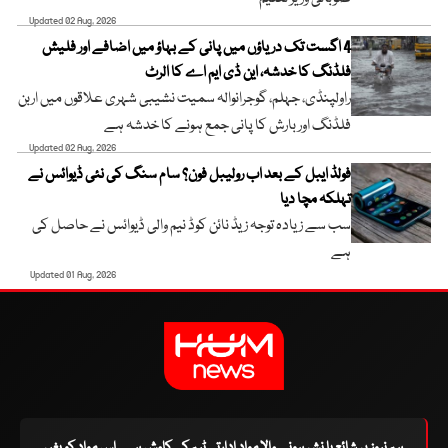
Updated 02 Aug, 2026
4 اگست تک دریاؤں میں پانی کے بہاؤ میں اضافے اور فلیش
فلڈنگ کا خدشہ، این ڈی ایم اے کا الرٹ
راولپنڈی، جہلم، گوجرانوالہ سمیت نشیبی شہری علاقوں میں اربن
فلڈنگ اور بارش کا پانی جمع ہونے کا خدشہ ہے
Updated 02 Aug, 2026
فولڈ ایبل کے بعد اب رولیبل فون؟ سام سنگ کی نئی ڈیوائس نے
تہلکہ مچا دیا
سب سے زیادہ توجہ زیڈ نائن کوڈ نیم والی ڈیوائس نے حاصل کی
ہے
Updated 01 Aug, 2026
ہم نیوز پر شائع یا نشر ہونے والا مواد ادارتی ٹیم کی کاوش ہے۔ اس مواد کو بغیر