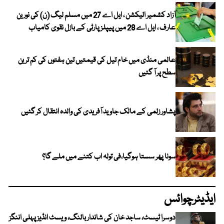
آزاد کشمیر الیکشن ، ایل اے 27 میں مسلم لیگ (ن) کی نورین
عارف ، ایل اے 28 میں پیپلز پارٹی کے بازل نقوی کامیاب
عالمی منڈی میں خام تیل کی قیمتیں تین ہفتوں کی کم ترین
سطح پر آ گئیں
پشاور زلمی کے مالک جاوید آفریدی کی والدہ انتقال کر گئیں
سونا پھر سستا ہوگیا،فی تولہ اب کتنے میں ملے گا؟
ایڈیٹرچوائس
دوسرا ٹیسٹ، ساجد خان کی شاندار بالنگ، ویسٹ انڈیز پہلی اننگز