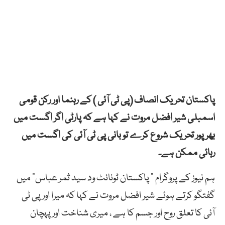
پاکستان تحریک انصاف (پی ٹی آئی ) کے رہنما اور رکن قومی
اسمبلی شیر افضل مروت نے کہا ہے کہ پارٹی اگر اگست میں
بھرپور تحریک شروع کرے تو بانی پی ٹی آئی کی اگست میں
رہائی ممکن ہے۔
ہم نیوز کے پروگرام ” پاکستان ٹونائٹ ود سید ثمر عباس” میں
گفتگو کرتے ہوئے شیر افضل مروت نے کہا کہ میرا اور پی ٹی
آئی کا تعلق روح اور جسم کا ہے ، میری شناخت اور پہچان