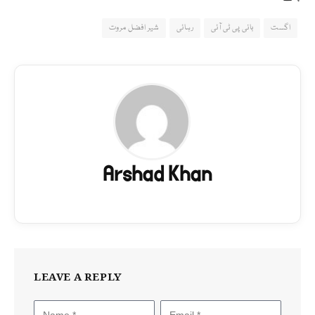
اگست
بانی پی ٹی آئی
رہائی
شیر افضل مروت
Arshad Khan
LEAVE A REPLY