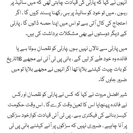
انہوں نے کہا کہ پارٹی کی قیادت چاہتی تھی کہ میں سائیڈ پر
رہوں ، میں تو خود کو سائیڈ پر ہی رکھنا پسند کروں گا ، اگر
احتجاج کی کال آتی ہے تو اس میں اپنا حصہ ڈالوں گا ، پارٹی
کے دیگر دوستوں نے بھی مشکلات برداشت کی ہیں۔
میں پارٹی سے نالاں نہیں ہوں ،پارٹی کو نقصان ہوتا ہے یا
فائدہ وہ خود طے کر لیں گے ، بانی پی ٹی آئی نے مجھے 16تاریخ
کو بات چیت کیلئے بلایا تھا اگر انہوں نے مجھے بلایا تو میں
ضرور جاوں گا۔
شیر افضل مروت نے کہا کہ کس نے پارٹی کو نقصان او رکس
نے فائدہ پہنچایا اس کا تعین وقت کرےگا ، اس وقت حکومت
کیسز بنانے کی فیکٹری ہے ، پی ٹی آئی قیادت کوازخود سڑکوں
پر آنا چاہیے ، ضروری نہیں کہ سڑکوں پر آنے کیلئے بانی پی ٹی