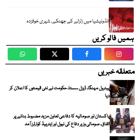
انڈونیشیا میں زلزلے کے جھٹکے، شہری خوفزدہ
ہمیں فالو کریں
WhatsApp
Twitter
Facebook
Faceboo
متعلقہ خبریں
پیٹرول مہنگا، ڈیزل سستا، حکومت نے نئی قیمتوں کا اعلان کر
دیا
پاکستان اور صومالیہ کا دفاعی تعاون مزید مضبوط بنانے پر
اتفاق، صومالی وزیر دفاع کی نیول اور ایئرہیڈ کوارٹرز آمد