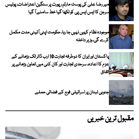
میر رضا علی کی پوسٹ مارٹم رپورٹ پر سنگین اعتراضات، پولیس
سرجن کا ایس ایس پی کو لکھا گیا خط سامنے آ گیا
موجودہ نظام کہیں نہیں جا رہا، حکومت اپنی آئینی مدت مکمل
کرے گی، وزیر داخلہ
پاکستان اور ایران کا دوطرفہ تجارت 10 ارب ڈالر تک بڑھانے کے
عزم کا اعادہ، سرحدی تجارت اور کان کنی میں تعاون بڑھانے پر
اتفاق
جنوبی لبنان پر اسرائیلی فوج کے فضائی حملے
مقبول ترین خبریں