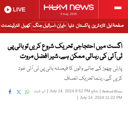
LIVE
6 Aug, 2026
صفحۂ اول
تازہ ترین
پاکستان
دنیا
ایران-اسرائیل جنگ
کھیل
انٹرٹینمنٹ
اگست میں احتجاجی تحریک شروع کریں تو بانی پی
ٹی آئی کی رہائی ممکن ہے، شیر افضل مروت
پارٹی چھوڑ کے جانے والوں کا فیصلہ بانی پی ٹی آئی خود
کریں گے، رہنما تحریک انصاف
|
شائع
|
اپ ڈیٹ
July 14, 2024 8:52 PM
Arshad Khan
|
July 14, 2024 11:22 PM