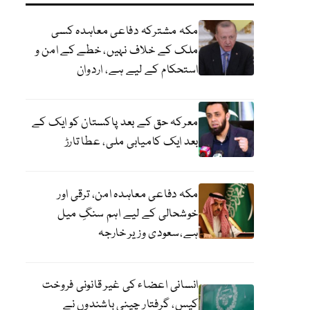
مکہ مشترکہ دفاعی معاہدہ کسی
ملک کے خلاف نہیں، خطے کے امن و
استحکام کے لیے ہے، اردوان
معرکہ حق کے بعد پاکستان کو ایک کے
بعد ایک کامیابی ملی، عطا تارڑ
مکہ دفاعی معاہدہ امن، ترقی اور
خوشحالی کے لیے اہم سنگِ میل
ہے،سعودی وزیر خارجہ
انسانی اعضاء کی غیر قانونی فروخت
کیس، گرفتار چینی باشندوں نے