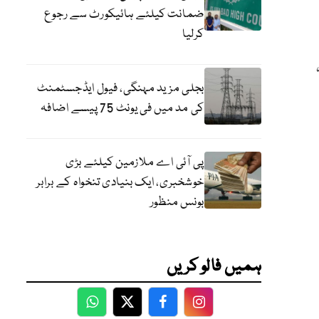
ضمانت کیلئے ہائیکورٹ سے رجوع
کرلیا
بجلی مزید مہنگی، فیول ایڈجسٹمنٹ
کی مد میں فی یونٹ 75 پیسے اضافہ
پی آئی اے ملازمین کیلئے بڑی
خوشخبری، ایک بنیادی تنخواہ کے برابر
بونس منظور
ہمیں فالو کریں
WhatsApp
Twitter
Facebook
Facebook