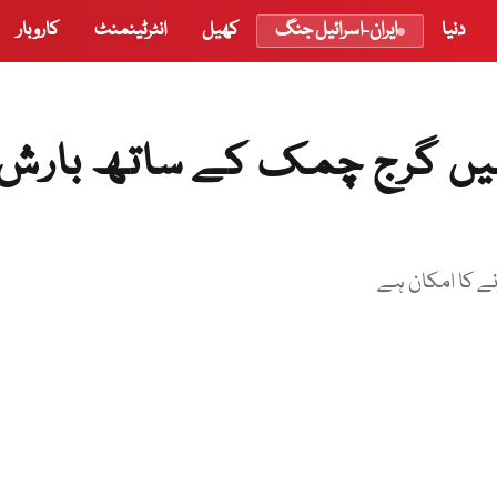
دنیا
ایران-اسرائیل جنگ
کھیل
انٹرٹینمنٹ
کاروبار
یں گرج چمک کے ساتھ بارش
ونے کا امکان ہے