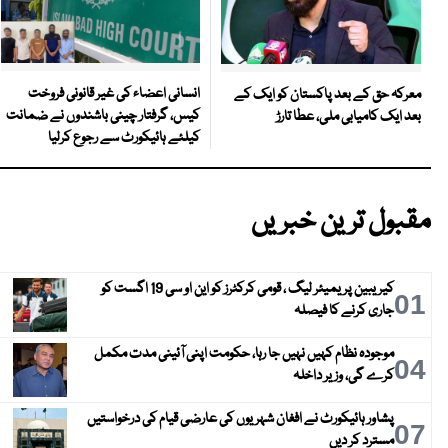
انسانی اعضاء کی غیر قانونی فروخت
معرکہ حق کے بعد پاکستان کو ایک کے
کیس، گرفتار چینی باشندوں نے ضمانت
بعد ایک کامیابی ملی، عطا تارڑ
کیلئے ہائیکورٹ سے رجوع کرلیا
مقبول ترین خبریں
کیریبین پریمیئر لیگ ، قومی کرکٹرز کو این او سی 19 اگست کو
01
جاری کرنے کا فیصلہ
موجودہ نظام کہیں نہیں جا رہا، حکومت اپنی آئینی مدت مکمل
04
کرے گی، وزیر داخلہ
پشاور ہائیکورٹ نے افغان شہریوں کی عارضی قیام کی درخواستیں
07
مسترد کر دیں