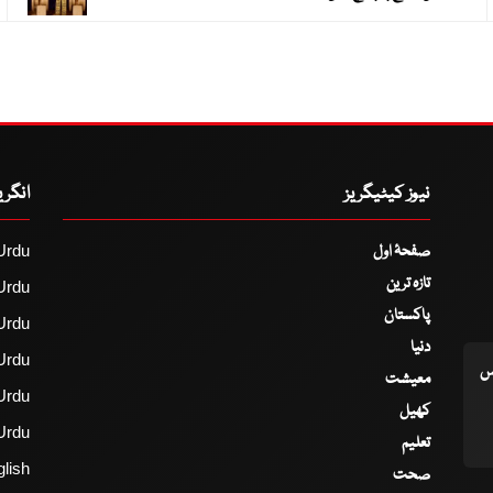
نیوز کیٹیگریز
انگر
صفحۂ اول
Urdu
تازہ ترین
Urdu
پاکستان
Urdu
دنیا
Urdu
اس
معیشت
Urdu
کھیل
Urdu
تعلیم
lish
صحت