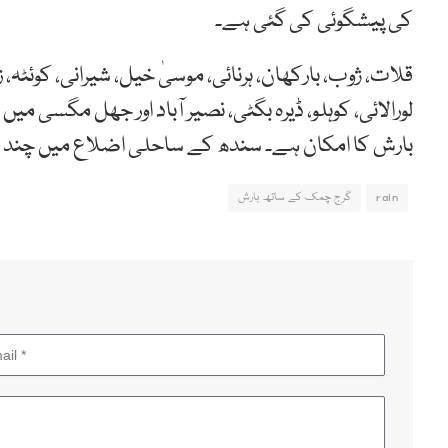
کی پیشگوئی کی گئی ہے۔
قلات، ژوب، بارکھان، ہرنائی، موسیٰ خیل، شیرانی، کوئٹہ،
لورالائی، کوہلو، ڈیرہ بگٹی، نصیر آباد اور جھل مگسی م
بارش کا امکان ہے۔ سندھ کے ساحلی اضلاع میں چند مق
rain
گرج چمک کے ساتھ بارش