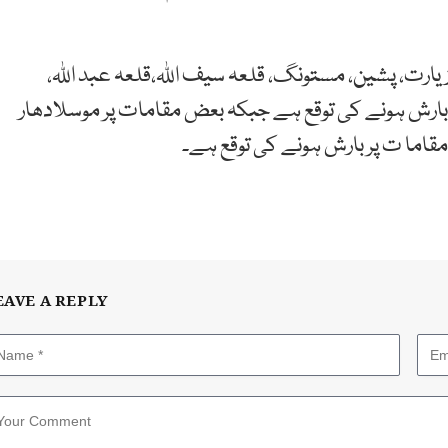
 زیارت، پشین، مستونگ، قلعہ سیف اللہ،قلعہ عبد اللہ،
یں بارش ہونے کی توقع ہے جبکہ بعض مقامات پر موسلادھار
اما ت پر بارش ہونے کی توقع ہے۔
EAVE A REPLY