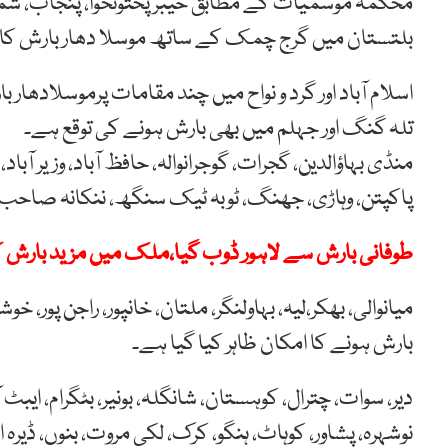
محکمہ موسمیات کے مطابق خیبر پختونخوا، پنجاب، شما
بلتستان میں گرج چمک کے ساتھ موسلا دھار بارش کا 
اسلام آباد اور گرد و نواح میں چند مقامات پرموسلادھار 
تلہ گنگ اور جہلم میں بھی بارش ہونے کی توقع ہے۔
منڈی بہاؤالدین، گجرات، گوجرانوالہ، حافظ آباد، وزیر آباد، 
پاکپتن، وہاڑی، جھنگ، ٹوبہ ٹیک سنگھ، ننکانہ صاحب، 
طوفانی بارش سے لاہور ڈوب گیا،ملک میں مزید بارش ک
میانوالی، بھکر،لیہ، بہاولنگر، ملتان، خانپور، راجن پور
بارش ہونے کا امکان ظاہر کیا گیا ہے۔
دیر، سوات، چترال، کوہستان، شانگلہ، بونیر، بٹگرام، ایبٹ آ
نوشہرہ، پشاور، کوہاٹ، ہنگو، کرک، لکی مروت، بنوں، ڈیر