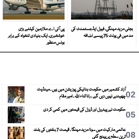
بجلی مزید مہنگی، فیول ایڈجسٹمنٹ کی
پی آئی اے ملازمین کیلئے بڑی
مد میں فی یونٹ 75 پیسے اضافہ
خوشخبری، ایک بنیادی تنخواہ کے برابر
بونس منظور
آزاد کشمیر میں حکومت بنانیکی پوزیشن میں ہیں ، مینڈیٹ
3
02
چھیننے نہیں دیں گے ، رانا ثناء اللہ ، امیر مقام
حکومت نے پیٹرول اور ڈیزل کی قیمتوں میں کمی کر دی
6
05
عالمی مارکیٹ میں سونا مزید مہنگا ، قیمت 7 ہفتوں کی بلند
9
08
ترین سطح پر پہنچ گئی