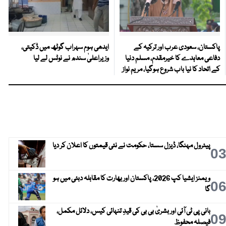
پاکستان، سعودی عرب اور ترکیہ کے
ایدھی ہوم سہراب گوٹھ میں ڈکیتی،
دفاعی معاہدے کا خیرمقدم، مسلم دنیا
وزیراعلیٰ سندھ نے نوٹس لے لیا
کے اتحاد کا نیا باب شروع ہوگیا، مریم نواز
پیٹرول مہنگا، ڈیزل سستا، حکومت نے نئی قیمتوں کا اعلان کر دیا
0
ویمنز ایشیا کپ 2026، پاکستان اور بھارت کا مقابلہ دبئی میں ہو
0
گا
بانی پی ٹی آئی اور بشریٰ بی بی کی قیدِ تنہائی کیس، دلائل مکمل،
0
فیصلہ محفوظ