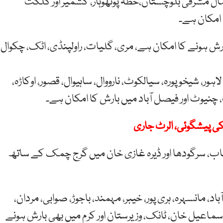
ل مشرقی بلوچستان،خطہ پوٹھوہار، کشمیر اور گلگت
امکان ہے۔
بارش ہونے کا امکان ہے، مری، گلیات، راولپنڈی، اٹک، چکوال،
لاہور، شیخوپورہ، سیالکوٹ، نارووال، ساہیوال، قصور، اوکاڑہ،
چنیوٹ اور فیصل آباد میں بارش کا امکان ہے۔
ی پیشگوئی، الرٹ جاری
، خوشاب، سرگودھا اور ڈیرہ غازی خان میں گرج چمک کے ساتھ
باد، مانسہرہ، ہری پور، خیبر، مہمند، باجوڑ، صوابی، مردان،
ہ اسماعیل خان، ٹانک، وزیرستان اور کرم میں بھی بارش ہونے