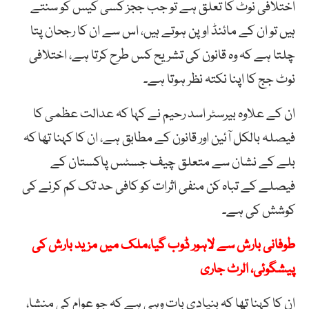
اختلافی نوٹ کا تعلق ہے تو جب ججز کسی کیس کو سنتے
ہیں تو ان کے مائنڈ اوپن ہوتے ہیں، اس سے ان کا رجحان پتا
چلتا ہے کہ وہ قانون کی تشریح کس طرح کرتا ہے، اختلافی
نوٹ جج کا اپنا نکتہ نظر ہوتا ہے۔
ان کے علاوہ بیرسٹر اسد رحیم نے کہا کہ عدالت عظمی کا
فیصلہ بالکل آئین اور قانون کے مطابق ہے، ان کا کہنا تھا کہ
بلے کے نشان سے متعلق چیف جسٹس پاکستان کے
فیصلے کے تباہ کن منفی اثرات کو کافی حد تک کم کرنے کی
کوشش کی ہے۔
طوفانی بارش سے لاہور ڈوب گیا،ملک میں مزید بارش کی
پیشگوئی، الرٹ جاری
ان کا کہنا تھا کہ بنیادی بات وہی ہے کہ جو عوام کی منشا،