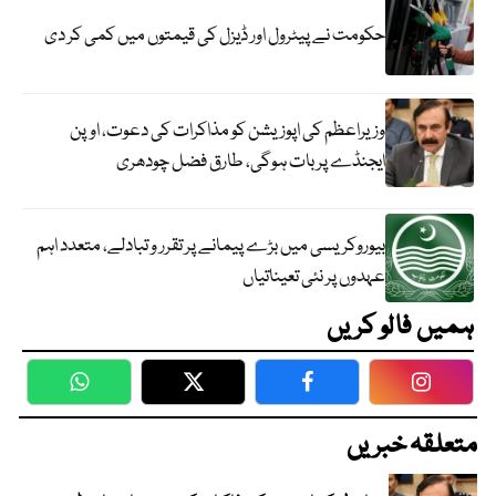
حکومت نے پیٹرول اور ڈیزل کی قیمتوں میں کمی کر دی
وزیراعظم کی اپوزیشن کو مذاکرات کی دعوت، اوپن
ایجنڈے پر بات ہوگی، طارق فضل چودھری
بیوروکریسی میں بڑے پیمانے پر تقرر و تبادلے، متعدد اہم
عہدوں پر نئی تعیناتیاں
ہمیں فالو کریں
WhatsApp
Twitter
Facebook
Faceboo
متعلقہ خبریں