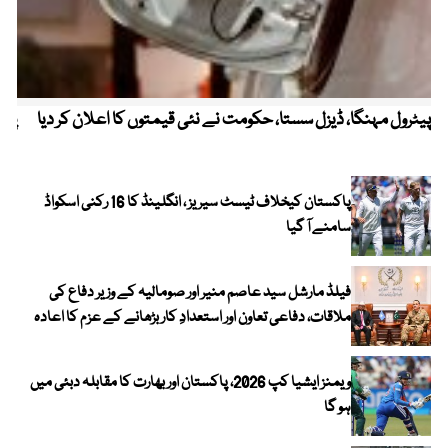
پیٹرول مہنگا، ڈیزل سستا، حکومت نے نئی قیمتوں کا اعلان کر دیا
پنج
پاکستان کیخلاف ٹیسٹ سیریز ، انگلینڈ کا 16 رکنی اسکواڈ
سامنے آ گیا
فیلڈ مارشل سید عاصم منیر اور صومالیہ کے وزیر دفاع کی
ملاقات، دفاعی تعاون اور استعدادِ کار بڑھانے کے عزم کا اعادہ
ویمنز ایشیا کپ 2026، پاکستان اور بھارت کا مقابلہ دبئی میں
ہو گا