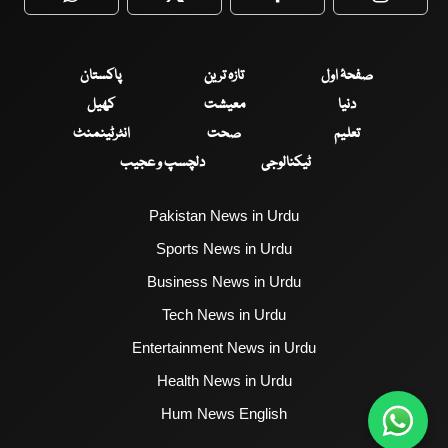
WhatsApp
Twitter
Facebook
Faceboo
صفحۂ اول
تازہ ترین
پاکستان
دنیا
معیشت
کھیل
تعلیم
صحت
انٹرٹینمنٹ
ٹیکنالوجی
دلچسپ و عجیب
Pakistan News in Urdu
Sports News in Urdu
Business News in Urdu
Tech News in Urdu
Entertainment News in Urdu
Health News in Urdu
Hum News English