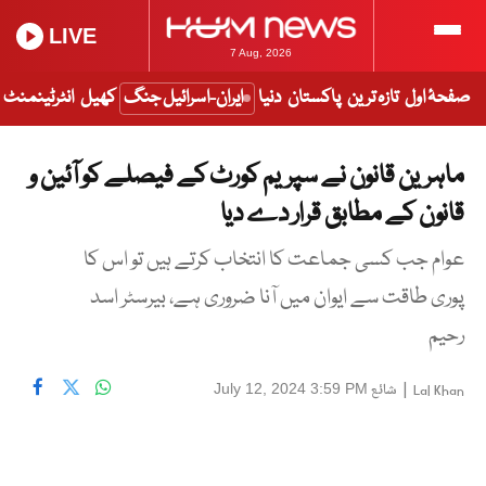
LIVE
7 Aug, 2026
صفحۂ اول
تازہ ترین
پاکستان
دنیا
ایران-اسرائیل جنگ
کھیل
انٹرٹینمنٹ
ماہرین قانون نے سپریم کورٹ کے فیصلے کو آئین و
قانون کے مطابق قرار دے دیا
عوام جب کسی جماعت کا انتخاب کرتے ہیں تو اس کا
پوری طاقت سے ایوان میں آنا ضروری ہے، بیرسٹر اسد
رحیم
|
شائع
July 12, 2024 3:59 PM
Lal Khan