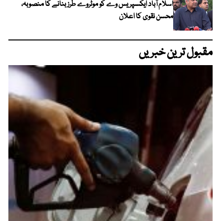
اسلام آباد ایکسپریس وے کو موٹروے طرز بنانے کا منصوبہ،
محسن نقوی کا اعلان
مقبول ترین خبریں