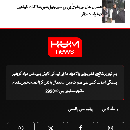
عمران خان اور بشریٰ بی بی سے جیل میں ملاقات کیلئے
درخواست دائر
ہم نیوز پر شائع یا نشر ہونے والا مواد ادارتی ٹیم کی کاوش ہے۔ اس مواد کو بغیر
پیشگی اجازت کسی بھی صورت میں استعمال یا نقل کرنا درست نہیں۔ تمام
حقوق محفوظ ہیں © 2026
رابطہ کریں
پرائیویسی پالیسی