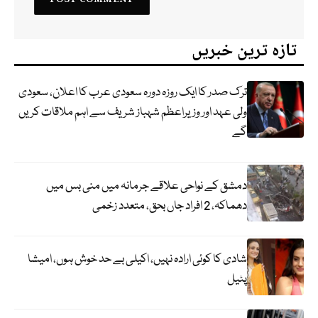
تازہ ترین خبریں
ترک صدر کا ایک روزہ دورہ سعودی عرب کا اعلان، سعودی
ولی عہد اور وزیراعظم شہباز شریف سے اہم ملاقات کریں
گے
دمشق کے نواحی علاقے جرمانہ میں منی بس میں
دھماکہ، 2 افراد جاں بحق، متعدد زخمی
شادی کا کوئی ارادہ نہیں، اکیلی بے حد خوش ہوں، امیشا
پٹیل