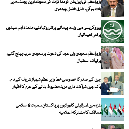
وزیراعظم کی اپوزیشن کو مذاکرات کی دعوت، اوپن ایجنڈے پر
بات ہوگی، طارق فضل چودھری
بیوروکریسی میں بڑے پیمانے پر تقرر و تبادلے، متعدد اہم عہدوں
پر نئی تعیناتیاں
وزیراعظم سعودی ولی عہد کی دعوت پر سعودی عرب پہنچ گئے،
پر تپاک استقبال
چین کے صدر کا خصوصی خط وزیراعظم شہباز شریف کے نام،
پاک چین شراکت داری مزید مضبوط بنانے کے عزم کا اظہار
غزہ میں اسرائیلی کارروائیوں پر پاکستان سمیت 8 اسلامی
ممالک کا مشترکہ اعلامیہ