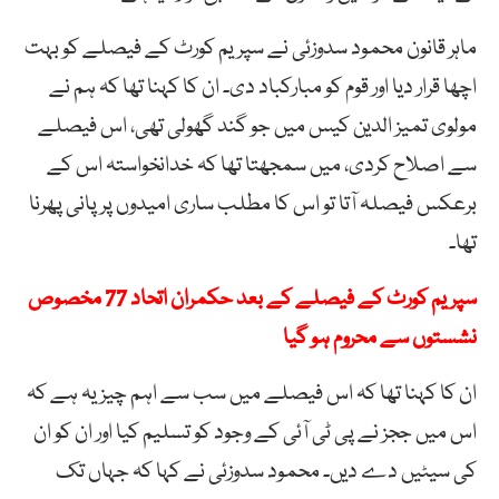
ماہر قانون محمود سدوزئی نے سپریم کورٹ کے فیصلے کو بہت
اچھا قرار دیا اور قوم کو مبارکباد دی۔ ان کا کہنا تھا کہ ہم نے
مولوی تمیز الدین کیس میں جو گند گھولی تھی، اس فیصلے
سے اصلاح کردی، میں سمجھتا تھا کہ خدانخواستہ اس کے
برعکس فیصلہ آتا تو اس کا مطلب ساری امیدوں پر پانی پھرنا
تھا۔
سپریم کورٹ کے فیصلے کے بعد حکمران اتحاد 77 مخصوص
نشستوں سے محروم ہو گیا
ان کا کہنا تھا کہ اس فیصلے میں سب سے اہم چیز یہ ہے کہ
اس میں ججز نے پی ٹی آئی کے وجود کو تسلیم کیا اور ان کو ان
کی سیٹیں دے دیں۔ محمود سدوزئی نے کہا کہ جہاں تک