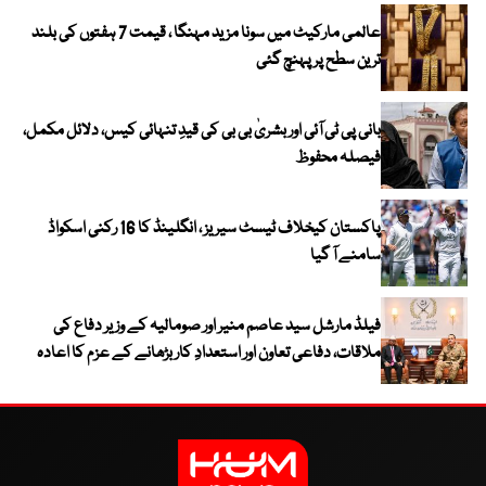
عالمی مارکیٹ میں سونا مزید مہنگا ، قیمت 7 ہفتوں کی بلند
ترین سطح پر پہنچ گئی
بانی پی ٹی آئی اور بشریٰ بی بی کی قیدِ تنہائی کیس، دلائل مکمل،
فیصلہ محفوظ
پاکستان کیخلاف ٹیسٹ سیریز ، انگلینڈ کا 16 رکنی اسکواڈ
سامنے آ گیا
فیلڈ مارشل سید عاصم منیر اور صومالیہ کے وزیر دفاع کی
ملاقات، دفاعی تعاون اور استعدادِ کار بڑھانے کے عزم کا اعادہ