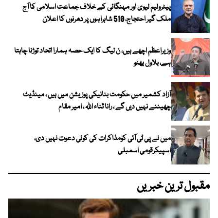
پیٹرولیم لیوی اور مہنگائی کے خلاف جماعت اسلامی کا آج
ملک گیر احتجاج، 510 شاہراہوں پر دھرنوں کا اعلان
وزیراعظم اچھے ہیں، ن لیگ کا ایک حصہ ہمارا اتحاد توڑنا چاہتا
ہے، بلاول بھٹو
آزاد کشمیر میں حکومت بنانیکی پوزیشن میں ہیں ، مینڈیٹ
چھیننے نہیں دیں گے ، رانا ثناء اللہ ، امیر مقام
میں نے پی ٹی آئی کومذاکرات کی کوئی دعوت نہیں دی،
اسپیکرقومی اسمبلی
مقبول ترین خبریں