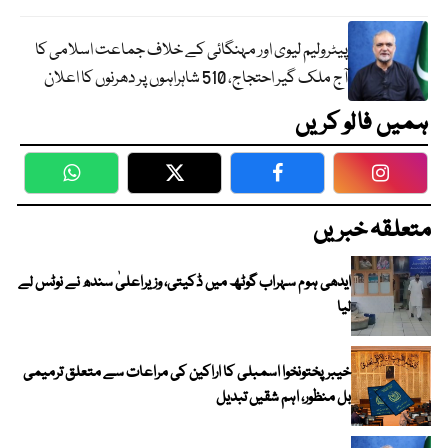
پیٹرولیم لیوی اور مہنگائی کے خلاف جماعت اسلامی کا
آج ملک گیر احتجاج، 510 شاہراہوں پر دھرنوں کا اعلان
ہمیں فالو کریں
WhatsApp
Twitter
Facebook
Faceboo
متعلقہ خبریں
ایدھی ہوم سہراب گوٹھ میں ڈکیتی، وزیراعلیٰ سندھ نے نوٹس لے
لیا
خیبرپختونخوا اسمبلی کا اراکین کی مراعات سے متعلق ترمیمی
بل منظور، اہم شقیں تبدیل