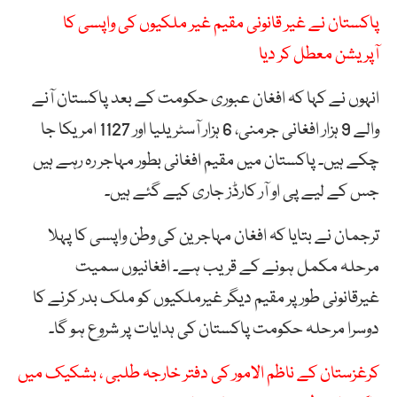
پاکستان نے غیر قانونی مقیم غیر ملکیوں کی واپسی کا
آپریشن معطل کر دیا
انہوں نے کہا کہ افغان عبوری حکومت کے بعد پاکستان آنے
والے 9 ہزار افغانی جرمنی، 6 ہزار آسٹریلیا اور 1127 امریکا جا
چکے ہیں۔ پاکستان میں مقیم افغانی بطور مہاجر رہ رہے ہیں
جس کے لیے پی او آر کارڈز جاری کیے گئے ہیں۔
ترجمان نے بتایا کہ افغان مہاجرین کی وطن واپسی کا پہلا
مرحلہ مکمل ہونے کے قریب ہے۔ افغانیوں سمیت
غیرقانونی طور پر مقیم دیگر غیرملکیوں کو ملک بدر کرنے کا
دوسرا مرحلہ حکومت پاکستان کی ہدایات پر شروع ہو گا۔
کرغزستان کے ناظم الامور کی دفتر خارجہ طلبی ، بشکیک میں