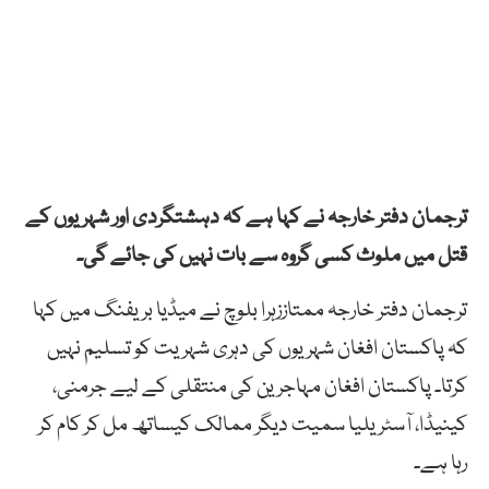
ترجمان دفتر خارجہ نے کہا ہے کہ دہشتگردی اور شہریوں کے
قتل میں ملوث کسی گروہ سے بات نہیں کی جائے گی۔
ترجمان دفتر خارجہ ممتاززہرا بلوچ نے میڈیا بریفنگ میں کہا
کہ پاکستان افغان شہریوں کی دہری شہریت کو تسلیم نہیں
کرتا۔ پاکستان افغان مہاجرین کی منتقلی کے لیے جرمنی،
کینیڈا، آسٹریلیا سمیت دیگر ممالک کیساتھ مل کر کام کر
رہا ہے۔