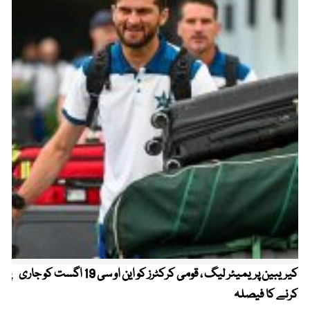
کیریبین پریمیئر لیگ ، قومی کرکٹرز کو این او سی 19 اگست کو جاری
پیٹ
کرنے کا فیصلہ