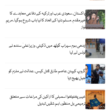
پاکستان، سعودی عرب اور ترکیہ کے دفاعی معاہدے کا
خیرمقدم، مسلم دنیا کے اتحاد کا نیا باب شروع ہوگیا، مریم
نواز
ایدھی ہوم سہراب گوٹھ میں ڈکیتی، وزیراعلیٰ سندھ نے
نوٹس لے لیا
گروپ کیپٹن عاصم طارق قتل کیس، عدالت نے ملزم کو
جیل بھیج دیا
خیبرپختونخوا اسمبلی کا اراکین کی مراعات سے متعلق
ترمیمی بل منظور، اہم شقیں تبدیل