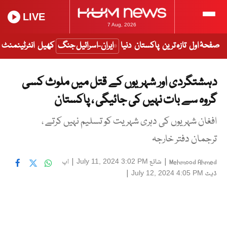
LIVE
7 Aug, 2026
صفحۂ اول
تازہ ترین
پاکستان
دنیا
ایران-اسرائیل جنگ
کھیل
انٹرٹینمنٹ
دہشتگردی اور شہریوں کے قتل میں ملوث کسی
گروہ سے بات نہیں کی جائیگی ، پاکستان
افغان شہریوں کی دہری شہریت کو تسلیم نہیں کرتے ،
ترجمان دفتر خارجہ
|
شائع
|
اپ
July 11, 2024 3:02 PM
Mehmood Ahmed
ڈیٹ
|
July 12, 2024 4:05 PM