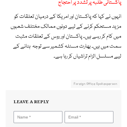
پاکستانی طلبہ پر تشدد پر احتجاج
انہوں نے کہا کہ پاکستان اور امریکا کے درمیان تعلقات کو
مزید مستحکم کرنے کے لیے دونوں ممالک مختلف شعبوں
میں کام کر رہے ہیں۔ پاکستان اور روس کے تعلقات مثبت
سمت میں ہیں۔ بھارت مسئلہ کشمیر سے توجہ ہٹانے کے
لیے مسلسل الزام تراشیاں کر رہا ہے۔
Foreign Office Spokesperson
LEAVE A REPLY