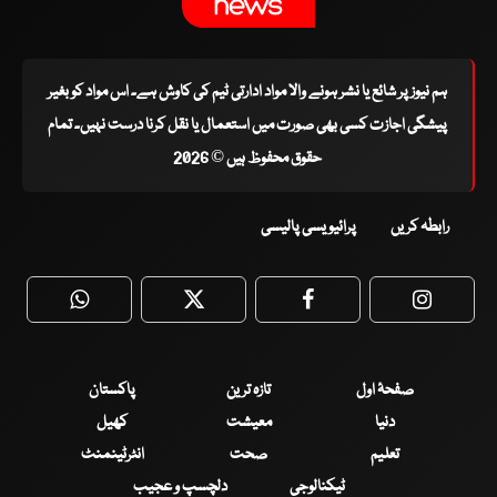
ہم نیوز پر شائع یا نشر ہونے والا مواد ادارتی ٹیم کی کاوش ہے۔ اس مواد کو بغیر
پیشگی اجازت کسی بھی صورت میں استعمال یا نقل کرنا درست نہیں۔ تمام
حقوق محفوظ ہیں © 2026
رابطہ کریں
پرائیویسی پالیسی
WhatsApp
Twitter
Facebook
Faceboo
صفحۂ اول
تازہ ترین
پاکستان
دنیا
معیشت
کھیل
تعلیم
صحت
انٹرٹینمنٹ
ٹیکنالوجی
دلچسپ و عجیب