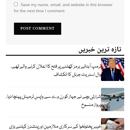
Save my name, email, and website in this browser
for the next time I comment.
تازہ ترین خبریں
ٹرمپ آبنائے ہرمز کھلنے پر فتح کا اعلان کرنے والے تھے،
وال اسٹریٹ جرنل کا انکشاف
شرارتی بچے نے جہاز کو رن وے سے واپس ٹرمینل پہنچا دیا،
پرواز منسوخ
خیبرپختونخوا کے سرکاری ملازمین اور پنشنرز کیلئے بڑی