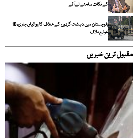
کے نکات سامنے لے آئے
بلوچستان میں دہشت گردوں کے خلاف کارروائیاں جاری، 15
خوارج ہلاک
مقبول ترین خبریں