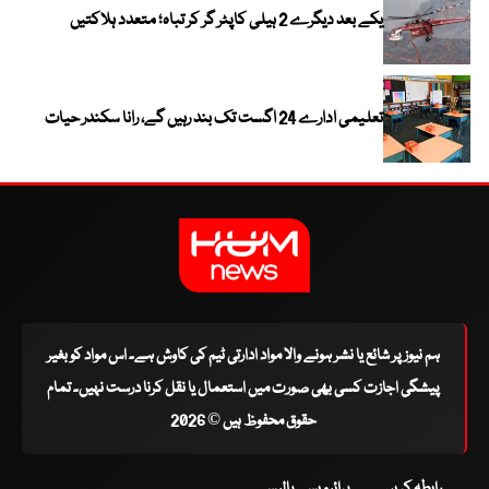
یکے بعد دیگرے 2 ہیلی کاپٹر گر کر تباہ؛ متعدد ہلاکتیں
تعلیمی ادارے 24 اگست تک بند رہیں گے، رانا سکندر حیات
ہم نیوز پر شائع یا نشر ہونے والا مواد ادارتی ٹیم کی کاوش ہے۔ اس مواد کو بغیر
پیشگی اجازت کسی بھی صورت میں استعمال یا نقل کرنا درست نہیں۔ تمام
حقوق محفوظ ہیں © 2026
رابطہ کریں
پرائیویسی پالیسی