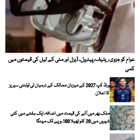
عوام کو جزوی ریلیف، پیٹرول، ڈیزل اور مٹی کے تیل کی قیمتوں میں
4 روز میں سونے کی قیمت میں بڑا اضافہ
کمی
ورلڈ کپ 2027 کے میزبان ممالک کے درمیان ٹی ٹوئنٹی سیریز
کا اعلان
ملک بھر میں آٹے کی قیمت میں اضافہ، ایک ہفتے میں کئی
شہروں میں 20 کلو تھیلا 100 روپے تک مہنگا