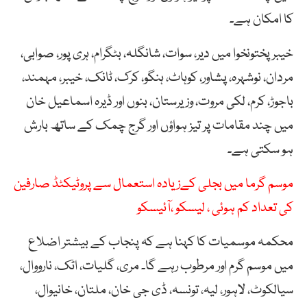
کا امکان ہے۔
خیبر پختونخوا میں دیر، سوات، شانگلہ، بٹگرام، ہری پور، صوابی،
مردان، نوشہرہ، پشاور، کوہاٹ، ہنگو، کرک، ٹانک، خیبر، مہمند،
باجوڑ، کرم، لکی مروت، وزیرستان، بنوں اور ڈیرہ اسماعیل خان
میں چند مقامات پر تیز ہواؤں اور گرج چمک کے ساتھ بارش
ہو سکتی ہے۔
موسم گرما میں بجلی کےزیادہ استعمال سے پروٹیکٹڈ صارفین
کی تعداد کم ہوئی ، لیسکو ،آئیسکو
محکمہ موسمیات کا کہنا ہے کہ پنجاب کے بیشتر اضلاع
میں موسم گرم اور مرطوب رہے گا۔ مری، گلیات، اٹک، نارووال،
سیالکوٹ، لاہور، لیہ، تونسہ، ڈی جی خان، ملتان، خانیوال،