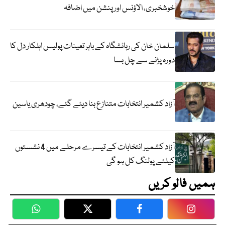
خوشخبری، الاؤنس اور پنشن میں اضافہ
سلمان خان کی رہائشگاہ کے باہر تعینات پولیس اہلکار دل کا
دورہ پڑنے سے چل بسا
آزاد کشمیر انتخابات متنازع بنا دیئے گئے، چودھری یاسین
آزاد کشمیر انتخابات کے تیسرے مرحلے میں 4 نشستوں
کیلئے پولنگ کل ہو گی
ہمیں فالو کریں
WhatsApp
Twitter
Facebook
Faceboo