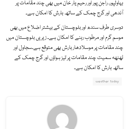
بہاولپور، راجن پور اور رحیم یار خان میں بھی چند مقامات پر
آندھی اور گرج چمک کے ساتھ بارش کا امکان ہے۔
دوسری طرف سندھ اور بلوچستان کے بیشتر اضلاع میں بھی
موسم گرم اور مرطوب رہنے کا امکان ہے۔ زیریں بلوچستان میں
چند مقامات پر موسلادھار بارش بھی متوقع ہے۔سجاول اور
ٹھٹھہ سمیت چند مقامات پر تیز ہواؤں اور گرج چمک کے
ساتھ بارش کا امکان ہے۔
weather today