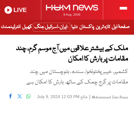
LIVE
9 Aug, 2026
صفحۂ اول
تازہ ترین
پاکستان
دنیا
ایران-اسرائیل جنگ
کھیل
انٹرٹینمنٹ
ملک کے بیشتر علاقوں میں آج موسم گرم، چند
مقامات پر بارش کا امکان
کشمیر، خیبر پختونخوا، سندھ، بلوچستان میں چند
مقامات پر گرج چمک کے ساتھ بارش کا امکان ہے
|
شائع
July 9, 2024 12:03 PM
Muhammad Zain Raza