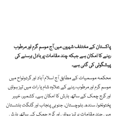
پاکستان کے مختلف شہروں میں آج موسم گرم اور مرطوب
رہنے کا امکان ہے جبکہ چند مقامات پر بادل برسنے کی
پیشگوئی کی گئی ہے۔
محکمہ موسمیات کے مطابق آج اسلام آباد اور گردونواح میں
موسم گرم اور مرطوب رہنے کے علاوہ شام یا رات میں تیز ہواؤں
اور گرج چمک کے ساتھ بارش کا امکان ہے۔ کشمیر، خیبر
پختونخوا، سندھ، بلوچستان، جنوبی پنجاب اور گلگت بلتستان
میں چند مقامات پر تیز ہواؤں اور گرج چمک کے ساتھ بارش