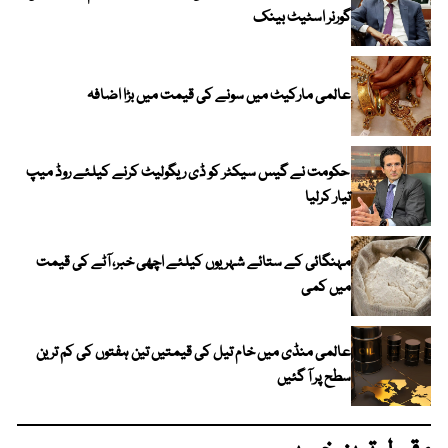
گورنر اسٹیٹ بینک
عالمی مارکیٹ میں سونے کی قیمت میں بڑا اضافہ
حکومت نے گیس سیکٹر کو ڈی ریگولیٹ کرنے کیلئے روڈ میپ
تیار کرلیا
مہنگائی کے ستائے شہریوں کیلئے اچھی خبر، آٹے کی قیمت
میں کمی
عالمی منڈی میں خام تیل کی قیمتیں تین ہفتوں کی کم ترین
سطح پر آ گئیں