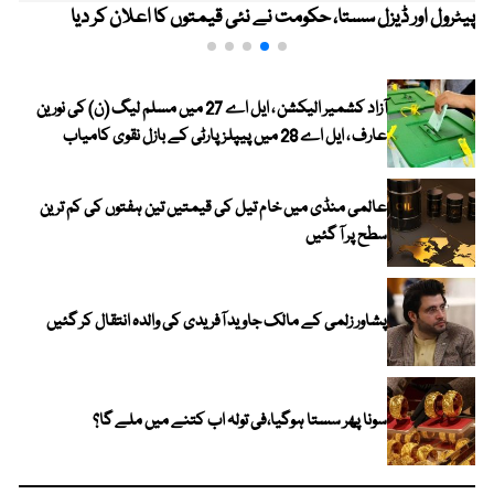
پیٹرول اور ڈیزل سستا، حکومت نے نئی قیمتوں کا اعلان کر دیا
آزاد کشمیر الیکشن ، ایل اے 27 میں مسلم لیگ (ن) کی نورین
عارف ، ایل اے 28 میں پیپلز پارٹی کے بازل نقوی کامیاب
عالمی منڈی میں خام تیل کی قیمتیں تین ہفتوں کی کم ترین
سطح پر آ گئیں
پشاور زلمی کے مالک جاوید آفریدی کی والدہ انتقال کر گئیں
سونا پھر سستا ہوگیا،فی تولہ اب کتنے میں ملے گا؟