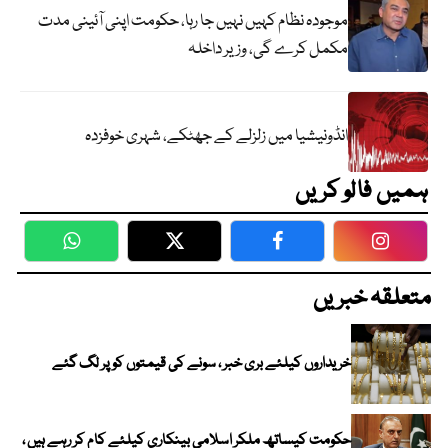
موجودہ نظام کہیں نہیں جا رہا، حکومت اپنی آئینی مدت
مکمل کرے گی، وزیر داخلہ
انڈونیشیا میں زلزلے کے جھٹکے، شہری خوفزدہ
ہمیں فالو کریں
WhatsApp
Twitter
Facebook
Faceboo
متعلقہ خبریں
خریداروں کیلئے بری خبر ، سونے کی قیمتوں کو پر لگ گئے
حکومت کیساتھ ملکر اسلامی بینکاری کیلئے کام کر رہے ہیں ،