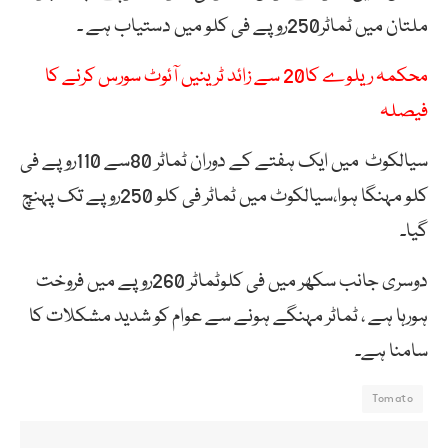
ملتان میں ٹماٹر250روپے فی کلو میں دستیاب ہے ۔
محکمہ ریلوے کا20 سے زائد ٹرینیں آئوٹ سورس کرنے کا
فیصلہ
سیالکوٹ میں ایک ہفتے کے دوران ٹماٹر 80سے 110روپے فی
کلو مہنگا ہوا،سیالکوٹ میں ٹماٹر فی کلو 250روپے تک پہنچ
گیا۔
دوسری جانب سکھر میں فی کلوٹماٹر 260روپے میں فروخت
ہورہا ہے ، ٹماٹر مہنگے ہونے سے عوام کو شدید مشکلات کا
سامنا ہے۔
Tomato