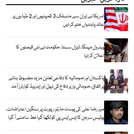
امریکا نے ایران سے منسلک 3 کمپنیوں اور 2 طیاروں پر
عائد پابندیاں ختم کر دیں
پیٹرول مہنگا، ڈیزل سستا، حکومت نے نئی قیمتوں کا
اعلان کر دیا
پاکستان اور صومالیہ کا دفاعی تعاون مزید مضبوط بنانے
پر اتفاق، صومالی وزیر دفاع کی نیول اور ایئرہیڈ کوارٹرز آمد
میر رضا علی کی پوسٹ مارٹم رپورٹ پر سنگین اعتراضات،
پولیس سرجن کا ایس ایس پی کو لکھا گیا خط سامنے آ گیا