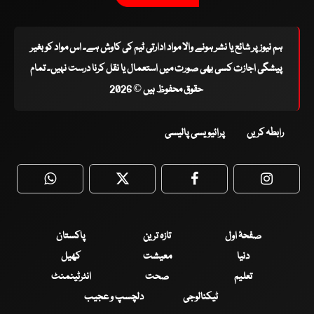
ہم نیوز پر شائع یا نشر ہونے والا مواد ادارتی ٹیم کی کاوش ہے۔ اس مواد کو بغیر
پیشگی اجازت کسی بھی صورت میں استعمال یا نقل کرنا درست نہیں۔ تمام
حقوق محفوظ ہیں © 2026
رابطہ کریں
پرائیویسی پالیسی
WhatsApp
Twitter
Facebook
Faceboo
صفحۂ اول
تازہ ترین
پاکستان
دنیا
معیشت
کھیل
تعلیم
صحت
انٹرٹینمنٹ
ٹیکنالوجی
دلچسپ و عجیب