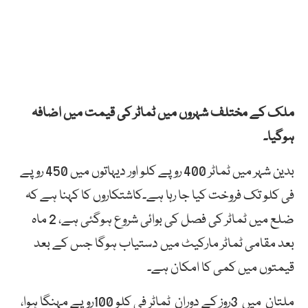
ملک کے مختلف شہروں میں ٹماٹر کی قیمت میں اضافہ
ہوگیا۔
بدین شہر میں ٹماٹر 400 روپے کلو اور دیہاتوں میں 450 روپے
فی کلو تک فروخت کیا جا رہا ہے۔کاشتکاروں کا کہنا ہے کہ
ضلع میں ٹماٹر کی فصل کی بوائی شروع ہوگئی ہے، 2 ماہ
بعد مقامی ٹماٹر مارکیٹ میں دستیاب ہوگا جس کے بعد
قیمتوں میں کمی کا امکان ہے۔
ملتان میں 3روز کے دوران ٹماٹر فی کلو 100روپے مہنگا ہوا،