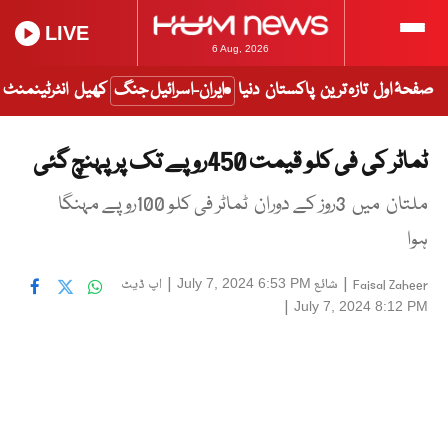
LIVE
6 Aug, 2026
صفحۂ اول
تازہ ترین
پاکستان
دنیا
ایران-اسرائیل جنگ
کھیل
انٹرٹینمنٹ
ٹماٹر کی فی کلو قیمت 450روپے تک پر پہنچ گئی
ملتان میں 3روز کے دوران ٹماٹر فی کلو 100روپے مہنگا
ہوا
|
شائع
|
اپ ڈیٹ
July 7, 2024 6:53 PM
Faisal Zaheer
|
July 7, 2024 8:12 PM