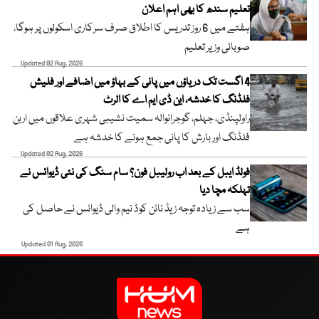
تعلیم سندھ کا بھی اہم اعلان
ہفتے میں 6 روز تدریس کا اطلاق صرف سرکاری اسکولوں پر ہوگا،
صوبائی وزیر تعلیم
Updated 02 Aug, 2026
4 اگست تک دریاؤں میں پانی کے بہاؤ میں اضافے اور فلیش
فلڈنگ کا خدشہ، این ڈی ایم اے کا الرٹ
راولپنڈی، جہلم، گوجرانوالہ سمیت نشیبی شہری علاقوں میں اربن
فلڈنگ اور بارش کا پانی جمع ہونے کا خدشہ ہے
Updated 02 Aug, 2026
فولڈ ایبل کے بعد اب رولیبل فون؟ سام سنگ کی نئی ڈیوائس نے
تہلکہ مچا دیا
سب سے زیادہ توجہ زیڈ نائن کوڈ نیم والی ڈیوائس نے حاصل کی
ہے
Updated 01 Aug, 2026