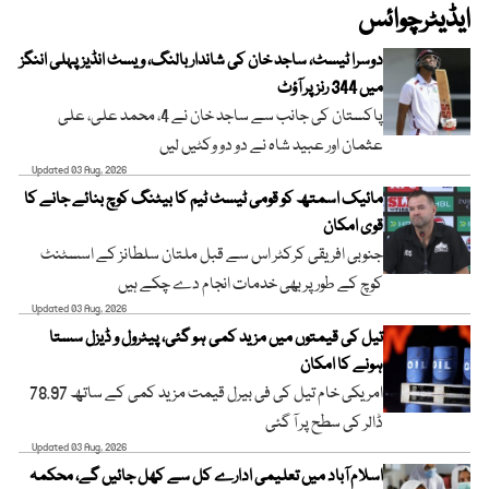
ایڈیٹرچوائس
دوسرا ٹیسٹ، ساجد خان کی شاندار بالنگ، ویسٹ انڈیز پہلی اننگز
میں 344 رنز پر آؤٹ
پاکستان کی جانب سے ساجد خان نے 4، محمد علی، علی
عثمان اور عبید شاہ نے دو دو وکٹیں لیں
Updated 03 Aug, 2026
مائیک اسمتھ کو قومی ٹیسٹ ٹیم کا بیٹنگ کوچ بنائے جانے کا
قوی امکان
جنوبی افریقی کرکٹر اس سے قبل ملتان سلطانز کے اسسٹنٹ
کوچ کے طور پر بھی خدمات انجام دے چکے ہیں
Updated 03 Aug, 2026
تیل کی قیمتوں میں مزید کمی ہو گئی، پیٹرول و ڈیزل سستا
ہونے کا امکان
امریکی خام تیل کی فی بیرل قیمت مزید کمی کے ساتھ 78.97
ڈالر کی سطح پر آ گئی
Updated 03 Aug, 2026
اسلام آباد میں تعلیمی ادارے کل سے کھل جائیں گے، محکمہ