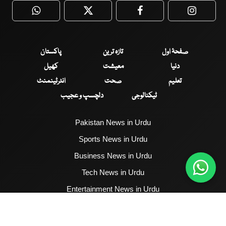
WhatsApp
Twitter
Facebook
Faceboo
صفحۂ اول
تازہ ترین
پاکستان
دنیا
معیشت
کھیل
تعلیم
صحت
انٹرٹینمنٹ
ٹیکنالوجی
دلچسپ و عجیب
Pakistan News in Urdu
Sports News in Urdu
Business News in Urdu
Tech News in Urdu
Entertainment News in Urdu
Health News in Urdu
Hum News English