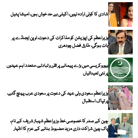
شادی کا کوئی ارادہ نہیں، اکیلی بے حد خوش ہوں، امیشا پٹیل
وزیراعظم کی اپوزیشن کو مذاکرات کی دعوت، اوپن ایجنڈے پر
بات ہوگی، طارق فضل چودھری
بیوروکریسی میں بڑے پیمانے پر تقرر و تبادلے، متعدد اہم عہدوں
پر نئی تعیناتیاں
وزیراعظم سعودی ولی عہد کی دعوت پر سعودی عرب پہنچ گئے،
پر تپاک استقبال
چین کے صدر کا خصوصی خط وزیراعظم شہباز شریف کے نام،
پاک چین شراکت داری مزید مضبوط بنانے کے عزم کا اظہار