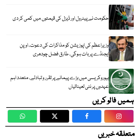
حکومت نے پیٹرول اور ڈیزل کی قیمتوں میں کمی کر دی
وزیراعظم کی اپوزیشن کو مذاکرات کی دعوت، اوپن
ایجنڈے پر بات ہوگی، طارق فضل چودھری
بیوروکریسی میں بڑے پیمانے پر تقرر و تبادلے، متعدد اہم
عہدوں پر نئی تعیناتیاں
ہمیں فالو کریں
WhatsApp
Twitter
Facebook
Faceboo
متعلقہ خبریں