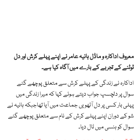
معروف اداکارہ و ماڈل ہانیہ عامر نے اپنے پہلے کرش اور دل
ٹوٹنے کے تجربے کے بارے میں آگاہ کیا ہے۔
اداکارہ نے زندگی کے پہلے کرش سے متعلق پوچھے گئے
سوال پر دلچسپ جواب دیتے ہوئے کہا کہ میرا زندگی میں
پہلی بار کسی پر دل آٹھویں جماعت میں آیا تھاجبکہ ہانیہ نے
شو کے دوران اپنے پہلے کرش کے نام سے متعلق پوچھے گئے
سوال کو ہنسی میں ٹال دیا۔