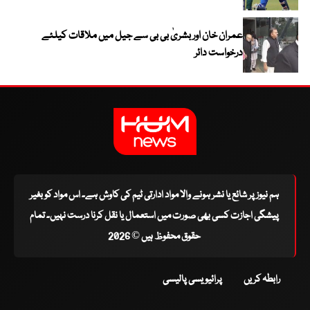
عمران خان اور بشریٰ بی بی سے جیل میں ملاقات کیلئے
درخواست دائر
ہم نیوز پر شائع یا نشر ہونے والا مواد ادارتی ٹیم کی کاوش ہے۔ اس مواد کو بغیر
پیشگی اجازت کسی بھی صورت میں استعمال یا نقل کرنا درست نہیں۔ تمام
حقوق محفوظ ہیں © 2026
رابطہ کریں
پرائیویسی پالیسی