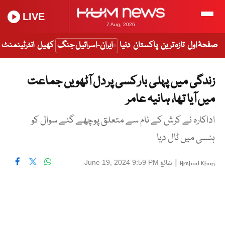
LIVE
7 Aug, 2026
صفحۂ اول
تازہ ترین
پاکستان
دنیا
ایران-اسرائیل جنگ
کھیل
انٹرٹینمنٹ
زندگی میں پہلی بار کسی پر دل آٹھویں جماعت
میں آیا تھا، ہانیہ عامر
اداکارہ نے کرش کے نام سے متعلق پوچھے گئے سوال کو
ہنسی میں ٹال دیا
|
شائع
June 19, 2024 9:59 PM
Arshad Khan