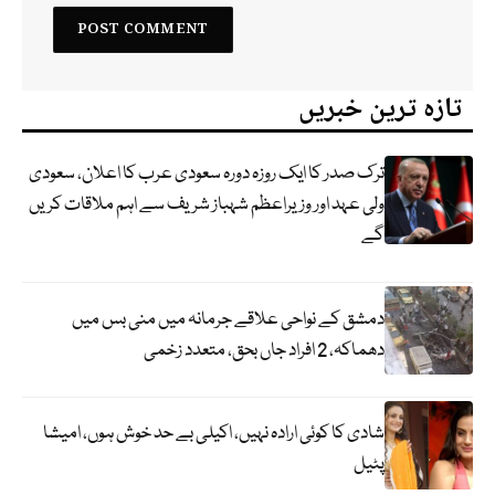
تازہ ترین خبریں
ترک صدر کا ایک روزہ دورہ سعودی عرب کا اعلان، سعودی
ولی عہد اور وزیراعظم شہباز شریف سے اہم ملاقات کریں
گے
دمشق کے نواحی علاقے جرمانہ میں منی بس میں
دھماکہ، 2 افراد جاں بحق، متعدد زخمی
شادی کا کوئی ارادہ نہیں، اکیلی بے حد خوش ہوں، امیشا
پٹیل