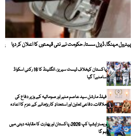
پیٹرول مہنگا، ڈیزل سستا، حکومت نے نئی قیمتوں کا اعلان کر دیا
پنج
پاکستان کیخلاف ٹیسٹ سیریز ، انگلینڈ کا 16 رکنی اسکواڈ
سامنے آ گیا
فیلڈ مارشل سید عاصم منیر اور صومالیہ کے وزیر دفاع کی
ملاقات، دفاعی تعاون اور استعدادِ کار بڑھانے کے عزم کا اعادہ
ویمنز ایشیا کپ 2026، پاکستان اور بھارت کا مقابلہ دبئی میں
ہو گا