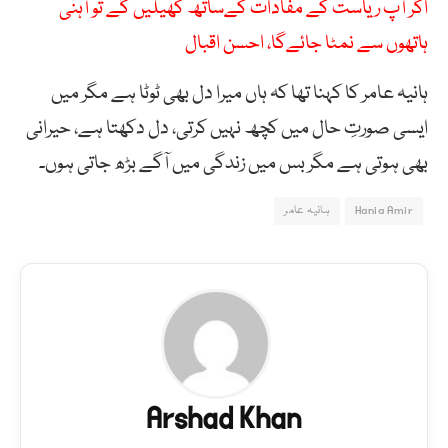
اگر آپ ریاست کے مفادات کےساتھ کھیلیں گے تو آہنی
ہاتھوں سے نمٹا جائےگا، احسن اقبال
ہانیہ عامر کا کہنا تھا کہ ہاں میرا دل بھی ٹوٹا ہے مگر میں
ایسی صورتِ حال میں کچھ نہیں کرتی، دل دکھتا ہے، حیرانی
بھی ہوتی ہے مگر بس میں زندگی میں آگے بڑھ جاتی ہوں۔
Hania Amir
ہانیہ عامر
Arshad Khan