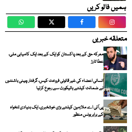
ہمیں فالو کریں
WhatsApp
Twitter
Facebook
Faceboo
متعلقہ خبریں
معرکہ حق کے بعد پاکستان کو ایک کے بعد ایک کامیابی ملی،
عطا تارڑ
انسانی اعضاء کی غیر قانونی فروخت کیس، گرفتار چینی باشندوں
نے ضمانت کیلئے ہائیکورٹ سے رجوع کرلیا
پی آئی اے ملازمین کیلئے بڑی خوشخبری، ایک بنیادی تنخواہ
کے برابر بونس منظور