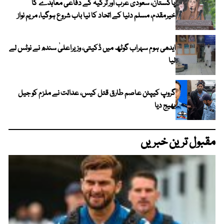
پاکستان، سعودی عرب اور ترکیہ کے دفاعی معاہدے کا
خیرمقدم، مسلم دنیا کے اتحاد کا نیا باب شروع ہوگیا، مریم نواز
ایدھی ہوم سہراب گوٹھ میں ڈکیتی، وزیراعلیٰ سندھ نے نوٹس لے
لیا
گروپ کیپٹن عاصم طارق قتل کیس، عدالت نے ملزم کو جیل
بھیج دیا
مقبول ترین خبریں