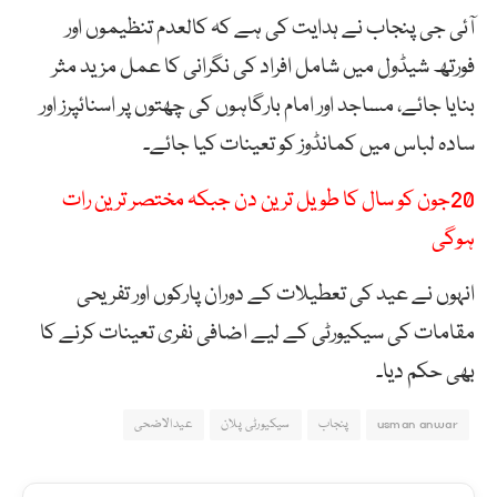
آئی جی پنجاب نے ہدایت کی ہے کہ کالعدم تنظیموں اور
فورتھ شیڈول میں شامل افراد کی نگرانی کا عمل مزید مثر
بنایا جائے، مساجد اور امام بارگاہوں کی چھتوں پر اسنائپرز اور
سادہ لباس میں کمانڈوز کو تعینات کیا جائے۔
20جون کو سال کا طویل ترین دن جبکہ مختصر ترین رات
ہوگی
انہوں نے عید کی تعطیلات کے دوران پارکوں اور تفریحی
مقامات کی سیکیورٹی کے لیے اضافی نفری تعینات کرنے کا
بھی حکم دیا۔
usman anwar
پنجاب
سیکیورٹی پلان
عیدالاضحی