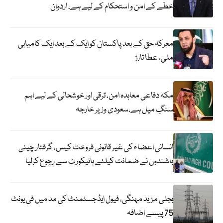
خطے کے امن و استحکام کے لیے ہے، اردوان
معرکہ حق کے بعد پاکستان کو ایک کے بعد ایک کامیابی
ملی، عطا تارڑ
مکہ دفاعی معاہدہ امن، ترقی اور خوشحالی کے لیے اہم
سنگِ میل ہے،سعودی وزیر خارجہ
انسانی اعضاء کی غیر قانونی فروخت کیس، گرفتار چینی
باشندوں نے ضمانت کیلئے ہائیکورٹ سے رجوع کرلیا
بجلی مزید مہنگی، فیول ایڈجسٹمنٹ کی مد میں فی یونٹ
75 پیسے اضافہ