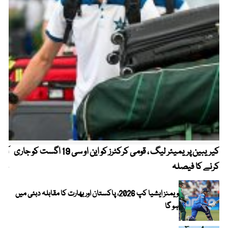
کیریبین پریمیئر لیگ ، قومی کرکٹرز کو این او سی 19 اگست کو جاری
آز
کرنے کا فیصلہ
چھی
ویمنز ایشیا کپ 2026، پاکستان اور بھارت کا مقابلہ دبئی میں
ہو گا