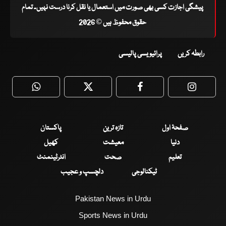
پیشگی اجازت کسی بھی صورت میں استعمال یا نقل کرنا درست نہیں۔ تمام
حقوق محفوظ ہیں © 2026
رابطہ کریں
پرائیویسی پالیسی
WhatsApp
Twitter
Facebook
Faceboo
صفحۂ اول
تازہ ترین
پاکستان
دنیا
معیشت
کھیل
تعلیم
صحت
انٹرٹینمنٹ
ٹیکنالوجی
دلچسپ و عجیب
Pakistan News in Urdu
Sports News in Urdu