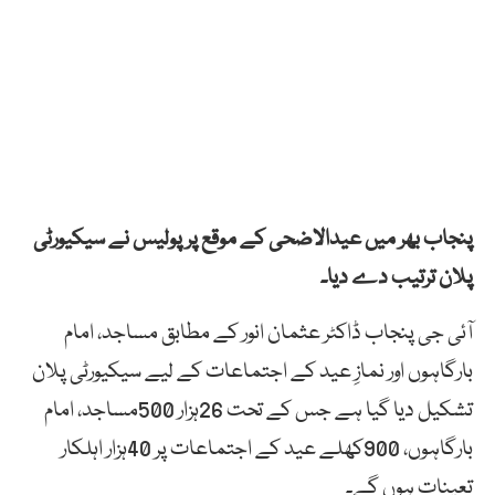
پنجاب بھر میں عیدالاضحی کے موقع پر پولیس نے سیکیورٹی
پلان ترتیب دے دیا۔
آئی جی پنجاب ڈاکٹر عثمان انور کے مطابق مساجد، امام
بارگاہوں اور نمازِ عید کے اجتماعات کے لیے سیکیورٹی پلان
تشکیل دیا گیا ہے جس کے تحت 26ہزار 500مساجد، امام
بارگاہوں، 900کھلے عید کے اجتماعات پر 40ہزار اہلکار
تعینات ہوں گے۔