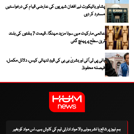
پشاور ہائیکورٹ نے افغان شہریوں کی عارضی قیام کی درخواستیں
مسترد کر دیں
عالمی مارکیٹ میں سونا مزید مہنگا ، قیمت 7 ہفتوں کی بلند
ترین سطح پر پہنچ گئی
بانی پی ٹی آئی اور بشریٰ بی بی کی قیدِ تنہائی کیس، دلائل مکمل،
فیصلہ محفوظ
ہم نیوز پر شائع یا نشر ہونے والا مواد ادارتی ٹیم کی کاوش ہے۔ اس مواد کو بغیر