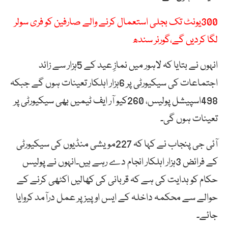
300یونٹ تک بجلی استعمال کرنے والے صارفین کو فری سولر
لگا کردیں گے،گورنر سندھ
انہوں نے بتایا کہ لاہور میں نمازِ عید کے 5ہزار سے زائد
اجتماعات کی سیکیورٹی پر 6ہزار اہلکار تعینات ہوں گے جبکہ
498اسپیشل پولیس، 260کیو آر ایف ٹیمیں بھی سیکیورٹی پر
تعینات ہوں گی۔
آئی جی پنجاب نے کہا کہ 227مویشی منڈیوں کی سیکیورٹی
کے فرائض 3ہزار اہلکار انجام دے رہے ہیں۔انہوں نے پولیس
حکام کو ہدایت کی ہے کہ قربانی کی کھالیں اکٹھی کرنے کے
حوالے سے محکمہ داخلہ کے ایس او پیز پر عمل درآمد کروایا
جائے۔