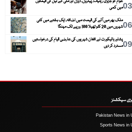
عوام کو جزوی ریلیف، پیٹرول، ڈیزل اور مٹی کے تیل کی قیمتوں
0
میں کمی
ملک بھر میں آٹے کی قیمت میں اضافہ، ایک ہفتے میں کئی
0
شہروں میں 20 کلو تھیلا 100 روپے تک مہنگا
پشاور ہائیکورٹ نے افغان شہریوں کی عارضی قیام کی درخواستیں
0
مسترد کر دیں
یزی سیکشنز
Pakistan News in 
Sports News in 