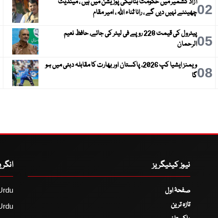
آزاد کشمیر میں حکومت بنانیکی پوزیشن میں ہیں ، مینڈیٹ
3
02
چھیننے نہیں دیں گے ، رانا ثناء اللہ ، امیر مقام
پیٹرول کی قیمت 228 روپے فی لیٹر کی جائے، حافظ نعیم
6
05
الرحمان
ویمنز ایشیا کپ 2026، پاکستان اور بھارت کا مقابلہ دبئی میں ہو
9
08
گا
نیوز کیٹیگریز
انگر
صفحۂ اول
Urdu
تازہ ترین
Urdu