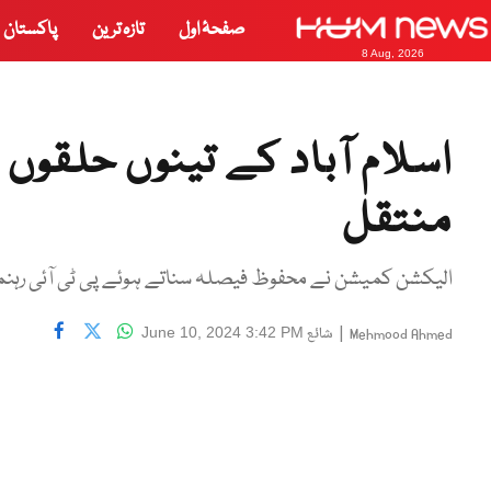
صفحۂ اول
تازہ ترین
پاکستان
8 Aug, 2026
اسلام آباد کے تینوں حلقوں
منتقل
الیکشن کمیشن نے محفوظ فیصلہ سناتے ہوئے پی ٹی آئی رہنم
|
شائع
June 10, 2024 3:42 PM
Mehmood Ahmed