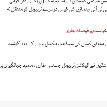
چیف الیکشن کمشنر سکندر سلطان راجہ کی سربراہی میں 4 رکنی کمیشن نے مسلم لیگ (ن) کے ارکان قومی
 ٹی آئی رہنماؤں کی کیس دوسرے ٹربیونل کو منتقل نہ
درخواست پر فیصلہ جاری
 سے متعلق کیس کی سماعت مکمل ہونے کے بعد گزشتہ
نجم عقیل نے الیکشن ٹربیونل جسٹس طارق محمود جہانگیری پر