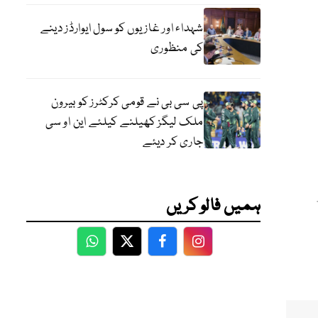
شہداء اور غازیوں کو سول ایوارڈز دینے
کی منظوری
پی سی بی نے قومی کرکٹرز کو بیرون
ملک لیگز کھیلنے کیلئے این او سی
جاری کر دیئے
ہمیں فالو کریں
WhatsApp
Twitter
Facebook
Facebook