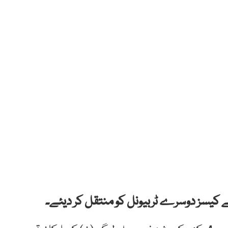
 کیسز دوسرے ٹربیونل کو منتقل کر دیئے۔