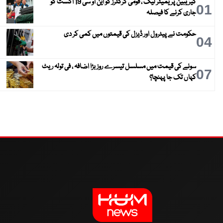
کیریبین پریمیئر لیگ ، قومی کرکٹرز کو این او سی 19 اگست کو
01
جاری کرنے کا فیصلہ
حکومت نے پیٹرول اور ڈیزل کی قیمتوں میں کمی کر دی
04
سونے کی قیمت میں مسلسل تیسرے روز بڑا اضافہ ، فی تولہ ریٹ
07
کہاں تک جا پہنچا؟