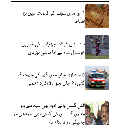
4 روز میں سونے کی قیمت میں بڑا
اضافہ
پاکستان کرکٹ چھوڑنے کی خبریں،
خوشدل شاہ نے خاموشی توڑ دی
ڈیرہ غازی خان میں گھر کی چھت گر
گئی ، 2 جاں بحق ، 3 افراد زخمی
الٹی گنتی والے خود بھی سیدھے ہو
جائیں گے ، ان کی گنتی بھی سیدھی ہو
جائیگی ، رانا ثناء اللہ