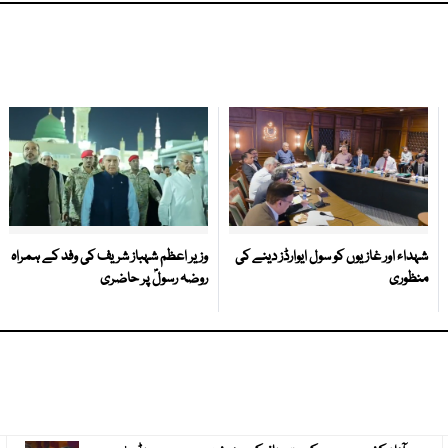
شہداء اور غازیوں کو سول ایوارڈز دینے کی
وزیر اعظم شہباز شریف کی وفد کے ہمراہ
منظوری
روضہ رسولؐ پر حاضری