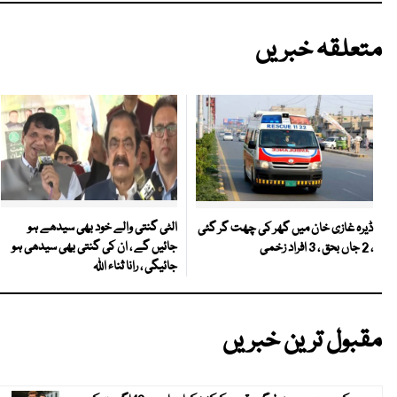
متعلقہ خبریں
الٹی گنتی والے خود بھی سیدھے ہو
ڈیرہ غازی خان میں گھر کی چھت گر گئی
جائیں گے ، ان کی گنتی بھی سیدھی ہو
، 2 جاں بحق ، 3 افراد زخمی
جائیگی ، رانا ثناء اللہ
مقبول ترین خبریں