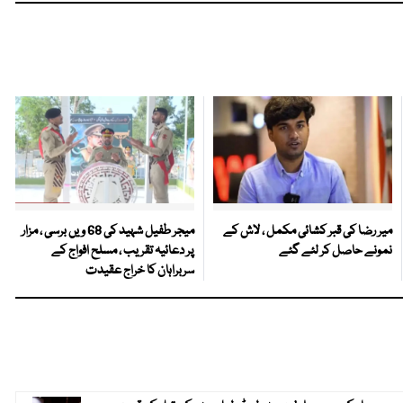
میر رضا کی قبر کشائی مکمل ، لاش کے
میجر طفیل شہید کی 68 ویں برسی ، مزار
نمونے حاصل کر لئے گئے
پر دعائیہ تقریب ، مسلح افواج کے
سربراہان کا خراج عقیدت