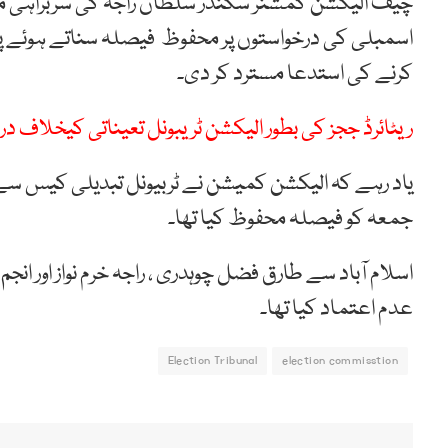
اسمبلی کی درخواستوں پر محفوظ فیصلہ سناتے ہوئے پی
کرنے کی استدعا مسترد کر دی۔
ریٹائرڈ ججز کی بطور الیکشن ٹریبونل تعیناتی کیخلاف 
یاد رہے کہ الیکشن کمیشن نے ٹربیونل تبدیلی کیس
جمعہ کو فیصلہ محفوظ کیا تھا۔
اسلام آباد سے طارق فضل چوہدری ، راجہ خرم نواز اور ا
عدم اعتماد کیا تھا۔
Election Tribunal
election commisstion