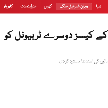
دنیا
ایران-اسرائیل جنگ
کھیل
انٹرٹینمنٹ
کاروبار
 کے کیسز دوسرے ٹربیونل کو
ائوں کی استدعا مسترد کر دی