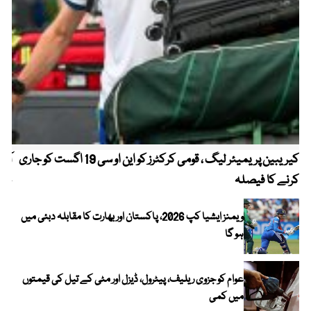
کیریبین پریمیئر لیگ ، قومی کرکٹرز کو این او سی 19 اگست کو جاری
آز
کرنے کا فیصلہ
چھی
ویمنز ایشیا کپ 2026، پاکستان اور بھارت کا مقابلہ دبئی میں
ہو گا
عوام کو جزوی ریلیف، پیٹرول، ڈیزل اور مٹی کے تیل کی قیمتوں
میں کمی