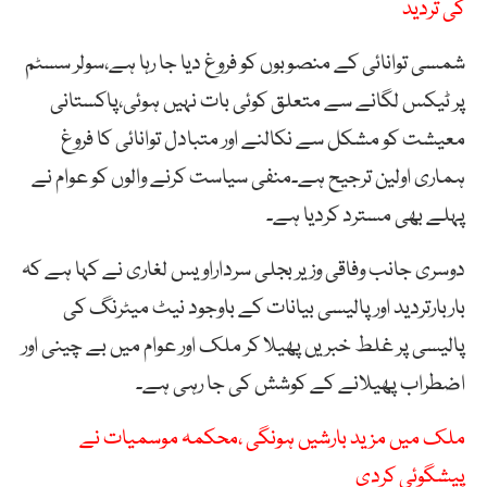
کی تردید
شمسی توانائی کے منصوبوں کو فروغ دیا جا رہا ہے،سولر سسٹم
پر ٹیکس لگانے سے متعلق کوئی بات نہیں ہوئی،پاکستانی
معیشت کو مشکل سے نکالنے اور متبادل توانائی کا فروغ
ہماری اولین ترجیح ہے۔منفی سیاست کرنے والوں کو عوام نے
پہلے بھی مسترد کردیا ہے۔
دوسری جانب وفاقی وزیر بجلی سرداراویس لغاری نے کہا ہے کہ
باربارتردید اور پالیسی بیانات کے باوجود نیٹ میٹرنگ کی
پالیسی پر غلط خبریں پھیلا کر ملک اور عوام میں بے چینی اور
اضطراب پھیلانے کے کوشش کی جا رہی ہے۔
ملک میں مزید بارشیں ہونگی ،محکمہ موسمیات نے
پیشگوئی کردی