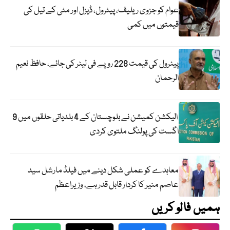
عوام کو جزوی ریلیف، پیٹرول، ڈیزل اور مٹی کے تیل کی
قیمتوں میں کمی
پیٹرول کی قیمت 228 روپے فی لیٹر کی جائے، حافظ نعیم
الرحمان
الیکشن کمیشن نے بلوچستان کے 4 بلدیاتی حلقوں میں 9
اگست کی پولنگ ملتوی کردی
معاہدے کو عملی شکل دینے میں فیلڈ مارشل سید
عاصم منیر کا کردار قابل قدر ہے، وزیراعظم
ہمیں فالو کریں