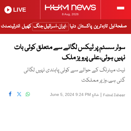
LIVE
8 Aug, 2026
صفحۂ اول
تازہ ترین
پاکستان
دنیا
ایران-اسرائیل جنگ
کھیل
انٹرٹینمنٹ
سولر سسٹم پر ٹیکس لگانے سے متعلق کوئی بات
نہیں ہوئی،علی پرویز ملک
نیٹ میٹرنگ کے حوالے سے کوئی پابندی نہیں لگائی
گئی ہے، وزیر مملکت
|
شائع
June 5, 2024 9:24 PM
Faisal Zaheer