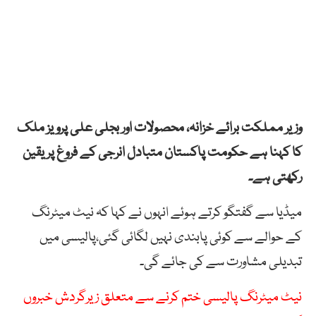
وزیر مملکت برائے خزانہ، محصولات اور بجلی علی پرویز ملک
کا کہنا ہے حکومت پاکستان متبادل انرجی کے فروغ پر یقین
رکھتی ہے۔
میڈیا سے گفتگو کرتے ہوئے انہوں نے کہا کہ نیٹ میٹرنگ
کے حوالے سے کوئی پابندی نہیں لگائی گئی،پالیسی میں
تبدیلی مشاورت سے کی جائے گی۔
نیٹ میٹرنگ پالیسی ختم کرنے سے متعلق زیرگردش خبروں