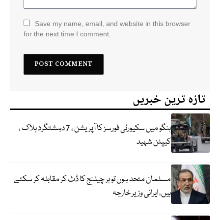
Save my name, email, and website in this browser
for the next time I comment.
تازہ ترین خبریں
ہنگو میں سکیورٹی فورسز کا آپریشن ، 7 دہشتگرد ہلاک ،
کیپٹن شہید
مسلمان متحد ہوں تو ہر چیلنج کا ڈٹ کر مقابلہ کر سکتے
ہیں، ایرانی وزیر خارجہ