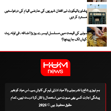
پشاور ہائیکورٹ نے افغان شہریوں کی عارضی قیام کی درخواستیں
مسترد کر دیں
سونے کی قیمت میں مسلسل تیسرے روز بڑا اضافہ ، فی تولہ ریٹ
کہاں تک جا پہنچا؟
ہم نیوز پر شائع یا نشر ہونے والا مواد ادارتی ٹیم کی کاوش ہے۔ اس مواد کو بغیر
پیشگی اجازت کسی بھی صورت میں استعمال یا نقل کرنا درست نہیں۔ تمام
حقوق محفوظ ہیں © 2026