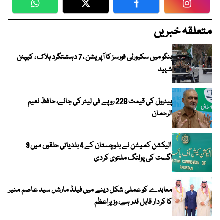
WhatsApp
Twitter
Facebook
Faceboo
متعلقہ خبریں
ہنگو میں سکیورٹی فورسز کا آپریشن ، 7 دہشتگرد ہلاک ، کیپٹن
شہید
پیٹرول کی قیمت 228 روپے فی لیٹر کی جائے، حافظ نعیم
الرحمان
الیکشن کمیشن نے بلوچستان کے 4 بلدیاتی حلقوں میں 9
اگست کی پولنگ ملتوی کردی
معاہدے کو عملی شکل دینے میں فیلڈ مارشل سید عاصم منیر
کا کردار قابل قدر ہے، وزیراعظم