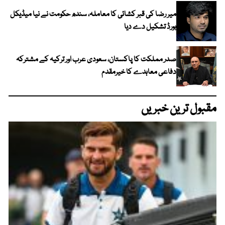
میر رضا کی قبر کشائی کا معاملہ، سندھ حکومت نے نیا میڈیکل
بورڈ تشکیل دے دیا
صدر مملکت کا پاکستان، سعودی عرب اور ترکیہ کے مشترکہ
دفاعی معاہدے کا خیرمقدم
مقبول ترین خبریں