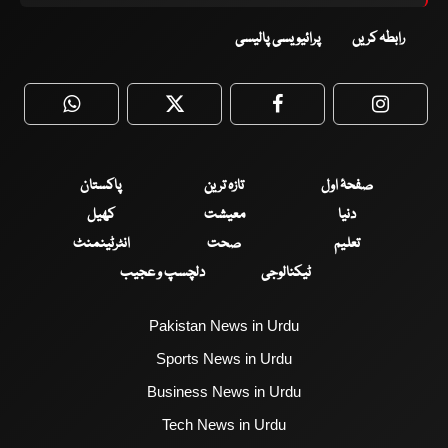
رابطہ کریں
پرائیویسی پالیسی
WhatsApp
Twitter
Facebook
Faceboo
صفحۂ اول
تازہ ترین
پاکستان
دنیا
معیشت
کھیل
تعلیم
صحت
انٹرٹینمنٹ
ٹیکنالوجی
دلچسپ و عجیب
Pakistan News in Urdu
Sports News in Urdu
Business News in Urdu
Tech News in Urdu