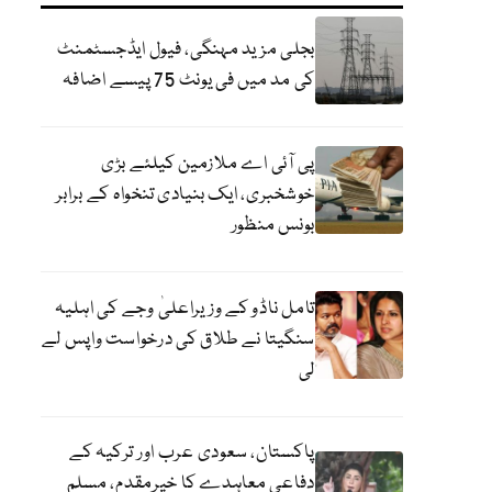
بجلی مزید مہنگی، فیول ایڈجسٹمنٹ
کی مد میں فی یونٹ 75 پیسے اضافہ
پی آئی اے ملازمین کیلئے بڑی
خوشخبری، ایک بنیادی تنخواہ کے برابر
بونس منظور
تامل ناڈو کے وزیراعلیٰ وجے کی اہلیہ
سنگیتا نے طلاق کی درخواست واپس لے
لی
پاکستان، سعودی عرب اور ترکیہ کے
دفاعی معاہدے کا خیرمقدم، مسلم