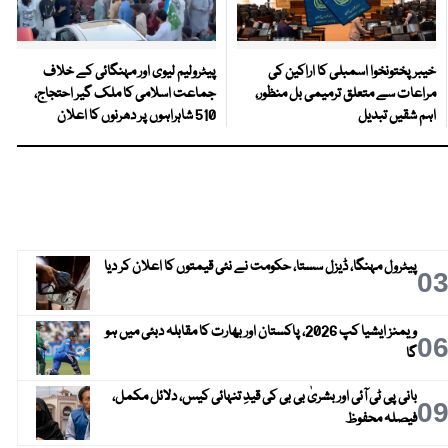
خیبرپختونخوا اسمبلی کا اراکین کی
پیٹرولیم لیوی اور مہنگائی کے خلاف
مراعات سے متعلق ترمیمی بل منظور،
جماعت اسلامی کا ملک گیر احتجاج،
اہم شقیں تبدیل
510 شاہراہوں پر دھرنوں کا اعلان
پیٹرول مہنگا، ڈیزل سستا، حکومت نے نئی قیمتوں کا اعلان کر دیا
0
ویمنز ایشیا کپ 2026، پاکستان اور بھارت کا مقابلہ دبئی میں ہو
0
گا
بانی پی ٹی آئی اور بشریٰ بی بی کی قیدِ تنہائی کیس، دلائل مکمل،
0
فیصلہ محفوظ