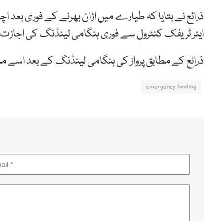
ذرائع نے بتایا کہ طیارے میں اڑان بھرنے کے فوری بعد 
ایئر ٹریفک کنٹرول سے فوری ہنگامی لینڈنگ کی اجاز
ذرائع کے مطابق پرواز کی ہنگامی لینڈنگ کے بعد اسے منس
emergency landing