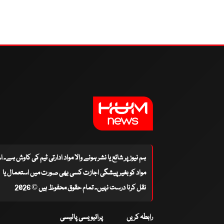
ہم نیوز پر شائع یا نشر ہونے والا مواد ادارتی ٹیم کی کاوش ہے۔ 
مواد کو بغیر پیشگی اجازت کسی بھی صورت میں استعمال یا
نقل کرنا درست نہیں۔ تمام حقوق محفوظ ہیں © 2026
رابطہ کریں
پرائیویسی پالیسی