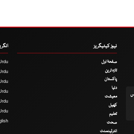
نیوز کیٹیگریز
انگر
صفحۂ اول
Urdu
تازہ ترین
Urdu
پاکستان
Urdu
دنیا
Urdu
اس
معیشت
Urdu
کھیل
Urdu
تعلیم
lish
صحت
انٹرٹینمنٹ