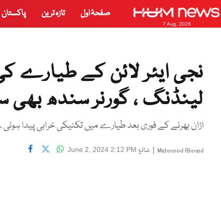
صفحۂ اول
تازہ ترین
پاکستان
7 Aug, 2026
نجی ایئر لائن کے طیارے کی
لینڈنگ ، گورنر سندھ بھی سو
اڑان بھرنے کے فوری بعد طیارے میں تکنیکی خرابی پیدا ہوئی ، ذ
|
شائع
June 2, 2024 2:12 PM
Mehmood Ahmed