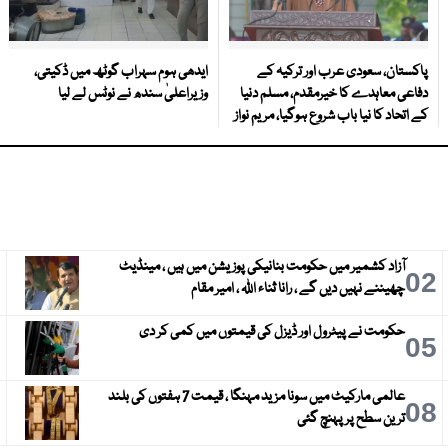
پاکستان، سعودی عرب اور ترکیہ کے
ایدھی ہوم سہراب گوٹھ میں ڈکیتی،
دفاعی معاہدے کا خیرمقدم، مسلم دنیا
وزیراعلیٰ سندھ نے نوٹس لے لیا
کے اتحاد کا نیا باب شروع ہوگیا، مریم نواز
آزاد کشمیر میں حکومت بنانیکی پوزیشن میں ہیں ، مینڈیٹ
3
02
چھیننے نہیں دیں گے ، رانا ثناء اللہ ، امیر مقام
حکومت نے پیٹرول اور ڈیزل کی قیمتوں میں کمی کر دی
6
05
عالمی مارکیٹ میں سونا مزید مہنگا ، قیمت 7 ہفتوں کی بلند
9
08
ترین سطح پر پہنچ گئی