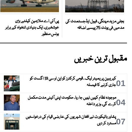
پی آئی اے ملازمین کیلئے بڑی
بجلی مزید مہنگی، فیول ایڈجسٹمنٹ کی
خوشخبری، ایک بنیادی تنخواہ کے برابر
مد میں فی یونٹ 75 پیسے اضافہ
بونس منظور
مقبول ترین خبریں
کیریبین پریمیئر لیگ ، قومی کرکٹرز کو این او سی 19 اگست کو
01
جاری کرنے کا فیصلہ
موجودہ نظام کہیں نہیں جا رہا، حکومت اپنی آئینی مدت مکمل
04
کرے گی، وزیر داخلہ
پشاور ہائیکورٹ نے افغان شہریوں کی عارضی قیام کی درخواستیں
07
مسترد کر دیں