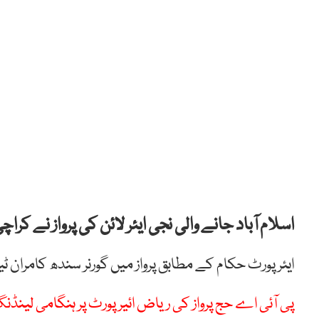
اسلام آباد جانے والی نجی ایئر لائن کی پرواز نے کر
ایئر پورٹ حکام کے مطابق پرواز میں گورنر سندھ کامران ٹیسوری فیم
پی آئی اے حج پرواز کی ریاض ائیرپورٹ پر ہنگامی لینڈن