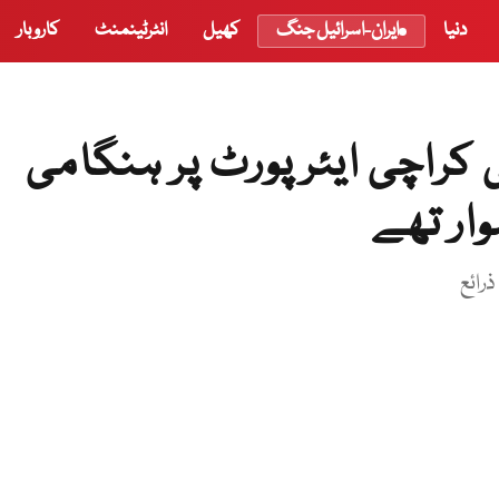
دنیا
ایران-اسرائیل جنگ
کھیل
انٹرٹینمنٹ
کاروبار
 کراچی ایئرپورٹ پر ہنگامی
ار تھے
رائع