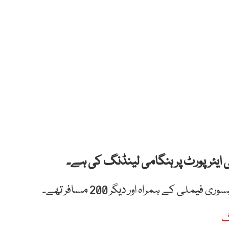
اچی ایئرپورٹ پر ہنگامی لینڈنگ کی ہے۔
لی کے ہمراہ اور دیگر 200 مسافر تھے۔
گ