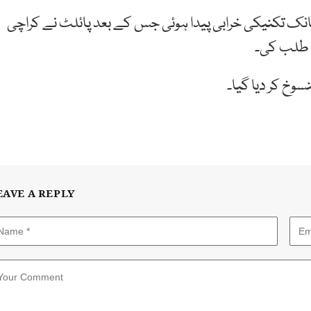
اچانک تکنیکی خرابی پیدا ہوئی جس کے بعد پائلٹ نے کراچی
ت طلب کی۔
وخ کر دیا گیا۔
EAVE A REPLY