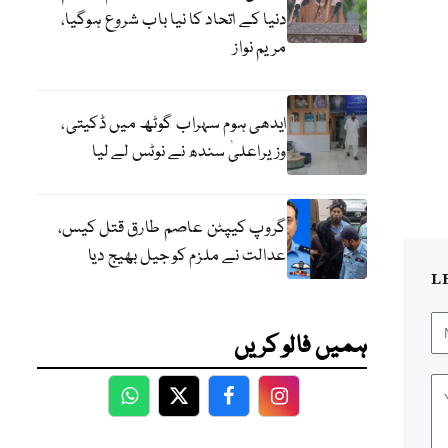
دنیا کے اتحاد کا نیا باب شروع ہوگیا،
مریم نواز
ایدھی ہوم سہراب گوٹھ میں ڈکیتی،
وزیراعلیٰ سندھ نے نوٹس لے لیا
گروپ کیپٹن عاصم طارق قتل کیس،
عدالت نے ملزم کو جیل بھیج دیا
L
ہمیں فالو کریں
WhatsApp
Twitter
Facebook
Facebook