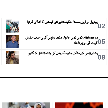
پیٹرول اور ڈیزل سستا، حکومت نے نئی قیمتوں کا اعلان کر دیا
3
02
موجودہ نظام کہیں نہیں جا رہا، حکومت اپنی آئینی مدت مکمل
6
05
کرے گی، وزیر داخلہ
پشاور زلمی کے مالک جاوید آفریدی کی والدہ انتقال کر گئیں
9
08