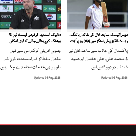
مائیک اسمتھ کو قومی ٹیسٹ ٹیم کا
دوسرا ٹیسٹ، ساجد خان کی شاندار بالنگ،
بیٹنگ کوچ بنائے جانے کا قوی امکان
ویسٹ انڈیز پہلی اننگز میں 344 رنز پر آؤٹ
جنوبی افریقی کرکٹر اس سے قبل
پاکستان کی جانب سے ساجد خان نے
ملتان سلطانز کے اسسٹنٹ کوچ کے
4، محمد علی، علی عثمان اور عبید
طور پر بھی خدمات انجام دے چکے ہیں
شاہ نے دو دو وکٹیں لیں
Updated 03 Aug, 2026
Updated 03 Aug, 2026