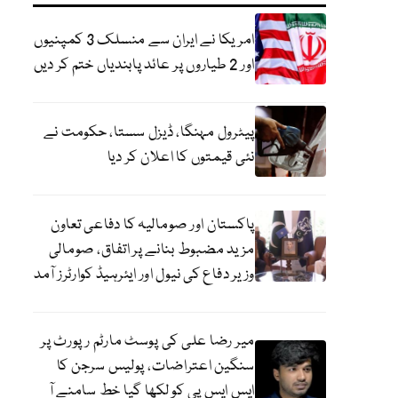
امریکا نے ایران سے منسلک 3 کمپنیوں
اور 2 طیاروں پر عائد پابندیاں ختم کر دیں
پیٹرول مہنگا، ڈیزل سستا، حکومت نے
نئی قیمتوں کا اعلان کر دیا
پاکستان اور صومالیہ کا دفاعی تعاون
مزید مضبوط بنانے پر اتفاق، صومالی
وزیر دفاع کی نیول اور ایئرہیڈ کوارٹرز آمد
میر رضا علی کی پوسٹ مارٹم رپورٹ پر
سنگین اعتراضات، پولیس سرجن کا
ایس ایس پی کو لکھا گیا خط سامنے آ