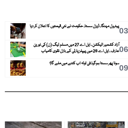
پیٹرول مہنگا، ڈیزل سستا، حکومت نے نئی قیمتوں کا اعلان کر دیا
0
آزاد کشمیر الیکشن ، ایل اے 27 میں مسلم لیگ (ن) کی نورین
0
عارف ، ایل اے 28 میں پیپلز پارٹی کے بازل نقوی کامیاب
سونا پھر سستا ہوگیا،فی تولہ اب کتنے میں ملے گا؟
0