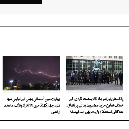
پاکستان اور امریکا کا دہشت گردی کے
بھارت میں آسمانی بجلی نے تباہی مچا
خلاف تعاون مزید مضبوط بنانے پر اتفاق،
دی، جھارکھنڈ میں 14 افراد ہلاک، متعدد
علاقائی استحکام بارے بھی اہم فیصلہ
زخمی