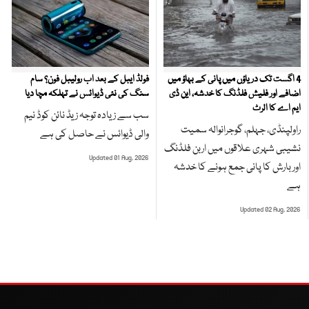
4 اگست تک دریاؤں میں پانی کے بہاؤ میں
فولڈ ایبل کے بعد اب رولیبل فون؟ سام
اضافے اور فلیش فلڈنگ کا خدشہ، این ڈی
سنگ کی نئی ڈیوائس نے تہلکہ مچا دیا
ایم اے کا الرٹ
سب سے زیادہ توجہ زیڈ نائن کوڈ نیم
راولپنڈی، جہلم، گوجرانوالہ سمیت
والی ڈیوائس نے حاصل کی ہے
نشیبی شہری علاقوں میں اربن فلڈنگ
Updated 01 Aug, 2026
اور بارش کا پانی جمع ہونے کا خدشہ
ہے
Updated 02 Aug, 2026