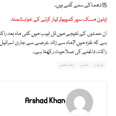
15دھماکے سنے گئے ہیں۔
ایلون مسک سپر کمپیوٹر تیار کرنے کے خواہشمند
ان حملوں کے نتیجے میں تل ابیب میں کئی ماہ بعد راک
ہے کہ غزہ میں 7ماہ سے زائد عرصے سے جاری
راکٹ داغنے کی صلاحیت رکھتا ہے۔
تل ایبب
حماس
راکٹ حملے
Arshad Khan