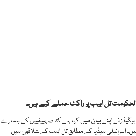
لحکومت تل ابیب پر راکٹ حملے کیے ہیں۔
گیڈز نے اپنے بیان میں کہا ہے کہ صہیونیوں کے ہمارے
ں۔ اسرائیلی میڈیا کے مطابق تل ابیب کے علاقوں میں