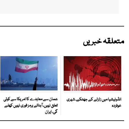
متعلقہ خبریں
عمان سے معاہدے کا امریکا سے کوئی
انڈونیشیا میں زلزلے کے جھٹکے، شہری
تعلق نہیں، آبنائے ہرمز فوری نہیں کھلے
خوفزدہ
گی، ایران