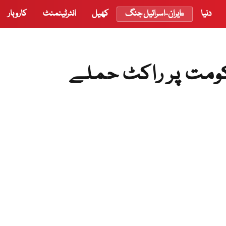
دنیا
ایران-اسرائیل جنگ
کھیل
انٹرٹینمنٹ
کاروبار
کومت پر راکٹ حملے