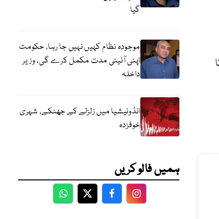
گیا
موجودہ نظام کہیں نہیں جا رہا، حکومت
اپنی آئینی مدت مکمل کرے گی، وزیر
داخلہ
انڈونیشیا میں زلزلے کے جھٹکے، شہری
خوفزدہ
ہمیں فالو کریں
WhatsApp
Twitter
Facebook
Facebook