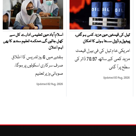
تیل کی قیمتوں میں مزید کمی ہو گئی،
اسلام آباد میں تعلیمی ادارے کل سے
پیٹرول و ڈیزل سستا ہونے کا امکان
کھل جائیں گے، محکمہ تعلیم سندھ کا بھی
اہم اعلان
امریکی خام تیل کی فی بیرل قیمت
ہفتے میں 6 روز تدریس کا اطلاق
مزید کمی کے ساتھ 78.97 ڈالر کی
صرف سرکاری اسکولوں پر ہوگا،
سطح پر آ گئی
صوبائی وزیر تعلیم
Updated 03 Aug, 2026
Updated 02 Aug, 2026