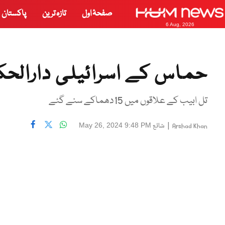
صفحۂ اول
تازہ ترین
پاکستان
6 Aug, 2026
حماس کے اسرائیلی دارالح
تل ابیب کے علاقوں میں 15دھماکے سنے گئے
|
شائع
May 26, 2024 9:48 PM
Arshad Khan