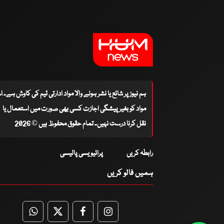
ہم نیوز پر شائع یا نشر ہونے والا مواد ادارتی ٹیم کی کاوش ہے۔ 
مواد کو بغیر پیشگی اجازت کسی بھی صورت میں استعمال یا
نقل کرنا درست نہیں۔ تمام حقوق محفوظ ہیں © 2026
رابطہ کریں
پرائیویسی پالیسی
ہمیں فالو کریں
WhatsApp
Twitter
Facebook
Facebook