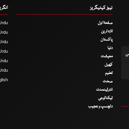
نیوز کیٹیگریز
انگر
صفحۂ اول
Urdu
تازہ ترین
Urdu
پاکستان
Urdu
دنیا
Urdu
اس
معیشت
Urdu
کھیل
Urdu
تعلیم
lish
صحت
انٹرٹینمنٹ
ٹیکنالوجی
دلچسپ و عجیب