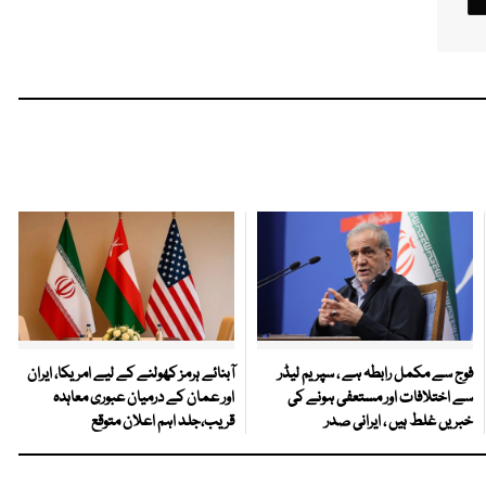
فوج سے مکمل رابطہ ہے ، سپریم لیڈر
آبنائے ہرمز کھولنے کے لیے امریکا، ایران
سے اختلافات اور مستعفی ہونے کی
اور عمان کے درمیان عبوری معاہدہ
خبریں غلط ہیں ، ایرانی صدر
قریب،جلد اہم اعلان متوقع