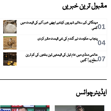
مقبول ترین خبریں
مہنگائی کے ستائے شہریوں کیلئے اچھی خبر، آٹے کی قیمت میں
01
کمی
پنجاب حکومت نے گندم کی نئی قیمت مقرر کردی
04
عالمی منڈی میں خام تیل کی قیمتیں تین ہفتوں کی کم ترین
07
سطح پر آ گئیں
ایڈیٹرچوائس