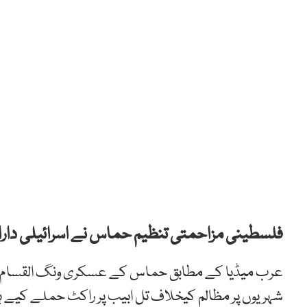
فلسطینی مزاحمتی تنظیم حماس نے اسرائیلی دارا
عرب میڈیا کے مطابق حماس کے عسکری ونگ القسام بر
شہریوں پر مظالم کیخلاف تل ابیب پر راکٹ حملے کیے ہی