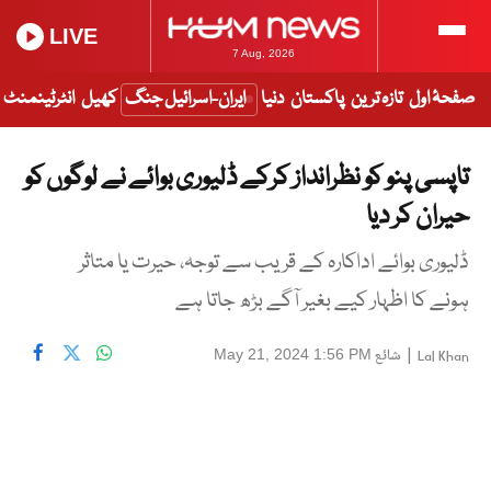
LIVE
7 Aug, 2026
صفحۂ اول
تازہ ترین
پاکستان
دنیا
ایران-اسرائیل جنگ
کھیل
انٹرٹینمنٹ
تاپسی پنو کو نظرانداز کرکے ڈلیوری بوائے نے لوگوں کو
حیران کر دیا
ڈلیوری بوائے اداکارہ کے قریب سے توجہ، حیرت یا متاثر
ہونے کا اظہار کیے بغیر آگے بڑھ جاتا ہے
|
شائع
May 21, 2024 1:56 PM
Lal Khan