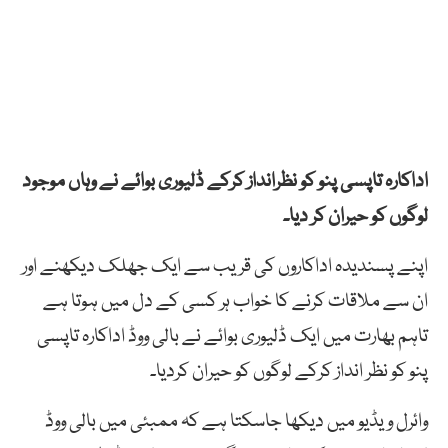
اداکارہ تاپسی پنو کو نظرانداز کرکے ڈلیوری بوائے نے وہاں موجود
لوگوں کو حیران کر دیا۔
اپنے پسندیدہ اداکاروں کی قریب سے ایک جھلک دیکھنے اور
ان سے ملاقات کرنے کا خواب ہر کسی کے دل میں ہوتا ہے
تاہم بھارت میں ایک ڈلیوری بوائے نے بالی ووڈ اداکارہ تاپسی
پنو کو نظر انداز کرکے لوگوں کو حیران کردیا۔
وائرل ویڈیو میں دیکھا جاسکتا ہے کہ ممبئی میں بالی ووڈ