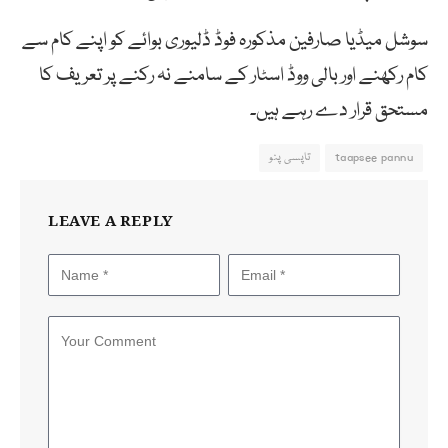
سوشل میڈیا صارفین مذکورہ فوڈ ڈلیوری بوائے کو اپنے کام سے
کام رکھنے اور بالی ووڈ اسٹار کے سامنے نہ رکنے پر تعریف کا
مستحق قرار دے رہے ہیں۔
taapsee pannu
تاپسی پنو
LEAVE A REPLY