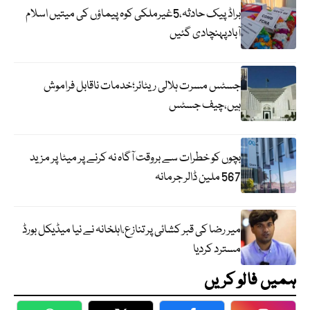
براڈ پیک حادثہ،5غیرملکی کوہ پیماؤں کی میتیں اسلام
آبادپہنچادی گئیں
جسٹس مسرت ہلالی ریٹائر؛خدمات ناقابل فراموش
ہیں،چیف جسٹس
بچوں کو خطرات سے بروقت آگاہ نہ کرنے پر میٹا پر مزید
567 ملین ڈالر جرمانہ
میر رضا کی قبر کشائی پر تنازع،اہلخانہ نے نیا میڈیکل بورڈ
مسترد کردیا
ہمیں فالو کریں