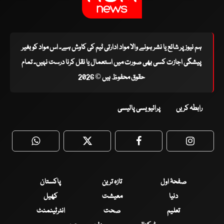
ہم نیوز پر شائع یا نشر ہونے والا مواد ادارتی ٹیم کی کاوش ہے۔ اس مواد کو بغیر
پیشگی اجازت کسی بھی صورت میں استعمال یا نقل کرنا درست نہیں۔ تمام
حقوق محفوظ ہیں © 2026
رابطہ کریں
پرائیویسی پالیسی
WhatsApp
Twitter
Facebook
Faceboo
صفحۂ اول
تازہ ترین
پاکستان
دنیا
معیشت
کھیل
تعلیم
صحت
انٹرٹینمنٹ