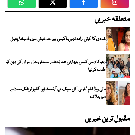
WhatsApp
Twitter
Facebook
Faceboo
متعلقہ خبریں
شادی کا کوئی ارادہ نہیں، اکیلی بے حد خوش ہوں، امیشا پٹیل
دھوکا دہی کیس ، بھارتی عدالت نے سلمان خان اور ان کی بہن کو
طلب کر لیا
ہالی ووڈ فلم ’باربی‘ کی میک اپ آرٹسٹ ایوا گلیز ٹریفک حادثے
میں ہلاک
مقبول ترین خبریں