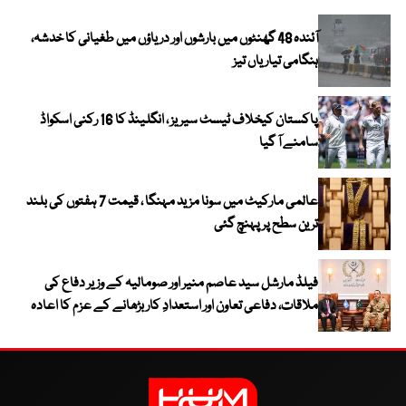
آئندہ 48 گھنٹوں میں بارشوں اور دریاؤں میں طغیانی کا خدشہ،
ہنگامی تیاریاں تیز
پاکستان کیخلاف ٹیسٹ سیریز ، انگلینڈ کا 16 رکنی اسکواڈ
سامنے آ گیا
عالمی مارکیٹ میں سونا مزید مہنگا ، قیمت 7 ہفتوں کی بلند
ترین سطح پر پہنچ گئی
فیلڈ مارشل سید عاصم منیر اور صومالیہ کے وزیر دفاع کی
ملاقات، دفاعی تعاون اور استعدادِ کار بڑھانے کے عزم کا اعادہ