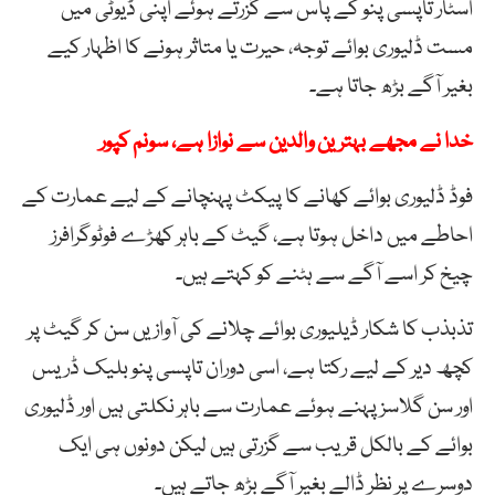
اسٹار تاپسی پنو کے پاس سے گزرتے ہوئے اپنی ڈیوٹی میں
مست ڈلیوری بوائے توجہ، حیرت یا متاثر ہونے کا اظہار کیے
بغیر آگے بڑھ جاتا ہے۔
خدا نے مجھے بہترین والدین سے نوازا ہے، سونم کپور
فوڈ ڈلیوری بوائے کھانے کا پیکٹ پہنچانے کے لیے عمارت کے
احاطے میں داخل ہوتا ہے، گیٹ کے باہر کھڑے فوٹوگرافرز
چیخ کر اسے آگے سے ہٹنے کو کہتے ہیں۔
تذبذب کا شکار ڈیلیوری بوائے چلانے کی آوازیں سن کر گیٹ پر
کچھ دیر کے لیے رکتا ہے، اسی دوران تاپسی پنو بلیک ڈریس
اور سن گلاسز پہنے ہوئے عمارت سے باہر نکلتی ہیں اور ڈلیوری
بوائے کے بالکل قریب سے گزرتی ہیں لیکن دونوں ہی ایک
دوسرے پر نظر ڈالے بغیر آگے بڑھ جاتے ہیں۔