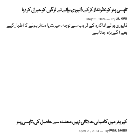
تاپسی پنو کو نظرانداز کرکے ڈلیوری بوائے نے لوگوں کو حیران کر دیا
May 21, 2024
By
LAL KHAN
ڈلیوری بوائے اداکارہ کے قریب سے توجہ، حیرت یا متاثر ہونے کا اظہار کیے
بغیر آگے بڑھ جاتا ہے
کیریئر میں کامیابی حادثاتی نہیں محنت سے حاصل کی، تاپسی پنو
April 29, 2024
By
FAISAL ZAHEER