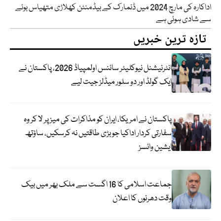
اداکارہ کی مارچ 2024 میں ڈنمارک کے بیڈمنٹن کھلاڑی متھیاس بوئے
سے شادی ہوئی ہے
تازہ ترین خبریں
انٹرنیشنل نیوکلیئر سائنس اولمپیاڈ 2026، پاکستان نے
ایک گولڈ اور دو سلور میڈلز جیت لیے
پاکستان نے امریکا، ایران کو مذاکرات کی میز پر لا کر وہ
سفارتی کردار اداکیا جو بڑی طاقتیں نہ کرسکیں، ساؤتھ
ایشین وائسز
جماعت اسلامی کا 16 اگست سے ملک بھر میں بیک
وقت دھرنوں کا اعلان