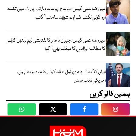
میر رضا علی کیس: دوسری پوسٹ مارٹم رپورٹ میں تشدد
اور گولی لگنے کے اہم شواہد سامنے آگئے
میر رضا علی کیس، جبران ناصر کا تفتیشی ٹیم تبدیل کرنے
کا مطالبہ، والدین کا موقف بھی آ گیا
ایران کا آبنائے ہرمز پر ٹول عائد کرنے کا منصوبہ نہیں،
امریکی نائب صدر
ہمیں فالو کریں
WhatsApp
Twitter
Facebook
Faceboo