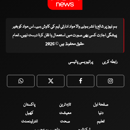
ہم نیوز پر شائع یا نشر ہونے والا مواد ادارتی ٹیم کی کاوش ہے۔ اس مواد کو بغیر
پیشگی اجازت کسی بھی صورت میں استعمال یا نقل کرنا درست نہیں۔ تمام
حقوق محفوظ ہیں © 2026
رابطہ کریں
پرائیویسی پالیسی
WhatsApp
Twitter
Facebook
Faceboo
صفحۂ اول
تازہ ترین
پاکستان
دنیا
معیشت
کھیل
تعلیم
صحت
انٹرٹینمنٹ
ٹیکنالوجی
دلچسپ و عجیب