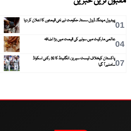
مقبول ترین خبریں
پیٹرول مہنگا، ڈیزل سستا، حکومت نے نئی قیمتوں کا اعلان کر دیا
01
عالمی مارکیٹ میں سونے کی قیمت میں بڑا اضافہ
04
پاکستان کیخلاف ٹیسٹ سیریز ، انگلینڈ کا 16 رکنی اسکواڈ
07
سامنے آ گیا