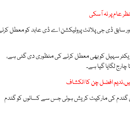
ر عام پر نہ آسکی
ر سابق ڈی جی پلانٹ پروٹیکشن اے ڈی عابد کو معطل کرنے
ائریکٹر سہیل کو بھی معطل کرنے کی منظوری دی گئی ہے،
 چارج لگایا گیا ہے۔
یں،ندیم افضل چن کا انکشاف
 گندم کی مارکیٹ کریش ہوئی جس سے کسانوں کو گندم