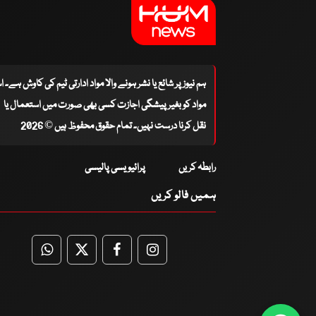
ہم نیوز پر شائع یا نشر ہونے والا مواد ادارتی ٹیم کی کاوش ہے۔ 
مواد کو بغیر پیشگی اجازت کسی بھی صورت میں استعمال یا
نقل کرنا درست نہیں۔ تمام حقوق محفوظ ہیں © 2026
رابطہ کریں
پرائیویسی پالیسی
ہمیں فالو کریں
WhatsApp
Twitter
Facebook
Facebook