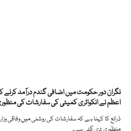
نگران دور حکومت میں اضافی گندم درآمد کرنے کے ا
اعظم نے انکوائری کمیٹی کی سفارشات کی منظو
منظوری دی گئی ہے۔