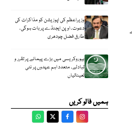
وزیراعظم کی اپوزیشن کو مذاکرات کی
دعوت، اوپن ایجنڈے پر بات ہوگی،
طارق فضل چودھری
بیوروکریسی میں بڑے پیمانے پر تقرر و
تبادلے، متعدد اہم عہدوں پر نئی
تعیناتیاں
ہمیں فالو کریں
WhatsApp
Twitter
Facebook
Facebook