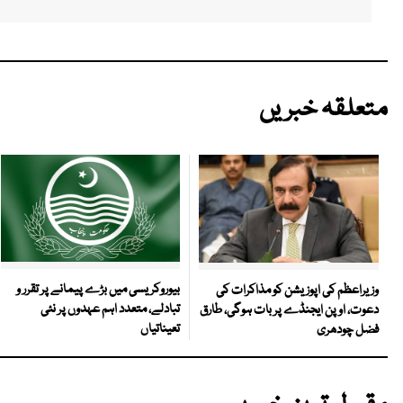
متعلقہ خبریں
بیوروکریسی میں بڑے پیمانے پر تقرر و
وزیراعظم کی اپوزیشن کو مذاکرات کی
تبادلے، متعدد اہم عہدوں پر نئی
دعوت، اوپن ایجنڈے پر بات ہوگی، طارق
تعیناتیاں
فضل چودھری