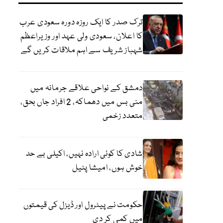
ترک صدر کا ایک روزہ دورہ سعودی عرب
کا اعلان، سعودی ولی عہد اور وزیراعظم
شہباز شریف سے اہم ملاقات کریں گے
دمشق کے نواحی علاقے جرمانہ میں
منی بس میں دھماکہ، 2 افراد جاں بحق،
متعدد زخمی
شادی کا کوئی ارادہ نہیں، اکیلی بے حد
خوش ہوں، امیشا پٹیل
حکومت نے پیٹرول اور ڈیزل کی قیمتوں
میں کمی کر دی