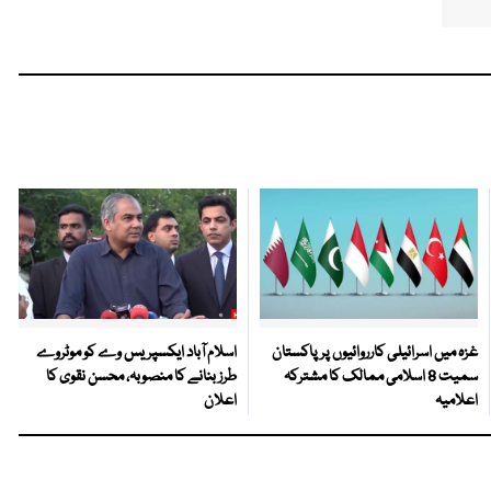
غزہ میں اسرائیلی کارروائیوں پر پاکستان
اسلام آباد ایکسپریس وے کو موٹروے
سمیت 8 اسلامی ممالک کا مشترکہ
طرز بنانے کا منصوبہ، محسن نقوی کا
اعلامیہ
اعلان