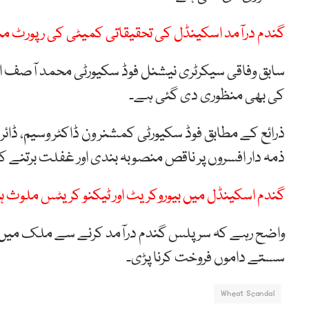
گندم درآمد اسکینڈل کی تحقیقاتی کمیٹی کی رپورٹ منظ
سابق وفاقی سیکرٹری نیشنل فوڈ سکیورٹی محمد آصف او
کی بھی منظوری دی گئی ہے۔
ذرائع کے مطابق فوڈ سکیورٹی کمشنر ون ڈاکٹر وسیم، ڈ
ذمہ دار افسروں پر ناقص منصوبہ بندی اور غفلت برتنے کا
گندم اسکینڈل میں بیوروکریٹ اور ٹیکنو کریٹس ملوث ہ
واضح رہے کہ سرپلس گندم درآمد کرنے سے ملک میں
سستے داموں فروخت کرنا پڑی۔
Wheat Scandal