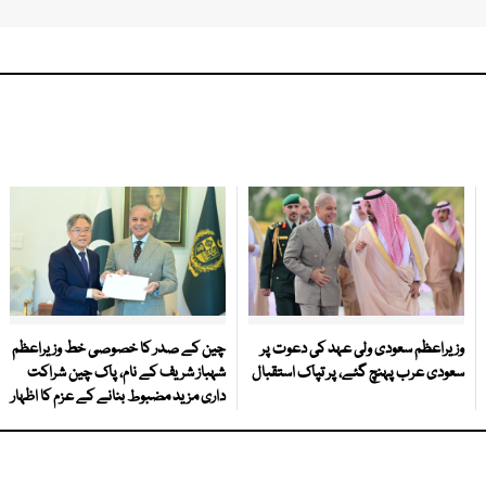
وزیراعظم سعودی ولی عہد کی دعوت پر
چین کے صدر کا خصوصی خط وزیراعظم
سعودی عرب پہنچ گئے، پر تپاک استقبال
شہباز شریف کے نام، پاک چین شراکت
داری مزید مضبوط بنانے کے عزم کا اظہار