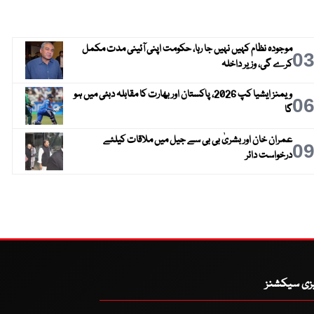
موجودہ نظام کہیں نہیں جا رہا، حکومت اپنی آئینی مدت مکمل
0
کرے گی، وزیر داخلہ
ویمنز ایشیا کپ 2026، پاکستان اور بھارت کا مقابلہ دبئی میں ہو
0
گا
عمران خان اور بشریٰ بی بی سے جیل میں ملاقات کیلئے
0
درخواست دائر
یزی سیکشنز