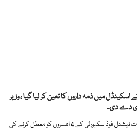
سکینڈل میں ذمہ داروں کا تعین کر لیا گیا ، وزیر
ری دے دی۔
ذرائع کا کہنا ہے کہ سفارشات کی روشنی میں وفاقی وزارت نیشنل فوڈ سکیورٹی کے 4 افسروں کو معطل کرنے کی