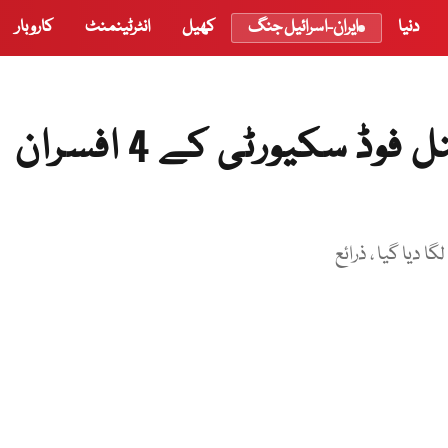
دنیا
ایران-اسرائیل جنگ
کھیل
انٹرٹینمنٹ
کاروبار
گندم اسکینڈل ، وزارت نیشنل فوڈ سکیورٹی کے 4 افسران
 دیا گیا ، ذرائع