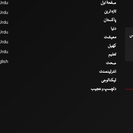
صفحۂ اول
Urdu
تازہ ترین
Urdu
پاکستان
Urdu
دنیا
Urdu
اس
معیشت
Urdu
کھیل
Urdu
تعلیم
lish
صحت
انٹرٹینمنٹ
ٹیکنالوجی
دلچسپ و عجیب