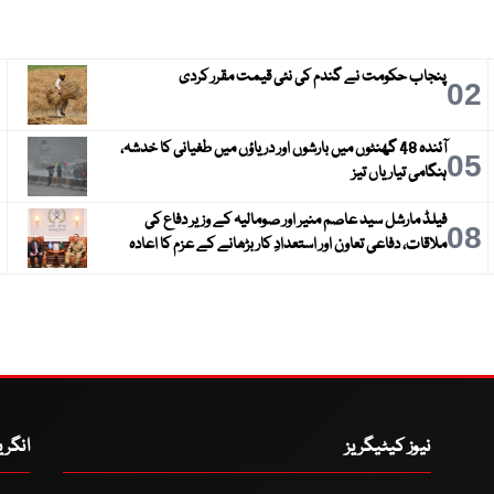
پنجاب حکومت نے گندم کی نئی قیمت مقرر کردی
3
02
آئندہ 48 گھنٹوں میں بارشوں اور دریاؤں میں طغیانی کا خدشہ،
6
05
ہنگامی تیاریاں تیز
فیلڈ مارشل سید عاصم منیر اور صومالیہ کے وزیر دفاع کی
9
08
ملاقات، دفاعی تعاون اور استعدادِ کار بڑھانے کے عزم کا اعادہ
نیوز کیٹیگریز
انگر