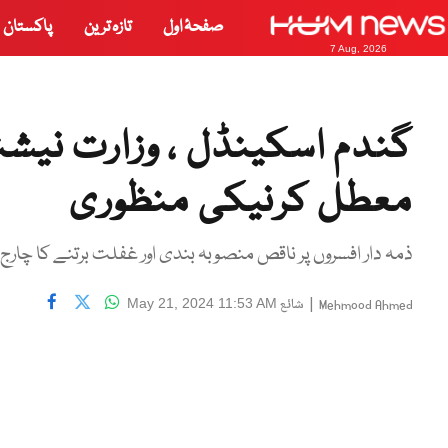
صفحۂ اول
تازہ ترین
پاکستان
7 Aug, 2026
معطل کرنیکی منظوری
ذمہ دار افسروں پر ناقص منصوبہ بندی اور غفلت برتنے کا چارج لگا
|
شائع
May 21, 2024 11:53 AM
Mehmood Ahmed