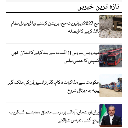
تازہ ترین خبریں
حج 2027: پرائیویٹ حج آپریشن کیلئے نیا ڈیجیٹل نظام
نافذ کرنے کا فیصلہ
میٹرو بس سروس 11 اگست سے بند کرنے کا اعلان، نجی
کمپنی کا حتمی نوٹس
حکومت سے مذاکرات ناکام، گڈز ٹرانسپورٹرز کی ملک گیر
پہیہ جام ہڑتال شروع
ایران اور عمان آبنائے ہرمز سے متعلق معاہدے کے قریب
پہنچ گئے، عباس عراقچی