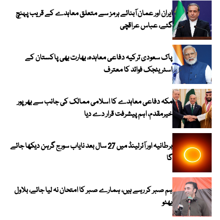
ایران اور عمان آبنائے ہرمز سے متعلق معاہدے کے قریب پہنچ
گئے، عباس عراقچی
پاک سعودی ترکیہ دفاعی معاہدہ، بھارت بھی پاکستان کے
اسٹریٹجک فوائد کا معترف
مکہ دفاعی معاہدے کا اسلامی ممالک کی جانب سے بھرپور
خیرمقدم، اہم پیشرفت قرار دے دیا
برطانیہ اور آئرلینڈ میں 27 سال بعد نایاب سورج گرہن دیکھا جائے
گا
ہم صبر کر رہے ہیں، ہمارے صبر کا امتحان نہ لیا جائے، بلاول
بھٹو