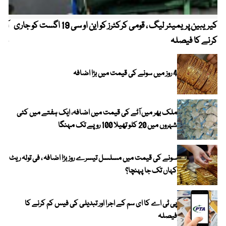
کیریبین پریمیئر لیگ ، قومی کرکٹرز کو این او سی 19 اگست کو جاری
آز
کرنے کا فیصلہ
چھی
4 روز میں سونے کی قیمت میں بڑا اضافہ
ملک بھر میں آٹے کی قیمت میں اضافہ، ایک ہفتے میں کئی
شہروں میں 20 کلو تھیلا 100 روپے تک مہنگا
سونے کی قیمت میں مسلسل تیسرے روز بڑا اضافہ ، فی تولہ ریٹ
کہاں تک جا پہنچا؟
پی ٹی اے کا ای سم کے اجرا اور تبدیلی کی فیس کم کرنے کا
فیصلہ