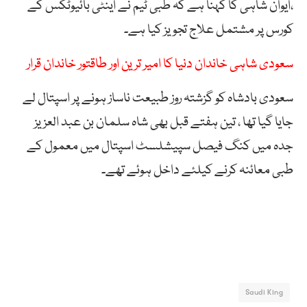
،ایوان شاہی کا کہنا ہے کہ طبی ٹیم نے اینٹی بائیوٹکس کے
کورس پر مشتمل علاج تجویز کیا ہے۔
سعودی شاہی خاندان دنیا کا امیر ترین اور طاقتور خاندان قرار
سعودی بادشاہ کو گزشتہ روز طبیعت ناساز ہونے پر اسپتال لے
جایا گیا تھا ، تین ہفتے قبل بھی شاہ سلمان بن عبد العزیز
جدہ میں کنگ فیصل سپیشلسٹ اسپتال میں معمول کے
طبی معائنہ کرنے کیلئے داخل ہوئے تھے۔
Saudi King