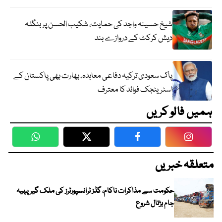
شیخ حسینہ واجد کی حمایت، شکیب الحسن پر بنگلہ
دیش کرکٹ کے دروازے بند
پاک سعودی ترکیہ دفاعی معاہدہ، بھارت بھی پاکستان کے
اسٹریٹجک فوائد کا معترف
ہمیں فالو کریں
WhatsApp
Twitter
Facebook
Faceboo
متعلقہ خبریں
حکومت سے مذاکرات ناکام، گڈز ٹرانسپورٹرز کی ملک گیر پہیہ
جام ہڑتال شروع