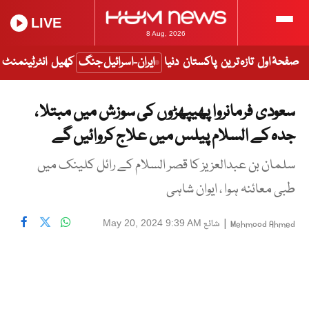
LIVE
8 Aug, 2026
صفحۂ اول
تازہ ترین
پاکستان
دنیا
ایران-اسرائیل جنگ
کھیل
انٹرٹینمنٹ
سعودی فرمانروا پھیپھڑوں کی سوزش میں مبتلا ،
جدہ کے السلام پیلس میں علاج کروائیں گے
سلمان بن عبدالعزیز کا قصر السلام کے رائل کلینک میں
طبی معائنہ ہوا ، ایوان شاہی
|
شائع
May 20, 2024 9:39 AM
Mehmood Ahmed