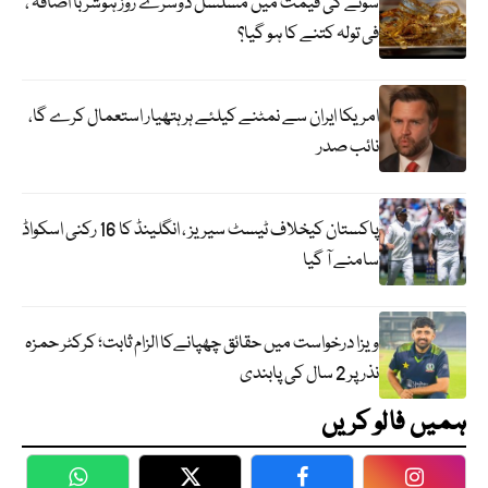
سونے کی قیمت میں مسلسل دوسرے روز ہوشربا اضافہ ،
فی تولہ کتنے کا ہو گیا؟
امریکا ایران سے نمٹنے کیلئے ہر ہتھیار استعمال کرے گا،
نائب صدر
پاکستان کیخلاف ٹیسٹ سیریز ، انگلینڈ کا 16 رکنی اسکواڈ
سامنے آ گیا
ویزا درخواست میں حقائق چھپانےکا الزام ثابت؛ کرکٹر حمزہ
نذر پر 2 سال کی پابندی
ہمیں فالو کریں