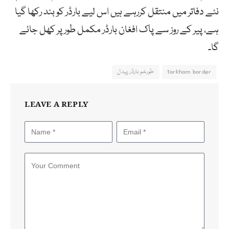
نئے دفاتر میں منتقل کررہے ہیں اس لیے بارڈر کو بند رکھا گیا
ہے، پیر کے روز سے پاک افغان بارڈر مکمل طور پر کھل جائے
گا۔
torkham border
طورخم بارڈر پیدل
LEAVE A REPLY