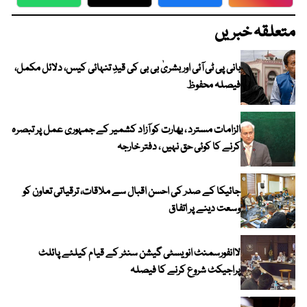
WhatsApp
Twitter
Facebook
Faceboo
متعلقہ خبریں
بانی پی ٹی آئی اور بشریٰ بی بی کی قیدِ تنہائی کیس، دلائل مکمل،
فیصلہ محفوظ
الزامات مسترد ، بھارت کو آزاد کشمیر کے جمہوری عمل پر تبصرہ
کرنے کا کوئی حق نہیں ، دفتر خارجہ
جائیکا کے صدر کی احسن اقبال سے ملاقات، ترقیاتی تعاون کو
وسعت دینے پر اتفاق
لاانفورسمنٹ انویسٹی گیشن سنٹر کے قیام کیلئے پائلٹ
پراجیکٹ شروع کرنے کا فیصلہ