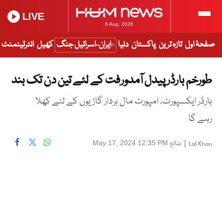
LIVE
6 Aug, 2026
صفحۂ اول
تازہ ترین
پاکستان
دنیا
ایران-اسرائیل جنگ
کھیل
انٹرٹینمنٹ
طورخم بارڈر پیدل آمدورفت کے لئے تین دن تک بند
بارڈر ایکسپورٹ، امپورٹ مال بردار گاڑیوں کے لئے کھلا
رہے گا
|
شائع
May 17, 2024 12:35 PM
Lal Khan