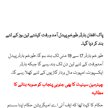
پاک افغان بارڈر طورخم پیدل آمد و رفت کیلئے تین روز کے لئے
بند کر دیا گیا۔
طور خم بارڈر 17 سے 19 مئی تک بند ہو گا، طورخم بارڈر پیدل
آمدورفت کے لئے تین دن تک بند رہے گا جبکہ بارڈر
ایکسپورٹ، امپورٹ مال بردار گاڑیوں کے لئے کھلا رہے گا۔
چیئرمین سینیٹ کا بھی جنوبی پنجاب کو صوبہ بنانے کا
مطالبہ
حکام کا کہنا تھا کہ ایف آئی اے امیگریشن حکام اپنا سسٹم