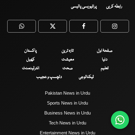
رابطہ کریں
پرائیویسی پالیسی
WhatsApp
Twitter
Facebook
Faceboo
صفحۂ اول
تازہ ترین
پاکستان
دنیا
معیشت
کھیل
تعلیم
صحت
انٹرٹینمنٹ
ٹیکنالوجی
دلچسپ و عجیب
Pakistan News in Urdu
Sports News in Urdu
Business News in Urdu
Tech News in Urdu
Entertainment News in Urdu