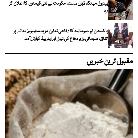
پیٹرول مہنگا، ڈیزل سستا، حکومت نے نئی قیمتوں کا اعلان کر
دیا
پاکستان اور صومالیہ کا دفاعی تعاون مزید مضبوط بنانے پر
اتفاق، صومالی وزیر دفاع کی نیول اور ایئرہیڈ کوارٹرز آمد
مقبول ترین خبریں