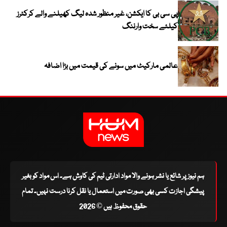
پی سی بی کا ایکشن، غیر منظور شدہ لیگ کھیلنے والے کرکٹرز
کیلئے سخت وارننگ
عالمی مارکیٹ میں سونے کی قیمت میں بڑا اضافہ
ہم نیوز پر شائع یا نشر ہونے والا مواد ادارتی ٹیم کی کاوش ہے۔ اس مواد کو بغیر
پیشگی اجازت کسی بھی صورت میں استعمال یا نقل کرنا درست نہیں۔ تمام
حقوق محفوظ ہیں © 2026