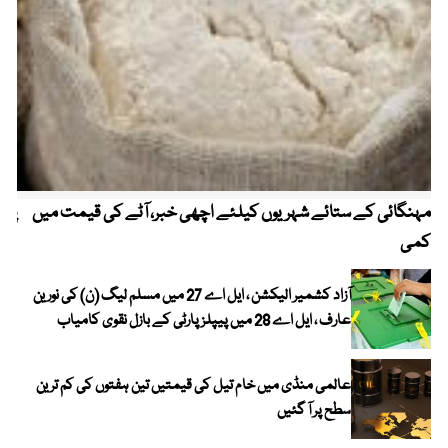
مہنگائی کے ستائے شہریوں کیلئے اچھی خبر، آٹے کی قیمت میں
پیٹ
کمی
آزاد کشمیر الیکشن ، ایل اے 27 میں مسلم لیگ (ن) کی نورین
عارف ، ایل اے 28 میں پیپلز پارٹی کے بازل نقوی کامیاب
عالمی منڈی میں خام تیل کی قیمتیں تین ہفتوں کی کم ترین
سطح پر آ گئیں