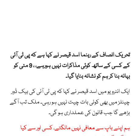
تحریک انصاف کے رہنما اسد قیصر نے کہا ہے کہ پی ٹی آئی
کے کسی کے ساتھ کوئی مذاکرات نہیں ہورہے، ، 9 مئی کو
بہانہ بنا کر ہم کو نشانہ بنایا گیا۔
ایک انٹرویو میں اسد قیصر نے کہا کہ پی ٹی آئی کی بیک ڈور
چینلز میں بھی کوئی بات چیت نہیں ہو رہی۔ ملک تب آگے
بڑھے گا جب قانون کی عملداری ہو گی۔
ہم اپنے باپ سے معافی نہیں مانگتے، کسی اور سے کیا