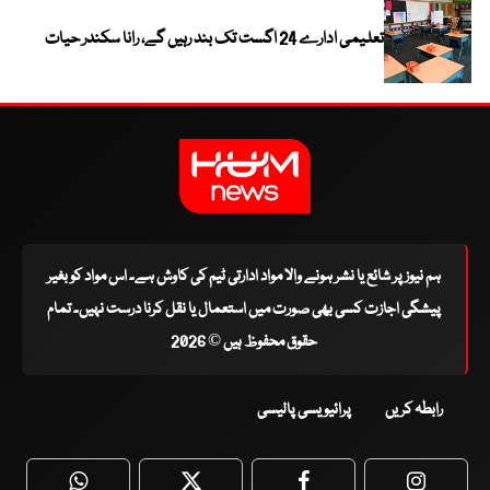
تعلیمی ادارے 24 اگست تک بند رہیں گے، رانا سکندر حیات
ہم نیوز پر شائع یا نشر ہونے والا مواد ادارتی ٹیم کی کاوش ہے۔ اس مواد کو بغیر
پیشگی اجازت کسی بھی صورت میں استعمال یا نقل کرنا درست نہیں۔ تمام
حقوق محفوظ ہیں © 2026
رابطہ کریں
پرائیویسی پالیسی