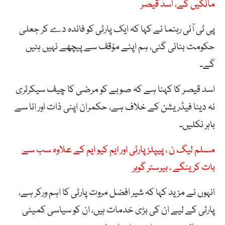
مانگیں گے، اسد قیصر
پی ٹی آئی رہنما نے کہا کہ ایک پارٹی کو فائدہ دے کر جعلی
حکومت بنائی گئی، ہم اپنے مؤقف سے پیچھے نہیں ہٹیں
گے۔
اسد قیصر کا کہنا ہے کہ صوبے کو مرضی کا چیف سیکرٹری
نہ دینا فیڈریشن کے خلاف ہے، حکمران اپنی ذات اور انا سے
باہر نکلیں۔
مسلم لیگ ن ، پیپلز پارٹی اور ایم کیو ایم کے علاوہ سب سے
بات کرینگے ، بیرسٹر گوہر
انہوں نے مزید کہا کہ شیر افضل مروت پارٹی کا اہم ورکر ہے،
پارٹی کے لیے ان کی بڑی خدمات ہیں، ان کو سیاسی کمیٹی