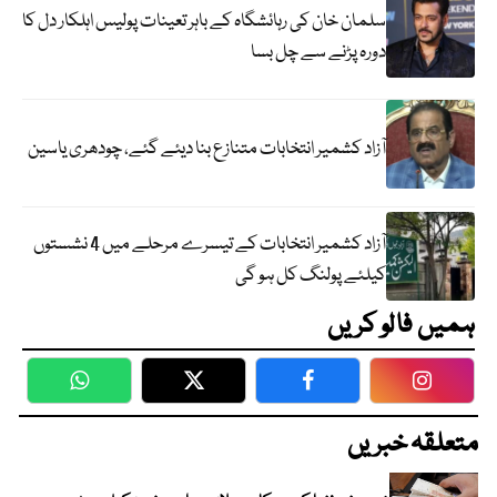
سلمان خان کی رہائشگاہ کے باہر تعینات پولیس اہلکار دل کا
دورہ پڑنے سے چل بسا
آزاد کشمیر انتخابات متنازع بنا دیئے گئے، چودھری یاسین
آزاد کشمیر انتخابات کے تیسرے مرحلے میں 4 نشستوں
کیلئے پولنگ کل ہو گی
ہمیں فالو کریں
WhatsApp
Twitter
Facebook
Faceboo
متعلقہ خبریں