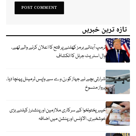
تازہ ترین خبریں
ٹرمپ آبنائے ہرمز کھلنے پر فتح کا اعلان کرنے والے تھے،
وال اسٹریٹ جرنل کا انکشاف
شرارتی بچے نے جہاز کو رن وے سے واپس ٹرمینل پہنچا دیا،
پرواز منسوخ
خیبرپختونخوا کے سرکاری ملازمین اور پنشنرز کیلئے بڑی
خوشخبری، الاؤنس اور پنشن میں اضافہ