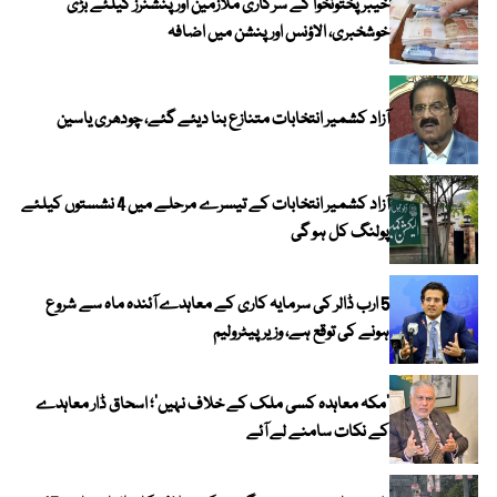
خیبرپختونخوا کے سرکاری ملازمین اور پنشنرز کیلئے بڑی
خوشخبری، الاؤنس اور پنشن میں اضافہ
آزاد کشمیر انتخابات متنازع بنا دیئے گئے، چودھری یاسین
آزاد کشمیر انتخابات کے تیسرے مرحلے میں 4 نشستوں کیلئے
پولنگ کل ہو گی
5 ارب ڈالر کی سرمایہ کاری کے معاہدے آئندہ ماہ سے شروع
ہونے کی توقع ہے، وزیر پیٹرولیم
‘مکہ معاہدہ کسی ملک کے خلاف نہیں’؛ اسحاق ڈار معاہدے
کے نکات سامنے لے آئے