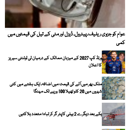
عوام کو جزوی ریلیف، پیٹرول، ڈیزل اور مٹی کے تیل کی قیمتوں میں
4 روز میں سونے کی قیمت میں بڑا اضافہ
کمی
ورلڈ کپ 2027 کے میزبان ممالک کے درمیان ٹی ٹوئنٹی سیریز
کا اعلان
ملک بھر میں آٹے کی قیمت میں اضافہ، ایک ہفتے میں کئی
شہروں میں 20 کلو تھیلا 100 روپے تک مہنگا
یکے بعد دیگرے 2 ہیلی کاپٹر گر کر تباہ؛ متعدد ہلاکتیں