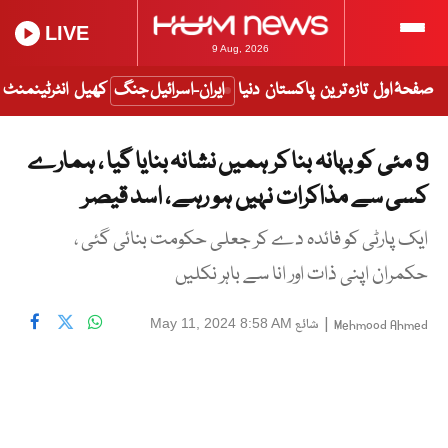
LIVE
9 Aug, 2026
صفحۂ اول
تازہ ترین
پاکستان
دنیا
ایران-اسرائیل جنگ
کھیل
انٹرٹینمنٹ
9 مئی کو بہانہ بنا کر ہمیں نشانہ بنایا گیا ، ہمارے
کسی سے مذاکرات نہیں ہو رہے ، اسد قیصر
ایک پارٹی کو فائدہ دے کر جعلی حکومت بنائی گئی ،
حکمران اپنی ذات اور انا سے باہر نکلیں
|
شائع
May 11, 2024 8:58 AM
Mehmood Ahmed