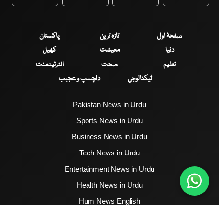
WhatsApp
Twitter
Facebook
Faceboo
صفحۂ اول
تازہ ترین
پاکستان
دنیا
معیشت
کھیل
تعلیم
صحت
انٹرٹینمنٹ
ٹیکنالوجی
دلچسپ و عجیب
Pakistan News in Urdu
Sports News in Urdu
Business News in Urdu
Tech News in Urdu
Entertainment News in Urdu
Health News in Urdu
Hum News English