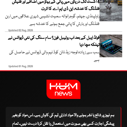
4 اگست تک دریاؤں میں پانی کے بہاؤ میں اضافے اور فلیش
فلڈنگ کا خدشہ، این ڈی ایم اے کا الرٹ
راولپنڈی، جہلم، گوجرانوالہ سمیت نشیبی شہری علاقوں میں اربن
فلڈنگ اور بارش کا پانی جمع ہونے کا خدشہ ہے
Updated 02 Aug, 2026
فولڈ ایبل کے بعد اب رولیبل فون؟ سام سنگ کی نئی ڈیوائس نے
تہلکہ مچا دیا
سب سے زیادہ توجہ زیڈ نائن کوڈ نیم والی ڈیوائس نے حاصل کی
ہے
Updated 01 Aug, 2026
ہم نیوز پر شائع یا نشر ہونے والا مواد ادارتی ٹیم کی کاوش ہے۔ اس مواد کو بغیر
پیشگی اجازت کسی بھی صورت میں استعمال یا نقل کرنا درست نہیں۔ تمام