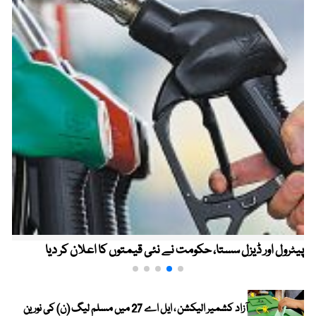
پیٹرول اور ڈیزل سستا، حکومت نے نئی قیمتوں کا اعلان کر دیا
آزاد کشمیر الیکشن ، ایل اے 27 میں مسلم لیگ (ن) کی نورین