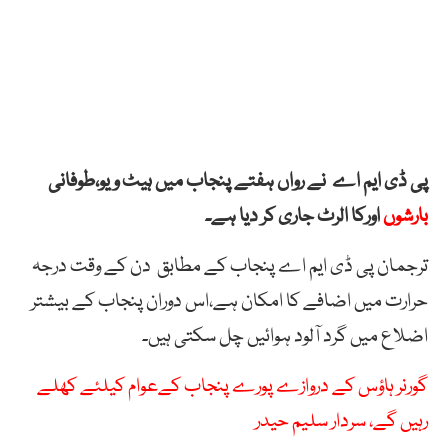
پی ڈی ایم اے نے رواں ہفتے پنجاب میں ہیٹ ویو،طوفانی
بارشوں
اورکا الرٹ جاری کر دیا ہے۔
ترجمان پی ڈی ایم اے پنجاب کے مطابق دن کے وقت درجہ
حرارت میں اضافے کا امکان ہے،اس دوران پنجاب کے بیشتر
اضلاع میں گرد آلود ہوائیں چل سکتی ہیں۔
گورنر ہاؤس کے دروازے پورے پنجاب کےعوام کیلئے کھلے
رہیں گے، سردار سلیم حیدر