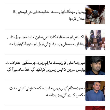
پیٹرول مہنگا، ڈیزل سستا، حکومت نے نئی قیمتوں کا
اعلان کر دیا
پاکستان اور صومالیہ کا دفاعی تعاون مزید مضبوط بنانے
پر اتفاق، صومالی وزیر دفاع کی نیول اور ایئرہیڈ کوارٹرز آمد
میر رضا علی کی پوسٹ مارٹم رپورٹ پر سنگین اعتراضات،
پولیس سرجن کا ایس ایس پی کو لکھا گیا خط سامنے آ گیا
موجودہ نظام کہیں نہیں جا رہا، حکومت اپنی آئینی مدت
مکمل کرے گی، وزیر داخلہ