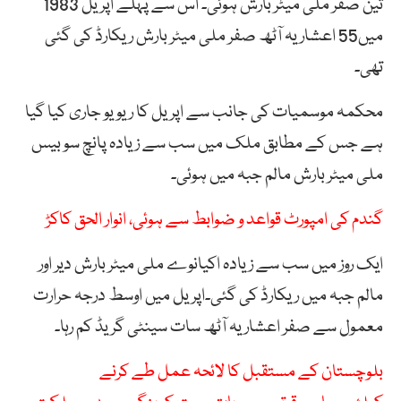
تین صفر ملی میٹر بارش ہوئی۔ اس سے پہلے اپریل 1983
میں55 اعشاریہ آٹھ صفر ملی میٹر بارش ریکارڈ کی گئی
تھی۔
محکمہ موسمیات کی جانب سے اپریل کا ریویو جاری کیا گیا
ہے جس کے مطابق ملک میں سب سے زیادہ پانچ سو بیس
ملی میٹر بارش مالم جبہ میں ہوئی۔
گندم کی امپورٹ قواعد و ضوابط سے ہوئی، انوار الحق کاکڑ
ایک روز میں سب سے زیادہ اکیانوے ملی میٹر بارش دیر اور
مالم جبہ میں ریکارڈ کی گئی۔اپریل میں اوسط درجہ حرارت
معمول سے صفر اعشاریہ آٹھ سات سینٹی گریڈ کم رہا۔
بلوچستان کے مستقبل کا لائحہ عمل طے کرنے