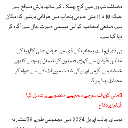
مختلف شہروں میں گرج چمک کے ساتھ بارش متوقع ہے
جبکہ 10 تا 11 مئی جنوبی پنجاب میں طوفانی بارشوں کا امکان
ہے۔ضلعی انتظامیہ کو اس موسمی صورتٍ حال سے آگاہ کر
دیا گیا ہے۔
پی ڈی ایم اے پنجاب کے ڈی جی عرفان علی کاٹھیا کے
مطابق طوفان سے کھڑی فصلوں کو نقصان پہنچنے کا بھی
خدشہ ہے۔گرمی اور لو کی شدت میں اضافے سے عوام کو
محتاط رہنا ہو گا۔
9مئی کوایک سوچے سمجھے منصوبے پر عمل کیا
گیا،وزیردفاع
دوسری جانب اپریل 2024 میں مجموعی طور پر 59عشاریہ