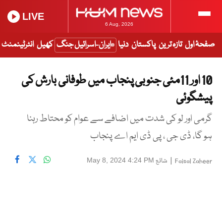
LIVE
6 Aug, 2026
صفحۂ اول
تازہ ترین
پاکستان
دنیا
ایران-اسرائیل جنگ
کھیل
انٹرٹینمنٹ
10 اور 11مئی جنوبی پنجاب میں طوفانی بارش کی
پیشگوئی
گرمی اور لو کی شدت میں اضافے سے عوام کو محتاط رہنا
ہو گا، ڈی جی ، پی ڈی ایم اے پنجاب
|
شائع
May 8, 2024 4:24 PM
Faisal Zaheer