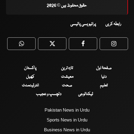
حقوق محفوظ ہیں © 2026
رابطہ کریں
پرائیویسی پالیسی
WhatsApp
Twitter
Facebook
Faceboo
صفحۂ اول
تازہ ترین
پاکستان
دنیا
معیشت
کھیل
تعلیم
صحت
انٹرٹینمنٹ
ٹیکنالوجی
دلچسپ و عجیب
Pakistan News in Urdu
Sports News in Urdu
Business News in Urdu