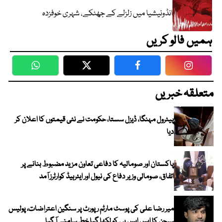
انڈونیشیا میں زلزلے کے جھٹکے، شہری خوفزدہ
ہمیں فالو کریں
WhatsApp
Twitter
Facebook
Faceboo
متعلقہ خبریں
پیٹرول مہنگا، ڈیزل سستا، حکومت نے نئی قیمتوں کا اعلان کر
دیا
پاکستان اور صومالیہ کا دفاعی تعاون مزید مضبوط بنانے پر
اتفاق، صومالی وزیر دفاع کی نیول اور ایئرہیڈ کوارٹرز آمد
میر رضا علی کی پوسٹ مارٹم رپورٹ پر سنگین اعتراضات، پولیس
سرجن کا ایس ایس پی کو لکھا گیا خط سامنے آ گیا