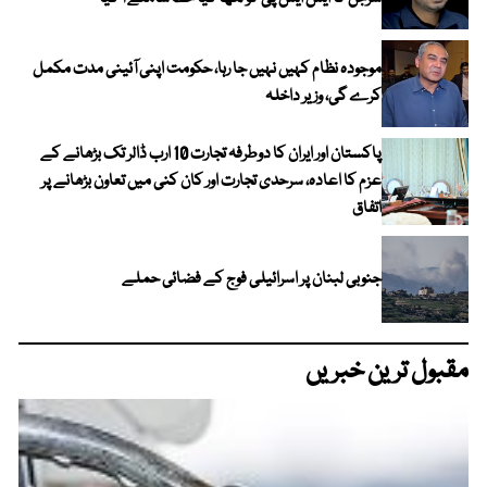
موجودہ نظام کہیں نہیں جا رہا، حکومت اپنی آئینی مدت مکمل
کرے گی، وزیر داخلہ
پاکستان اور ایران کا دوطرفہ تجارت 10 ارب ڈالر تک بڑھانے کے
عزم کا اعادہ، سرحدی تجارت اور کان کنی میں تعاون بڑھانے پر
اتفاق
جنوبی لبنان پر اسرائیلی فوج کے فضائی حملے
مقبول ترین خبریں