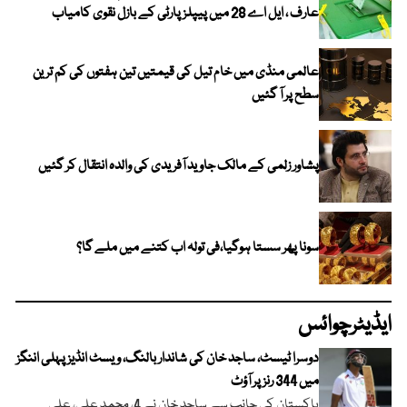
عارف ، ایل اے 28 میں پیپلز پارٹی کے بازل نقوی کامیاب
عالمی منڈی میں خام تیل کی قیمتیں تین ہفتوں کی کم ترین
سطح پر آ گئیں
پشاور زلمی کے مالک جاوید آفریدی کی والدہ انتقال کر گئیں
سونا پھر سستا ہوگیا،فی تولہ اب کتنے میں ملے گا؟
ایڈیٹرچوائس
دوسرا ٹیسٹ، ساجد خان کی شاندار بالنگ، ویسٹ انڈیز پہلی اننگز
میں 344 رنز پر آؤٹ
پاکستان کی جانب سے ساجد خان نے 4، محمد علی، علی