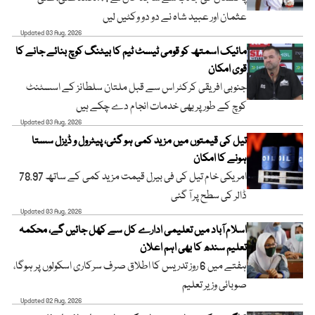
عثمان اور عبید شاہ نے دو دو وکٹیں لیں
Updated 03 Aug, 2026
مائیک اسمتھ کو قومی ٹیسٹ ٹیم کا بیٹنگ کوچ بنائے جانے کا
قوی امکان
جنوبی افریقی کرکٹر اس سے قبل ملتان سلطانز کے اسسٹنٹ
کوچ کے طور پر بھی خدمات انجام دے چکے ہیں
Updated 03 Aug, 2026
تیل کی قیمتوں میں مزید کمی ہو گئی، پیٹرول و ڈیزل سستا
ہونے کا امکان
امریکی خام تیل کی فی بیرل قیمت مزید کمی کے ساتھ 78.97
ڈالر کی سطح پر آ گئی
Updated 03 Aug, 2026
اسلام آباد میں تعلیمی ادارے کل سے کھل جائیں گے، محکمہ
تعلیم سندھ کا بھی اہم اعلان
ہفتے میں 6 روز تدریس کا اطلاق صرف سرکاری اسکولوں پر ہوگا،
صوبائی وزیر تعلیم
Updated 02 Aug, 2026