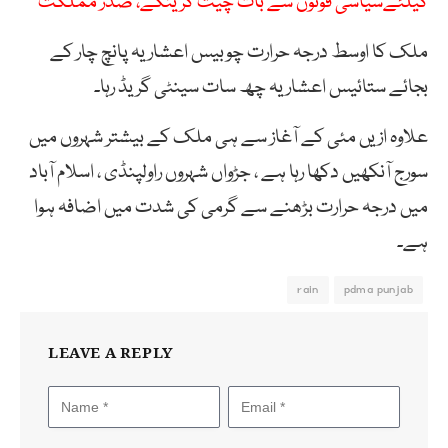
کیلئےسیاسی قوتوں سے بات چیت کرینگے، صدر مملکت
ملک کا اوسط درجہ حرارت چوبیس اعشاریہ پانچ چار کے
بجائے ستائیس اعشاریہ چھ سات سینٹی گریڈ رہا۔
علاوہ ازیں مئی کے آغاز سے ہی ملک کے بیشتر شہروں میں
سورج آنکھیں دکھا رہا ہے ، جڑواں شہروں راولپنڈی ، اسلام آباد
میں درجہ حرارت بڑھنے سے گرمی کی شدت میں اضافہ ہوا
ہے۔
rain
pdma punjab
LEAVE A REPLY