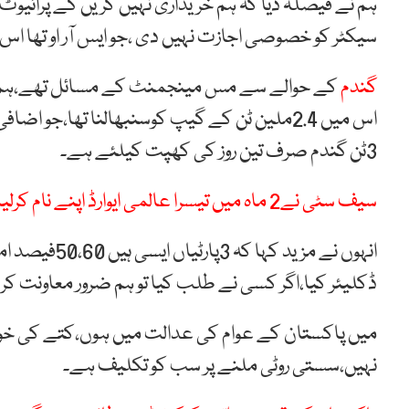
ہم نے فیصلہ دیا کہ ہم خریداری نہیں کریں گے پرائیوٹ 
سیکٹر کو خصوصی اجازت نہیں دی ،جو ایس آر او تھا ا
گندم
کے حوالے سے مس مینجمنٹ کے مسائل تھے،ہم نے پ
3ٹن گندم صرف تین روز کی کھپت کیلئے ہے۔
سیف سٹی نے2 ماہ میں تیسرا عالمی ایوارڈ اپنے نام کرلیا
انہوں نے مزید
ڈکلیئر کیا،اگر کسی نے طلب کیا تو ہم ضرور معاونت کر
میں پاکستان کے عوام کی عدالت میں ہوں،کتے کی خورا
نہیں،سستی روٹی ملنے پر سب کو تکلیف ہے۔