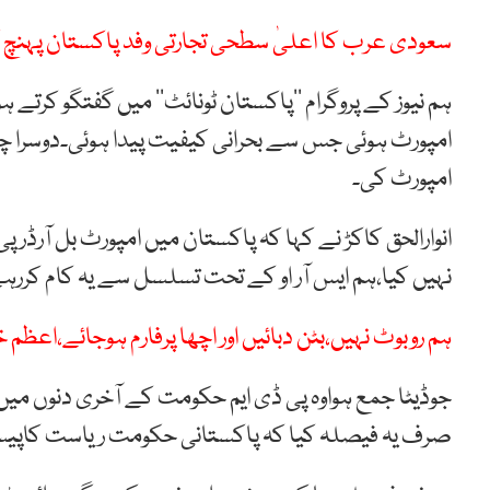
سعودی عرب کا اعلیٰ سطحی تجارتی وفد پاکستان پہنچ گ
ہم نیوز کے پروگرام ’’پاکستان ٹونائٹ‘‘ میں گفتگو کرتے 
امپورٹ ہوئی جس سے بحرانی کیفیت پیدا ہوئی۔دوسرا چا
امپورٹ کی۔
انوارالحق کاکڑ نے کہا کہ پاکستان میں امپورٹ بل آرڈر پی
نہیں کیا،ہم ایس آر او کے تحت تسلسل سے یہ کام کررہ
ہم روبوٹ نہیں،بٹن دبائیں اور اچھا پرفارم ہوجائے،اعظم 
جوڈیٹا جمع ہواوہ پی ڈی ایم حکومت کے آخری دنوں میں 
صرف یہ فیصلہ کیا کہ پاکستانی حکومت ریاست کاپیس