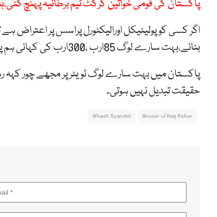
پاکستان کی قومی خواتین کرکٹ ٹیم برطانیہ پہنچ گئی،ہا
اگر کسی کو پولیٹیکل اورالیکٹورل پراسس پر اعتراض ہے تو
بنائے،بہت سارے لوگ 85ارب ،300ارب کی کہانی ہم پر تھوپی جا رہی ہے۔
پاکستان میں بہت سارے لوگ ٹویٹر پر مجھے چور کہہ رہ
حقیقت تبدیل نہیں ہوتی۔
Wheat Scandal
Anwar ul Haq Kakar