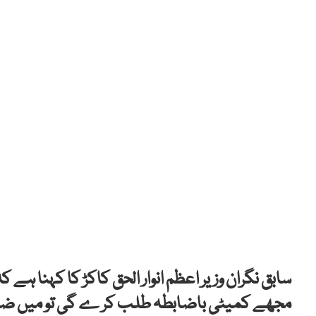
سابق نگران وزیر اعظم انوار الحق کاکڑ کا کہنا ہے ک
مجھے کمیٹی باضابطہ طلب کر ے گی تو میں ضرو