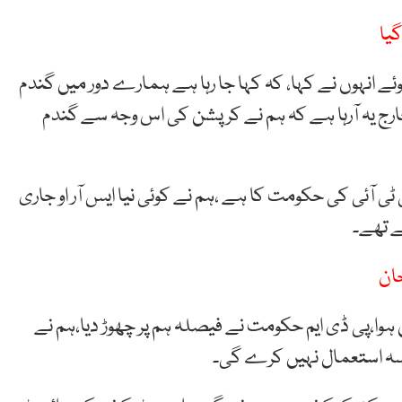
یا
ہوئے انہوں نے کہا، کہ کہا جا رہا ہے ہمارے دور میں گندم
رج یہ آرہا ہے کہ ہم نے کرپشن کی اس وجہ سے گندم
 ٹی آئی کی حکومت کا ہے ،ہم نے کوئی نیا ایس آر او جاری
ے تھے۔
خان
ہوا،پی ڈی ایم حکومت نے فیصلہ ہم پر چھوڑ دیا،ہم نے
ہ استعمال نہیں کرے گی۔