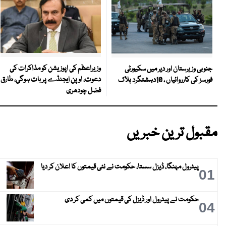
وزیراعظم کی اپوزیشن کو مذاکرات کی
جنوبی وزیرستان اور دیر میں سکیورٹی
دعوت، اوپن ایجنڈے پر بات ہوگی، طارق
فورسز کی کارروائیاں ، 10دہشتگرد ہلاک
فضل چودھری
مقبول ترین خبریں
پیٹرول مہنگا، ڈیزل سستا، حکومت نے نئی قیمتوں کا اعلان کر دیا
01
حکومت نے پیٹرول اور ڈیزل کی قیمتوں میں کمی کر دی
04