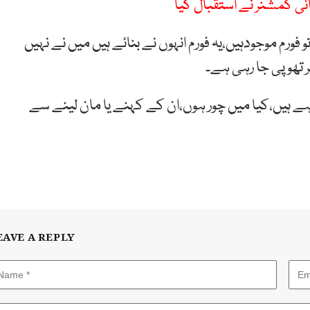
ئی کمشنر نے استقبال کیا
 فورم موجودہیں،یہ فورم انہوں نے بنائے ہیں میں نے نہیں
ے ہیں،کیا میں چور ہوں،ان کے کہنے یا مان لینے سے
EAVE A REPLY