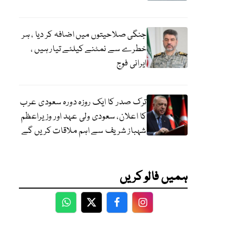
جنگی صلاحیتوں میں اضافہ کر دیا ، ہر
خطرے سے نمٹنے کیلئے تیار ہیں ،
ایرانی فوج
ترک صدر کا ایک روزہ دورہ سعودی عرب
کا اعلان، سعودی ولی عہد اور وزیراعظم
شہباز شریف سے اہم ملاقات کریں گے
ہمیں فالو کریں
WhatsApp
Twitter
Facebook
Facebook