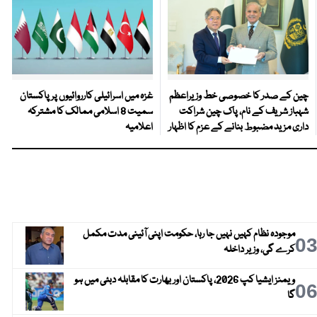
چین کے صدر کا خصوصی خط وزیراعظم
غزہ میں اسرائیلی کارروائیوں پر پاکستان
شہباز شریف کے نام، پاک چین شراکت
سمیت 8 اسلامی ممالک کا مشترکہ
داری مزید مضبوط بنانے کے عزم کا اظہار
اعلامیہ
موجودہ نظام کہیں نہیں جا رہا، حکومت اپنی آئینی مدت مکمل
0
کرے گی، وزیر داخلہ
ویمنز ایشیا کپ 2026، پاکستان اور بھارت کا مقابلہ دبئی میں ہو
0
گا