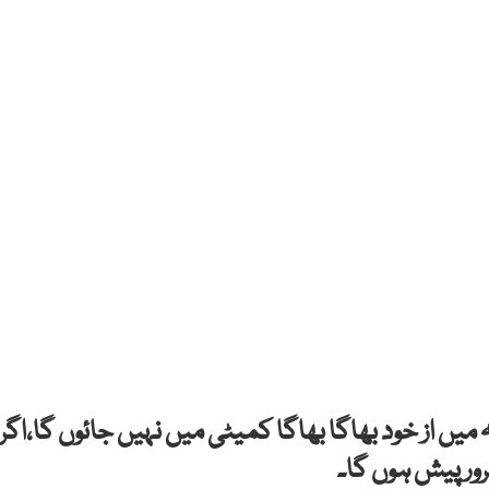
ہ میں از خود بھاگا بھاگا کمیٹی میں نہیں جائوں گا،اگر
ر پیش ہوں گا۔