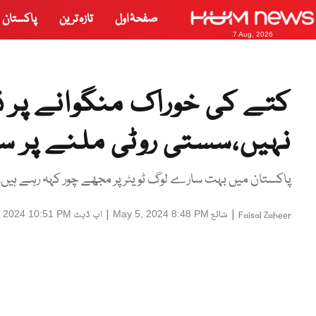
صفحۂ اول
تازہ ترین
پاکستان
7 Aug, 2026
کتے کی خوراک منگوانے پر ڈ
نہیں،سستی روٹی ملنے پر سب
پاکستان میں بہت سارے لوگ ٹویٹر پر مجھے چور کہہ رہے ہیں،کی
|
شائع
|
اپ ڈیٹ
, 2024 10:51 PM
May 5, 2024 8:48 PM
Faisal Zaheer