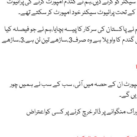
سیکٹر کو کرنے دیں،ہم نے گندم امپورٹ کرنے کی پرائیوٹ
س کے تحت پرائیوٹ سیکٹر خود امپورٹ کر سکتے تھے۔
اکستان کی سرکار کا پیسہ بچایا،ہم نے جو فیصلہ کیا
اس میں 2.4ملین ٹن کے گیپ کوسنبھالنا تھا،جو اضافی گندم کا واویلا ہے وہ صرف3،ساڑھے تین ٹن ہے،3،ساڑھے
 کہا کہ 3پارٹیاں ایسی ہیں 50،60فیصد امپورٹ ان کے حصہ میں آئی، سب کے سب نے ہمیں چور
یں گے۔
ک منگوانے پر ڈالر خرچ کرنے پر کسی کواعتراض