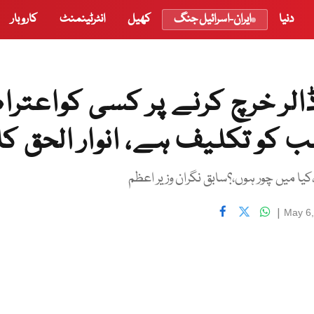
دنیا
ایران-اسرائیل جنگ
کھیل
انٹرٹینمنٹ
کاروبار
الر خرچ کرنے پر کسی کواعتر
 کو تکلیف ہے، انوار الحق کا
ا میں چور ہوں،؟سابق نگران وزیر اعظم
|
May 6