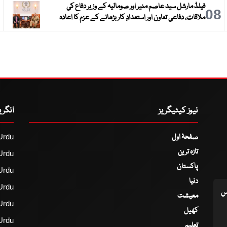
فیلڈ مارشل سید عاصم منیر اور صومالیہ کے وزیر دفاع کی
9
08
ملاقات، دفاعی تعاون اور استعدادِ کار بڑھانے کے عزم کا اعادہ
نیوز کیٹیگریز
انگر
صفحۂ اول
Urdu
تازہ ترین
Urdu
پاکستان
Urdu
دنیا
Urdu
اس
معیشت
Urdu
کھیل
Urdu
تعلیم