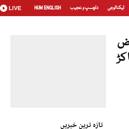
ٹیکنالوجی
دلچسپ و عجیب
HUM ENGLISH
LIVE
اض
کڑ
تازہ ترین خبریں