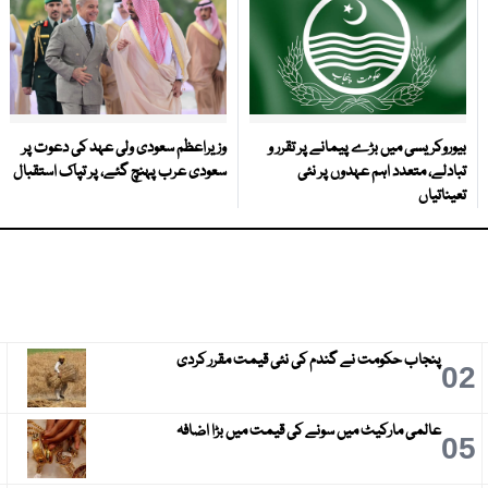
بیوروکریسی میں بڑے پیمانے پر تقرر و
وزیراعظم سعودی ولی عہد کی دعوت پر
تبادلے، متعدد اہم عہدوں پر نئی
سعودی عرب پہنچ گئے، پر تپاک استقبال
تعیناتیاں
پنجاب حکومت نے گندم کی نئی قیمت مقرر کردی
3
02
عالمی مارکیٹ میں سونے کی قیمت میں بڑا اضافہ
6
05