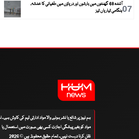
آئندہ 48 گھنٹوں میں بارشوں اور دریاؤں میں طغیانی کا خدشہ،
07
ہنگامی تیاریاں تیز
ہم نیوز پر شائع یا نشر ہونے والا مواد ادارتی ٹیم کی کاوش ہے۔ 
مواد کو بغیر پیشگی اجازت کسی بھی صورت میں استعمال یا
نقل کرنا درست نہیں۔ تمام حقوق محفوظ ہیں © 2026