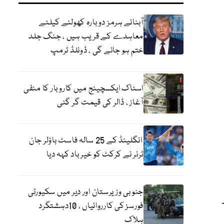
آبنائے ہرمز دوبارہ کھولنے کیلئے
معاہدے کے قریب ہیں ، جنگ جلد
ختم ہو جائے گی ، ڈونلڈ ٹرمپ
اسٹاک ایکسچینج میں کاروبار کا منفی
آغاز ، ڈالر کی قیمت گر گئی
انگلینڈ کے 25 سالہ فاسٹ باؤلر جان
ٹرنر نے کرکٹ کو خیر باد کہہ دیا
جنوبی وزیرستان اور دیر میں سکیورٹی
فورسز کی کارروائیاں ، 10دہشتگرد
ہلاک