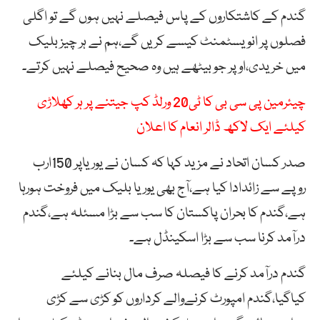
گندم کے کاشتکاروں کے پاس فیصلے نہیں ہوں گے تو اگلی
فصلوں پر انویسٹمنٹ کیسے کریں گے،ہم نے ہر چیز بلیک
میں خریدی،اوپر جو بیٹھے ہیں وہ صحیح فیصلے نہیں کرتے۔
چیئرمین پی سی بی کا ٹی20 ورلڈ کپ جیتنے پر ہر کھلاڑی
کیلئے ایک لاکھ ڈالر انعام کا اعلان
صدر کسان اتحاد نے مزید کہا کہ کسان نے یوریاپر 150ارب
روپے سے زائدادا کیا ہے،آج بھی یوریا بلیک میں فروخت ہورہا
ہے،گندم کا بحران پاکستان کا سب سے بڑا مسئلہ ہے،گندم
درآمد کرنا سب سے بڑا اسکینڈل ہے۔
گندم درآمد کرنے کا فیصلہ صرف مال بنانے کیلئے
کیاگیا،گندم امپورٹ کرنےوالے کرداروں کو کڑی سے کڑی