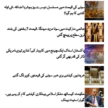
سونے کی قیمت میں مسلسل دوسرے روز ہوشربا اضافہ ، فی تولہ
کتنے کا ہو گیا؟
عالمی مارکیٹ میں سونا مزید مہنگا ، قیمت 7 ہفتوں کی بلند
ترین سطح پر پہنچ گئی
پاکستان اسٹاک ایکسچینج میں کاروبار کے آغاز پر تیزی،امریکی
ڈالر کی قدر بھی گر گئی
خریداروں کیلئے بری خبر ، سونے کی قیمتوں کو پر لگ گئے
حکومت کیساتھ ملکر اسلامی بینکاری کیلئے کام کر رہے ہیں ،
گورنر اسٹیٹ بینک