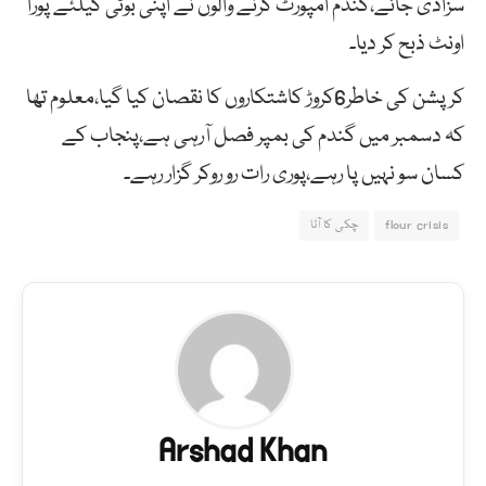
سزادی جائے،گندم امپورٹ کرنے والوں نے اپنی بوٹی کیلئے پورا
اونٹ ذبح کر دیا۔
کرپشن کی خاطر6کروڑ کاشتکاروں کا نقصان کیا گیا،معلوم تھا
کہ دسمبر میں گندم کی بمپر فصل آرہی ہے،پنجاب کے
کسان سو نہیں پا رہے،پوری رات رو روکر گزار رہے۔
flour crisis
چکی کا آٹا
Arshad Khan