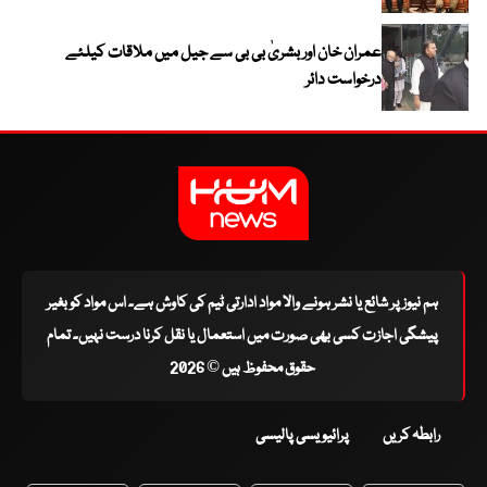
عمران خان اور بشریٰ بی بی سے جیل میں ملاقات کیلئے
درخواست دائر
ہم نیوز پر شائع یا نشر ہونے والا مواد ادارتی ٹیم کی کاوش ہے۔ اس مواد کو بغیر
پیشگی اجازت کسی بھی صورت میں استعمال یا نقل کرنا درست نہیں۔ تمام
حقوق محفوظ ہیں © 2026
رابطہ کریں
پرائیویسی پالیسی