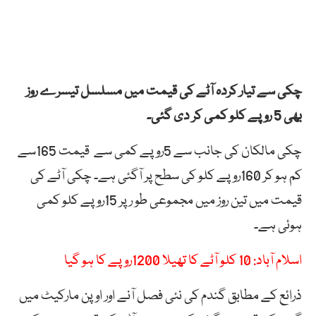
چکی سے تیار کردہ آٹے کی قیمت میں مسلسل تیسرے روز
بھی 5 روپے کلو کمی کر دی گئی۔
چکی مالکان کی جانب سے 5روپے کمی سے قیمت 165سے
کم ہو کر 160روپے کلو کی سطح پر آگئی ہے۔ چکی آٹے کی
قیمت میں تین روز میں مجموعی طو رپر 15روپے کلو کمی
ہوئی ہے۔
اسلام آباد: 10 کلو آٹے کا تھیلا 1200روپے کا ہو گیا
ذرائع کے مطابق گندم کی نئی فصل آنے اور اوپن مارکیٹ میں