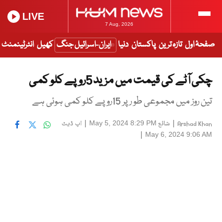
LIVE
7 Aug, 2026
صفحۂ اول
تازہ ترین
پاکستان
دنیا
ایران-اسرائیل جنگ
کھیل
انٹرٹینمنٹ
چکی آٹے کی قیمت میں مزید 5روپے کلو کمی
تین روز میں مجموعی طو رپر 15روپے کلو کمی ہوئی ہے
|
شائع
|
اپ ڈیٹ
May 5, 2024 8:29 PM
Arshad Khan
|
May 6, 2024 9:06 AM