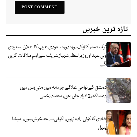
تازہ ترین خبریں
ترک صدر کا ایک روزہ دورہ سعودی عرب کا اعلان، سعودی
ولی عہد اور وزیراعظم شہباز شریف سے اہم ملاقات کریں
گے
دمشق کے نواحی علاقے جرمانہ میں منی بس میں
دھماکہ، 2 افراد جاں بحق، متعدد زخمی
شادی کا کوئی ارادہ نہیں، اکیلی بے حد خوش ہوں، امیشا
پٹیل