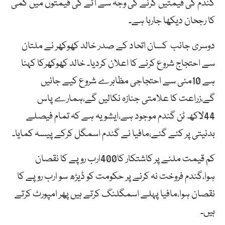
گندم کی قیمتیں گرنے کی وجہ سے آٹے کی قیمتوں میں کمی
کا رجحان دیکھا جارہا ہے۔
دوسری جانب کسان اتحاد کے صدر خالد کھوکھر نے ملتان
سے احتجاج شروع کرنے کا اعلان کردیا۔ خالد کھوکھرکا کہنا
ہے 10مئی سے احتجاجی مظاہرے شروع کیے جائیں
گے،زراعت کا علامتی جنازہ نکالیں گے،ہمارے پاس
44لاکھ ٹن گندم موجود ہے،ایشو یہ ہے کہ تمام فیصلے
بدنیتی پر کئے گئے،مافیا نے گندم اسمگل کرکے پیسہ کمایا۔
کم قیمت ملنے پر کاشتکار کا400ارب روپے کا نقصان
ہوا،گندم فروخت نہ کرنے پر حکومت کو ڈیڑھ سو ارب روپے کا
نقصان ہوا،مافیا پہلے اسمگلنگ کرتے ہیں پھر امپورٹ کرتے
ہیں۔