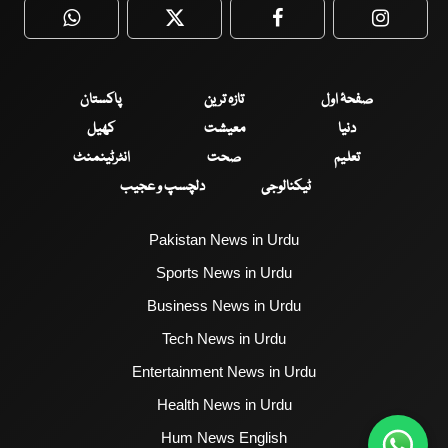
WhatsApp
Twitter
Facebook
Faceboo
صفحۂ اول
تازہ ترین
پاکستان
دنیا
معیشت
کھیل
تعلیم
صحت
انٹرٹینمنٹ
ٹیکنالوجی
دلچسپ و عجیب
Pakistan News in Urdu
Sports News in Urdu
Business News in Urdu
Tech News in Urdu
Entertainment News in Urdu
Health News in Urdu
Hum News English