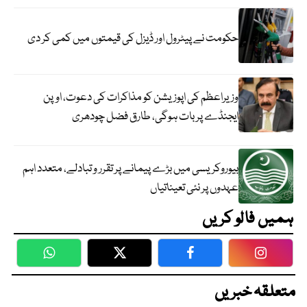
حکومت نے پیٹرول اور ڈیزل کی قیمتوں میں کمی کر دی
وزیراعظم کی اپوزیشن کو مذاکرات کی دعوت، اوپن
ایجنڈے پر بات ہوگی، طارق فضل چودھری
بیوروکریسی میں بڑے پیمانے پر تقرر و تبادلے، متعدد اہم
عہدوں پر نئی تعیناتیاں
ہمیں فالو کریں
WhatsApp
Twitter
Facebook
Faceboo
متعلقہ خبریں