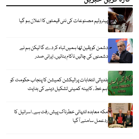
پیٹرولیم مصنوعات کی نئی قیمتوں کا اعلان ہو گیا
دشمن کو یقین تھا ہمیں تباہ کر دے گا لیکن ہم نے
دشمنوں کی چالیں ناکام بنائیں، ایرانی صدر
بلدیاتی انتخابات پرالیکشن کمیشن کا پنجاب حکومت کو
اہم خط، کابینہ کمیٹی تشکیل دینے کی ہدایت
مکہ معاہدہ انتہائی خطرناک پیش رفت ہے، اسرائیل کا
ردعمل سامنے آگیا