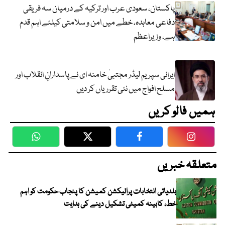
پاکستان، سعودی عرب اور ترکیہ کے درمیان سہ فریقی
دفاعی معاہدہ، خطے میں امن و سلامتی کیلئے اہم قدم
ہے، وزیراعظم
ایرانی سپریم لیڈر مجتبیٰ خامنہ ای نے پاسدارانِ انقلاب اور
مسلح افواج میں نئی تقرریاں کر دیں
ہمیں فالو کریں
WhatsApp
Twitter
Facebook
Faceboo
متعلقہ خبریں
بلدیاتی انتخابات پرالیکشن کمیشن کا پنجاب حکومت کو اہم
خط، کابینہ کمیٹی تشکیل دینے کی ہدایت