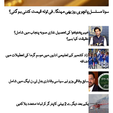
سونا مسلسل پانچویں روز بھی مہنگا ، فی تولہ قیمت کتنی ہو گئی؟
کولم
خیبر پختونخوا کی تحصیل غازی صوبہ پنجاب میں شامل؟
حقیقت کیا ہے؟
آزاد کشمیر کے تعلیمی اداروں میں موسم گرما کی تعطیلات میں
اضافہ
سابق وفاقی وزیر نے سیاسی وفاداری بدل لی، ن لیگ میں شامل
یکے بعد دیگرے 2 ہیلی کاپٹر گر کر تباہ؛ متعدد ہلاکتیں