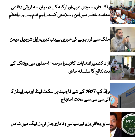
پاکستان، سعودی عرب اور ترکیہ کے درمیان سہ فریقی دفاعی
معاہدہ، خطے میں امن و سلامتی کیلئے اہم قدم ہے، وزیراعظم
ملک سے فرار ہونے کی خبریں بےبنیاد ہیں، راول شرجیل میمن
آزاد کشمیر انتخابات کا تیسرا مرحلہ؛ 4 حلقوں میں ووٹنگ کے
بعد نتائج کا سلسلہ جاری
ورلڈ کپ 2027 کے نئے فارمیٹ پر اسکاٹ لینڈ اور نیدرلینڈز کا
آئی سی سی سے سخت احتجاج
سابق وفاقی وزیر نے سیاسی وفاداری بدل لی، ن لیگ میں شامل