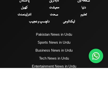
صفحۂ اول
تازہ ترین
پاکستان
دنیا
معیشت
کھیل
تعلیم
صحت
انٹرٹینمنٹ
ٹیکنالوجی
دلچسپ و عجیب
Pakistan News in Urdu
Sports News in Urdu
Business News in Urdu
Tech News in Urdu
Entertainment News in Urdu
Health News in Urdu
Hum News English
2017 - 2026 © All Copyrights Reserved