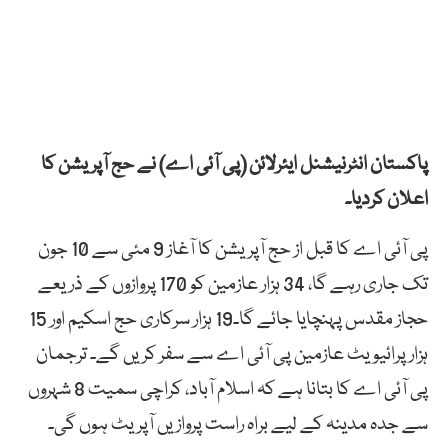
پاکستان انٹرنیشنل ایئرلائن (پی آئی اے) نے حج آپریشن کا
اعلان کردیا۔
پی آئی اے کا قبل از حج آپریشن کا آغاز 9 مئی سے 10 جون
تک جاری رہے گا، 34 ہزار عازمین کو 170 پروازوں کے ذریعے
حجاز مقدس پہنچایا جائے گا۔19 ہزار سرکاری حج اسکیم اور 15
ہزار پرائیویٹ عازمین پی آئی اے سے سفر کریں گے۔ ترجمان
پی آئی اے کا بتانا ہے کہ اسلام آباد، کراچی سمیت 8 شہروں
سے جدہ مدینہ کے لیے براہ راست پروازیں آپریٹ ہوں گی۔