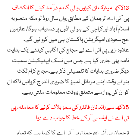
13لاکھ میٹرک ٹن کیڑوں والی گندم درآمد کرنے کا انکشاف
پی آئی اے ترجمان کے مطابق رواں سال روڈ ٹو مکہ منصوبہ
اسلام آباد اور کراچی کے ہوائی اڈوں پر دستیاب ہوگا، عازمین
حج سعودی امیگریشن پاکستان ہی میں کروائیں گے۔
علاوہ ازیں پی ائی اے نے حجاج کی آگاہی کیلئے ایک ہدایت
نامہ بھی جاری کیا ہے جس میں نسک ایپلیکیشن سمیت
دیگر ضروری ہدایات کا تفصیلی ذکر ہے۔حجاج کرام ٹکٹ
بنواتے وقت اپنے موبائل نمبرز کا ضروری اندراج کروائیں تاکہ ان
کو ان کی پرواز سے متعلق بروقت معلومات ملتی رہے۔
5لاکھ سے زائد نان فائلرز کی سمز بلاک کرنے کا معاملہ، پی
ٹی اے نے ایف بی آر کے خط کا جواب دے دیا
ترجمان پی آئی ایترجمان پی آئی اے کا کہنا ہے کہ تمام