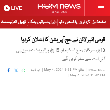
LIVE
11 Aug, 2026
صفحۂ اول
تازہ ترین
پاکستان
دنیا
ایران-اسرائیل جنگ
کھیل
انٹرٹینمنٹ
قومی ائیر لائن نے حج آپریشن کا اعلان کردیا
19 ہزار سرکاری حج اسکیم اور 15 ہزار پرائیویٹ عازمین پی
آئی اے سے سفر کریں گے
|
شائع
|
اپ ڈیٹ
May 4, 2024 9:51 PM
Arshad Khan
|
May 4, 2024 11:42 PM