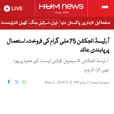
LIVE
7 Aug, 2026
صفحۂ اول
تازہ ترین
پاکستان
دنیا
ایران-اسرائیل جنگ
کھیل
انٹرٹینمنٹ
آرٹیسڈ انجکشن 75 ملی گرام کی فروخت، استعمال
پر پابندی عائد
آرٹیسڈ انجکشن کا سیمپل کوالٹی ٹیسٹ کے معیار پر پورا
نہیں اترا، ڈریپ
|
شائع
May 1, 2024 5:11 PM
Faisal Zaheer