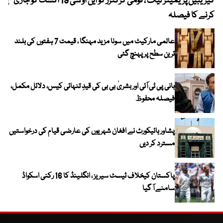
کیریبین پریمیئر لیگ ، قومی کرکٹرز کو این او سی 19 اگست کو جاری
پیٹ
کرنے کا فیصلہ
عالمی مارکیٹ میں سونا مزید مہنگا ، قیمت 7 ہفتوں کی بلند
ترین سطح پر پہنچ گئی
بانی پی ٹی آئی اور بشریٰ بی بی کی قیدِ تنہائی کیس، دلائل مکمل،
فیصلہ محفوظ
پشاور ہائیکورٹ نے افغان شہریوں کی عارضی قیام کی درخواستیں
مسترد کر دیں
پاکستان کیخلاف ٹیسٹ سیریز ، انگلینڈ کا 16 رکنی اسکواڈ
سامنے آ گیا