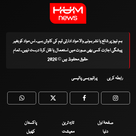
ہم نیوز پر شائع یا نشر ہونے والا مواد ادارتی ٹیم کی کاوش ہے۔ اس مواد کو بغیر
پیشگی اجازت کسی بھی صورت میں استعمال یا نقل کرنا درست نہیں۔ تمام
حقوق محفوظ ہیں © 2026
رابطہ کریں
پرائیویسی پالیسی
WhatsApp
Twitter
Facebook
Faceboo
صفحۂ اول
تازہ ترین
پاکستان
دنیا
معیشت
کھیل