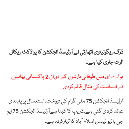
ڈرگ ریگولیٹری اتھارٹی نے آرٹیسڈ انجکشن کا پراڈکٹ ریکال
الرٹ جاری کیا ہے۔
یو اے ای میں طوفانی بارشوں کے دوران 2 پاکستانی بھائیوں
نے انسانیت کی مثال قائم کردی
آرٹیسڈ انجکشن 75 ملی گرام کی فروخت، استعمال پر پابندی
عائد کردی گئی ہے۔ڈریپ کا کہنا ہےآرٹیسڈ انجکشن 75 ایم
جی بائیو لیبس اسلام آباد کا تیارکردہ ہے۔