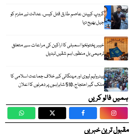
گروپ کیپٹن عاصم طارق قتل کیس، عدالت نے ملزم کو
جیل بھیج دیا
خیبرپختونخوا اسمبلی کا اراکین کی مراعات سے متعلق
ترمیمی بل منظور، اہم شقیں تبدیل
پیٹرولیم لیوی اور مہنگائی کے خلاف جماعت اسلامی کا
ملک گیر احتجاج، 510 شاہراہوں پر دھرنوں کا اعلان
ہمیں فالو کریں
WhatsApp
Twitter
Facebook
Faceboo
مقبول ترین خبریں