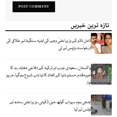
تازہ ترین خبریں
تامل ناڈو کے وزیراعلیٰ وجے کی اہلیہ سنگیتا نے طلاق کی
درخواست واپس لے لی
پاکستان، سعودی عرب اور ترکیہ کے دفاعی معاہدے کا
خیرمقدم، مسلم دنیا کے اتحاد کا نیا باب شروع ہوگیا، مریم
نواز
ایدھی ہوم سہراب گوٹھ میں ڈکیتی، وزیراعلیٰ سندھ نے
نوٹس لے لیا