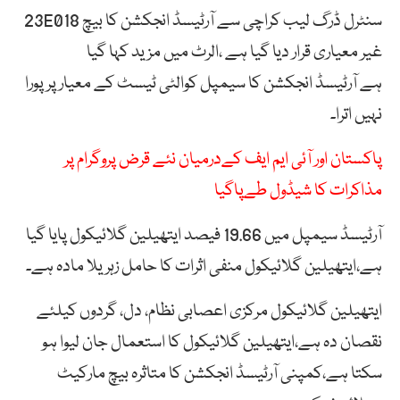
سنٹرل ڈرگ لیب کراچی سے آرٹیسڈ انجکشن کا بیچ 23E018
غیر معیاری قرار دیا گیا ہے ،الرٹ میں مزید کہا گیا
ہے آرٹیسڈ انجکشن کا سیمپل کوالٹی ٹیسٹ کے معیار پر پورا
نہیں اترا۔
پاکستان اور آئی ایم ایف کےدرمیان نئے قرض پروگرام پر
مذاکرات کا شیڈول طےپاگیا
آرٹیسڈ سیمپل میں 19.66 فیصد ایتھیلین گلائیکول پایا گیا
ہے،ایتھیلین گلائیکول منفی اثرات کا حامل زہریلا مادہ ہے۔
ایتھیلین گلائیکول مرکزی اعصابی نظام، دل، گردوں کیلئے
نقصان دہ ہے،ایتھیلین گلائیکول کا استعمال جان لیوا ہو
سکتا ہے،کمپنی آرٹیسڈ انجکشن کا متاثرہ بیچ مارکیٹ