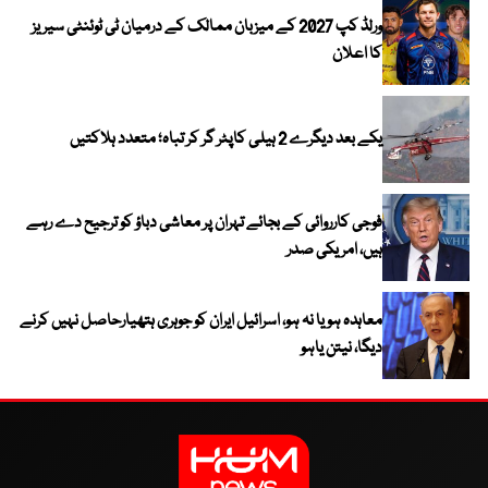
ورلڈ کپ 2027 کے میزبان ممالک کے درمیان ٹی ٹوئنٹی سیریز
کا اعلان
یکے بعد دیگرے 2 ہیلی کاپٹر گر کر تباہ؛ متعدد ہلاکتیں
فوجی کارروائی کے بجائے تہران پر معاشی دباؤ کو ترجیح دے رہے
ہیں، امریکی صدر
معاہدہ ہو یا نہ ہو، اسرائیل ایران کو جوہری ہتھیارحاصل نہیں کرنے
دیگا، نیتن یاہو