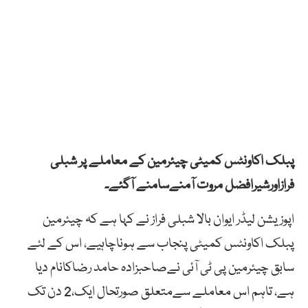
پبلک اکاونٹس کمیٹی چیئرمین کے معاملے پر شبلی
فرازاورشیرافضل مروت آمنےسامنے آگئے۔
اپوزیشن لیڈر ایوان بالا شبلی فراز نے کہا ہے کہ چیئرمین
پبلک اکاونٹس کمیٹی پنجاب سے ہوناچاہیے، اس کے لئے
سابق چیئرمین پی ٹی آئی نےصاحبزادہ حامد رضاکانام دیا
ہے، تاہم اس معاملے سےمتعلق صورتحال ایک،2 دن تک