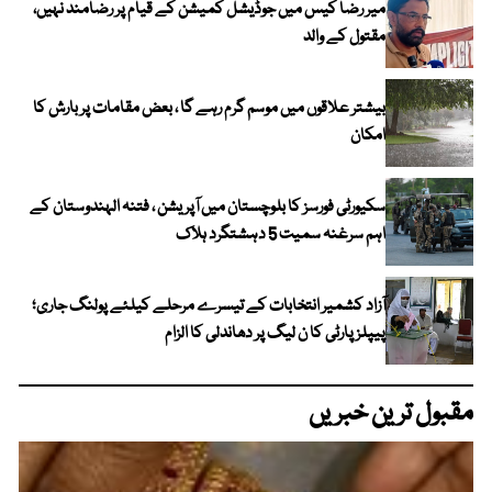
میر رضا کیس میں جوڈیشل کمیشن کے قیام پر رضامند نہیں،
مقتول کے والد
بیشتر علاقوں میں موسم گرم رہے گا ، بعض مقامات پر بارش کا
امکان
سکیورٹی فورسز کا بلوچستان میں آپریشن ، فتنہ الہندوستان کے
اہم سرغنہ سمیت 5 دہشتگرد ہلاک
آزاد کشمیر انتخابات کے تیسرے مرحلے کیلئے پولنگ جاری؛
پیپلز پارٹی کا ن لیگ پر دھاندلی کا الزام
مقبول ترین خبریں