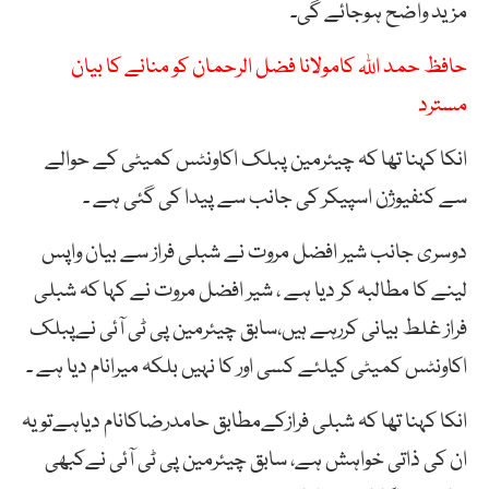
مزید واضح ہوجائے گی۔
حافظ حمد اللہ کامولانا فضل الرحمان کو منانے کا بیان
مسترد
انکا کہنا تھا کہ چیئرمین پبلک اکاونٹس کمیٹی کے حوالے
سے کنفیوژن اسپیکر کی جانب سے پیدا کی گئی ہے ۔
دوسری جانب شیر افضل مروت نے شبلی فراز سے بیان واپس
لینے کا مطالبہ کر دیا ہے ، شیر افضل مروت نے کہا کہ شبلی
فراز غلط بیانی کررہے ہیں،سابق چیئرمین پی ٹی آئی نےپبلک
اکاونٹس کمیٹی کیلئے کسی اور کا نہیں بلکہ میرانام دیا ہے ۔
انکا کہنا تھا کہ شبلی فرازکےمطابق حامدرضاکانام دیاہےتویہ
ان کی ذاتی خواہش ہے، سابق چیئرمین پی ٹی آئی نےکبھی