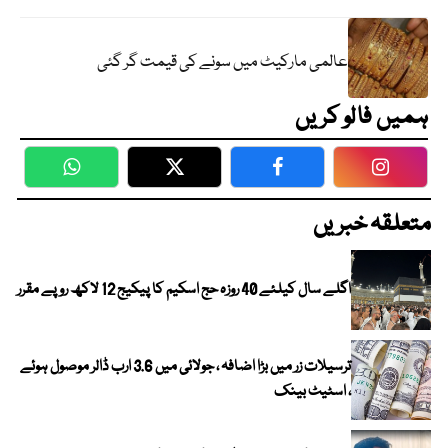
عالمی مارکیٹ میں سونے کی قیمت گر گئی
ہمیں فالو کریں
WhatsApp
Twitter
Facebook
Faceboo
متعلقہ خبریں
اگلے سال کیلئے 40 روزہ حج اسکیم کا پیکیج 12 لاکھ روپے مقرر
ترسیلات زر میں بڑا اضافہ ، جولائی میں 3.6 ارب ڈالر موصول ہوئے
، اسٹیٹ بینک