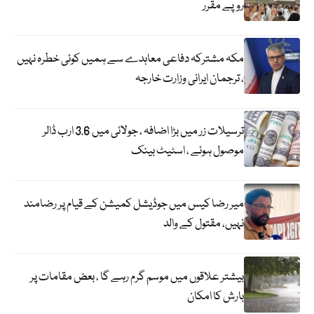
روپے مقرر
مکہ مشترکہ دفاعی معاہدے سے ہمیں کوئی خطرہ نہیں
، ترجمان ایرانی وزارت خارجہ
ترسیلات زر میں بڑا اضافہ ، جولائی میں 3.6 ارب ڈالر
موصول ہوئے ، اسٹیٹ بینک
میر رضا کیس میں جوڈیشل کمیشن کے قیام پر رضامند
نہیں، مقتول کے والد
بیشتر علاقوں میں موسم گرم رہے گا ، بعض مقامات پر
بارش کا امکان