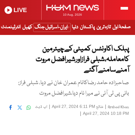
LIVE
10 Aug, 2026
صفحۂ اول
تازہ ترین
پاکستان
دنیا
ایران-اسرائیل جنگ
کھیل
انٹرٹینمنٹ
پبلک اکاونٹس کمیٹی کےچیئرمین
کامعاملہ،شبلی فرازاورشیرافضل مروت
آمنےسامنے آگئے
صاحبزادہ حامد رضاکانام عمران خان نے دیا، شبلی فراز:
بانی پی ٹی آئی نے میرا نام دیا،شیرافضل مروت
|
شائع
|
اپ ڈیٹ
April 27, 2024 6:11 PM
Arshad Khan
|
April 27, 2024 10:18 PM