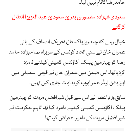
حامدرضاکانام نہیں لیا۔
سعودی شہزادہ منصور بن بدر بن سعود بن عبد العزیز ا انتقال
کرگئے
خیال رہے کہ چند روزپاکستان تحریک انصاف کے بانی
عمران خان نے سنی اتحاد کونسل کے سربراہ صاحبزادہ حامد
رضا کو چیئرمین پبلک اکاؤنٹس کمیٹی کیلئے نامزد
کردیاتھا۔ اس ضمن میں عمران خان نے قومی اسمبلی میں
اپوزیشن لیڈر عمر ایوب کو ہدایات جاری کیں تھیں۔
سابق وزیراعظم نے اس سے قبل شیرافضل مروت کو چیئرمین
پبلک اکاؤنٹس کمیٹی کیلیے نامزد کیا تھا تاہم حکومت نے
شیر افضل مروت کے نام پر اعتراض کیا تھا۔