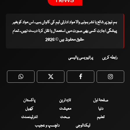
ہم نیوز پر شائع یا نشر ہونے والا مواد ادارتی ٹیم کی کاوش ہے۔ اس مواد کو بغیر
پیشگی اجازت کسی بھی صورت میں استعمال یا نقل کرنا درست نہیں۔ تمام
حقوق محفوظ ہیں © 2026
رابطہ کریں
پرائیویسی پالیسی
WhatsApp
Twitter
Facebook
Faceboo
صفحۂ اول
تازہ ترین
پاکستان
دنیا
معیشت
کھیل
تعلیم
صحت
انٹرٹینمنٹ
ٹیکنالوجی
دلچسپ و عجیب