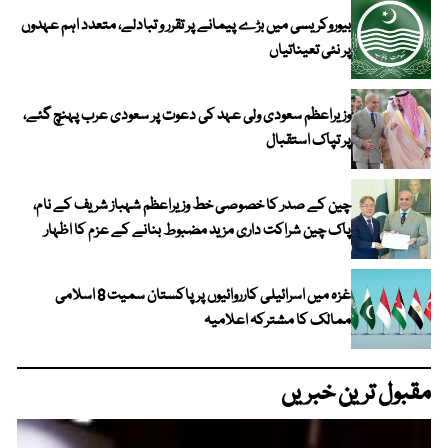
بیوروکریسی میں بڑے پیمانے پر تقرر و تبادلے، متعدد اہم عہدوں
پر نئی تعیناتیاں
وزیراعظم سعودی ولی عہد کی دعوت پر سعودی عرب پہنچ گئے،
پر تپاک استقبال
چین کے صدر کا خصوصی خط وزیراعظم شہباز شریف کے نام،
پاک چین شراکت داری مزید مضبوط بنانے کے عزم کا اظہار
غزہ میں اسرائیلی کارروائیوں پر پاکستان سمیت 8 اسلامی
ممالک کا مشترکہ اعلامیہ
مقبول ترین خبریں