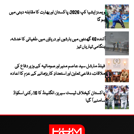
ویمنز ایشیا کپ 2026، پاکستان اور بھارت کا مقابلہ دبئی میں
ہو گا
آئندہ 48 گھنٹوں میں بارشوں اور دریاؤں میں طغیانی کا خدشہ،
ہنگامی تیاریاں تیز
فیلڈ مارشل سید عاصم منیر اور صومالیہ کے وزیر دفاع کی
ملاقات، دفاعی تعاون اور استعدادِ کار بڑھانے کے عزم کا اعادہ
پاکستان کیخلاف ٹیسٹ سیریز ، انگلینڈ کا 16 رکنی اسکواڈ
سامنے آ گیا