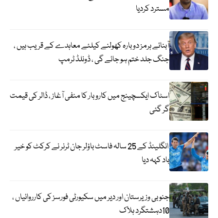
مسترد کردیا
آبنائے ہرمز دوبارہ کھولنے کیلئے معاہدے کے قریب ہیں ،
جنگ جلد ختم ہو جائے گی ، ڈونلڈ ٹرمپ
اسٹاک ایکسچینج میں کاروبار کا منفی آغاز ، ڈالر کی قیمت
گر گئی
انگلینڈ کے 25 سالہ فاسٹ باؤلر جان ٹرنر نے کرکٹ کو خیر
باد کہہ دیا
جنوبی وزیرستان اور دیر میں سکیورٹی فورسز کی کارروائیاں ،
10دہشتگرد ہلاک