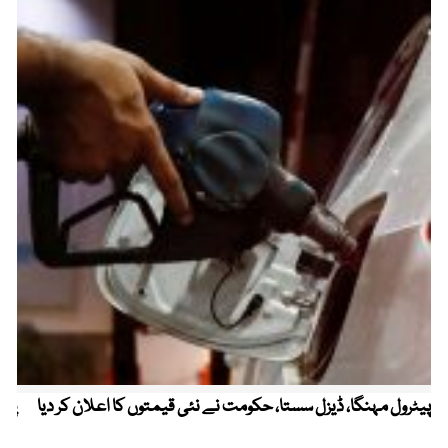
پیٹرول مہنگا، ڈیزل سستا، حکومت نے نئی قیمتوں کا اعلان کر دیا
پنج