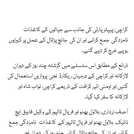
کراچی: پیپلزپارٹی کی جانب سے جیالوں کے کاغذات
نامزدگی جمع کرانے اور ان کی جانچ پڑتال کے عمل پر کروڑوں
روپے خرچ کر دیے گئے۔
ذرائع کے مطابق اس سلسلے میں گزشتہ چند روز کے دوران
لاڑکانہ اور کراچی کے درمیان ریکارڈ نجی پروازیں استعمال کی
گئیں اور اومنی ائیر کرافٹ کے ذریعے کراچی، نواب شاہ اور
لاڑکانہ کا سفر کیا گیا۔
آصف زرداری، بلاول بھٹو اور فریال تالپورکے وکیل فاروق ایچ
نائیک بلاول بھٹو اور فریال تالپور کے کاغذات نامزدگی جمع
کرانے اور ان کی جانچ پڑتال کرانے چند روز کے دوران نجی