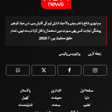
ہم نیوز پر شائع یا نشر ہونے والا مواد ادارتی ٹیم کی کاوش ہے۔ اس مواد کو بغیر
پیشگی اجازت کسی بھی صورت میں استعمال یا نقل کرنا درست نہیں۔ تمام
حقوق محفوظ ہیں © 2026
رابطہ کریں
پرائیویسی پالیسی
WhatsApp
Twitter
Facebook
Faceboo
صفحۂ اول
تازہ ترین
پاکستان
دنیا
معیشت
کھیل
تعلیم
صحت
انٹرٹینمنٹ