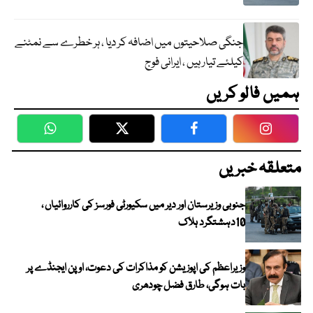
جنگی صلاحیتوں میں اضافہ کر دیا ، ہر خطرے سے نمٹنے
کیلئے تیار ہیں ، ایرانی فوج
ہمیں فالو کریں
WhatsApp
Twitter
Facebook
Faceboo
متعلقہ خبریں
جنوبی وزیرستان اور دیر میں سکیورٹی فورسز کی کارروائیاں ،
10دہشتگرد ہلاک
وزیراعظم کی اپوزیشن کو مذاکرات کی دعوت، اوپن ایجنڈے پر
بات ہوگی، طارق فضل چودھری