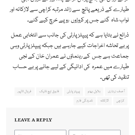
طیارے کے ذریعے پانچ سے زائد مرتبہ کراچی سے لاڑکانہ اور
نواب شاہ گئے جس پر کروڑوں روپے خرچ کیے گئے۔
ذرائع نے بتایا ہے کہ پیپلزپارٹی کی جانب سے انتخابی عمل
پر بے تحاشہ اخراجات کیے جارہے ہیں جبکہ پیپلزپارٹی وہی
جماعت ہے جس کے رہنماؤں نے عمران خان کے نجی
طیارے میں عمرہ کی ادائیگی کے لیے جانے پر بے حساب
تنقید کی تھی۔
آصف زرداری
بلاول بھٹو
پیپلزپارٹی
فاروق ایچ نائیک
فریال تالپور
کراچی
لاڑکانہ
نامزدگی فارم
LEAVE A REPLY