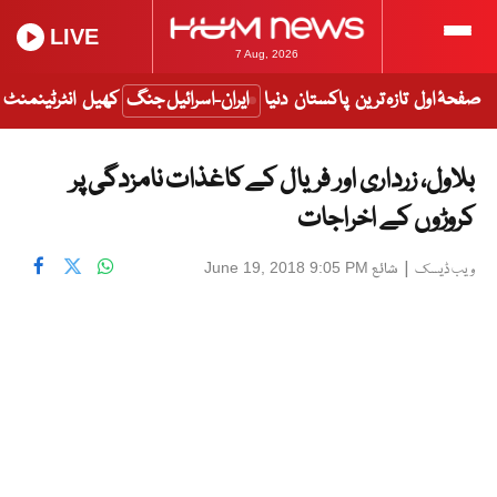
LIVE
7 Aug, 2026
صفحۂ اول
تازہ ترین
پاکستان
دنیا
ایران-اسرائیل جنگ
کھیل
انٹرٹینمنٹ
بلاول، زرداری اور فریال کے کاغذات نامزدگی پر
کروڑوں کے اخراجات
|
شائع
June 19, 2018 9:05 PM
ویب ڈیسک