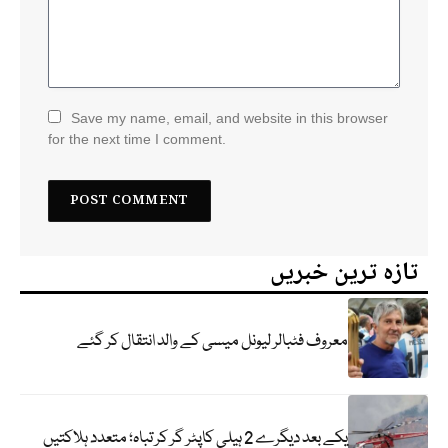
Save my name, email, and website in this browser
for the next time I comment.
تازہ ترین خبریں
معروف فٹبالر لیونل میسی کے والد انتقال کر گئے
یکے بعد دیگرے 2 ہیلی کاپٹر گر کر تباہ؛ متعدد ہلاکتیں