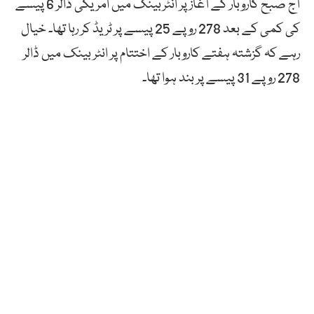
آج صبح کاروبار کے آغاز پر انٹربینک میں امریکی ڈالر 6 پیسے
کی کمی کے بعد 278 روپے 25 پیسے پر ٹریڈ کر رہا تھا۔ خیال
رہے کہ گزشتہ ہفتے کاروبار کے اختتام پر انٹر بینک میں ڈالر
278 روپے 31 پیسے پر بند ہوا تھا۔