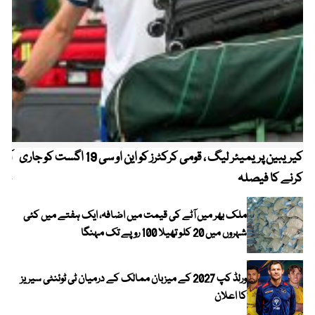
کیریبین پریمیئر لیگ ، قومی کرکٹرز کو این او سی 19 اگست کو جاری
آز
کرنے کا فیصلہ
چھی
ملک بھر میں آٹے کی قیمت میں اضافہ، ایک ہفتے میں کئی
شہروں میں 20 کلو تھیلا 100 روپے تک مہنگا
ورلڈ کپ 2027 کے میزبان ممالک کے درمیان ٹی ٹوئنٹی سیریز
کا اعلان