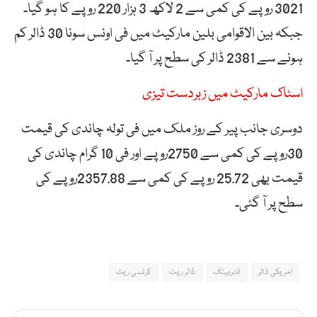
3021 روپے کی کمی سے 2 لاکھ 3 ہزار 220 روپے کا ہو گیا۔
جبکہ بین الاقوامی بلین مارکیٹ میں فی اونس سونا 30 ڈالر کم
ہونے سے 2381 ڈالر کی سطح پر آ گیا۔
اسٹاک مارکیٹ میں زبردست تیزی
دوسری جانب پیر کے روز ملک میں فی تولہ چاندی کی قیمت
30روپے کی کمی سے 2750روپے اور فی 10 گرام چاندی کی
قیمت بھی 25.72 روپے کی کمی سے 2357.88روپے کی
سطح پر آ گئی۔
امریکی ڈالر
انٹربینک
ڈالر ریٹ
کرنسی ریٹ