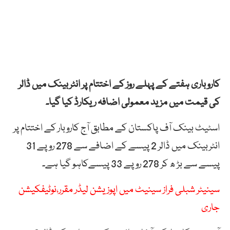
کاروباری ہفتے کے پہلے روز کے اختتام پر انٹربینک میں ڈالر
کی قیمت میں مزید معمولی اضافہ ریکارڈ کیا گیا۔
اسٹیٹ بینک آف پاکستان کے مطابق آج کاروبار کے اختتام پر
انٹربینک میں ڈالر 2 پیسے کے اضافے سے 278 روپے 31
پیسے سے بڑ ھ کر 278 روپے 33 پیسےکاہو گیا ہے۔
سینیٹر شبلی فراز سینیٹ میں اپوزیشن لیڈر مقرر،نوٹیفکیشن
جاری