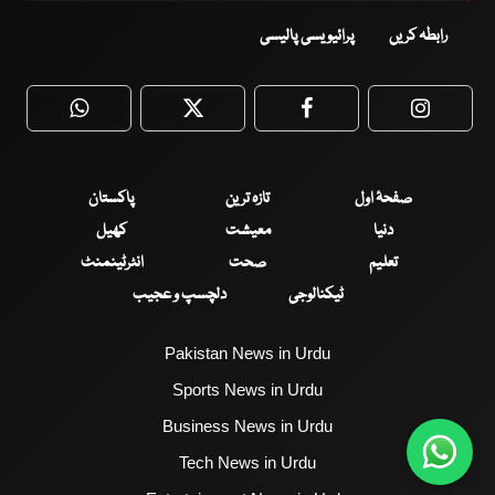
رابطہ کریں
پرائیویسی پالیسی
WhatsApp
Twitter
Facebook
Faceboo
صفحۂ اول
تازہ ترین
پاکستان
دنیا
معیشت
کھیل
تعلیم
صحت
انٹرٹینمنٹ
ٹیکنالوجی
دلچسپ و عجیب
Pakistan News in Urdu
Sports News in Urdu
Business News in Urdu
Tech News in Urdu