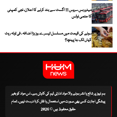
میٹرو بس سروس 11 اگست سے بند کرنے کا اعلان، نجی کمپنی
کا حتمی نوٹس
سونے کی قیمت میں مسلسل تیسرے روز بڑا اضافہ ، فی تولہ ریٹ
کہاں تک جا پہنچا؟
ہم نیوز پر شائع یا نشر ہونے والا مواد ادارتی ٹیم کی کاوش ہے۔ اس مواد کو بغیر
پیشگی اجازت کسی بھی صورت میں استعمال یا نقل کرنا درست نہیں۔ تمام
حقوق محفوظ ہیں © 2026