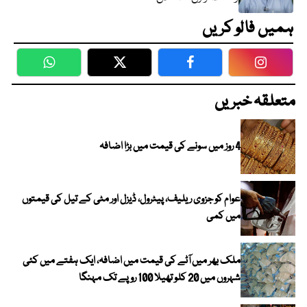
ہمیں فالو کریں
WhatsApp
Twitter
Facebook
Faceboo
متعلقہ خبریں
4 روز میں سونے کی قیمت میں بڑا اضافہ
عوام کو جزوی ریلیف، پیٹرول، ڈیزل اور مٹی کے تیل کی قیمتوں
میں کمی
ملک بھر میں آٹے کی قیمت میں اضافہ، ایک ہفتے میں کئی
شہروں میں 20 کلو تھیلا 100 روپے تک مہنگا