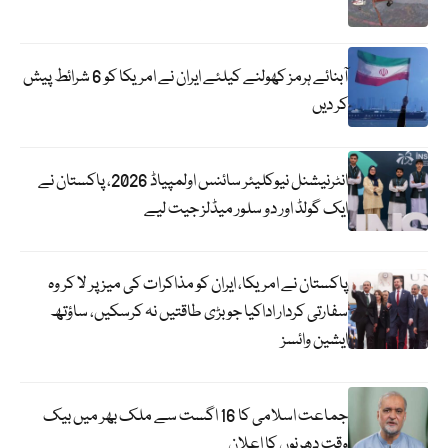
آبنائے ہرمز کھولنے کیلئے ایران نے امریکا کو 6 شرائط پیش
کر دیں
انٹرنیشنل نیوکلیئر سائنس اولمپیاڈ 2026، پاکستان نے
ایک گولڈ اور دو سلور میڈلز جیت لیے
پاکستان نے امریکا، ایران کو مذاکرات کی میز پر لا کر وہ
سفارتی کردار اداکیا جو بڑی طاقتیں نہ کرسکیں، ساؤتھ
ایشین وائسز
جماعت اسلامی کا 16 اگست سے ملک بھر میں بیک
وقت دھرنوں کا اعلان