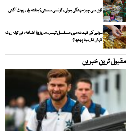
کون سی چیز مہنگی ہوئی ،کونسی سستی؟ ہفتہ وار رپورٹ آگئی
سونے کی قیمت میں مسلسل تیسرے روز بڑا اضافہ ، فی تولہ ریٹ
کہاں تک جا پہنچا؟
مقبول ترین خبریں