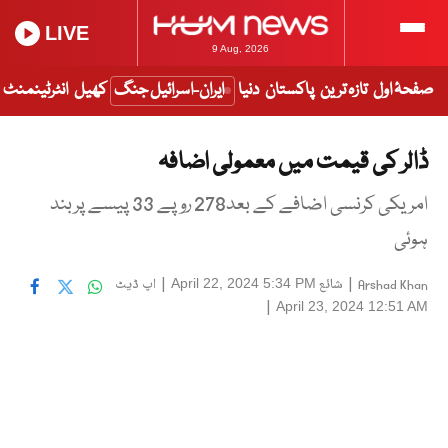
LIVE
9 Aug, 2026
صفحۂ اول
تازہ ترین
پاکستان
دنیا
ایران-اسرائیل جنگ
کھیل
انٹرٹینمنٹ
ڈالر کی قیمت میں معمولی اضافہ
امریکی کرنسی اضافے کے بعد278 روپے 33 پیسے پربند
ہوئی
|
شائع
|
اپ ڈیٹ
April 22, 2024 5:34 PM
Arshad Khan
|
April 23, 2024 12:51 AM