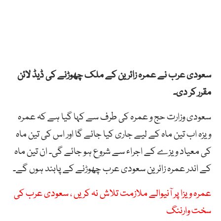
سعودی عرب نے عمرہ زائرین کے ملک چھوڑنے کی ڈیڈ لائن
مقرر کر دی۔
سعودی وزارت حج و عمرہ کی طرف سے کہا گیا ہے کہ عمرہ
ویزہ اب تین ماہ کے لیے جاری کیا جائے گا اور اس کی تین ماہ
کی معیاد ویزے کے اجراء سے شروع ہو جائے گی۔ ان تین ماہ
کے اندر عمرہ زائرین سعودی عرب چھوڑنے کے پابند ہوں گے۔
عمرہ ویزا پر آنیوالے ملازمت تلاش نہ کریں ، سعودی عرب کی
سخت وارننگ