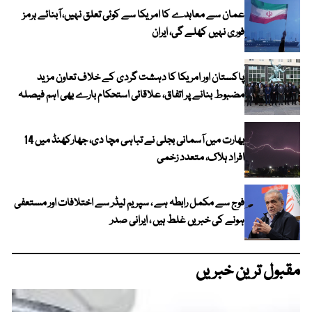
عمان سے معاہدے کا امریکا سے کوئی تعلق نہیں، آبنائے ہرمز
فوری نہیں کھلے گی، ایران
پاکستان اور امریکا کا دہشت گردی کے خلاف تعاون مزید
مضبوط بنانے پر اتفاق، علاقائی استحکام بارے بھی اہم فیصلہ
بھارت میں آسمانی بجلی نے تباہی مچا دی، جھارکھنڈ میں 14
افراد ہلاک، متعدد زخمی
فوج سے مکمل رابطہ ہے ، سپریم لیڈر سے اختلافات اور مستعفی
ہونے کی خبریں غلط ہیں ، ایرانی صدر
مقبول ترین خبریں