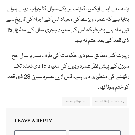
وزارت نے اپنے ایکس اکاؤنٹ پر ایک سوال کا جواب دیتے ہوئے
بتایا ہے کہ عمرہ ویزے کی معیاد اس کے اجراء کی تاریخ سے
تین ماہ ہے بشرطیکہ اس کی معیاد ہجری سال کے مطابق 15
ذی قعد کے بعد ختم نہ ہو۔
رپورٹ کے مطابق سعودی حکومت کی طرف سے ہر سال حج
سیزن کے پیش نظر عمرہ ویزوں کی معیاد 15 ذی قعدہ تک
رکھنے کی منظوری دی ہے۔ قبل ازیں عمرہ سیزن 29 ذی قعد
کو ختم ہوتا تھا۔
umra pilgrims
saudi Haj ministry
LEAVE A REPLY