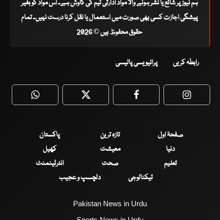
ہم نیوز پر شائع یا نشر ہونے والا مواد ادارتی ٹیم کی کاوش ہے۔ اس مواد کو بغیر
پیشگی اجازت کسی بھی صورت میں استعمال یا نقل کرنا درست نہیں۔ تمام
حقوق محفوظ ہیں © 2026
رابطہ کریں
پرائیویسی پالیسی
WhatsApp
Twitter
Facebook
Faceboo
صفحۂ اول
تازہ ترین
پاکستان
دنیا
معیشت
کھیل
تعلیم
صحت
انٹرٹینمنٹ
ٹیکنالوجی
دلچسپ و عجیب
Pakistan News in Urdu
Sports News in Urdu