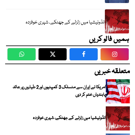
انڈونیشیا میں زلزلے کے جھٹکے، شہری خوفزدہ
ہمیں فالو کریں
WhatsApp
Twitter
Facebook
Faceboo
متعلقہ خبریں
امریکا نے ایران سے منسلک 3 کمپنیوں اور 2 طیاروں پر عائد
پابندیاں ختم کر دیں
انڈونیشیا میں زلزلے کے جھٹکے، شہری خوفزدہ