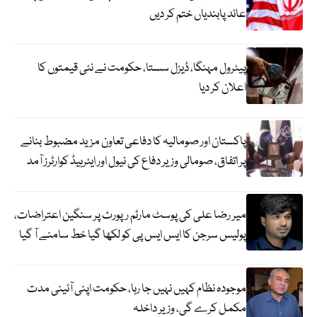
عائد پابندیاں ختم کر دیں
پیٹرول مہنگا، ڈیزل سستا، حکومت نے نئی قیمتوں کا
اعلان کر دیا
پاکستان اور صومالیہ کا دفاعی تعاون مزید مضبوط بنانے
پر اتفاق، صومالی وزیر دفاع کی نیول اور ایئرہیڈ کوارٹرز آمد
میر رضا علی کی پوسٹ مارٹم رپورٹ پر سنگین اعتراضات،
پولیس سرجن کا ایس ایس پی کو لکھا گیا خط سامنے آ گیا
موجودہ نظام کہیں نہیں جا رہا، حکومت اپنی آئینی مدت
مکمل کرے گی، وزیر داخلہ