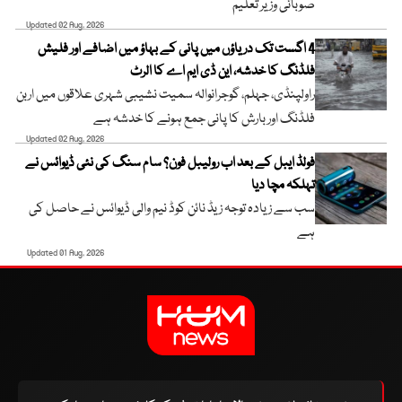
صوبائی وزیر تعلیم
Updated 02 Aug, 2026
4 اگست تک دریاؤں میں پانی کے بہاؤ میں اضافے اور فلیش
فلڈنگ کا خدشہ، این ڈی ایم اے کا الرٹ
راولپنڈی، جہلم، گوجرانوالہ سمیت نشیبی شہری علاقوں میں اربن
فلڈنگ اور بارش کا پانی جمع ہونے کا خدشہ ہے
Updated 02 Aug, 2026
فولڈ ایبل کے بعد اب رولیبل فون؟ سام سنگ کی نئی ڈیوائس نے
تہلکہ مچا دیا
سب سے زیادہ توجہ زیڈ نائن کوڈ نیم والی ڈیوائس نے حاصل کی
ہے
Updated 01 Aug, 2026