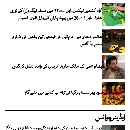
آزاد کشمیر الیکشن ، ایل اے 27 میں مسلم لیگ (ن) کی نورین
عارف ، ایل اے 28 میں پیپلز پارٹی کے بازل نقوی کامیاب
عالمی منڈی میں خام تیل کی قیمتیں تین ہفتوں کی کم ترین
سطح پر آ گئیں
پشاور زلمی کے مالک جاوید آفریدی کی والدہ انتقال کر گئیں
سونا پھر سستا ہوگیا،فی تولہ اب کتنے میں ملے گا؟
ایڈیٹرچوائس
دوسرا ٹیسٹ، ساجد خان کی شاندار بالنگ، ویسٹ انڈیز پہلی اننگز