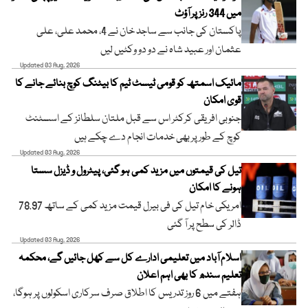
میں 344 رنز پر آؤٹ
پاکستان کی جانب سے ساجد خان نے 4، محمد علی، علی
عثمان اور عبید شاہ نے دو دو وکٹیں لیں
Updated 03 Aug, 2026
مائیک اسمتھ کو قومی ٹیسٹ ٹیم کا بیٹنگ کوچ بنائے جانے کا
قوی امکان
جنوبی افریقی کرکٹر اس سے قبل ملتان سلطانز کے اسسٹنٹ
کوچ کے طور پر بھی خدمات انجام دے چکے ہیں
Updated 03 Aug, 2026
تیل کی قیمتوں میں مزید کمی ہو گئی، پیٹرول و ڈیزل سستا
ہونے کا امکان
امریکی خام تیل کی فی بیرل قیمت مزید کمی کے ساتھ 78.97
ڈالر کی سطح پر آ گئی
Updated 03 Aug, 2026
اسلام آباد میں تعلیمی ادارے کل سے کھل جائیں گے، محکمہ
تعلیم سندھ کا بھی اہم اعلان
ہفتے میں 6 روز تدریس کا اطلاق صرف سرکاری اسکولوں پر ہوگا،