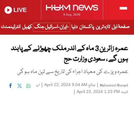
LIVE
6 Aug, 2026
صفحۂ اول
تازہ ترین
پاکستان
دنیا
ایران-اسرائیل جنگ
کھیل
انٹرٹینمنٹ
عمرہ زائرین 3 ماہ کے اندر ملک چھوڑنے کے پابند
ہوں گے ، سعودی وزارت حج
عمرہ ویزے کی معیاد اجراء کی تاریخ سے تین ماہ ہو گی
|
شائع
|
اپ
April 22, 2024 9:04 AM
Mehmood Ahmed
ڈیٹ
|
April 23, 2024 1:23 PM