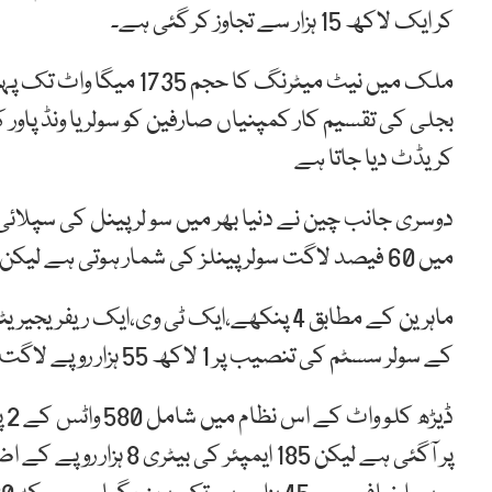
کر ایک لاکھ 15 ہزار سے تجاوز کر گئی ہے۔
ملک میں نیٹ میٹرنگ کا
بجلی کی تقسیم کار کمپنیاں صارفین کو سولر یا ونڈ پاور 
کریڈٹ دیا جاتا ہے
دوسری جانب چین نے دنیا بھر میں سو لر پینل کی سپلائی 
میں 60 فیصد لاگت سولر پینلز کی شمار ہوتی ہے لیکن3 واٹ سے چھوٹے نظام میں پینلز کی لاگت32 فیصد ہے۔
کے سولر سسٹم کی تنصیب پر 1 لاکھ 55 ہزار روپے لاگت آئے گی جو کہ گزشتہ برس 2 لاکھ روپے تھی۔