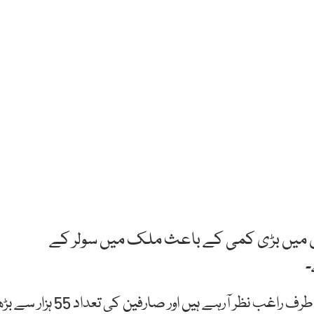
متوں میں بڑی کمی کے باعث ملک میں سولر کے
پاکستان میں صارفین تیزی سے سولر بجلی کے نظام کی طرف راغب نظر آرہے ہیں اور صارفین کی تعداد 55 ہزا