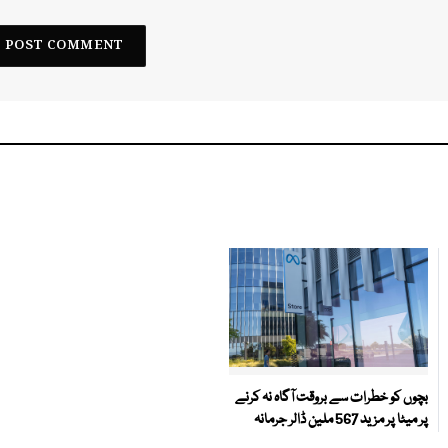
بچوں کو خطرات سے بروقت آگاہ نہ کرنے
پر میٹا پر مزید 567 ملین ڈالر جرمانہ