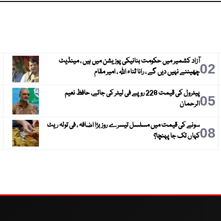
آزاد کشمیر میں حکومت بنانیکی پوزیشن میں ہیں ، مینڈیٹ
3
02
چھیننے نہیں دیں گے ، رانا ثناء اللہ ، امیر مقام
پیٹرول کی قیمت 228 روپے فی لیٹر کی جائے، حافظ نعیم
6
05
الرحمان
سونے کی قیمت میں مسلسل تیسرے روز بڑا اضافہ ، فی تولہ ریٹ
9
08
کہاں تک جا پہنچا؟