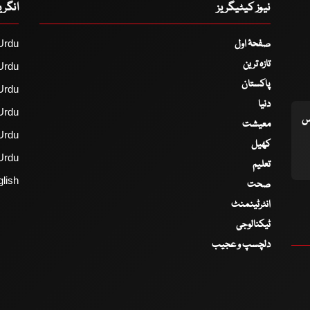
نیوز کیٹیگریز
انگر
صفحۂ اول
Urdu
تازہ ترین
Urdu
پاکستان
Urdu
دنیا
Urdu
اس
معیشت
Urdu
کھیل
Urdu
تعلیم
lish
صحت
انٹرٹینمنٹ
ٹیکنالوجی
دلچسپ و عجیب