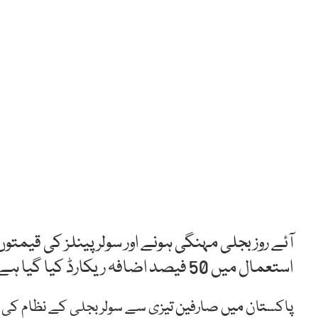
آئے روز بجلی مہنگی ہونے اور سولر پینلز کی قی
استعمال میں 50 فیصد اضافہ ریکارڈ کیا گیا ہے۔