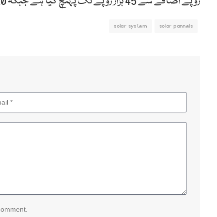
روپے اضافے سے 45 ہزار روپے تک پہنچ گیا ہے جبکہ 20 ہزار روپے تک وائرنگ اور مزدوری کی مد میں خرچ ہوں گے۔
solar system
solar pannels
 comment.