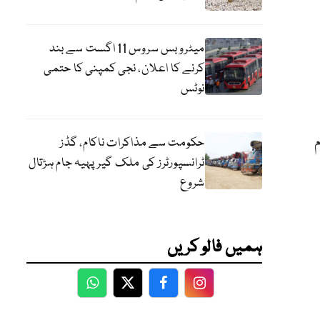
میٹرو بس سروس 11 اگست سے بند
کرنے کا اعلان، نجی کمپنی کا حتمی
نوٹس
حکومت سے مذاکرات ناکام، گڈز
ٹرانسپورٹرز کی ملک گیر پہیہ جام ہڑتال
شروع
ہمیں فالو کریں
WhatsApp
Twitter
Facebook
Facebook