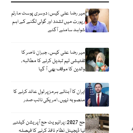
میر رضا علی کیس: دوسری پوسٹ مارٹم
رپورٹ میں تشدد اور گولی لگنے کے اہم
شواہد سامنے آگئے
میر رضا علی کیس، جبران ناصر کا
تفتیشی ٹیم تبدیل کرنے کا مطالبہ،
والدین کا موقف بھی آ گیا
ایران کا آبنائے ہرمز پر ٹول عائد کرنے کا
منصوبہ نہیں، امریکی نائب صدر
حج 2027: پرائیویٹ حج آپریشن کیلئے
ر سے بڑھ
نیا ڈیجیٹل نظام نافذ کرنے کا فیصلہ