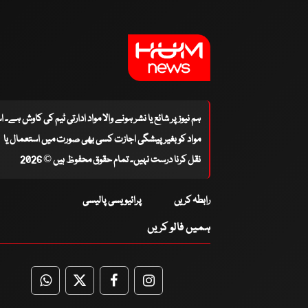
ہم نیوز پر شائع یا نشر ہونے والا مواد ادارتی ٹیم کی کاوش ہے۔ 
مواد کو بغیر پیشگی اجازت کسی بھی صورت میں استعمال یا
نقل کرنا درست نہیں۔ تمام حقوق محفوظ ہیں © 2026
رابطہ کریں
پرائیویسی پالیسی
ہمیں فالو کریں
WhatsApp
Twitter
Facebook
Facebook