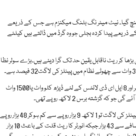
 حجم 1735 میگا واٹ تک پہنچ گیا۔ نیٹ میٹر نگ بلنگ میکنزم ہے جس کے ذریعے
کے ذریعے پیدا کردہ بجلی جو وہ گرڈ میں ڈالتے ہیں کیلئے
بڑھا کر ریٹ ناقابل یقین حد تک گرا دیئے ہیں۔بڑے سولر نظام
ماہرین کے مطابق 4 پنکھے،ایک ٹی وی،ایک ریفریجیریٹر اور 8 ایل ای ڈی لائٹس کے لئے ڈیڑھ کلو واٹ یا1500 واٹ
ڈیڑھ کلو واٹ کے اس نظام میں شامل 580 واٹس کے 2 پینلز کی لاگت تو 1 لاکھ 9 ہزار روپے سے کم ہوکر 48 ہزار روپے
پر آگئی ہے لیکن 185 ایمپئر کی بیٹری 8 ہزار روپے کے اضافے سے 43 ہزار جبکہ انورٹر کا ریٹ قلت کے باعث 10 ہزار