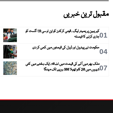
مقبول ترین خبریں
کیریبین پریمیئر لیگ ، قومی کرکٹرز کو این او سی 19 اگست کو
01
جاری کرنے کا فیصلہ
حکومت نے پیٹرول اور ڈیزل کی قیمتوں میں کمی کر دی
04
ملک بھر میں آٹے کی قیمت میں اضافہ، ایک ہفتے میں کئی
07
شہروں میں 20 کلو تھیلا 100 روپے تک مہنگا