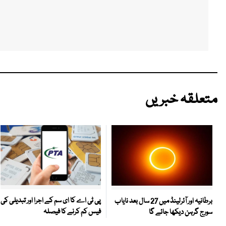
متعلقہ خبریں
پی ٹی اے کا ای سم کے اجرا اور تبدیلی کی
برطانیہ اور آئرلینڈ میں 27 سال بعد نایاب
فیس کم کرنے کا فیصلہ
سورج گرہن دیکھا جائے گا