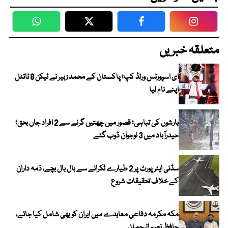
WhatsApp
Twitter
Facebook
Faceboo
متعلقہ خبریں
ای اسپورٹس ورلڈ کپ؛ پاکستان کے محمد زبیر نے ٹیکن 8 ٹائٹل
اپنے نام لیا
بارشوں کی تباہی؛ قصور میں چھتیں گرنے سے 2 افراد جاں بحق؛
حیدرآباد میں 3 نوجوان ڈوب گئے
سڈنی ایئرپورٹ پر 2 طیارے ٹکرانے سے بال بال بچے، ذمہ داران
کے خلاف تحقیقات شروع
مکہ مکرمہ دفاعی معاہدے میں ایران کو بھی شامل کیا جائے،
حافظ نعیم الرحمان