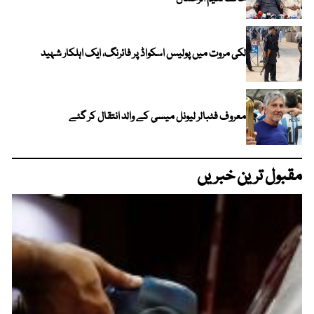
لکی مروت میں پولیس اسکواڈ پر فائرنگ، ایک اہلکار شہید
معروف فٹبالر لیونل میسی کے والد انتقال کر گئے
مقبول ترین خبریں