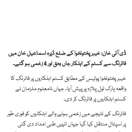
ڈی آئی خان: خیبر پختونخوا کے ضلع ڈیرہ اسماعیل خان میں
فائرنگ سے کسٹم کے اہلکار جاں بحق اور 4 زخمی ہو گئے۔
خیبر پختونخوا پولیس کے مطابق کسٹم اہلکاروں پر فائرنگ کا
واقعہ یارک ٹول پلازہ پر پیش آیا۔ جہاں نامعلوم ملزمان نے
کسٹم اہلکاروں پر فائرنگ کر دی۔
فائرنگ کے نتیجے میں زخمی ہونے والے اہلکاروں کو فوری طور
پر اسپتال منتقل کیا گیا جہاں انہیں طبی امداد دی گئی