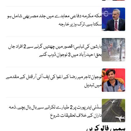
مکہ مکرمہ دفاعی معاہدے میں جلد مصر بھی شامل ہو
سکتا ہے، ترک وزیر خارجہ
بارشوں کی تباہی؛ قصور میں چھتیں گرنے سے 2 افراد جاں
بحق؛ حیدرآباد میں 3 نوجوان ڈوب گئے
نوجوان تاجر میر رضا کے اغوا کی ایف آئی آر قتل کے مقدمے
میں تبدیل
سڈنی ایئرپورٹ پر 2 طیارے ٹکرانے سے بال بال بچے، ذمہ
داران کے خلاف تحقیقات شروع
ہمیں فالو کریں