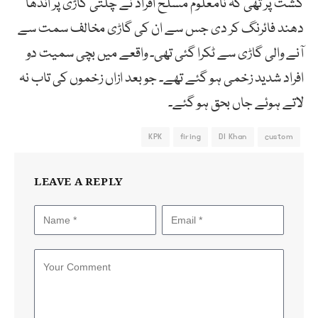
گشت پر تھی کہ نامعلوم مسلح افراد نے چلتی گاڑی پر اندھا
دھند فائرنگ کر دی جس سے ان کی گاڑی مخالف سمت سے
آنے والی گاڑی سے ٹکرا گئی تھی۔ واقعے میں بچی سمیت دو
افراد شدید زخمی ہو گئے تھے۔ جو بعد ازاں زخموں کی تاب نہ
لاتے ہوئے جاں بحق ہو گئے۔
KPK
firing
DI Khan
custom
LEAVE A REPLY