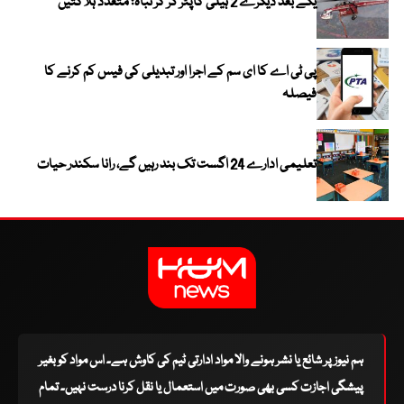
یکے بعد دیگرے 2 ہیلی کاپٹر گر کر تباہ؛ متعدد ہلاکتیں
پی ٹی اے کا ای سم کے اجرا اور تبدیلی کی فیس کم کرنے کا
فیصلہ
تعلیمی ادارے 24 اگست تک بند رہیں گے، رانا سکندر حیات
ہم نیوز پر شائع یا نشر ہونے والا مواد ادارتی ٹیم کی کاوش ہے۔ اس مواد کو بغیر
پیشگی اجازت کسی بھی صورت میں استعمال یا نقل کرنا درست نہیں۔ تمام