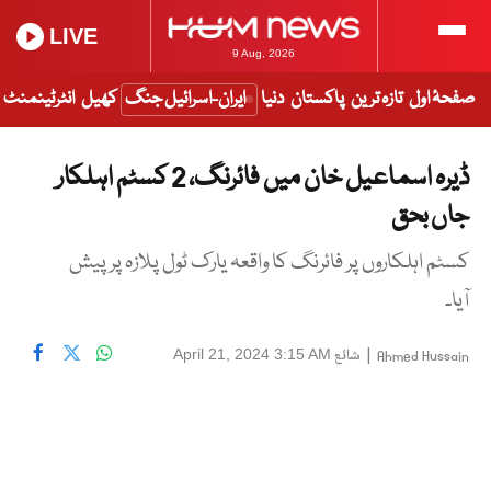
LIVE
9 Aug, 2026
صفحۂ اول
تازہ ترین
پاکستان
دنیا
ایران-اسرائیل جنگ
کھیل
انٹرٹینمنٹ
ڈیرہ اسماعیل خان میں فائرنگ، 2 کسٹم اہلکار
جاں بحق
کسٹم اہلکاروں پر فائرنگ کا واقعہ یارک ٹول پلازہ پر پیش
آیا۔
|
شائع
April 21, 2024 3:15 AM
Ahmed Hussain