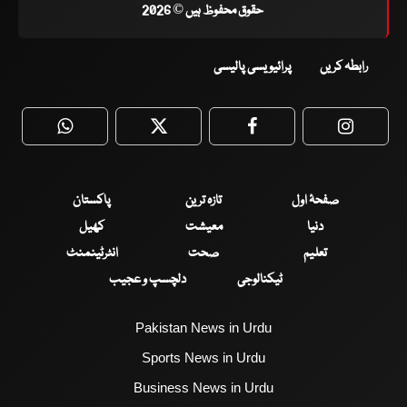
حقوق محفوظ ہیں © 2026
رابطہ کریں
پرائیویسی پالیسی
WhatsApp
Twitter
Facebook
Faceboo
صفحۂ اول
تازہ ترین
پاکستان
دنیا
معیشت
کھیل
تعلیم
صحت
انٹرٹینمنٹ
ٹیکنالوجی
دلچسپ و عجیب
Pakistan News in Urdu
Sports News in Urdu
Business News in Urdu