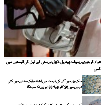
عوام کو جزوی ریلیف، پیٹرول، ڈیزل اور مٹی کے تیل کی قیمتوں میں
4 روز میں سونے کی قیمت میں بڑا اضافہ
کمی
ملک بھر میں آٹے کی قیمت میں اضافہ، ایک ہفتے میں کئی
شہروں میں 20 کلو تھیلا 100 روپے تک مہنگا