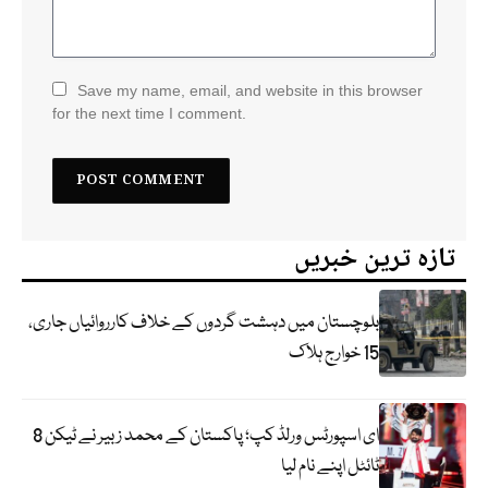
Save my name, email, and website in this browser
for the next time I comment.
تازہ ترین خبریں
بلوچستان میں دہشت گردوں کے خلاف کارروائیاں جاری،
15 خوارج ہلاک
ای اسپورٹس ورلڈ کپ؛ پاکستان کے محمد زبیر نے ٹیکن 8
ٹائٹل اپنے نام لیا