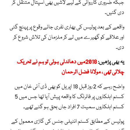
جبکہ ضروری کارروائی کے لیے لاشیں بھی اسپتال متنقل کر
دی گئیں۔
واقعے کے بعد پولیس کی بھاری نفری جائے وقوع پر پہنچ گئی
اور علاقے کو گھیرے میں لے کر ملزمان کی تلاش شروع کر
دی۔
یہ بھی پڑھیں:
2018میں دھاندلی ہوئی تو ہم نے تحریک
چلائی تھی ، مولانا فضل الرحمان
واضح رہے کہ 2 روز قبل 18 اپریل کو بھی ڈی آئی خان میں
کسٹم اہلکاروں پر فائرنگ کا واقعہ پیش آیا تھا جس میں 5
کسٹم اہلکاروں سمیت 7 افراد جاں بحق ہو گئے تھے۔
پولیس کے مطابق کسٹم انٹیلی جنس کی گاڑی معمول کے