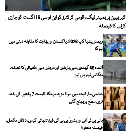
کیریبین پریمیئر لیگ ، قومی کرکٹرز کو این او سی 19 اگست کو جاری
پیٹ
کرنے کا فیصلہ
ویمنز ایشیا کپ 2026، پاکستان اور بھارت کا مقابلہ دبئی میں
ہو گا
آئندہ 48 گھنٹوں میں بارشوں اور دریاؤں میں طغیانی کا خدشہ،
ہنگامی تیاریاں تیز
عالمی مارکیٹ میں سونا مزید مہنگا ، قیمت 7 ہفتوں کی بلند
ترین سطح پر پہنچ گئی
بانی پی ٹی آئی اور بشریٰ بی بی کی قیدِ تنہائی کیس، دلائل مکمل،
فیصلہ محفوظ