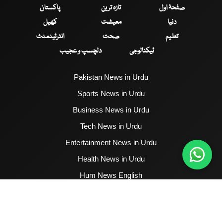
صفحۂ اول
تازہ ترین
پاکستان
دنیا
معیشت
کھیل
تعلیم
صحت
انٹرٹینمنٹ
ٹیکنالوجی
دلچسپ و عجیب
Pakistan News in Urdu
Sports News in Urdu
Business News in Urdu
Tech News in Urdu
Entertainment News in Urdu
Health News in Urdu
Hum News English