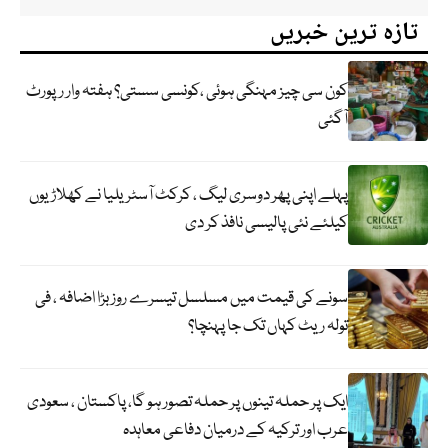
تازہ ترین خبریں
کون سی چیز مہنگی ہوئی ،کونسی سستی؟ ہفتہ وار رپورٹ
آگئی
پہلے اپنی پھر دوسری لیگ ، کرکٹ آسٹریلیا نے کھلاڑیوں
کیلئے نئی پالیسی نافذ کر دی
سونے کی قیمت میں مسلسل تیسرے روز بڑا اضافہ ، فی
تولہ ریٹ کہاں تک جا پہنچا؟
ایک پر حملہ تینوں پر حملہ تصور ہو گا، پاکستان ، سعودی
عرب اور ترکیہ کے درمیان دفاعی معاہدہ