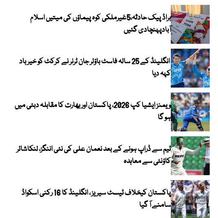
براڈ پیک حادثہ،5غیرملکی کوہ پیماؤں کی میتیں اسلام
آبادپہنچادی گئیں
انگلینڈ کے 25 سالہ فاسٹ باؤلر جان ٹرنر نے کرکٹ کو خیر باد
کہہ دیا
ویمنز ایشیا کپ 2026، پاکستان اور بھارت کا مقابلہ دبئی میں
ہو گا
ٹیم سے ڈراپ ہونے کے بعد نعمان علی کی نئی اننگز، لنکاشائر
کاؤنٹی سے معاہدہ
پاکستان کیخلاف ٹیسٹ سیریز ، انگلینڈ کا 16 رکنی اسکواڈ
سامنے آ گیا