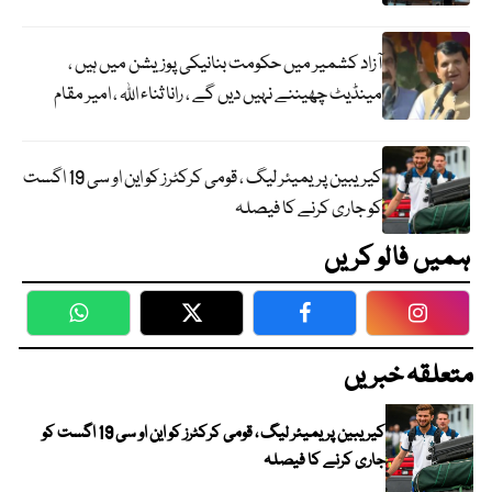
آزاد کشمیر میں حکومت بنانیکی پوزیشن میں ہیں ،
مینڈیٹ چھیننے نہیں دیں گے ، رانا ثناء اللہ ، امیر مقام
کیریبین پریمیئر لیگ ، قومی کرکٹرز کو این او سی 19 اگست
کو جاری کرنے کا فیصلہ
ہمیں فالو کریں
WhatsApp
Twitter
Facebook
Faceboo
متعلقہ خبریں
کیریبین پریمیئر لیگ ، قومی کرکٹرز کو این او سی 19 اگست کو
جاری کرنے کا فیصلہ