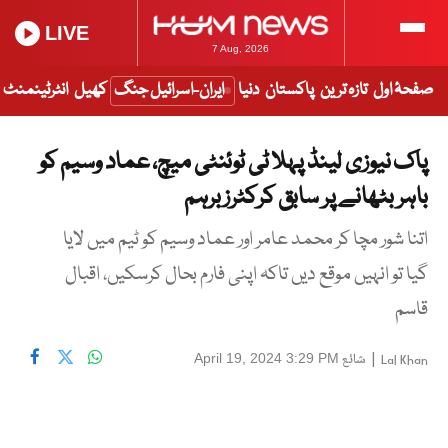
LIVE
7 Aug, 2026
صفحۂ اول
تازہ ترین
پاکستان
دنیا
ایران-اسرائیل جنگ
کھیل
انٹرٹینمنٹ
پاک نیوزی لینڈ پہلا ٹی ٹوئنٹی میچ، عماد وسیم کو
باہر بٹھانے پر سابق کرکٹرز برہم
اتنا شور مچا کر محمد عامر اور عماد وسیم کو ٹیم میں لایا
گیا تو انہیں موقع دیں تاکہ اپنی فارم بحال کرسکیں، اقبال
قاسم
|
شائع
April 19, 2024 3:29 PM
Lal Khan