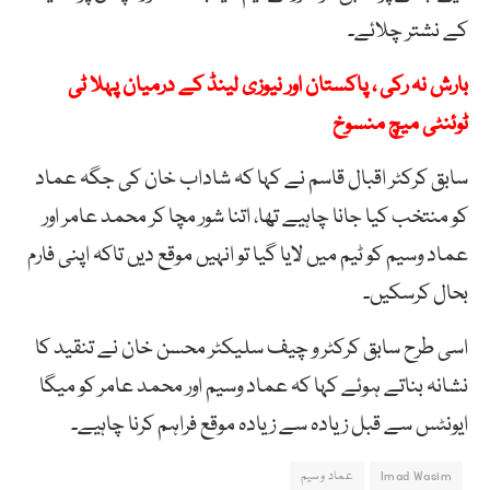
کے نشتر چلائے۔
بارش نہ رکی ، پاکستان اور نیوزی لینڈ کے درمیان پہلا ٹی
ٹوئنٹی میچ منسوخ
سابق کرکٹر اقبال قاسم نے کہا کہ شاداب خان کی جگہ عماد
کو منتخب کیا جانا چاہیے تھا، اتنا شور مچا کر محمد عامر اور
عماد وسیم کو ٹیم میں لایا گیا تو انہیں موقع دیں تاکہ اپنی فارم
بحال کرسکیں۔
اسی طرح سابق کرکٹر و چیف سلیکٹر محسن خان نے تنقید کا
نشانہ بناتے ہوئے کہا کہ عماد وسیم اور محمد عامر کو میگا
ایونٹس سے قبل زیادہ سے زیادہ موقع فراہم کرنا چاہیے۔
Imad Wasim
عماد وسیم