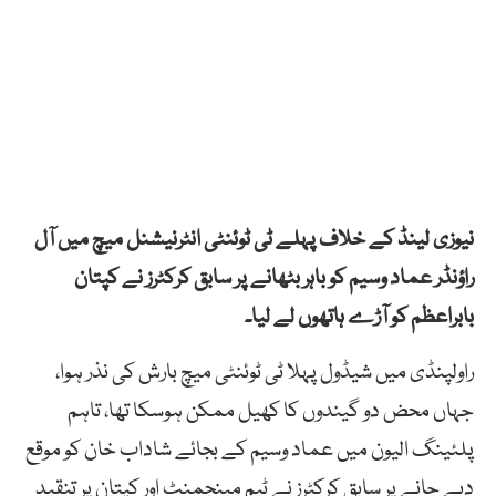
نیوزی لینڈ کے خلاف پہلے ٹی ٹوئنٹی انٹرنیشنل میچ میں آل
راؤنڈر عماد وسیم کو باہر بٹھانے پر سابق کرکٹرز نے کپتان
بابراعظم کو آڑے ہاتھوں لے لیا۔
راولپنڈی میں شیڈول پہلا ٹی ٹوئنٹی میچ بارش کی نذر ہوا،
جہاں محض دو گیندوں کا کھیل ممکن ہوسکا تھا، تاہم
پلئینگ الیون میں عماد وسیم کے بجائے شاداب خان کو موقع
دیے جانے پر سابق کرکٹرز نے ٹیم مینجمنٹ اور کپتان پر تنقید