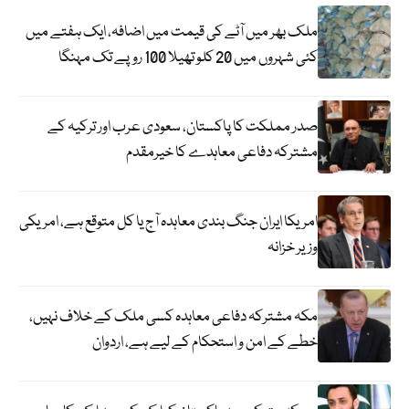
ملک بھر میں آٹے کی قیمت میں اضافہ، ایک ہفتے میں
کئی شہروں میں 20 کلو تھیلا 100 روپے تک مہنگا
صدر مملکت کا پاکستان، سعودی عرب اور ترکیہ کے
مشترکہ دفاعی معاہدے کا خیرمقدم
امریکا ایران جنگ بندی معاہدہ آج یا کل متوقع ہے، امریکی
وزیر خزانہ
مکہ مشترکہ دفاعی معاہدہ کسی ملک کے خلاف نہیں،
خطے کے امن و استحکام کے لیے ہے، اردوان