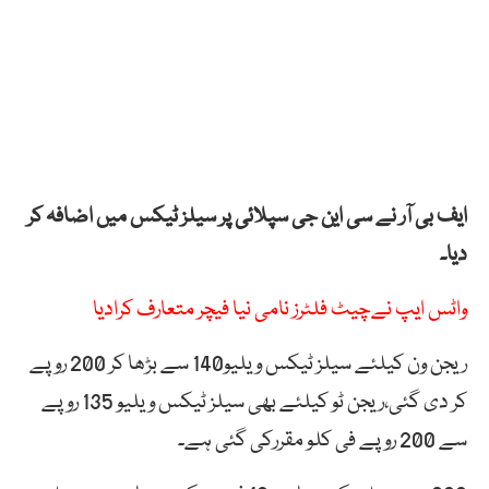
ایف بی آر نے سی این جی سپلائی پر سیلز ٹیکس میں اضافہ کر
دیا۔
واٹس ایپ نےچیٹ فلٹرز نامی نیا فیچر متعارف کرادیا
ریجن ون کیلئے سیلز ٹیکس ویلیو140 سے بڑھا کر 200 روپے
کر دی گئی،ریجن ٹو کیلئے بھی سیلز ٹیکس ویلیو 135 روپے
سے 200 روپے فی کلو مقررکی گئی ہے۔