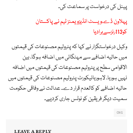
پینل کی درخواست پر سماعت کی۔
پہلاون ڈے،ویسٹ انڈیزویمنز ٹیم نے پاکستان
کو113رنزسےہرادیا
وکیل درخواستگزار نے کہا کہ پٹرولیم مصنوعات کی قیمتوں
میں حالیہ اضافے سے مہنگائی میں اضافہ ہوگا، بین
الاقوامی سطح پرپٹرولیم مصنوعات کی قیمتوں میں اضافہ
نہیں ہورہا، لاہورہائیکورٹ پٹرولیم مصنوعات کی قیمتوں میں
حالیہ اضافے کو کالعدم قرار دے۔ عدالت نے وفاقی حکومت
سمیت دیگر فریقین کو نوٹس جاری کردیے۔
CNG
LEAVE A REPLY