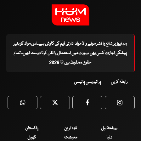
ہم نیوز پر شائع یا نشر ہونے والا مواد ادارتی ٹیم کی کاوش ہے۔ اس مواد کو بغیر
پیشگی اجازت کسی بھی صورت میں استعمال یا نقل کرنا درست نہیں۔ تمام
حقوق محفوظ ہیں © 2026
رابطہ کریں
پرائیویسی پالیسی
WhatsApp
Twitter
Facebook
Faceboo
صفحۂ اول
تازہ ترین
پاکستان
دنیا
معیشت
کھیل