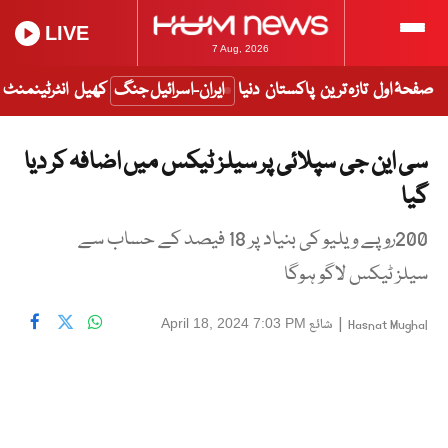
LIVE
7 Aug, 2026
صفحۂ اول
تازہ ترین
پاکستان
دنیا
ایران-اسرائیل جنگ
کھیل
انٹرٹینمنٹ
سی این جی سپلائی پر سیلز ٹیکس میں اضافہ کر دیا
گیا
200روپے ویلیو کی بنیاد پر 18 فیصد کے حساب سے
سیلز ٹیکس لاگو ہوگا
|
شائع
April 18, 2024 7:03 PM
Hasnat Mughal