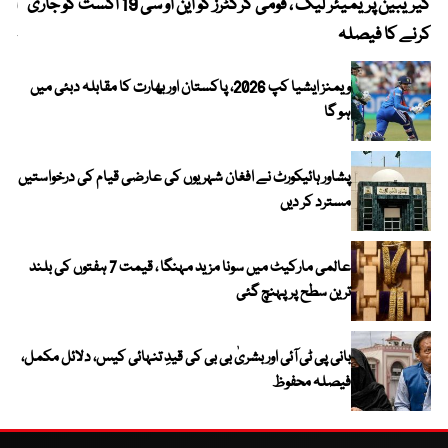
کیریبین پریمیئر لیگ ، قومی کرکٹرز کو این او سی 19 اگست کو جاری
آز
کرنے کا فیصلہ
چھی
ویمنز ایشیا کپ 2026، پاکستان اور بھارت کا مقابلہ دبئی میں
ہو گا
پشاور ہائیکورٹ نے افغان شہریوں کی عارضی قیام کی درخواستیں
مسترد کر دیں
عالمی مارکیٹ میں سونا مزید مہنگا ، قیمت 7 ہفتوں کی بلند
ترین سطح پر پہنچ گئی
بانی پی ٹی آئی اور بشریٰ بی بی کی قیدِ تنہائی کیس، دلائل مکمل،
فیصلہ محفوظ