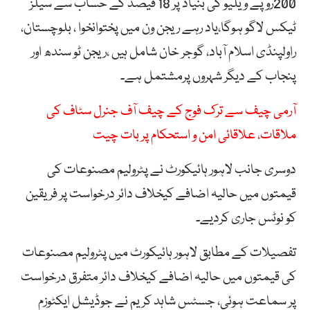
200روپے ویلیو کی بنیاد پر 18 فیصد کے حساب سے سیلز
ٹیکس لاگو ہوگا،یاد رہے ریجن ون میں پختوانخوا ، بلوچستان،
راولپنڈی اسلام آباد، گوجر خان شامل ہیں ،ریجن ٹو سندھ اور
پنجاب کے دیگر شہروں پرمشتمل ہے۔
آرمی چیف سے ترک فوج کے چیف آف جنرل سٹاف کی
ملاقات، علاقائی امن و استحکام پر بات چیت
دوسری جانب لاہور ہائیکورٹ نے پٹرولیم مصنوعات کی
قیمتوں میں حالیہ اضافے کیخلاف دائر درخواست پر فریقین
کو نوٹس جاری کردیے۔
تفصیلات کے مطابق لاہور ہائیکورٹ میں پٹرولیم مصنوعات
کی قیمتوں میں حالیہ اضافے کیخلاف دائر متفرق درخواست
پر سماعت ہوئی، جسٹس شاہد کریم نے جوڈیشل ایکٹوزم