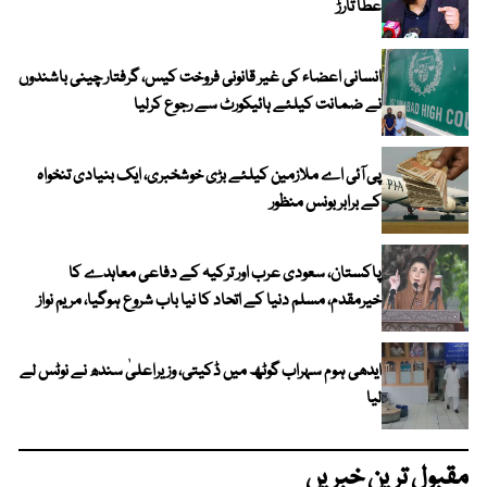
عطا تارڑ
انسانی اعضاء کی غیر قانونی فروخت کیس، گرفتار چینی باشندوں
نے ضمانت کیلئے ہائیکورٹ سے رجوع کرلیا
پی آئی اے ملازمین کیلئے بڑی خوشخبری، ایک بنیادی تنخواہ
کے برابر بونس منظور
پاکستان، سعودی عرب اور ترکیہ کے دفاعی معاہدے کا
خیرمقدم، مسلم دنیا کے اتحاد کا نیا باب شروع ہوگیا، مریم نواز
ایدھی ہوم سہراب گوٹھ میں ڈکیتی، وزیراعلیٰ سندھ نے نوٹس لے
لیا
مقبول ترین خبریں