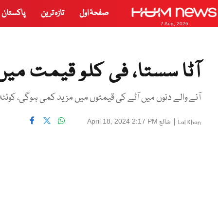
صفحۂ اول
تازہ ترین
پاکستان
7 Aug, 2026
آٹا سستا، فی کلو قیمت میں 15 روپے کی کم
آنے والے دنوں میں آٹے کی قیمتوں میں مزید کمی ہوگی، کوئٹہ 
|
شائع
April 18, 2024 2:17 PM
Lal Khan