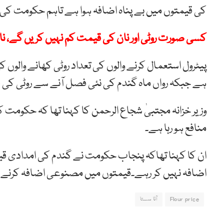
کی قیمتوں میں بے پناہ اضافہ ہوا ہے تاہم حکومت ک
کسی صورت روٹی اور نان کی قیمت کم نہیں کریں گے، نا
ہے جبکہ رواں ماہ گندم کی نئی فصل آنے سے روٹی کی
منافع ہو رہا ہے۔
اضافہ نہیں کر رہے۔قیمتوں میں مصنوعی اضافہ کرنے و
Flour price
آٹا سستا