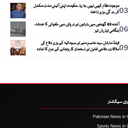
موجودہ نظام کہیں نہیں جا رہا، حکومت اپنی آئینی مدت مکمل
0
کرے گی، وزیر داخلہ
آئندہ 48 گھنٹوں میں بارشوں اور دریاؤں میں طغیانی کا خدشہ،
0
ہنگامی تیاریاں تیز
فیلڈ مارشل سید عاصم منیر اور صومالیہ کے وزیر دفاع کی
0
ملاقات، دفاعی تعاون اور استعدادِ کار بڑھانے کے عزم کا اعادہ
یزی سیکشنز
Pakistan News in 
Sports News in 