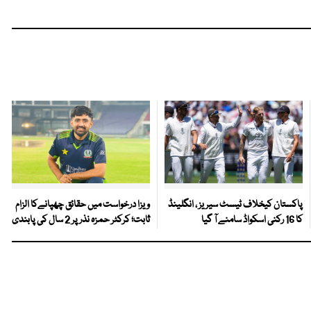
پاکستان کیخلاف ٹیسٹ سیریز ، انگلینڈ
ویزا درخواست میں حقائق چھپانےکا الزام
کا 16 رکنی اسکواڈ سامنے آ گیا
ثابت؛ کرکٹر حمزہ نذر پر 2 سال کی پابندی