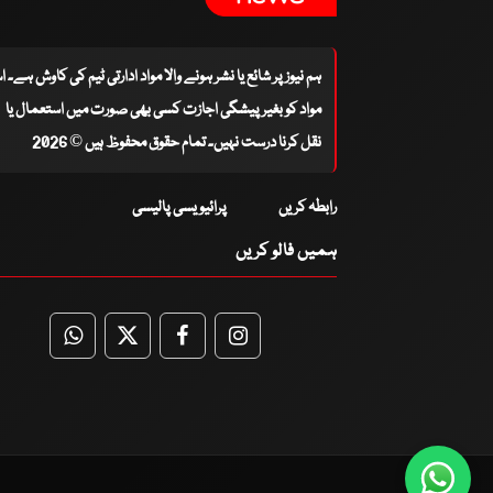
ہم نیوز پر شائع یا نشر ہونے والا مواد ادارتی ٹیم کی کاوش ہے۔ 
مواد کو بغیر پیشگی اجازت کسی بھی صورت میں استعمال یا
نقل کرنا درست نہیں۔ تمام حقوق محفوظ ہیں © 2026
رابطہ کریں
پرائیویسی پالیسی
ہمیں فالو کریں
WhatsApp
Twitter
Facebook
Facebook