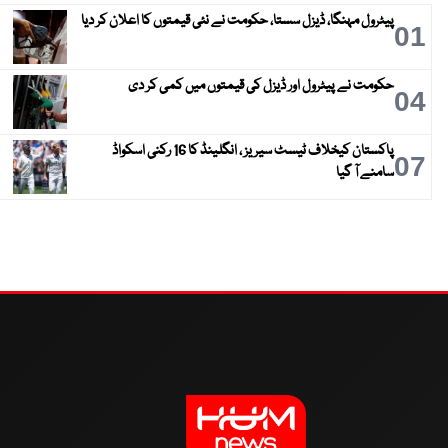
پیٹرول مہنگا، ڈیزل سستا، حکومت نے نئی قیمتوں کا اعلان کر دیا
01
حکومت نے پیٹرول اور ڈیزل کی قیمتوں میں کمی کر دی
04
پاکستان کیخلاف ٹیسٹ سیریز ، انگلینڈ کا 16 رکنی اسکواڈ
07
سامنے آ گیا