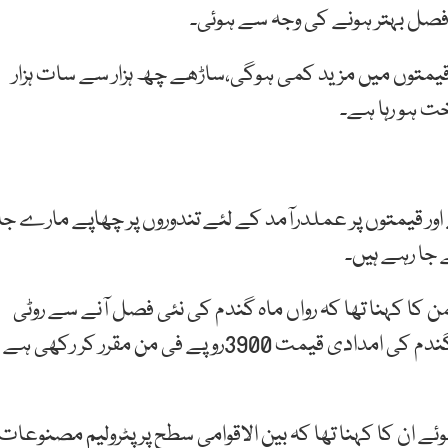
 فصل بہتر ہونے کی وجہ سے ہوئی۔
ی قیمتوں میں مزید کمی ہوگی،ساڑھے چھ ہزار سے سات ہزار
وخت ہو رہا ہے۔
 قیمتوں پر عملدرآمد کے لئے تندوروں پر چھاپے مارے جا
 جا رہے ہیں۔
ن کا کہنا تھا کہ رواں ماہ گندم کی نئی فصل آنے سے روٹی
کی قیمت میں مزید کمی آئے گی۔ پنجاب حکومت نے گندم کی امدادی قیمت 3900روپے فی من مقرر کر رکھی ہے
 ان کا کہنا تھا کہ بین الاقوامی سطح پر پٹرولیم مصنوعات