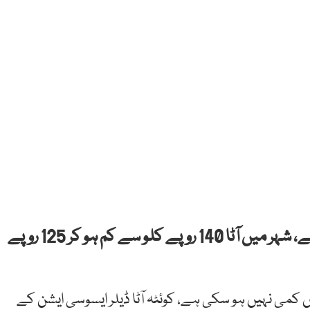
کوئٹہ، آٹے کی قیمت میں 15 روپے کمی ہو گئی ہے، شہر میں آٹا 140 روپے کلو سے کم ہو کر 125 روپے
کمی نہیں ہو سکی ہے، کوئٹہ آٹا ڈیلر ایسوسی ایشن کے