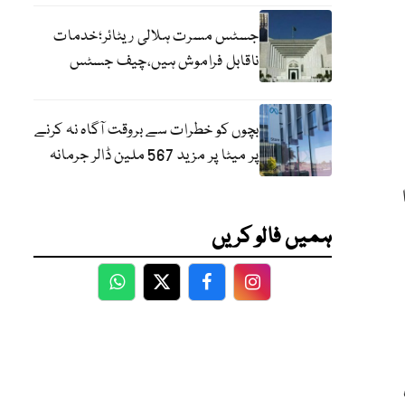
جسٹس مسرت ہلالی ریٹائر؛خدمات
ناقابل فراموش ہیں،چیف جسٹس
بچوں کو خطرات سے بروقت آگاہ نہ کرنے
پر میٹا پر مزید 567 ملین ڈالر جرمانہ
ہمیں فالو کریں
WhatsApp
Twitter
Facebook
Facebook