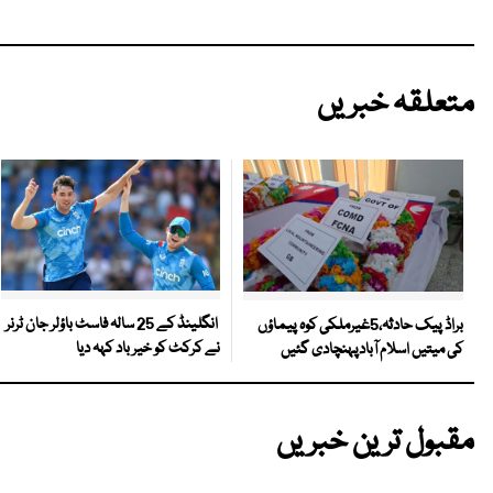
متعلقہ خبریں
انگلینڈ کے 25 سالہ فاسٹ باؤلر جان ٹرنر
براڈ پیک حادثہ،5غیرملکی کوہ پیماؤں
نے کرکٹ کو خیر باد کہہ دیا
کی میتیں اسلام آبادپہنچادی گئیں
مقبول ترین خبریں