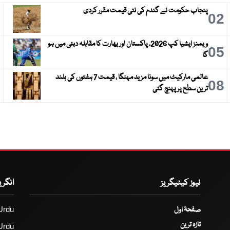
پنجاب حکومت نے گندم کی نئی قیمت مقرر کردی
3
02
ویمنز ایشیا کپ 2026، پاکستان اور بھارت کا مقابلہ دبئی میں ہو
6
05
گا
عالمی مارکیٹ میں سونا مزید مہنگا ، قیمت 7 ہفتوں کی بلند
9
08
ترین سطح پر پہنچ گئی
نیوز کیٹیگریز
انگر
صفحۂ اول
Urdu
تازہ ترین
Urdu