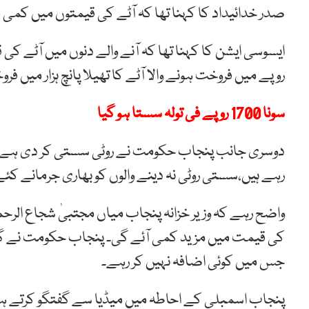
صدر خدائیداد کا کہنا تھا کہ آٹے کی قیمتوں میں کمی
ایسوسی ایشن کا کہنا تھا کہ آنے والے دنوں میں آٹے ک
روپے میں فروخت ہونے والا آٹے کا تھیلا پانچ ہزار میں فر
سونا 1700 روپے فی تولہ سستا ہو گیا
دوسری جانب پنجاب حکومت نے روٹی سستی کر دی ہے اور
رہے ہیں،سستی روٹی نہ دینے والوں کو بھاری جرمانے کئے
واضح رہے کہ وزیر خزانہ پنجاب میاں مجتبیٰ شجاع الرحم
جس میں کوئی اضافہ نہیں کر رہے۔
پنجاب اسمبلی کے احاطہ میں میڈیا سے گفتگو کرتے ہوئے