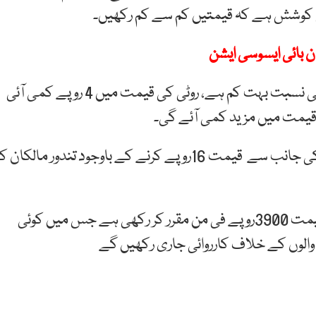
ی کوشش ہے کہ قیمتیں کم سے کم رکھیں۔
ن بائی ایسوسی ایشن
پیٹرول استعمال کرنے والوں کی تعداد روٹی کھانے والوں کی نسبت بہت کم ہے، روٹی کی قیمت میں 4 روپے کمی آئی
 قیمت میں مزید کمی آئے گی۔
وزیر خزانہ مجتبیٰ شجاع الرحمن کا کہنا تھا کہ حکومت کی جانب سے قیمت 16روپے کرنے کے باوجود تندور مالکان 
ان کا کہنا تھاکہ پنجاب حکومت نے گندم کی امدادی قیمت 3900روپے فی من مقرر کر رکھی ہے جس میں کوئی
الوں کے خلاف کارروائی جاری رکھیں گے