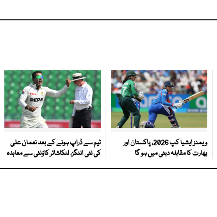
ویمنز ایشیا کپ 2026، پاکستان اور
ٹیم سے ڈراپ ہونے کے بعد نعمان علی
بھارت کا مقابلہ دبئی میں ہو گا
کی نئی اننگز، لنکاشائر کاؤنٹی سے معاہدہ