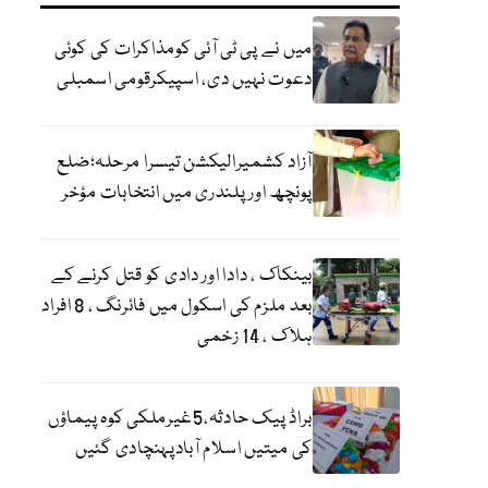
میں نے پی ٹی آئی کومذاکرات کی کوئی
دعوت نہیں دی، اسپیکرقومی اسمبلی
آزاد کشمیرالیکشن تیسرا مرحلہ؛ضلع
پونچھ اور پلندری میں انتخابات مؤخر
بینکاک ، دادا اور دادی کو قتل کرنے کے
بعد ملزم کی اسکول میں فائرنگ ، 8 افراد
ہلاک ، 14 زخمی
براڈ پیک حادثہ،5غیرملکی کوہ پیماؤں
کی میتیں اسلام آبادپہنچادی گئیں