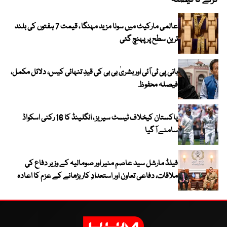
کرنے کا فیصلہ
عالمی مارکیٹ میں سونا مزید مہنگا ، قیمت 7 ہفتوں کی بلند
ترین سطح پر پہنچ گئی
بانی پی ٹی آئی اور بشریٰ بی بی کی قیدِ تنہائی کیس، دلائل مکمل،
فیصلہ محفوظ
پاکستان کیخلاف ٹیسٹ سیریز ، انگلینڈ کا 16 رکنی اسکواڈ
سامنے آ گیا
فیلڈ مارشل سید عاصم منیر اور صومالیہ کے وزیر دفاع کی
ملاقات، دفاعی تعاون اور استعدادِ کار بڑھانے کے عزم کا اعادہ