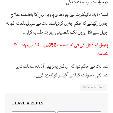
درخواست پر سماعت کی۔
اسلام آباد ہائیکورٹ نے چودھری پرویز الہٰی کا باقاعدہ علاج
جاری رکھنے کا حکم جاری کردیا،عدالت نے سپرٹینڈنٹ اڈیالہ
جیل سے 19 اپریل تک تفصیلی رپورٹ طلب کرلی۔
پٹرول اور ڈیزل کی فی لٹر قیمت 350روپے تک پہنچنے کا
خدشہ
عدالت نے حکم دیا کہ ای ڈی پمز بھی آئندہ سماعت پر
عدالتی معاونت کیلئے آفیسر کو نامزد کریں۔
Ch Pervaiz Elahi
LEAVE A REPLY