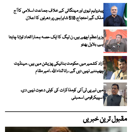
پیٹرولیم لیوی اور مہنگائی کے خلاف جماعت اسلامی کا آج
ملک گیر احتجاج، 510 شاہراہوں پر دھرنوں کا اعلان
وزیراعظم اچھے ہیں، ن لیگ کا ایک حصہ ہمارا اتحاد توڑنا چاہتا
ہے، بلاول بھٹو
آزاد کشمیر میں حکومت بنانیکی پوزیشن میں ہیں ، مینڈیٹ
چھیننے نہیں دیں گے ، رانا ثناء اللہ ، امیر مقام
میں نے پی ٹی آئی کومذاکرات کی کوئی دعوت نہیں دی،
اسپیکرقومی اسمبلی
مقبول ترین خبریں