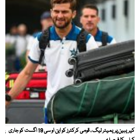
کیریبین پریمیئر لیگ ، قومی کرکٹرز کو این او سی 19 اگست کو جاری
پیٹ