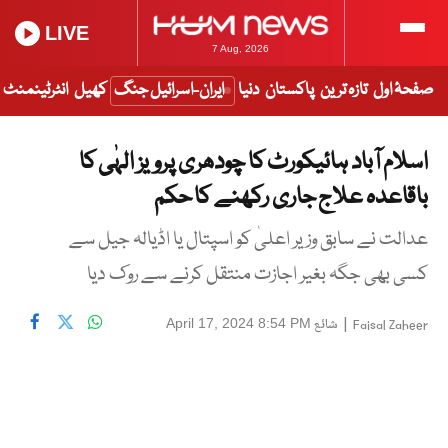
LIVE
7 Aug, 2026
صفحۂ اول
تازہ ترین
پاکستان
دنیا
ایران-اسرائیل جنگ
کھیل
انٹرٹینمنٹ
اسلام آباد ہائیکورٹ کا چودھری پرویز الہٰی کا
باقاعدہ علاج جاری رکھنے کا حکم
عدالت نے سابق وزیر اعلیٰ کو اسپتال یا اڈیالہ جیل سے
کسی بھی جگہ بغیر اجازت منتقل کرنے سے روک دیا
|
شائع
April 17, 2024 8:54 PM
Faisal Zaheer