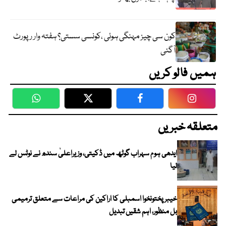
کون سی چیز مہنگی ہوئی ،کونسی سستی؟ ہفتہ وار رپورٹ
آگئی
ہمیں فالو کریں
WhatsApp
Twitter
Facebook
Faceboo
متعلقہ خبریں
ایدھی ہوم سہراب گوٹھ میں ڈکیتی، وزیراعلیٰ سندھ نے نوٹس لے
لیا
خیبرپختونخوا اسمبلی کا اراکین کی مراعات سے متعلق ترمیمی
بل منظور، اہم شقیں تبدیل