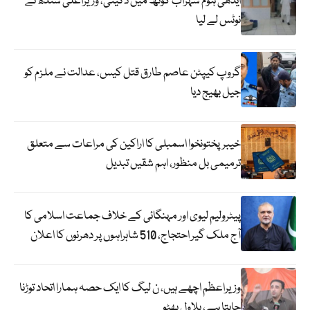
ایدھی ہوم سہراب گوٹھ میں ڈکیتی، وزیراعلیٰ سندھ نے
نوٹس لے لیا
گروپ کیپٹن عاصم طارق قتل کیس، عدالت نے ملزم کو
جیل بھیج دیا
خیبرپختونخوا اسمبلی کا اراکین کی مراعات سے متعلق
ترمیمی بل منظور، اہم شقیں تبدیل
پیٹرولیم لیوی اور مہنگائی کے خلاف جماعت اسلامی کا
آج ملک گیر احتجاج، 510 شاہراہوں پر دھرنوں کا اعلان
وزیراعظم اچھے ہیں، ن لیگ کا ایک حصہ ہمارا اتحاد توڑنا
چاہتا ہے، بلاول بھٹو