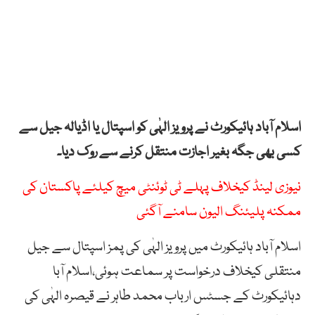
اسلام آباد ہائیکورٹ نے پرویز الہٰی کو اسپتال یا اڈیالہ جیل سے
کسی بھی جگہ بغیر اجازت منتقل کرنے سے روک دیا۔
نیوزی لینڈ کیخلاف پہلے ٹی ٹوئنٹی میچ کیلئے پاکستان کی
ممکنہ پلیئنگ الیون سامنے آگئی
اسلام آباد ہائیکورٹ میں پرویز الہٰی کی پمز اسپتال سے جیل
منتقلی کیخلاف درخواست پر سماعت ہوئی،اسلام آبا
دہائیکورٹ کے جسٹس ارباب محمد طاہر نے قیصرہ الہٰی کی