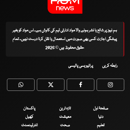
ہم نیوز پر شائع یا نشر ہونے والا مواد ادارتی ٹیم کی کاوش ہے۔ اس مواد کو بغیر
پیشگی اجازت کسی بھی صورت میں استعمال یا نقل کرنا درست نہیں۔ تمام
حقوق محفوظ ہیں © 2026
رابطہ کریں
پرائیویسی پالیسی
WhatsApp
Twitter
Facebook
Faceboo
صفحۂ اول
تازہ ترین
پاکستان
دنیا
معیشت
کھیل
تعلیم
صحت
انٹرٹینمنٹ