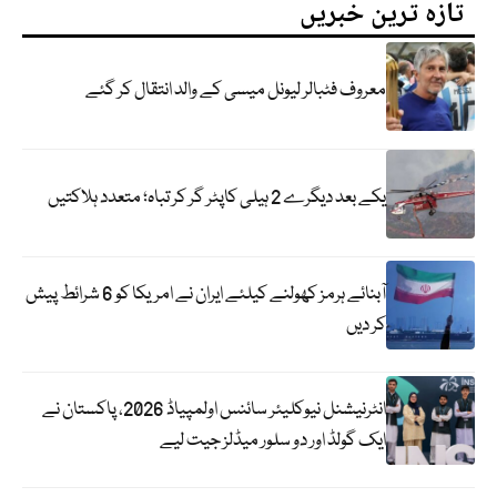
تازہ ترین خبریں
معروف فٹبالر لیونل میسی کے والد انتقال کر گئے
یکے بعد دیگرے 2 ہیلی کاپٹر گر کر تباہ؛ متعدد ہلاکتیں
آبنائے ہرمز کھولنے کیلئے ایران نے امریکا کو 6 شرائط پیش
کر دیں
انٹرنیشنل نیوکلیئر سائنس اولمپیاڈ 2026، پاکستان نے
ایک گولڈ اور دو سلور میڈلز جیت لیے