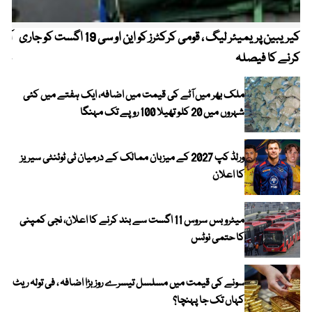
کیریبین پریمیئر لیگ ، قومی کرکٹرز کو این او سی 19 اگست کو جاری
آز
کرنے کا فیصلہ
چھی
ملک بھر میں آٹے کی قیمت میں اضافہ، ایک ہفتے میں کئی
شہروں میں 20 کلو تھیلا 100 روپے تک مہنگا
ورلڈ کپ 2027 کے میزبان ممالک کے درمیان ٹی ٹوئنٹی سیریز
کا اعلان
میٹرو بس سروس 11 اگست سے بند کرنے کا اعلان، نجی کمپنی
کا حتمی نوٹس
سونے کی قیمت میں مسلسل تیسرے روز بڑا اضافہ ، فی تولہ ریٹ
کہاں تک جا پہنچا؟