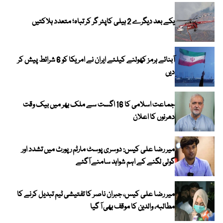
یکے بعد دیگرے 2 ہیلی کاپٹر گر کر تباہ؛ متعدد ہلاکتیں
آبنائے ہرمز کھولنے کیلئے ایران نے امریکا کو 6 شرائط پیش کر
دیں
جماعت اسلامی کا 16 اگست سے ملک بھر میں بیک وقت
دھرنوں کا اعلان
میر رضا علی کیس: دوسری پوسٹ مارٹم رپورٹ میں تشدد اور
گولی لگنے کے اہم شواہد سامنے آگئے
میر رضا علی کیس، جبران ناصر کا تفتیشی ٹیم تبدیل کرنے کا
مطالبہ، والدین کا موقف بھی آ گیا