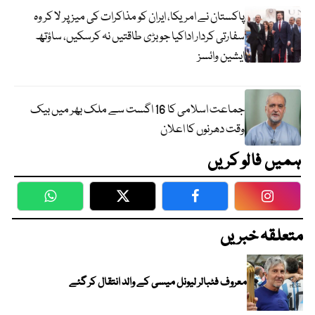
پاکستان نے امریکا، ایران کو مذاکرات کی میز پر لا کر وہ
سفارتی کردار اداکیا جو بڑی طاقتیں نہ کرسکیں، ساؤتھ
ایشین وائسز
جماعت اسلامی کا 16 اگست سے ملک بھر میں بیک
وقت دھرنوں کا اعلان
ہمیں فالو کریں
WhatsApp
Twitter
Facebook
Faceboo
متعلقہ خبریں
معروف فٹبالر لیونل میسی کے والد انتقال کر گئے