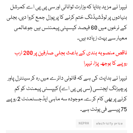
نیپرا نے مزید بتایا کہ وزارت توانائی اور سی پی پی اے کمرشل
بنیادوں پر لوڈشیڈنگ ختم کرنے کا پرپوزل جمع کروا دیں، بجلی
کے نرخوں میں 60 فیصد کیسپٹی پیمنٹس ہیں جوعالمی
معیار سے بہت زیادہ ہیں۔
ناقص منصوبہ بندی کے باعث بجلی صارفین پر 200 ارب
روپے کا بوجھ پڑا، نیپرا
نیپرا نے ہدایت کی ہے کہ قانونی دائرے میں رہ کر سینٹرل پاور
پرچیزنگ ایجنسی (سی پی پی اے) کیپسٹی پیمنٹ کو کم
کرنے پر بھی کام کرے، موجودہ سہ ماہی ایڈجسٹمنٹ 2 روپے
75 پیسے فی یونٹ ہے۔
NEPRA
electricity price