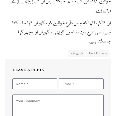
خواتین اداکاراؤں کے ساتھ چپکتے ہیں ان کے پیچھے پڑے
رہتے ہیں۔
ان کا کہنا تھا کہ جس طرح خواتین کو مکھیاں کہا جا سکتا
ہے، اسی طرح مرد مداحوں کو بھی مکھیاں اور مچھر کہا
جاسکتا ہے۔
Rabi Pirzada
رابی پیرزادہ
LEAVE A REPLY