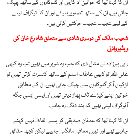
ان کا کہنا تھا کہ خواتین اداکاروں اور گلوکاروں کے ساتھ چپک
جاتی ہیں، ان کے ساتھ تصاویر بنوانے اور ان کا آٹوگراف لینے
کے لیے عجیب عجیب حرکتیں کرتی ہیں۔
شعیب ملک کی دوسری شادی سے متعلق شاہ رخ خان کی
ویڈیو وائرل
رابی پیرزادہ نے مثال دی کہ جب وہ شوبز میں تھیں تب وہ کبھی
علی ظفر تو کبھی عاطف اسلم کے ساتھ کنسرٹ کرتی تھیں تو
لڑکیاں آکر گلوکاروں سے چپک جاتی تھیں،ان کے مطابق
خواتین اپنے کپڑے تک پھاڑ دیتی تھیں اور ایسی ایسی جگہ
آٹوگراف لیتی تھیں کہ بند دنگ رہ جائے۔
ان کا کہنا تھا کہ عدنان صدیقی کو ایسے الفاظ نہیں کہنے
چاہیے تھے اور انہیں معافی مانگنی چاہیے لیکن کچھ حقائق