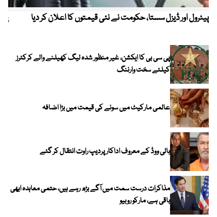
پیٹرول اور ڈیزل سستا، حکومت نے نئی قیمتوں کا اعلان کر دیا
پیٹ
پی سی بی کا ایکشن، غیر منظور شدہ لیگ کھیلنے والے کرکٹرز
کیلئے سخت وارننگ
عالمی مارکیٹ میں سونے کی قیمت میں بڑا اضافہ
بالی ووڈ کے معروف اداکار پردیپ راوت انتقال کر گئے
مذاکرات درست سمت میں آگے بڑھ رہے ہیں، حتمی معاہدہ ابھی
باقی ہے، مارکو روبیو