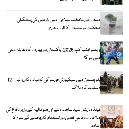
ملک کے مختلف علاقوں میں بارشوں کی پیشگوئی،
محکمہ موسمیات کا الرٹ جاری
ویمنز ایشیا کپ 2026، پاکستان اور بھارت کا مقابلہ دبئی
میں ہو گا
بلوچستان میں سیکیورٹی فورسز کی کامیاب کارروائیاں، 12
دہشت گرد ہلاک
فیلڈ مارشل سید عاصم منیر اور صومالیہ کے وزیر دفاع کی
ملاقات، دفاعی تعاون اور استعدادِ کار بڑھانے کے عزم کا
اعادہ