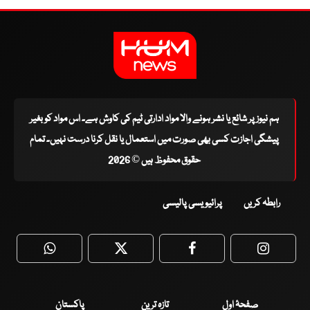
ہم نیوز پر شائع یا نشر ہونے والا مواد ادارتی ٹیم کی کاوش ہے۔ اس مواد کو بغیر
پیشگی اجازت کسی بھی صورت میں استعمال یا نقل کرنا درست نہیں۔ تمام
حقوق محفوظ ہیں © 2026
رابطہ کریں
پرائیویسی پالیسی
WhatsApp
Twitter
Facebook
Faceboo
صفحۂ اول
تازہ ترین
پاکستان