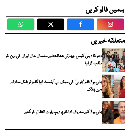
ہمیں فالو کریں
WhatsApp
Twitter
Facebook
Faceboo
متعلقہ خبریں
دھوکا دہی کیس ، بھارتی عدالت نے سلمان خان اور ان کی بہن کو
طلب کر لیا
ہالی ووڈ فلم ’باربی‘ کی میک اپ آرٹسٹ ایوا گلیز ٹریفک حادثے
میں ہلاک
بالی ووڈ کے معروف اداکار پردیپ راوت انتقال کر گئے