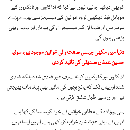
کو بھی دیکھا جائے،انہوں نے کہا کہ اداکاروں اور فنکاروں کے
موبائل فونز دیکھیں تو وہ خواتین کے میسیجز سے بھرے پڑے
ہوتے ہیں اور یقینا ان کے میسیجز ان کی بیویاں اور بیٹیاں بھی
پڑھتی ہوں گی۔
دنیا میں مکھی جیسی صفت والی خواتین موجود ہیں، سونیا
حسین عدنان صدیقی کی تائید کر دی
اداکاروں اور گلوکاروں کو نہ صرف غیر شادی شدہ بلکہ شادی
شدہ اور یہاں تک کہ پانچ بچوں کی مائیں بھی پیغامات بھیجتی
ہیں اور ان سے اظہار عشق کرتی ہیں۔
رابی پیرزادہ کے مطابق خواتین نے خود کو سستا کر رکھا ہے،
انہوں نے اپنی عزت خود خراب کر رکھی ہے، انہیں ایسا نہیں