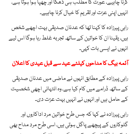
کرنا چاہیے، عورت کا مطلب ہی ڈھکا اور چھپا ہوا ہوتا ہے،
انہیں اپنی عزت اور تقریم کا خیال کرنا چاہیے۔
رابی پیرزادہ کا کہنا تھا کہ عدنان صدیقی بہت اچھے شخص
ہیں، یقینا ان کا خواتین کے ساتھ تجربہ غلط رہا ہوگا اس لیے
انہوں نے ایسی بات کہی۔
آئمہ بیگ کا مداحوں کیلئے عید سے قبل عیدی کا اعلان
رابی پیرزادہ کے مطابق انہوں نے ماضی میں عدنان صدیقی
کے ساتھ ڈرامے میں کام کیا ہے، وہ انتہائی اچھی شخصیت
کے حامل ہیں اور انہوں نے انہیں بہت عزت دی۔
رابی پیرزادہ نے کہا کہ جس طرح خواتین مرد اداکاروں اور
گلوکاروں کے پیچھے پاگل ہوتی ہیں، اسی طرح مرد مداح بھی