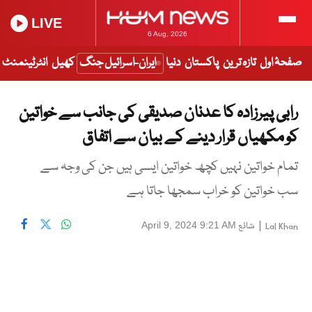
LIVE
6 Aug, 2026
صفحۂ اول
تازہ ترین
پاکستان
دنیا
ایران-اسرائیل جنگ
کھیل
انٹرٹینمنٹ
رابی پیرزادہ کا عدنان صدیقی کی جانب سے خواتین
کو مکھیاں قرار دینے کے بیان سے اتفاق
تمام خواتین نہیں کچھ خواتین ایسی ہیں جن کی وجہ سے
سب خواتین کو خراب سمجھا جاتا ہے
|
شائع
April 9, 2024 9:21 AM
Lal Khan